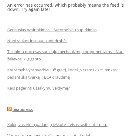
An error has occurred, which probably means the feed is
down. Try again later.
Geriausias pasirinkimas – Automobilių supirkimas
Nuotraukos ir spauda ant drobės
Tekinimo procesas sunkiųjų mechanizmų komponentams – Nuo
žaliavos iki giganto
Kai ramybė yra svarbiau už greitį, kodėl „Vezam123.lt“ renkasi
pedantišką tvarką ir BCA draudimą
Kaip pagerinti užsakymų valdymą?
DRAUDIMAS
Kokių vasarinių padangų ieškote – visas rasite internetu
Vasarinės padangos keičiamos vasarai – kodėl