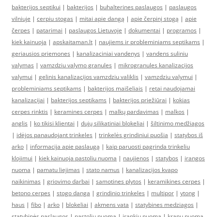
bakterijos septikui
|
bakterijos
|
buhalterines paslaugos
|
paslaugos
vilniuje
|
cerpiu stogas
|
mitai apie dangą
|
apie čerpinį stogą
|
apie
čerpes
|
patarimai
|
paslaugos Lietuvoje
|
dokumentai
|
programos
|
kiek kainuoja
|
apskaitaman.lt
|
naujiems ir probleminiams septikams
|
geriausios priemones
|
kanalizaciniai vandenys
|
vandens suliniu
valymas
|
vamzdziu valymo granules
|
mikrogranules kanalizacijos
valymui
|
gelinis kanalizacijos vamzdziu valiklis
|
vamzdziu valymui
|
probleminiams septikams
|
bakterijos maišeliais
|
retai naudojamai
kanalizacijai
|
bakterijos septikams
|
bakterijos priežiūrai
|
kokias
cerpes rinktis
|
keramines cerpes
|
malkų pardavimas
|
malkos
|
anglis
|
ko tikisi klientai
|
dujų silikatiniai blokeliai
|
šiltinimo medžiagos
|
idėjos panaudojant trinkeles
|
trinkelės grindiniui puošia
|
statybos iš
arko
|
informacija apie paslaugą
|
kaip paruosti pagrinda trinkeliu
klojimui
|
kiek kainuoja pastoliu nuoma
|
naujienos
|
statybos
|
įrangos
nuoma
|
pamatu liejimas
|
stato namus
|
kanalizacijos kvapo
naikinimas
|
griovimo darbai
|
samotines plytos
|
keramikines cerpes
|
betono cerpes
|
stogo danga
|
grindinio trinkeles
|
multipor
|
ytong
|
haus
|
fibo
|
arko
|
blokeliai
|
akmens vata
|
statybines medziagos
|
statybinės paslaugos
|
pastoliu nuoma
|
įrankių nuoma
|
kranu nuoma