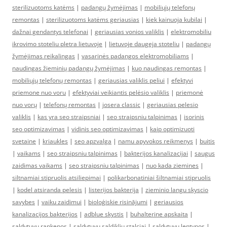
sterilizuotoms katėms
|
padangų žymėjimas
|
mobiliųjų telefonų
remontas
|
sterilizuotoms katėms geriausias
|
kiek kainuoja kubilai
|
dažnai gendantys telefonai
|
geriausias vonios valiklis
|
elektromobiliu
ikrovimo stoteliu pletra lietuvoje
|
lietuvoje daugeja stoteliu
|
padangų
žymėjimas reikalingas
|
vasarinės padangos elektromobiliams
|
naudingas žieminių padangų žymėjimas
|
kuo naudingas remontas
|
mobiliųjų telefonų remontas
|
geriausias valiklis peliui
|
efektyvi
priemone nuo voru
|
efektyviai veikiantis pelėsio valiklis
|
priemonė
nuo vorų
|
telefonų remontas
|
josera classic
|
geriausias pelesio
valiklis
|
kas yra seo straipsniai
|
seo straipsniu talpinimas
|
isorinis
seo optimizavimas
|
vidinis seo optimizavimas
|
kaip optimizuoti
svetaine
|
kriaukles
|
seo apzvalga
|
namu apyvokos reikmenys
|
buitis
|
vaikams
|
seo straipsniu talpinimas
|
bakterijos kanalizacijai
|
saugus
zaidimas vaikams
|
seo straipsniu talpinimas
|
nuo kada ziemines
|
siltnamiai stipruolis atsiliepimai
|
polikarbonatiniai šiltnamiai stipruolis
|
kodel atsiranda pelesis
|
listerijos bakterija
|
zieminio langu skyscio
savybes
|
vaiku zaidimui
|
bioloģiskie risinājumi
|
geriausios
kanalizacijos bakterijos
|
adblue skystis
|
buhalterine apskaita
|
saldytuvu rankenos
|
saldytuvu saldikliu stalciai
|
saldytuvu lentynos
|