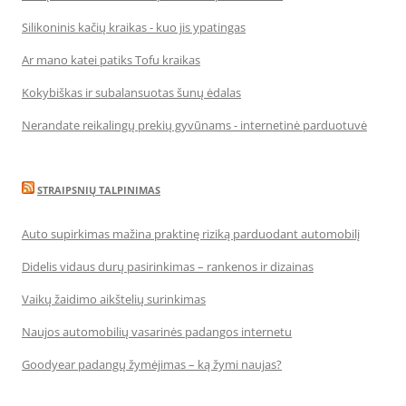
Silikoninis kačių kraikas - kuo jis ypatingas
Ar mano katei patiks Tofu kraikas
Kokybiškas ir subalansuotas šunų ėdalas
Nerandate reikalingų prekių gyvūnams - internetinė parduotuvė
STRAIPSNIŲ TALPINIMAS
Auto supirkimas mažina praktinę riziką parduodant automobilį
Didelis vidaus durų pasirinkimas – rankenos ir dizainas
Vaikų žaidimo aikštelių surinkimas
Naujos automobilių vasarinės padangos internetu
Goodyear padangų žymėjimas – ką žymi naujas?