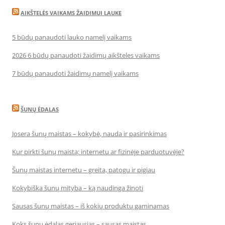
AIKŠTELĖS VAIKAMS ŽAIDIMUI LAUKE
5 būdų panaudoti lauko namelį vaikams
2026 6 būdų panaudoti žaidimų aikšteles vaikams
7 būdų panaudoti žaidimų namelį vaikams
ŠUNŲ ĖDALAS
Josera šunų maistas – kokybė, nauda ir pasirinkimas
Kur pirkti šunų maistą: internetu ar fizinėje parduotuvėje?
Šunų maistas internetu – greita, patogu ir pigiau
Kokybiška šunų mityba – ką naudinga žinoti
Sausas šunų maistas – iš kokių produktų gaminamas
Koks šunų ėdalas geriausias – sausas maistas