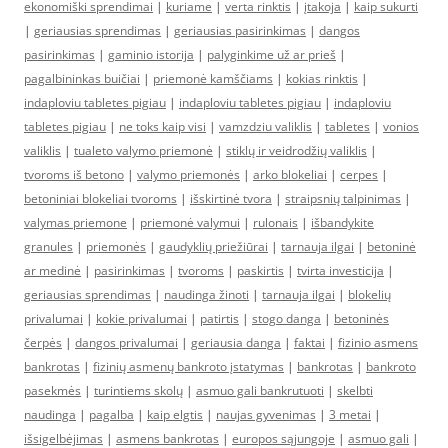
ekonomiški sprendimai
|
kuriame
|
verta rinktis
|
įtakoja
|
kaip sukurti
|
geriausias sprendimas
|
geriausias pasirinkimas
|
dangos
pasirinkimas
|
gaminio istorija
|
palyginkime už ar prieš
|
pagalbininkas buičiai
|
priemonė kamščiams
|
kokias rinktis
|
indaploviu tabletes pigiau
|
indaploviu tabletes pigiau
|
indaploviu
tabletes pigiau
|
ne toks kaip visi
|
vamzdziu valiklis
|
tabletes
|
vonios
valiklis
|
tualeto valymo priemonė
|
stiklų ir veidrodžių valiklis
|
tvoroms iš betono
|
valymo priemonės
|
arko blokeliai
|
cerpes
|
betoniniai blokeliai tvoroms
|
išskirtinė tvora
|
straipsnių talpinimas
|
valymas priemone
|
priemonė valymui
|
rulonais
|
išbandykite
granules
|
priemonės
|
gaudyklių priežiūrai
|
tarnauja ilgai
|
betoninė
ar medinė
|
pasirinkimas
|
tvoroms
|
paskirtis
|
tvirta investicija
|
geriausias sprendimas
|
naudinga žinoti
|
tarnauja ilgai
|
blokelių
privalumai
|
kokie privalumai
|
patirtis
|
stogo danga
|
betoninės
čerpės
|
dangos privalumai
|
geriausia danga
|
faktai
|
fizinio asmens
bankrotas
|
fizinių asmenų bankroto įstatymas
|
bankrotas
|
bankroto
pasekmės
|
turintiems skolų
|
asmuo gali bankrutuoti
|
skelbti
naudinga
|
pagalba
|
kaip elgtis
|
naujas gyvenimas
|
3 metai
|
išsigelbėjimas
|
asmens bankrotas
|
europos sąjungoje
|
asmuo gali
|