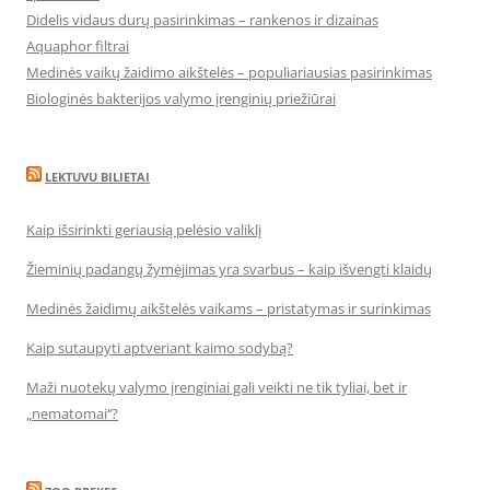
Didelis vidaus durų pasirinkimas – rankenos ir dizainas
Aquaphor filtrai
Medinės vaikų žaidimo aikštelės – populiariausias pasirinkimas
Biologinės bakterijos valymo įrenginių priežiūrai
LEKTUVU BILIETAI
Kaip išsirinkti geriausią pelėsio valiklį
Žieminių padangų žymėjimas yra svarbus – kaip išvengti klaidų
Medinės žaidimų aikštelės vaikams – pristatymas ir surinkimas
Kaip sutaupyti aptveriant kaimo sodybą?
Maži nuotekų valymo įrenginiai gali veikti ne tik tyliai, bet ir
„nematomai‘‘?