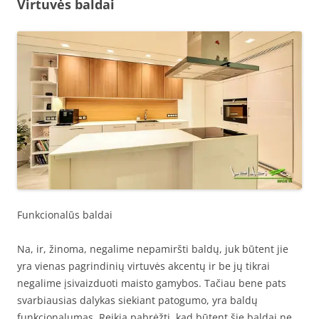
Virtuvės baldai
Funkcionalūs baldai
Na, ir, žinoma, negalime nepamiršti baldų, juk būtent jie
yra vienas pagrindinių virtuvės akcentų ir be jų tikrai
negalime įsivaizduoti maisto gamybos. Tačiau bene pats
svarbiausias dalykas siekiant patogumo, yra baldų
funkcionalumas. Reikia pabrėžti, kad būtent šie baldai ne