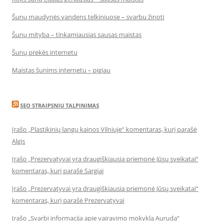
Šunų maudynės vandens telkiniuose – svarbu žinoti
Šunų mityba – tinkamiausias sausas maistas
Šunų prekės internetu
Maistas šunims internetu – pigiau
SEO STRAIPSNIU TALPINIMAS
Įrašo „Plastikinių langų kainos Vilniuje“ komentaras, kurį parašė
Algis
Įrašo „Prezervatyvai yra draugiškiausia priemonė Jūsų sveikatai“
komentaras, kurį parašė Sargiai
Įrašo „Prezervatyvai yra draugiškiausia priemonė Jūsų sveikatai“
komentaras, kurį parašė Prezervatyvai
Įrašo „Svarbi informacija apie vairavimo mokyklą Auruda“