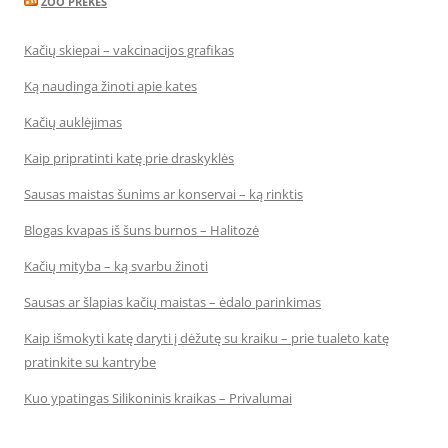
ZOO PREKES
Kačių skiepai – vakcinacijos grafikas
Ką naudinga žinoti apie kates
Kačių auklėjimas
Kaip pripratinti katę prie draskyklės
Sausas maistas šunims ar konservai – ką rinktis
Blogas kvapas iš šuns burnos – Halitozė
Kačių mityba – ką svarbu žinoti
Sausas ar šlapias kačių maistas – ėdalo parinkimas
Kaip išmokyti katę daryti į dėžutę su kraiku – prie tualeto katę
pratinkite su kantrybe
Kuo ypatingas Silikoninis kraikas – Privalumai