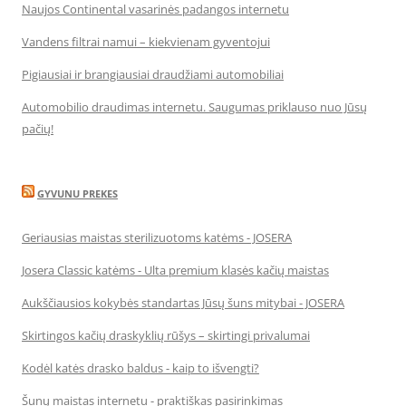
Naujos Continental vasarinės padangos internetu
Vandens filtrai namui – kiekvienam gyventojui
Pigiausiai ir brangiausiai draudžiami automobiliai
Automobilio draudimas internetu. Saugumas priklauso nuo Jūsų
pačių!
GYVUNU PREKES
Geriausias maistas sterilizuotoms katėms - JOSERA
Josera Classic katėms - Ulta premium klasės kačių maistas
Aukščiausios kokybės standartas Jūsų šuns mitybai - JOSERA
Skirtingos kačių draskyklių rūšys – skirtingi privalumai
Kodėl katės drasko baldus - kaip to išvengti?
Šunų maistas internetu - praktiškas pasirinkimas