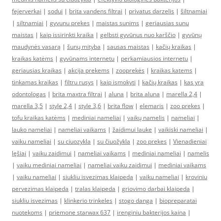
fejerverkai
|
sodui
|
brita vandens filtrai
|
privatus darzelis
|
šiltnamiai
|
siltnamiai
|
gyvunu prekes
|
maistas sunims
|
geriausias sunu
maistas
|
kaip issirinkti kraika
|
gelbsti gyvūnus nuo karščio
|
gyvūnų
maudynės vasarą
|
šunų mityba
|
sausas maistas
|
kačių kraikas
|
kraikas katėms
|
gyvūnams internetu
|
perkamiausios internetu
|
geriausias kraikas
|
akcija prekems
|
zooprekės
|
kraikas katems
|
tinkamas kraikas
|
filtru rusys
|
kaip ismokyti
|
kačių kraikas
|
kas yra
odontologas
|
brita maxtra filtrai
|
aluna
|
brita aluna
|
marella 2,4
|
marella 3,5
|
style 2,4
|
style 3,6
|
brita flow
|
elemaris
|
zoo prekes
|
tofu kraikas katėms
|
mediniai nameliai
|
vaikų namelis
|
nameliai
|
lauko nameliai
|
nameliai vaikams
|
žaidimui lauke
|
vaikiski nameliai
|
vaiku nameliai
|
su ciuozykla
|
su čiuožykla
|
zoo prekes
|
Vienadieniai
lęšiai
|
vaiku zaidimui
|
nameliai vaikams
|
mediniai nameliai
|
namelis
|
vaiku mediniai nameliai
|
nameliai vaiku zaidimui
|
mediniai vaikams
|
vaiku nameliai
|
siukliu isvezimas klaipeda
|
vaiku nameliai
|
kroviniu
pervezimas klaipeda
|
tralas klaipeda
|
griovimo darbai klaipeda
|
siukliu isvezimas
|
klinkerio trinkeles
|
stogo danga
|
biopreparatai
nuotekoms
|
priemone starwax 637
|
irenginiu bakterijos kaina
|