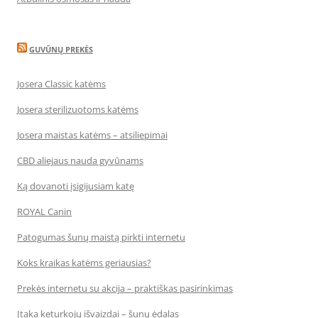
GUVŪNŲ PREKĖS
Josera Classic katėms
Josera sterilizuotoms katėms
Josera maistas katėms – atsiliepimai
CBD aliejaus nauda gyvūnams
Ką dovanoti įsigijusiam katę
ROYAL Canin
Patogumas šunų maistą pirkti internetu
Koks kraikas katėms geriausias?
Prekės internetu su akcija – praktiškas pasirinkimas
Įtaka keturkojų išvaizdai – šunų ėdalas