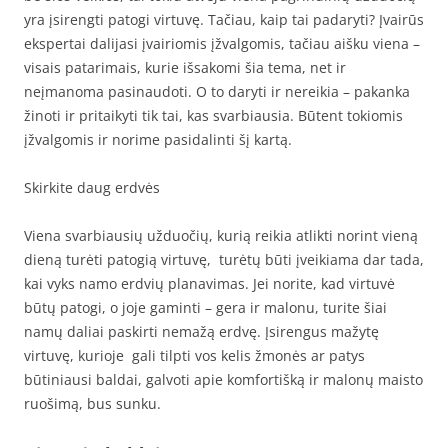
yra įsirengti patogi virtuvę. Tačiau, kaip tai padaryti? Įvairūs
ekspertai dalijasi įvairiomis įžvalgomis, tačiau aišku viena –
visais patarimais, kurie išsakomi šia tema, net ir
neįmanoma pasinaudoti. O to daryti ir nereikia – pakanka
žinoti ir pritaikyti tik tai, kas svarbiausia. Būtent tokiomis
įžvalgomis ir norime pasidalinti šį kartą.
Skirkite daug erdvės
Viena svarbiausių užduočių, kurią reikia atlikti norint vieną
dieną turėti patogią virtuvę, turėtų būti įveikiama dar tada,
kai vyks namo erdvių planavimas. Jei norite, kad virtuvė
būtų patogi, o joje gaminti – gera ir malonu, turite šiai
namų daliai paskirti nemažą erdvę. Įsirengus mažytę
virtuvę, kurioje gali tilpti vos kelis žmonės ar patys
būtiniausi baldai, galvoti apie komfortišką ir malonų maisto
ruošimą, bus sunku.