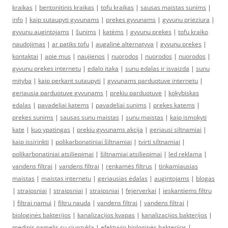
kraikas
|
bentonitinis kraikas
|
tofu kraikas
|
sausas maistas sunims
|
info
|
kaip sutaupyti gyvunams
|
prekes gyvunams
|
gyvunu prieziura
|
gyvunu augintojams
|
šunims
|
katėms
|
gyvunu prekes
|
tofu kraiko
naudojimas
|
ar patiks tofu
|
augalinė alternatyva
|
gyvunu prekes
|
kontaktai
|
apie mus
|
naujienos
|
nuorodos
|
nuorodos
|
nuorodos
|
gyvunu prekes internetu
|
edalo itaka
|
sunu edalas ir isvaizda
|
sunu
mityba
|
kaip perkant sutaupyti
|
gyvunams parduotuve internetu
|
geriausia parduotuve gyvunams
|
prekiu parduotuve
|
kokybiskas
edalas
|
pavadeliai katems
|
pavadeliai sunims
|
prekes katems
|
prekes sunims
|
sausas sunu maistas
|
sunu maistas
|
kaip ismokyti
kate
|
kuo ypatingas
|
prekiu gyvunams akcija
|
geriausi siltnamiai
|
kaip issirinkti
|
polikarbonatiniai šiltnamiai
|
tvirti siltnamiai
|
polikarbonatiniai atsiliepimai
|
šiltnamiai atsiliepimai
|
led reklama
|
vandens filtrai
|
vandens filtrai
|
renkamės filtrus
|
tinkamiausias
maistas
|
maistas internetu
|
geriausias ėdalas
|
augintojams
|
blogas
|
straipsniai
|
straipsniai
|
straipsniai
|
fejerverkai
|
ieskantiems filtru
|
filtrai namui
|
filtru nauda
|
vandens filtrai
|
vandens filtrai
|
biologinės bakterijos
|
kanalizacijos kvapas
|
kanalizacijos bakterijos
|
medinis namelis su ciuozykla
|
efektyvio biologinės bakterijos
|