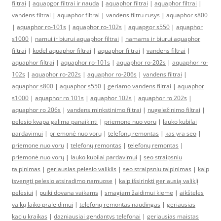
filtrai
|
aquapgor filtrai ir nauda
|
aquaphor filtrai
|
aquaphor filtrai
|
vandens filtrai
|
aquaphor filtrai
|
vandens filtru rusys
|
aquaphor s800
|
aquaphor ro-101s
|
aquaphor ro-102s
|
aquapgor s550
|
aquaphor
s1000
|
namui ir biurui aquaphor filtrai
|
namams ir biurui aquaphor
filtrai
|
kodel aquaphor filtrai
|
aquaphor filtrai
|
vandens filtrai
|
aquaphor filtrai
|
aquaphor ro-101s
|
aquaphor ro-202s
|
aquaphor ro-
102s
|
aquaphor ro-202s
|
aquaphor ro-206s
|
vandens filtrai
|
aquaphor s800
|
aquaphor s550
|
geriamo vandens filtrai
|
aquaphor
s1000
|
aquaphor ro 101s
|
aquaphor 102s
|
aquaphor ro 202s
|
aquaphor ro 206s
|
vandens minkstinimo filtrai
|
nugeležinimo filtrai
|
pelesio kvapa galima panaikinti
|
priemone nuo voru
|
lauko kubilai
pardavimui
|
priemonė nuo vorų
|
telefonų remontas
|
kas yra seo
|
priemone nuo voru
|
telefonų remontas
|
telefonų remontas
|
priemonė nuo vorų
|
lauko kubilai pardavimui
|
seo straipsniu
talpinimas
|
geriausias pelėsio valiklis
|
seo straipsniu talpinimas
|
kaip
isvengti pelesio atsiradimo namuose
|
kaip išsirinkti geriausią valiklį
pelėsiui
|
puiki dovana vaikams
|
smagiam žaidimui kieme
|
aikštelės
vaikų laiko praleidimui
|
telefonų remontas naudingas
|
geriausias
kaciu kraikas
|
dazniausiai gendantys telefonai
|
geriausias maistas