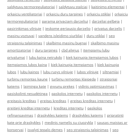
saldytuvu termoreguliatoriai
|
saldytuvu stalciai
|
kaitinimo elementai
|
orkaiciu ventiliatoriai
|
orkaiciu duru tarpines
|
orkaiciu stiklai
|
orkaiciu
termoreguliatoriai
|
parama privaciam darzeliui
|
darzeliai gelbeja
|
pasirinkimas vilniuje
|
ieskome geriausio darzelio
|
privatus darzelis
|
masinu voztuvai
|
vandens isleidimo siurbliai
|
duru stiklai
|
seo
straipsniu talpinimas
|
skalbimo masinu bugnai
|
skalbimo masinu
amortizatoriai
|
duru tarpines
|
cbd aliejus
|
itempiamu lubu
privalumai
|
lubu kaina netrukdo
|
kiek kainuoja itempiamos lubos
|
itempiamos lubos kaina
|
kiek kainuoja itempiamos
|
kiek kainuoja
lubos
|
lubu kainos
|
lubu rusys vilniuje
|
lubos vilniuje
|
siltnamiai
|
turbinu remontas kaune
|
turbinu remontas klaipeda
|
straipsniai
katems
|
laiminga kate
|
gyvunu prekes
|
vidinis optimizavimas
|
pasiskolinti nesudėtinga
|
paskolos internetu
|
paskolos internetu
|
greitasis kreditas
|
greitas kreditas
|
greitas kreditas internetu
|
greitieji kreditai internetu
|
kreditas internetu
|
paskolos
refinansavimas
|
draskykles katems
|
draskykles katems
|
pripratinti
kate prie draskykles
|
medinis namelis su ciuozykla
|
sausas maistas ar
konservai
|
isvalyti tepalo demes
|
seo straipsniu talpinimas
|
seo