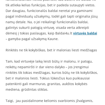
tik atlieka kelias funkcijas, bet ir padeda sutaupyti vietos.
Dar daugiau, funkcionalūs baldai neretai yra gaminami
pagal individualų užsakymų, todėl gali tapti originalia jūsų
namų detale. Na, o jei reikalingi funkcionalūs baldai,
galintys sukurti patogią virtuvę, visada verta atkreipti
dėmesį į tokias paslaugas, kaip Baldai4u.lt
virtuvės baldai
– gamyba pagal užsakymą Kaune.
Rinkitės ne tik kokybiškas, bet ir malonias liesti medžiagas
Tam, kad virtuvėje laiką leisti būtų ir malonu, ir patogu,
reikėtų nepamiršti ir dar vieno dalyko – jos įrengimui
rinkitės tik tokias medžiagas, kurios būtų ne tik kokybiškos,
bet ir malonios liesti. Tokius lūkesčius kuo puikiausiai
patenkinti gali marmuras, granitas, aukštos kokybės
mediena, grūdintas stiklas.
Taigi, jau pasidalinome keliomis svarbiomis įžvalgomis,