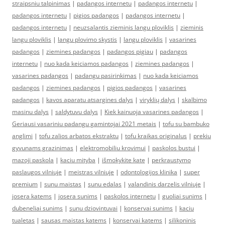
straipsniu talpinimas
|
padangos internetu
|
padangos internetu
|
padangos internetu
|
pigios padangos
|
padangos internetu
|
padangos internetu
|
neuzsalantis zieminis langu ploviklis
|
zieminis
langu ploviklis
|
langu plovimo skystis
|
langu ploviklis
|
vasarines
padangos
|
ziemines padangos
|
padangos pigiau
|
padangos
internetu
|
nuo kada keiciamos padangos
|
ziemines padangos
|
vasarines padangos
|
padangu pasirinkimas
|
nuo kada keiciamos
padangos
|
ziemines padangos
|
pigios padangos
|
vasarines
padangos
|
kavos aparatu atsargines dalys
|
viryklių dalys
|
skalbimo
masinu dalys
|
saldytuvu dalys
|
Kiek kainuoja vasarines padangos
|
Geriausi vasariniu padangu gamintojai 2021 metais
|
tofu su bambuko
anglimi
|
tofu zalios arbatos ekstraktu
|
tofu kraikas originalus
|
prekiu
gyvunams grazinimas
|
elektromobiliu krovimui
|
paskolos bustui
|
mazoji paskola
|
kaciu mityba
|
išmokykite katę
|
perkraustymo
paslaugos vilniuje
|
meistras vilniuje
|
odontologijos klinika
|
super
premium
|
sunu maistas
|
sunu edalas
|
valandinis darzelis vilniuje
|
josera katems
|
josera sunims
|
paskolos internetu
|
guoliai sunims
|
dubeneliai sunims
|
sunu dziovintuvai
|
konservai sunims
|
kaciu
tualetas
|
sausas maistas katems
|
konservai katems
|
silikoninis