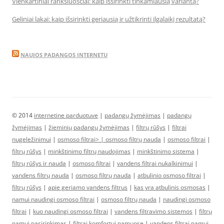
Vienkartiniai rankšluosčiai: kaip išsirinkti tinkamiausią variantą?
Geliniai lakai: kaip išsirinkti geriausią ir užtikrinti ilgalaikį rezultatą?
NAUJOS PADANGOS INTERNETU
© 2014
internetine parduotuve
|
padangų žymėjimas
|
padangų
žymėjimas
|
žieminių padangų žymėjimas
|
filtrų rūšys
|
filtrai
nugeležinimui
|
osmoso filtrai> |
osmoso filtrų nauda
|
osmoso filtrai
|
filtrų rūšys
|
minkštinimo filtrų naudojimas
|
minkštinimo sistema
|
filtrų rūšys ir nauda
|
osmoso filtrai
|
vandens filtrai nukalkinimui
|
vandens filtrų nauda
|
osmoso filtrų nauda
|
atbulinio osmoso filtrai
|
filtrų rūšys
|
apie geriamo vandens filtrus
|
kas yra atbulinis osmosas
|
namui naudingi osmoso filtrai
|
osmoso filtrų nauda
|
naudingi osmoso
filtrai
|
kuo naudingi osmoso filtrai
|
vandens filtravimo sistemos
|
filtrų
namui pasirinkimas
|
filtrai komfortui namuose
|
vandens filtrai namui