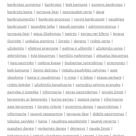
bankrotas asmeniui
|
bankrotas
|
kiek kainuoja
|
asmens bankrotas
|
bankroto kaina
|
tarnauja ilgai
|
pasinaudoti verta
|
daug
bankrutuojančių
|
bankroto procesas
|
norint bankrutuoti
|
naudinga
bankrutuoti
|
taupykite laiką
|
skaudi pamoka
|
administratorius
|
tarnauja ilgai
|
pigus išlaikymas
|
patirtis
|
geriau nei šiferis
|
lengva
išsirinkti
|
unikalus gaminys
|
čerpės
|
dangos
|
rinktis verta
|
užsikimšo
|
efektyvi priemonė
|
galima ir užkimšti
|
užsikimšo vonia
|
atkimšimas
|
kyla klausimas
|
kamščių naikinimas
|
aktualus klausimas
|
kaip pasirinkti
|
naikina kvapą
|
biologiniai sprendimas
|
priemonės
|
kiek kainuoja
|
žiemą dažniau
|
riebalu gaudykles valymas
|
apie
skaidymą
|
kaina ir naudojimas
|
ir mitai
|
ir faktai
|
etapai perkant
|
rinktis kokybę
|
užsikimšo kanalizacija
|
vamzdziu valymo granules
|
gamyba ir estetika
|
informacija
|
geras pasirinkimas
|
privalo žinoti
|
keraminės ar betoninės
|
kurios geriau
|
statant namą
|
informacija
apie keramines
|
čerpės rinkoje
|
gyvenimo danga
|
pasirinkimas
|
informacija
|
taupyti nepatartina
|
tarnauja ilgai
|
didelis pasirinimas
|
tobulos savybės
|
kaina
|
naudinga pasidomėti
|
taupyti neverta
|
pupuliari danga
|
renkamės dangą
|
dėmesys
|
nauda žinoti
|
tinkamiausia
|
riebalų skaidymo priemonė
|
cerpes
|
kaune
|
darbas