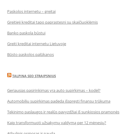
Paskolos internetu – greitai
Greitieji kreditai tapo paprastesni su skaičiuoklėmis
Banko paskola būstui
Greiti kreditai internetu Lietuvoje
Būsto paskolos palūkanos
TALPINA SEO STRAIPSNIUS
Geriausias pasirinkimas yra auto supirkimas – kodėl?
Automobilių supirkimas padeda išspręsti finansų trūkumą
Tekinimo paslaugos ir realūs pavyzdžiai iš sunkiosios pramonės
Kaip transformuoti užsakymų valdymą per 12 mėnesių?
Atbulinis osmosas ir nauda