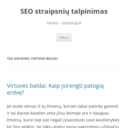
Skip
to
SEO straipsnių talpinimas
content
Verslui – 3xpozicija.lt
Menu
TAG ARCHIVES:
VIRTUVES BALDAI
Virtuvės baldai. Kaip įsirengti patogią
erdvę?
Jei esate vienas iš tų žmonių, kuriam labai patinka gaminti
ir tai darote kasdien arba jūsų šeimoje yra ir daugiau
žmonių, kurie taip pat negali įsivaizduoti savo kasdienybės
be šios veiklos, tai tokiu atveju viena pagrindinių užduočių