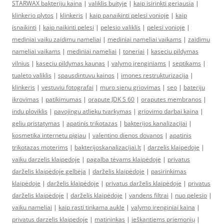
STARWAX bakteriju kaina
|
valiklis buityje
|
kaip isirinkti geriausia
|
klinkerio plytos
|
klinkeris
|
kaip panaikinti pelesi vonioje
|
kaip
isnaikinti
|
kaip naikinti pelesi
|
pelesio valiklis
|
pelesi vonioje
|
mediniai vaiku zaidimu nameliai
|
mediniai nameliai vaikams
|
zaidimu
nameliai vaikams
|
mediniai nameliai
|
toneriai
|
kaseciu pildymas
vilnius
|
kaseciu pildymas kaunas
|
valymo įrenginiams
|
septikams
|
tualeto valiklis
|
spausdintuvu kainos
|
imones restrukturizacija
|
klinkeris
|
vestuviu fotografai
|
muro sienu griovimas
|
seo
|
bateriju
ikrovimas
|
patikimumas
|
orapute JDK S 60
|
oraputes membranos
|
indu ploviklis
|
pavojingu atlieku tvarkymas
|
griovimo darbai kaina
|
geliu pristatymas
|
apatinis trikotazas
|
bakterijos kanalizacijai
|
kosmetika internetu pigiau
|
valentino dienos dovanos
|
apatinis
trikotazas moterims
|
bakterijoskanalizacijai.lt
|
darzelis klaipedoje
|
vaiku darzelis klaipedoje
|
pagalba tėvams klaipėdoje
|
privatus
darželis klaipėdoje gelbėja
|
darželis klaipėdoje
|
pasirinkimas
klaipėdoje
|
darželis klaipėdoje
|
privatus darželis klaipėdoje
|
privatus
darželis klaipėdoje
|
darželis klaipėdoje
|
vandens filtrai
|
nuo pelesio
|
vaiku nameliai
|
kaip rasti tinkama aukle
|
valymo irenginiai kaina
|
privatus darzelis klaipedoje
|
matininkas
|
ieškantiems priemonių
|