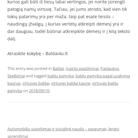
kurios gali būti iš tiesų labai vertingos, jei norite įsirengti
patogią namų virtuvę. Tačiau, jei jums atrodo, kad vien tik
tokių patarimų yra per maža, taip pat esate teisūs –
naudingų įžvalgų, į kurias vertėtų atkreipti dėmesį yra ir
dar daugiau, todėl būtinai atkreipkite dėmesį ir į kitą teksto
dalį.
Atraskite kokybę – Baldai4u.lt
This entry was posted in
Baldai
,
Įvairūs pasiūlymai
,
Paslaugos
,
Skelbimai
and tagged
baldu gamyba
,
baldu gamyba pagal uzakyma
kaunas
,
virtuves baldai
,
virtuves baldai kaune
,
virtuves baldu
gamyba
on
2018/09/10
.
Automobilių supirkimas ir socialinė nauda – saugumas, lengvi
sprendimai