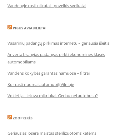
Vandenyje rasti nitratai - poveikis sveikatai
PIGUS AVIABILIETAI
Vasarinių padangų pirkimas internetu – geriausia išeitis
Ar verta brangias padangas pirkti ekonominės klasės
automobiliams
Vandens kokybės garantas namuose – filtrai
Kur rasti nuomai automobilį Vilniuje
Vokietija Lietuva mikriukai. Geriau nei autobusu?
ZOOPREKĖS
Geriausias Josera maistas sterilizuotoms katėms