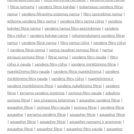
|
filtrai namams
|
vandens filtrai kokybei
|
tinkamiausi vandens filtrai
namui
|
vandens filtravimo sistemos namui
|
filtrų sprendimai namui
|
ieškome vandens filtrų namui
|
vandens filtrų namui rūšys
|
vandens
kokybei filtrai namui
|
vandens namui filtrų pasirinkimas
|
vandens
filtrų rtūšys
|
vandens kokybei name
|
rekomenduojami vandens filtrai
namui
|
vandens filtrai namui
|
filtrų namui rūšys
|
vandens filtrų rūšys
|
vandens filtrai namui
|
namui naudingi osmoso filtrai
|
namui
geriausi osmoso filtrai
|
filtrai namui
|
vandens filtrų nauda
|
filtrų
rūšys ir nauda
|
vandens filtrų rūšys
|
vandens minkštinimo filtrai
|
nugeležinimo filtrų nauda
|
vandens filtrai nugeležinimui
|
vandens
minkštinimo filtrų nauda
|
vandens filtrų rūšys
|
nugeležinimo ir
vandens monkštinimo filtrai
|
vandens nukalkinimo filtrai
|
vandens
filtrai
|
geriamo vandens sistemos
|
osmoso filtrų nauda
|
atbulinio
osmoso filtrai
|
seo straipsniu talpinimas
|
aquaphor vandens filtrai
|
aquaphor filtrai
|
osmoso filtrų nauda
|
osmoso filtrai
|
vandens filtrai
aquaphor
|
geriamo vandens filtrai
|
aquaphor filtrai
|
aquaphor filtrai
|
aquaphor filtrai
|
aquaphor filtrai
|
aquaphor namams ir pramonei
|
aquaphor filtrai
|
aquaphor filtrai
|
aquaphor filtrų nauda
|
aquaphor