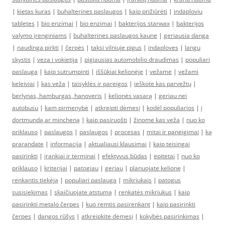
|
kietas kuras
|
buhalterines paslaugos
|
kaip prižiūrėti
|
indaploviu
tabletes
|
bio enzimai
|
bio enzimai
|
bakterijos starwax
|
bakterijos
valymo įrenginiams
|
buhalterines paslaugos kaune
|
geriausia danga
|
naudinga pirkti
|
čerpės
|
taksi vilniuje pigus
|
indaploves
|
langu
skystis
|
veza i vokietija
|
pigiausias automobilio draudimas
|
populiari
paslauga
|
kaip sutrumpinti
|
iššūkiai kelionėje
|
vežame
|
vežami
keleiviai
|
kas veža
|
taisyklės ir pareigos
|
ieškote kas parvežtų
|
berlynas, hamburgas, hanoveris
|
kelionės vasarą
|
geriau nei
autobusu
|
kam pirmenybė
|
atkreipti dėmesį
|
kodėl populiarios
|
į
dortmundą ar mincheną
|
kaip pasiruošti
|
žinome kas veža
|
nuo ko
priklauso
|
paslaugos
|
paslaugos
|
procesas
|
mitai ir paneigimai
|
ką
prarandate
|
informacija
|
aktualiausi klausimai
|
kaip teisingai
pasirinkti
|
įrankiai ir terminai
|
efektyvus būdas
|
epitetai
|
nuo ko
priklauso
|
kriterijai
|
patogiau
|
geriau
|
planuojate kelionę
|
renkantis tiekėją
|
populiari paslauga
|
mikriukais
|
patogus
susisiekimas
|
skaičiuojate atstumą
|
renkatės mikriukus
|
kaip
pasirinkti metalo čerpes
|
kuo remtis pasirenkant
|
kaip pasirinkti
čerpes
|
dangos rūšys
|
atkreipkite dėmesį
|
kokybės pasirinkimas
|