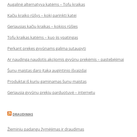
Augalinė alternatyva katėms – Tofu kraikas
Kačių kraiko rūšys – kokį parinkti katei
Geriausias kačių kraikas – kokios rūšies
Tofu kraikas katėms – kuo jis ypatingas
Perkant prekes gyvūnams galima sutaupyti
Ar naudinga naudotis akcijomis gyvūnų prekėmis – pastebėjimai
Šunų maistas daro įtaką augintinio išvaizdai
Produktai iš kurių gaminamas šunų maistas
Geriausia gyvūnų prekių parduotuvė – internetu
DRAUDIMAS
Žieminių padangų žymėjimas ir draudimas