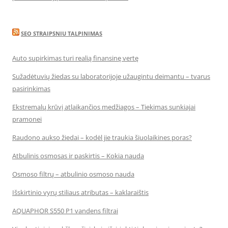
SEO STRAIPSNIU TALPINIMAS
Auto supirkimas turi realią finansinę vertę
Sužadėtuvių žiedas su laboratorijoje užaugintu deimantu – tvarus
pasirinkimas
Ekstremalų krūvį atlaikančios medžiagos – Tiekimas sunkiajai
pramonei
Raudono aukso žiedai – kodėl jie traukia šiuolaikines poras?
Atbulinis osmosas ir paskirtis – Kokia nauda
Osmoso filtrų – atbulinio osmoso nauda
Išskirtinio vyrų stiliaus atributas – kaklaraištis
AQUAPHOR S550 P1 vandens filtrai