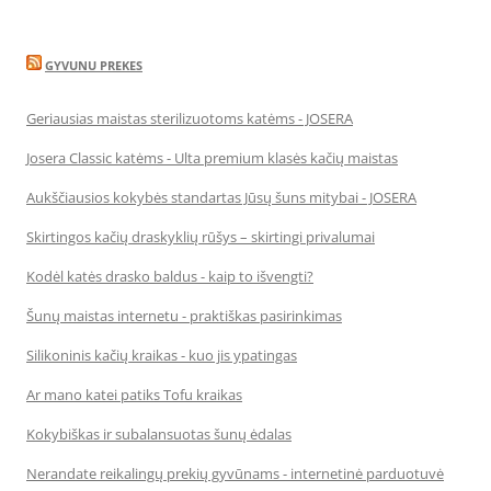
GYVUNU PREKES
Geriausias maistas sterilizuotoms katėms - JOSERA
Josera Classic katėms - Ulta premium klasės kačių maistas
Aukščiausios kokybės standartas Jūsų šuns mitybai - JOSERA
Skirtingos kačių draskyklių rūšys – skirtingi privalumai
Kodėl katės drasko baldus - kaip to išvengti?
Šunų maistas internetu - praktiškas pasirinkimas
Silikoninis kačių kraikas - kuo jis ypatingas
Ar mano katei patiks Tofu kraikas
Kokybiškas ir subalansuotas šunų ėdalas
Nerandate reikalingų prekių gyvūnams - internetinė parduotuvė