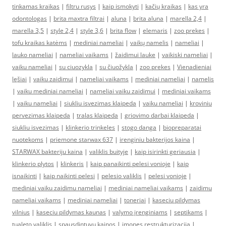
tinkamas kraikas
|
filtru rusys
|
kaip ismokyti
|
kačių kraikas
|
kas yra
odontologas
|
brita maxtra filtrai
|
aluna
|
brita aluna
|
marella 2,4
|
marella 3,5
|
style 2,4
|
style 3,6
|
brita flow
|
elemaris
|
zoo prekes
|
tofu kraikas katėms
|
mediniai nameliai
|
vaikų namelis
|
nameliai
|
lauko nameliai
|
nameliai vaikams
|
žaidimui lauke
|
vaikiski nameliai
|
vaiku nameliai
|
su ciuozykla
|
su čiuožykla
|
zoo prekes
|
Vienadieniai
lęšiai
|
vaiku zaidimui
|
nameliai vaikams
|
mediniai nameliai
|
namelis
|
vaiku mediniai nameliai
|
nameliai vaiku zaidimui
|
mediniai vaikams
|
vaiku nameliai
|
siukliu isvezimas klaipeda
|
vaiku nameliai
|
kroviniu
pervezimas klaipeda
|
tralas klaipeda
|
griovimo darbai klaipeda
|
siukliu isvezimas
|
klinkerio trinkeles
|
stogo danga
|
biopreparatai
nuotekoms
|
priemone starwax 637
|
irenginiu bakterijos kaina
|
STARWAX bakteriju kaina
|
valiklis buityje
|
kaip isirinkti geriausia
|
klinkerio plytos
|
klinkeris
|
kaip panaikinti pelesi vonioje
|
kaip
isnaikinti
|
kaip naikinti pelesi
|
pelesio valiklis
|
pelesi vonioje
|
mediniai vaiku zaidimu nameliai
|
mediniai nameliai vaikams
|
zaidimu
nameliai vaikams
|
mediniai nameliai
|
toneriai
|
kaseciu pildymas
vilnius
|
kaseciu pildymas kaunas
|
valymo įrenginiams
|
septikams
|
tualeto valiklis
|
spausdintuvu kainos
|
imones restrukturizacija
|