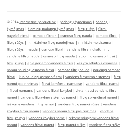
© 2014
internetine parduotuve
|
padangų žymėjimas
|
padangų
žymėjimas
|
žieminių padangų žymėjimas
|
filtrų rūšys
|
filtrai
nugeležinimui
|
osmoso filtrai> |
osmoso filtrų nauda
|
osmoso filtrai
|
filtrų rūšys
|
minkštinimo filtrų naudojimas
|
minkštinimo sistema
|
filtrų rūšys ir nauda
|
osmoso filtrai
|
vandens filtrai nukalkinimui
|
vandens filtrų nauda
|
osmoso filtrų nauda
|
atbulinio osmoso filtrai
|
filtrų rūšys
|
apie geriamo vandens filtrus
|
kas yra atbulinis osmosas
|
namui naudingi osmoso filtrai
|
osmoso filtrų nauda
|
naudingi osmoso
filtrai
|
kuo naudingi osmoso filtrai
|
vandens filtravimo sistemos
|
filtrų
namui pasirinkimas
|
filtrai komfortui namuose
|
vandens filtrai namui
|
filtrai namams
|
vandens filtrai kokybei
|
tinkamiausi vandens filtrai
namui
|
vandens filtravimo sistemos namui
|
filtrų sprendimai namui
|
ieškome vandens filtrų namui
|
vandens filtrų namui rūšys
|
vandens
kokybei filtrai namui
|
vandens namui filtrų pasirinkimas
|
vandens
filtrų rtūšys
|
vandens kokybei name
|
rekomenduojami vandens filtrai
namui
|
vandens filtrai namui
|
filtrų namui rūšys
|
vandens filtrų rūšys