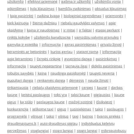
užsikimšo
|
efektyvi priemonė
|
galima ir užkimšti
|
užsikimšo vonia
|
atkimšimas
|
kyla klausimas
|
kamščių naikinimas
|
aktualus klausimas
|
kaip pasirinkti
|
naikina kvapą
|
biologiniai sprendimas
|
priemonės
|
kiek kainuoja
|
žiemą dažniau
|
riebalu gaudykles valymas
|
apie
skaidymą
|
kaina ir naudojimas
|
ir mitai
|
ir faktai
|
etapai perkant
|
rinktis kokybę
|
užsikimšo kanalizacija
|
vamzdziu valymo granules
|
gamyba ir estetika
|
informacija
|
geras pasirinkimas
|
privalo žinoti
|
keraminės ar betoninės
|
kurios geriau
|
statant namą
|
informacija
apie keramines
|
čerpės rinkoje
|
gyvenimo danga
|
pasirinkimas
|
informacija
|
taupyti nepatartina
|
tarnauja ilgai
|
didelis pasirinimas
|
tobulos savybės
|
kaina
|
naudinga pasidomėti
|
taupyti neverta
|
pupuliari danga
|
renkamės dangą
|
dėmesys
|
nauda žinoti
|
tinkamiausia
|
riebalų skaidymo priemonė
|
cerpes
|
kaune
|
darbas
kaune
|
keitėsi paslaugos
|
toks yra
|
taksi kaune
|
pigiausias
|
kaune
pigus
|
ką siūlo
|
paslaugos kaune
|
mažoji sostinė
|
išsikviesti
|
konkurencija
|
ieškome taxi
|
pigus
|
susisiekimas
|
taksi
|
paslaugos
|
programėlė
|
vilniuje
|
taksi
|
vilnius
|
taxi
|
kainos
|
švaros prekės
|
draudimasjums.lt
|
auto draudimas pigiau
|
individualus keleivių
pervežimas
|
stoglangiai
|
stogo langai
|
stogo langai
|
mikroautobusu