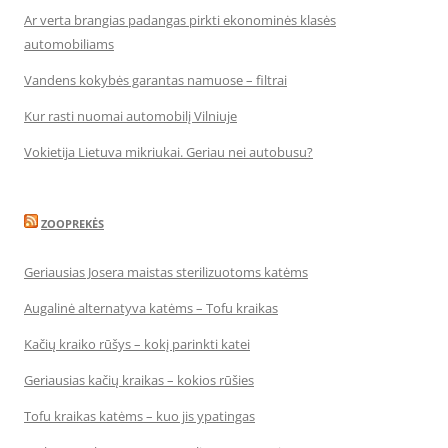
Ar verta brangias padangas pirkti ekonominės klasės
automobiliams
Vandens kokybės garantas namuose – filtrai
Kur rasti nuomai automobilį Vilniuje
Vokietija Lietuva mikriukai. Geriau nei autobusu?
ZOOPREKĖS
Geriausias Josera maistas sterilizuotoms katėms
Augalinė alternatyva katėms – Tofu kraikas
Kačių kraiko rūšys – kokį parinkti katei
Geriausias kačių kraikas – kokios rūšies
Tofu kraikas katėms – kuo jis ypatingas