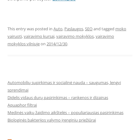
This entry was posted in
Auto
,
Paslaugos
,
SEO
and tagged
moko
vairuoti
,
vairavimo kursai
,
vairavimo mokyklos
,
vairavimo
mokyklos vilniuje
on
2014/12/30
.
Automobilių supirkimas ir socialinė nauda – saugumas, lengvi
sprendimai
Didelis vidaus durų pasirinkimas – rankenos ir dizainas
Aquaphor filtrai
Medinės vaikų žaidimo aikštelės – populiariausias pasirinkimas
Biologinės bakterijos valymo įrenginių priežiūrai