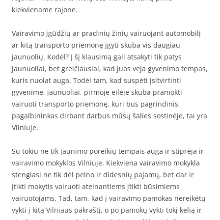
kiekviename rajone.
Vairavimo įgūdžių ar pradinių žinių vairuojant automobilį
ar kitą transporto priemonę įgyti skuba vis daugiau
jaunuolių. Kodėl? Į šį klausimą gali atsakyti tik patys
jaunuoliai, bet greičiausiai, kad juos veja gyvenimo tempas,
kuris nuolat auga. Todėl tam, kad suspėti įsitvirtinti
gyvenime, jaunuoliai, pirmoje eilėje skuba pramokti
vairuoti transporto priemonę, kuri bus pagrindinis
pagalbininkas dirbant darbus mūsų šalies sostinėje, tai yra
Vilniuje.
Su tokiu ne tik jaunimo poreikių tempais auga ir stiprėja ir
vairavimo mokyklos Vilniuje. Kiekviena vairavimo mokykla
stengiasi ne tik dėl pelno ir didesnių pajamų, bet dar ir
įtikti mokytis vairuoti ateinantiems įtikti būsimiems
vairuotojams. Tad, tam, kad į vairavimo pamokas nereikėtų
vykti į kitą Vilniaus pakraštį, o po pamokų vykti tokį kelią ir