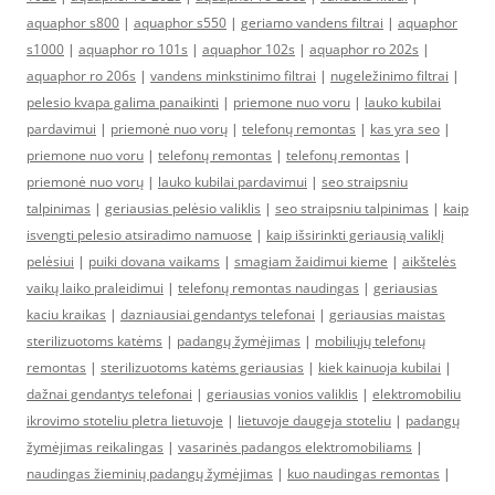
aquaphor s800
|
aquaphor s550
|
geriamo vandens filtrai
|
aquaphor
s1000
|
aquaphor ro 101s
|
aquaphor 102s
|
aquaphor ro 202s
|
aquaphor ro 206s
|
vandens minkstinimo filtrai
|
nugeležinimo filtrai
|
pelesio kvapa galima panaikinti
|
priemone nuo voru
|
lauko kubilai
pardavimui
|
priemonė nuo vorų
|
telefonų remontas
|
kas yra seo
|
priemone nuo voru
|
telefonų remontas
|
telefonų remontas
|
priemonė nuo vorų
|
lauko kubilai pardavimui
|
seo straipsniu
talpinimas
|
geriausias pelėsio valiklis
|
seo straipsniu talpinimas
|
kaip
isvengti pelesio atsiradimo namuose
|
kaip išsirinkti geriausią valiklį
pelėsiui
|
puiki dovana vaikams
|
smagiam žaidimui kieme
|
aikštelės
vaikų laiko praleidimui
|
telefonų remontas naudingas
|
geriausias
kaciu kraikas
|
dazniausiai gendantys telefonai
|
geriausias maistas
sterilizuotoms katėms
|
padangų žymėjimas
|
mobiliųjų telefonų
remontas
|
sterilizuotoms katėms geriausias
|
kiek kainuoja kubilai
|
dažnai gendantys telefonai
|
geriausias vonios valiklis
|
elektromobiliu
ikrovimo stoteliu pletra lietuvoje
|
lietuvoje daugeja stoteliu
|
padangų
žymėjimas reikalingas
|
vasarinės padangos elektromobiliams
|
naudingas žieminių padangų žymėjimas
|
kuo naudingas remontas
|