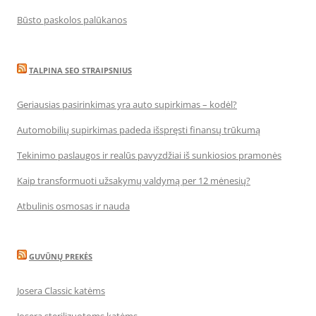
Būsto paskolos palūkanos
TALPINA SEO STRAIPSNIUS
Geriausias pasirinkimas yra auto supirkimas – kodėl?
Automobilių supirkimas padeda išspręsti finansų trūkumą
Tekinimo paslaugos ir realūs pavyzdžiai iš sunkiosios pramonės
Kaip transformuoti užsakymų valdymą per 12 mėnesių?
Atbulinis osmosas ir nauda
GUVŪNŲ PREKĖS
Josera Classic katėms