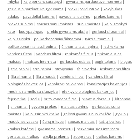
mityba
|
kaip perkant sutaupyti
|
gyvunams parduotuve internetu
|
geriausia parduotuve gyvunams
|
prekiu parduotuve
|
kokybiskas
edalas
|
pavadeliai katems
|
pavadeliai sunims
|
prekes katems
|
prekes sunims
|
sausas sunu maistas
|
sunu maistas
|
kaip ismokyti
kate
|
kuo ypatingas
|
prekiu gyvunams akcija
|
geriausi siltnamiai
|
kaip issirinkti
|
polikarbonatiniai šiltnamiai
|
tvirti siltnamiai
|
polikarbonatiniai atsiliepimai
|
šiltnamiai atsiliepimai
|
led reklama
|
vandens filtrai
|
vandens filtrai
|
renkamės filtrus
|
tinkamiausias
maistas
|
maistas internetu
|
geriausias ėdalas
|
augintojams
|
blogas
|
straipsniai
|
straipsniai
|
straipsniai
|
fejerverkai
|
ieskantiems filtru
|
filtrai namui
|
filtru nauda
|
vandens filtrai
|
vandens filtrai
|
biologinės bakterijos
|
kanalizacijos kvapas
|
kanalizacijos bakterijos
|
medinis namelis su ciuozykla
|
efektyvio biologinės bakterijos
|
fejerverkai
|
sodui
|
brita vandens filtrai
|
privatus darzelis
|
šiltnamiai
|
siltnamiai
|
gyvunu prekes
|
maistas sunims
|
geriausias sunu
maistas
|
kaip issirinkti kraika
|
gelbsti gyvūnus nuo karščio
|
gyvūnų
maudynės vasarą
|
šunų mityba
|
sausas maistas
|
kačių kraikas
|
kraikas katėms
|
gyvūnams internetu
|
perkamiausios internetu
|
geriausias kraikas
|
akcija prekems
|
zooprekės
|
kraikas katems
|