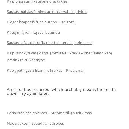
Kaip pripratinti katę prie draskyklės
Sausas maistas šunims ar konservai – ką rinktis
Blogas kvapas iš šuns burnos – Halitozė
Kačių mityba – ką svarbu žinoti
Sausas ar šlapias kačių maistas – ėdalo parinkimas
Kaip išmokyti katę daryti į dėžutę su kraiku – prie tualeto katę
pratinkite su kantrybe
Kuo ypatingas Silikoninis kraikas – Privalumai
An error has occurred, which probably means the feed is
down. Try again later.
Geriausias pasirinkimas – Automobilių supirkimas
Nuotraukos ir spauda ant drobės