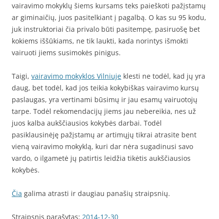
vairavimo mokyklų šiems kursams teks paieškoti pažįstamų
ar giminaičių, juos pasitelkiant į pagalbą. O kas su 95 kodu,
juk instruktoriai čia privalo būti pasitempę, pasiruošę bet
kokiems iššūkiams, ne tik laukti, kada norintys išmokti
vairuoti jiems susimokės pinigus.
Taigi,
vairavimo mokyklos Vilniuje
klesti ne todėl, kad jų yra
daug, bet todėl, kad jos teikia kokybiškas vairavimo kursų
paslaugas, yra vertinami būsimų ir jau esamų vairuotojų
tarpe. Todėl rekomendacijų jiems jau nebereikia, nes už
juos kalba aukščiausios kokybės darbai. Todėl
pasiklausinėję pažįstamų ar artimųjų tikrai atrasite bent
vieną vairavimo mokyklą, kuri dar nėra sugadinusi savo
vardo, o ilgametė jų patirtis leidžia tikėtis aukščiausios
kokybės.
Čia
galima atrasti ir daugiau panašių straipsnių.
Straipsnis parašytas:
2014-12-30