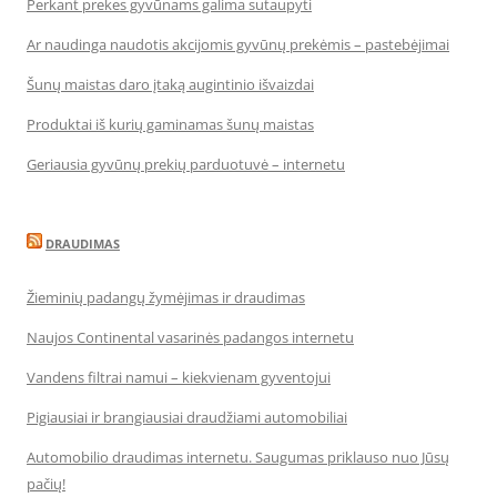
Perkant prekes gyvūnams galima sutaupyti
Ar naudinga naudotis akcijomis gyvūnų prekėmis – pastebėjimai
Šunų maistas daro įtaką augintinio išvaizdai
Produktai iš kurių gaminamas šunų maistas
Geriausia gyvūnų prekių parduotuvė – internetu
DRAUDIMAS
Žieminių padangų žymėjimas ir draudimas
Naujos Continental vasarinės padangos internetu
Vandens filtrai namui – kiekvienam gyventojui
Pigiausiai ir brangiausiai draudžiami automobiliai
Automobilio draudimas internetu. Saugumas priklauso nuo Jūsų
pačių!