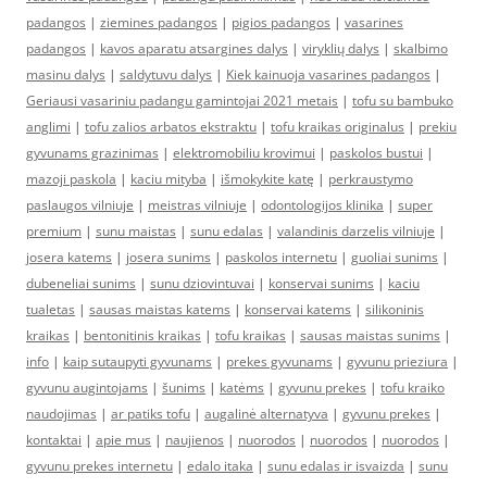
padangos
|
ziemines padangos
|
pigios padangos
|
vasarines
padangos
|
kavos aparatu atsargines dalys
|
viryklių dalys
|
skalbimo
masinu dalys
|
saldytuvu dalys
|
Kiek kainuoja vasarines padangos
|
Geriausi vasariniu padangu gamintojai 2021 metais
|
tofu su bambuko
anglimi
|
tofu zalios arbatos ekstraktu
|
tofu kraikas originalus
|
prekiu
gyvunams grazinimas
|
elektromobiliu krovimui
|
paskolos bustui
|
mazoji paskola
|
kaciu mityba
|
išmokykite katę
|
perkraustymo
paslaugos vilniuje
|
meistras vilniuje
|
odontologijos klinika
|
super
premium
|
sunu maistas
|
sunu edalas
|
valandinis darzelis vilniuje
|
josera katems
|
josera sunims
|
paskolos internetu
|
guoliai sunims
|
dubeneliai sunims
|
sunu dziovintuvai
|
konservai sunims
|
kaciu
tualetas
|
sausas maistas katems
|
konservai katems
|
silikoninis
kraikas
|
bentonitinis kraikas
|
tofu kraikas
|
sausas maistas sunims
|
info
|
kaip sutaupyti gyvunams
|
prekes gyvunams
|
gyvunu prieziura
|
gyvunu augintojams
|
šunims
|
katėms
|
gyvunu prekes
|
tofu kraiko
naudojimas
|
ar patiks tofu
|
augalinė alternatyva
|
gyvunu prekes
|
kontaktai
|
apie mus
|
naujienos
|
nuorodos
|
nuorodos
|
nuorodos
|
gyvunu prekes internetu
|
edalo itaka
|
sunu edalas ir isvaizda
|
sunu