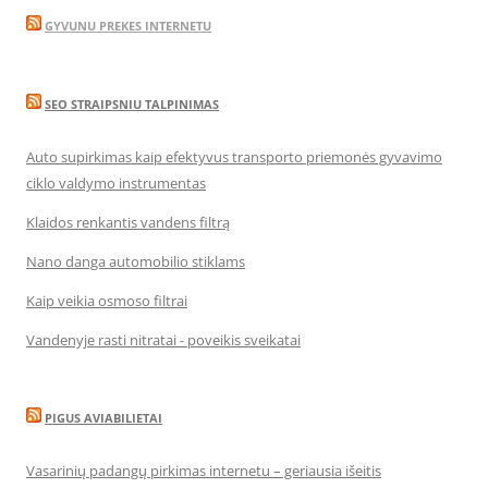
GYVUNU PREKES INTERNETU
SEO STRAIPSNIU TALPINIMAS
Auto supirkimas kaip efektyvus transporto priemonės gyvavimo
ciklo valdymo instrumentas
Klaidos renkantis vandens filtrą
Nano danga automobilio stiklams
Kaip veikia osmoso filtrai
Vandenyje rasti nitratai - poveikis sveikatai
PIGUS AVIABILIETAI
Vasarinių padangų pirkimas internetu – geriausia išeitis