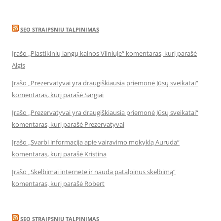
SEO STRAIPSNIU TALPINIMAS
Įrašo „Plastikinių langų kainos Vilniuje“ komentaras, kurį parašė
Algis
Įrašo „Prezervatyvai yra draugiškiausia priemonė Jūsų sveikatai“
komentaras, kurį parašė Sargiai
Įrašo „Prezervatyvai yra draugiškiausia priemonė Jūsų sveikatai“
komentaras, kurį parašė Prezervatyvai
Įrašo „Svarbi informacija apie vairavimo mokyklą Auruda“
komentaras, kurį parašė Kristina
Įrašo „Skelbimai internete ir nauda patalpinus skelbimą“
komentaras, kurį parašė Robert
SEO STRAIPSNIU TALPINIMAS