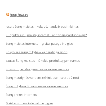
ŠUNŲ ĖDALAS
Josera šunų maistas – kokybė, nauda ir pasirinkimas
Kur pirkti šunų maistą: internetu ar fizinėje parduotuvėje?
Šunų maistas internetu – greita, patogu ir pigiau
Kokybiška šunų mityba – ką naudinga žinoti
Sausas šunų maistas – iš kokių produktų gaminamas
Koks šunų ėdalas geriausias – sausas maistas
Šunų maudynės vandens telkiniuose – svarbu žinoti
Šunų mityba – tinkamiausias sausas maistas
Šunų prekės internetu
Maistas šunims internetu – pigiau