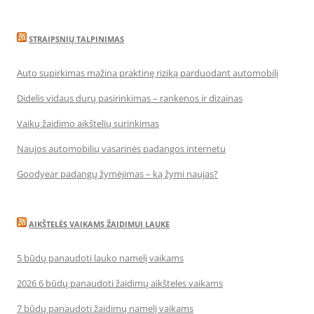
STRAIPSNIŲ TALPINIMAS
Auto supirkimas mažina praktinę riziką parduodant automobilį
Didelis vidaus durų pasirinkimas – rankenos ir dizainas
Vaikų žaidimo aikštelių surinkimas
Naujos automobilių vasarinės padangos internetu
Goodyear padangų žymėjimas – ką žymi naujas?
AIKŠTELĖS VAIKAMS ŽAIDIMUI LAUKE
5 būdų panaudoti lauko namelį vaikams
2026 6 būdų panaudoti žaidimų aikšteles vaikams
7 būdų panaudoti žaidimų namelį vaikams