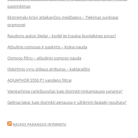
pasirinkimas
Ekstremalų krūvį atlaikančios medžiagos – Tiekimas sunkiajai
pramonei
Raudono aukso žiedai – kodėl jie traukia šiuolaikines poras?
Atbulinis osmosas ir paskirtis – Kokia nauda
Osmoso filtrų – atbulinio osmoso nauda
Išskirtinio vyrų stiliaus atributas – kaklaraištis
AQUAPHOR S550 P1 vandens filtrai
Vienkartiniai rankšluosčiai: kaip išsirinkti tinkamiausią variantą?
Geliniai lakai: kaip išsirinkti geriausią ir užtikrinti ilgalaikį rezultatą?
NAUJOS PADANGOS INTERNETU