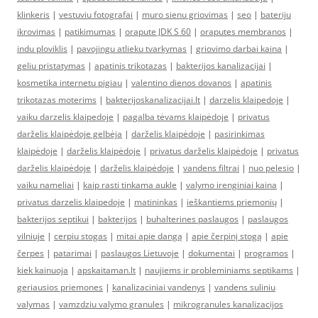
klinkeris
|
vestuviu fotografai
|
muro sienu griovimas
|
seo
|
bateriju
ikrovimas
|
patikimumas
|
orapute JDK S 60
|
oraputes membranos
|
indu ploviklis
|
pavojingu atlieku tvarkymas
|
griovimo darbai kaina
|
geliu pristatymas
|
apatinis trikotazas
|
bakterijos kanalizacijai
|
kosmetika internetu pigiau
|
valentino dienos dovanos
|
apatinis
trikotazas moterims
|
bakterijoskanalizacijai.lt
|
darzelis klaipedoje
|
vaiku darzelis klaipedoje
|
pagalba tėvams klaipėdoje
|
privatus
darželis klaipėdoje gelbėja
|
darželis klaipėdoje
|
pasirinkimas
klaipėdoje
|
darželis klaipėdoje
|
privatus darželis klaipėdoje
|
privatus
darželis klaipėdoje
|
darželis klaipėdoje
|
vandens filtrai
|
nuo pelesio
|
vaiku nameliai
|
kaip rasti tinkama aukle
|
valymo irenginiai kaina
|
privatus darzelis klaipedoje
|
matininkas
|
ieškantiems priemonių
|
bakterijos septikui
|
bakterijos
|
buhalterines paslaugos
|
paslaugos
vilniuje
|
cerpiu stogas
|
mitai apie dangą
|
apie čerpinį stogą
|
apie
čerpes
|
patarimai
|
paslaugos Lietuvoje
|
dokumentai
|
programos
|
kiek kainuoja
|
apskaitaman.lt
|
naujiems ir probleminiams septikams
|
geriausios priemones
|
kanalizaciniai vandenys
|
vandens suliniu
valymas
|
vamzdziu valymo granules
|
mikrogranules kanalizacijos