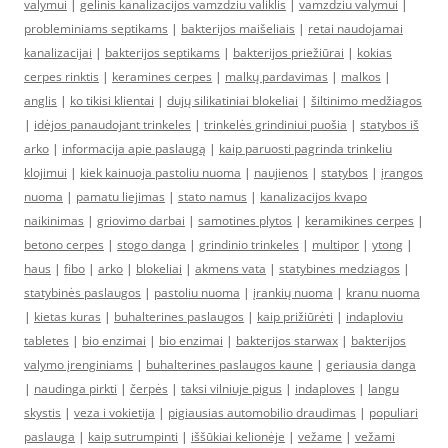
valymui
|
gelinis kanalizacijos vamzdziu valiklis
|
vamzdziu valymui
|
probleminiams septikams
|
bakterijos maišeliais
|
retai naudojamai
kanalizacijai
|
bakterijos septikams
|
bakterijos priežiūrai
|
kokias
cerpes rinktis
|
keramines cerpes
|
malkų pardavimas
|
malkos
|
anglis
|
ko tikisi klientai
|
dujų silikatiniai blokeliai
|
šiltinimo medžiagos
|
idėjos panaudojant trinkeles
|
trinkelės grindiniui puošia
|
statybos iš
arko
|
informacija apie paslaugą
|
kaip paruosti pagrinda trinkeliu
klojimui
|
kiek kainuoja pastoliu nuoma
|
naujienos
|
statybos
|
įrangos
nuoma
|
pamatu liejimas
|
stato namus
|
kanalizacijos kvapo
naikinimas
|
griovimo darbai
|
samotines plytos
|
keramikines cerpes
|
betono cerpes
|
stogo danga
|
grindinio trinkeles
|
multipor
|
ytong
|
haus
|
fibo
|
arko
|
blokeliai
|
akmens vata
|
statybines medziagos
|
statybinės paslaugos
|
pastoliu nuoma
|
įrankių nuoma
|
kranu nuoma
|
kietas kuras
|
buhalterines paslaugos
|
kaip prižiūrėti
|
indaploviu
tabletes
|
bio enzimai
|
bio enzimai
|
bakterijos starwax
|
bakterijos
valymo įrenginiams
|
buhalterines paslaugos kaune
|
geriausia danga
|
naudinga pirkti
|
čerpės
|
taksi vilniuje pigus
|
indaploves
|
langu
skystis
|
veza i vokietija
|
pigiausias automobilio draudimas
|
populiari
paslauga
|
kaip sutrumpinti
|
iššūkiai kelionėje
|
vežame
|
vežami