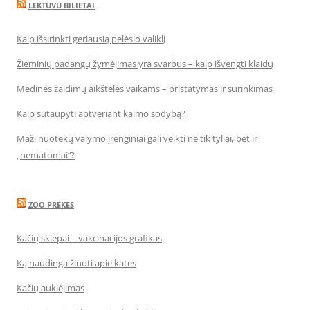
LEKTUVU BILIETAI
Kaip išsirinkti geriausią pelėsio valiklį
Žieminių padangų žymėjimas yra svarbus – kaip išvengti klaidų
Medinės žaidimų aikštelės vaikams – pristatymas ir surinkimas
Kaip sutaupyti aptveriant kaimo sodybą?
Maži nuotekų valymo įrenginiai gali veikti ne tik tyliai, bet ir
„nematomai‘‘?
ZOO PREKES
Kačių skiepai – vakcinacijos grafikas
Ką naudinga žinoti apie kates
Kačių auklėjimas