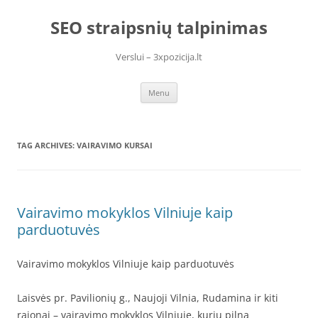
Skip
to
SEO straipsnių talpinimas
content
Verslui – 3xpozicija.lt
Menu
TAG ARCHIVES:
VAIRAVIMO KURSAI
Vairavimo mokyklos Vilniuje kaip
parduotuvės
Vairavimo mokyklos Vilniuje kaip parduotuvės
Laisvės pr. Pavilionių g., Naujoji Vilnia, Rudamina ir kiti
rajonai – vairavimo mokyklos Vilniuje, kurių pilna