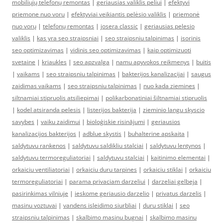
mobiliųjų telefonų remontas
|
geriausias valiklis peliui
|
efektyvi
priemone nuo voru
|
efektyviai veikiantis pelėsio valiklis
|
priemonė
nuo vorų
|
telefonų remontas
|
josera classic
|
geriausias pelesio
valiklis
|
kas yra seo straipsniai
|
seo straipsniu talpinimas
|
isorinis
seo optimizavimas
|
vidinis seo optimizavimas
|
kaip optimizuoti
svetaine
|
kriaukles
|
seo apzvalga
|
namu apyvokos reikmenys
|
buitis
|
vaikams
|
seo straipsniu talpinimas
|
bakterijos kanalizacijai
|
saugus
zaidimas vaikams
|
seo straipsniu talpinimas
|
nuo kada ziemines
|
siltnamiai stipruolis atsiliepimai
|
polikarbonatiniai šiltnamiai stipruolis
|
kodel atsiranda pelesis
|
listerijos bakterija
|
zieminio langu skyscio
savybes
|
vaiku zaidimui
|
bioloģiskie risinājumi
|
geriausios
kanalizacijos bakterijos
|
adblue skystis
|
buhalterine apskaita
|
saldytuvu rankenos
|
saldytuvu saldikliu stalciai
|
saldytuvu lentynos
|
saldytuvu termoreguliatoriai
|
saldytuvu stalciai
|
kaitinimo elementai
|
orkaiciu ventiliatoriai
|
orkaiciu duru tarpines
|
orkaiciu stiklai
|
orkaiciu
termoreguliatoriai
|
parama privaciam darzeliui
|
darzeliai gelbeja
|
pasirinkimas vilniuje
|
ieskome geriausio darzelio
|
privatus darzelis
|
masinu voztuvai
|
vandens isleidimo siurbliai
|
duru stiklai
|
seo
straipsniu talpinimas
|
skalbimo masinu bugnai
|
skalbimo masinu