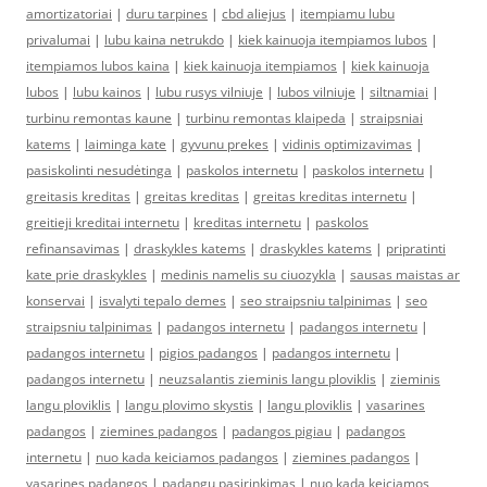
amortizatoriai
|
duru tarpines
|
cbd aliejus
|
itempiamu lubu
privalumai
|
lubu kaina netrukdo
|
kiek kainuoja itempiamos lubos
|
itempiamos lubos kaina
|
kiek kainuoja itempiamos
|
kiek kainuoja
lubos
|
lubu kainos
|
lubu rusys vilniuje
|
lubos vilniuje
|
siltnamiai
|
turbinu remontas kaune
|
turbinu remontas klaipeda
|
straipsniai
katems
|
laiminga kate
|
gyvunu prekes
|
vidinis optimizavimas
|
pasiskolinti nesudėtinga
|
paskolos internetu
|
paskolos internetu
|
greitasis kreditas
|
greitas kreditas
|
greitas kreditas internetu
|
greitieji kreditai internetu
|
kreditas internetu
|
paskolos
refinansavimas
|
draskykles katems
|
draskykles katems
|
pripratinti
kate prie draskykles
|
medinis namelis su ciuozykla
|
sausas maistas ar
konservai
|
isvalyti tepalo demes
|
seo straipsniu talpinimas
|
seo
straipsniu talpinimas
|
padangos internetu
|
padangos internetu
|
padangos internetu
|
pigios padangos
|
padangos internetu
|
padangos internetu
|
neuzsalantis zieminis langu ploviklis
|
zieminis
langu ploviklis
|
langu plovimo skystis
|
langu ploviklis
|
vasarines
padangos
|
ziemines padangos
|
padangos pigiau
|
padangos
internetu
|
nuo kada keiciamos padangos
|
ziemines padangos
|
vasarines padangos
|
padangu pasirinkimas
|
nuo kada keiciamos