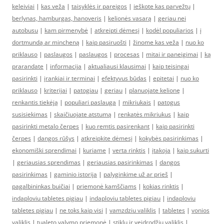
keleiviai
|
kas veža
|
taisyklės ir pareigos
|
ieškote kas parvežtų
|
berlynas, hamburgas, hanoveris
|
kelionės vasarą
|
geriau nei
autobusu
|
kam pirmenybė
|
atkreipti dėmesį
|
kodėl populiarios
|
į
dortmundą ar mincheną
|
kaip pasiruošti
|
žinome kas veža
|
nuo ko
priklauso
|
paslaugos
|
paslaugos
|
procesas
|
mitai ir paneigimai
|
ką
prarandate
|
informacija
|
aktualiausi klausimai
|
kaip teisingai
pasirinkti
|
įrankiai ir terminai
|
efektyvus būdas
|
epitetai
|
nuo ko
priklauso
|
kriterijai
|
patogiau
|
geriau
|
planuojate kelionę
|
renkantis tiekėją
|
populiari paslauga
|
mikriukais
|
patogus
susisiekimas
|
skaičiuojate atstumą
|
renkatės mikriukus
|
kaip
pasirinkti metalo čerpes
|
kuo remtis pasirenkant
|
kaip pasirinkti
čerpes
|
dangos rūšys
|
atkreipkite dėmesį
|
kokybės pasirinkimas
|
ekonomiški sprendimai
|
kuriame
|
verta rinktis
|
įtakoja
|
kaip sukurti
|
geriausias sprendimas
|
geriausias pasirinkimas
|
dangos
pasirinkimas
|
gaminio istorija
|
palyginkime už ar prieš
|
pagalbininkas buičiai
|
priemonė kamščiams
|
kokias rinktis
|
indaploviu tabletes pigiau
|
indaploviu tabletes pigiau
|
indaploviu
tabletes pigiau
|
ne toks kaip visi
|
vamzdziu valiklis
|
tabletes
|
vonios
valiklis
|
tualeto valymo priemonė
|
stiklų ir veidrodžių valiklis
|