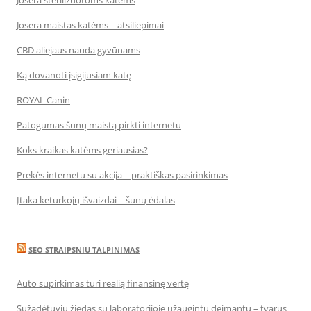
Josera sterilizuotoms katėms
Josera maistas katėms – atsiliepimai
CBD aliejaus nauda gyvūnams
Ką dovanoti įsigijusiam katę
ROYAL Canin
Patogumas šunų maistą pirkti internetu
Koks kraikas katėms geriausias?
Prekės internetu su akcija – praktiškas pasirinkimas
Įtaka keturkojų išvaizdai – šunų ėdalas
SEO STRAIPSNIU TALPINIMAS
Auto supirkimas turi realią finansinę vertę
Sužadėtuvių žiedas su laboratorijoje užaugintu deimantu – tvarus