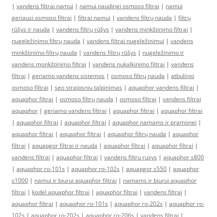
|
vandens filtrai namui
|
namui naudingi osmoso filtrai
|
namui
geriausi osmoso filtrai
|
filtrai namui
|
vandens filtrų nauda
|
filtrų
rūšys ir nauda
|
vandens filtrų rūšys
|
vandens minkštinimo filtrai
|
nugeležinimo filtrų nauda
|
vandens filtrai nugeležinimui
|
vandens
minkštinimo filtrų nauda
|
vandens filtrų rūšys
|
nugeležinimo ir
vandens monkštinimo filtrai
|
vandens nukalkinimo filtrai
|
vandens
filtrai
|
geriamo vandens sistemos
|
osmoso filtrų nauda
|
atbulinio
osmoso filtrai
|
seo straipsniu talpinimas
|
aquaphor vandens filtrai
|
aquaphor filtrai
|
osmoso filtrų nauda
|
osmoso filtrai
|
vandens filtrai
aquaphor
|
geriamo vandens filtrai
|
aquaphor filtrai
|
aquaphor filtrai
|
aquaphor filtrai
|
aquaphor filtrai
|
aquaphor namams ir pramonei
|
aquaphor filtrai
|
aquaphor filtrai
|
aquaphor filtrų nauda
|
aquaphor
filtrai
|
aquapgor filtrai ir nauda
|
aquaphor filtrai
|
aquaphor filtrai
|
vandens filtrai
|
aquaphor filtrai
|
vandens filtru rusys
|
aquaphor s800
|
aquaphor ro-101s
|
aquaphor ro-102s
|
aquapgor s550
|
aquaphor
s1000
|
namui ir biurui aquaphor filtrai
|
namams ir biurui aquaphor
filtrai
|
kodel aquaphor filtrai
|
aquaphor filtrai
|
vandens filtrai
|
aquaphor filtrai
|
aquaphor ro-101s
|
aquaphor ro-202s
|
aquaphor ro-
102s
|
aquaphor ro-202s
|
aquaphor ro-206s
|
vandens filtrai
|