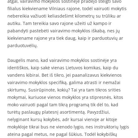
atgal, vairavimo mokyklos sostinėje pradėjo steigti savo
filialus kiekviename Vilniaus rajone, todėl vairuoti mokytis
nebereikia važiuoti keliasdešimt kilometrų su trūliku ar
autiku. Tam tereikia savo rajone užeiti už kampo ir
pabandyti pastebėti vairavimo mokyklos iškabą, nes jų
kiekviename rajone yra tiek daug, kaip ir parduotuvių ar
parduotuvėlių.
Daugelis mano, kad vairavimo mokyklos sostinėje yra
identiškos, kaip sakė vienas Lietuvos komikas, kaip du
vandens kibirai. Bet iš tikro, jei paanalizavus kiekvienos
vairavimo mokyklos specifiką, galima atrasti ir nemažai
skirtumų. Susirūpinote, kokių? Tai yra tam tikros srities
mokymai, kuriuose vienos mokyklos yra stipresnės, kitos
moko vairuoti pagal tam tikrą programą tik dėl to, kad
turėtų paslaugų platesnį asortimentą. Pavyzdžiui,
nelyginant kursų kokybės, adr kursai vienoje ar kitoje
mokykloje tikrai bus ne vienodo lygio, nes instruktorių lygis
ateina pagal metus, ne pagal šūkius. Todėl kokybiškų