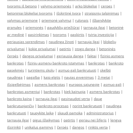
tvoroms iš betono
|
valymo priemonės
|
arko blokeliai
|
cerpes
|
betoniniai blokeliai tvoroms
|
išskirtinė tvora
|
straipsnių talpinimas
|
valymas priemone
|
priemonė valymui
|
rulonais
|
išbandykite
granules
|
priemonės
|
gaudyklių priežiūrai
|
tarnauja ilgai
|
betoninė
ar medinė
|
pasirinkimas
|
tvoroms
|
paskirtis
|
tvirta investicija
|
geriausias sprendimas
|
naudinga žinoti
|
tarnauja ilgai
|
blokelių
privalumai
|
kokie privalumai
|
patirtis
|
stogo danga
|
betoninės
čerpės
|
dangos privalumai
|
geriausia danga
|
faktai
|
fizinio asmens
bankrotas
|
fizinių asmenų bankroto įstatymas
|
bankrotas
|
bankroto
pasekmės
|
turintiems skolų
|
asmuo gali bankrutuoti
|
skelbti
naudinga
|
pagalba
|
kaip elgtis
|
naujas gyvenimas
|
3 metai
|
išsigelbėjimas
|
asmens bankrotas
|
europos sąjungoje
|
asmuo gali
|
bankrotas asmeniui
|
bankrotas
|
kiek kainuoja
|
asmens bankrotas
|
bankroto kaina
|
tarnauja ilgai
|
pasinaudoti verta
|
daug
bankrutuojančių
|
bankroto procesas
|
norint bankrutuoti
|
naudinga
bankrutuoti
|
taupykite laiką
|
skaudi pamoka
|
administratorius
|
tarnauja ilgai
|
pigus išlaikymas
|
patirtis
|
geriau nei šiferis
|
lengva
išsirinkti
|
unikalus gaminys
|
čerpės
|
dangos
|
rinktis verta
|