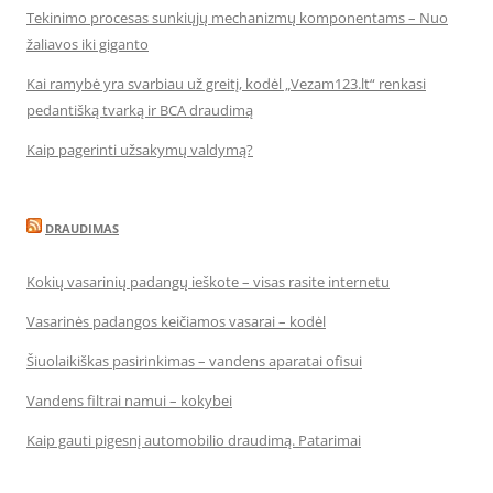
Tekinimo procesas sunkiųjų mechanizmų komponentams – Nuo
žaliavos iki giganto
Kai ramybė yra svarbiau už greitį, kodėl „Vezam123.lt“ renkasi
pedantišką tvarką ir BCA draudimą
Kaip pagerinti užsakymų valdymą?
DRAUDIMAS
Kokių vasarinių padangų ieškote – visas rasite internetu
Vasarinės padangos keičiamos vasarai – kodėl
Šiuolaikiškas pasirinkimas – vandens aparatai ofisui
Vandens filtrai namui – kokybei
Kaip gauti pigesnį automobilio draudimą. Patarimai