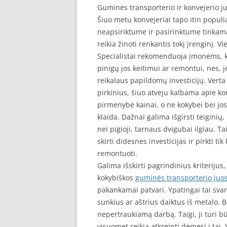
Guminės transporterio ir konvejerio j
Šiuo metu konvejeriai tapo itin populi
neapsiriktume ir pasirinktume tinkamą
reikia žinoti renkantis tokį įrenginį. 
Specialistai rekomenduoja įmonėms, ku
pinigų jos keitimui ar remontui, nes, j
reikalaus papildomų investicijų. Vert
pirkinius, šiuo atveju kalbama apie ko
pirmenybė kainai, o ne kokybei bei 
klaida. Dažnai galima išgirsti teiginių
nei pigioji, tarnaus dvigubai ilgiau. T
skirti didesnes investicijas ir pirkti ti
remontuoti.
Galima išskirti pagrindinius kriterijus
kokybiškos
guminės transporterio juo
pakankamai patvari. Ypatingai tai svar
sunkius ar aštrius daiktus iš metalo. Be
nepertraukiamą darbą. Taigi, ji turi būt
visuomet reikia atkreipti dėmesį į tai.