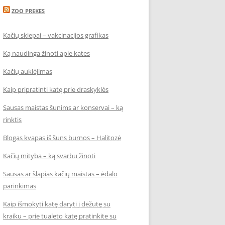
ZOO PREKES
Kačių skiepai – vakcinacijos grafikas
Ką naudinga žinoti apie kates
Kačių auklėjimas
Kaip pripratinti katę prie draskyklės
Sausas maistas šunims ar konservai – ką
rinktis
Blogas kvapas iš šuns burnos – Halitozė
Kačių mityba – ką svarbu žinoti
Sausas ar šlapias kačių maistas – ėdalo
parinkimas
Kaip išmokyti katę daryti į dėžutę su
kraiku – prie tualeto katę pratinkite su