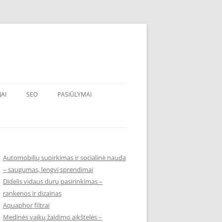
JAI
SEO
PASIŪLYMAI
Automobilių supirkimas ir socialinė nauda
– saugumas, lengvi sprendimai
Didelis vidaus durų pasirinkimas –
rankenos ir dizainas
Aquaphor filtrai
Medinės vaikų žaidimo aikštelės –