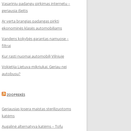
Vasarinių padangų pirkimas internetu –
geriausia išeitis
Ar verta brangias padangas pirkti
ekonominės klasės automobiliams
Vandens kokybės garantas namuose –
filtrai
Kur rasti nuomai automobilį Vilniuje
Vokietija Lietuva mikriukai. Geriau nei
autobusu?
ZOOPREKĖS
Geriausias Josera maistas sterilizuotoms
katėms
Augalinė alternatyva katėms – Tofu