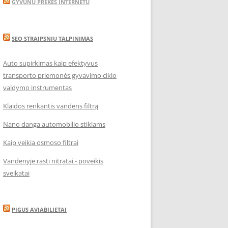
GYVUNU PREKES INTERNETU
SEO STRAIPSNIU TALPINIMAS
Auto supirkimas kaip efektyvus
transporto priemonės gyvavimo ciklo
valdymo instrumentas
Klaidos renkantis vandens filtrą
Nano danga automobilio stiklams
Kaip veikia osmoso filtrai
Vandenyje rasti nitratai - poveikis
sveikatai
PIGUS AVIABILIETAI