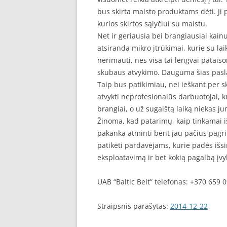
bus skirta maisto produktams dėti. Ji 
kurios skirtos sąlyčiui su maistu.
Net ir geriausia bei brangiausiai kain
atsiranda mikro įtrūkimai, kurie su laik
nerimauti, nes visa tai lengvai pataisom
skubaus atvykimo. Dauguma šias paslaug
Taip bus patikimiau, nei ieškant per s
atvykti neprofesionalūs darbuotojai, kur
brangiai, o už sugaištą laiką niekas
Žinoma, kad patarimų, kaip tinkamai iš
pakanka atminti bent jau pačius pagrin
patikėti pardavėjams, kurie padės išsir
eksploatavimą ir bet kokią pagalbą įv
UAB “Baltic Belt” telefonas: +370 659 
Straipsnis parašytas:
2014-12-22