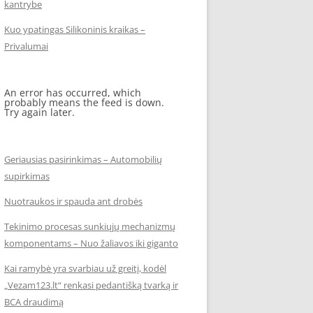
kantrybe
Kuo ypatingas Silikoninis kraikas –
Privalumai
An error has occurred, which
probably means the feed is down.
Try again later.
Geriausias pasirinkimas – Automobilių
supirkimas
Nuotraukos ir spauda ant drobės
Tekinimo procesas sunkiųjų mechanizmų
komponentams – Nuo žaliavos iki giganto
Kai ramybė yra svarbiau už greitį, kodėl
„Vezam123.lt“ renkasi pedantišką tvarką ir
BCA draudimą