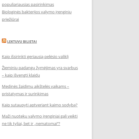
populiariausias pasirinkimas
Biologinės bakterijos valymo įrenginių
priežiūrai
LEKTUVU BILIETAI
Kaip išsirinkti geriausią pelėsio valiklį
Žieminių padangų žymėjimas yra svarbus
– kaip išvengti klaidų
Medinės žaidimų aikštelės vaikams –
pristatymas ir surinkimas
Kaip sutaupyti aptveriant kaimo sodybą?
Maži nuotekų valymo įrenginiai gali veikti
ne tik tyliai, bet ir „nematomai‘‘?