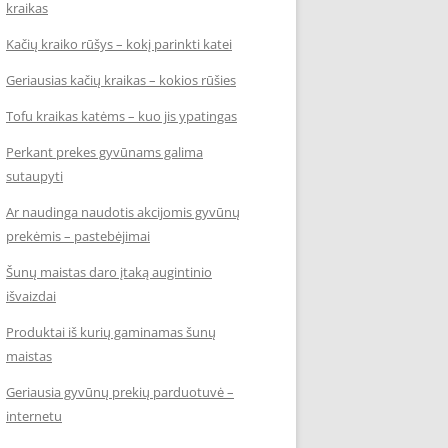
kraikas
Kačių kraiko rūšys – kokį parinkti katei
Geriausias kačių kraikas – kokios rūšies
Tofu kraikas katėms – kuo jis ypatingas
Perkant prekes gyvūnams galima
sutaupyti
Ar naudinga naudotis akcijomis gyvūnų
prekėmis – pastebėjimai
Šunų maistas daro įtaką augintinio
išvaizdai
Produktai iš kurių gaminamas šunų
maistas
Geriausia gyvūnų prekių parduotuvė –
internetu