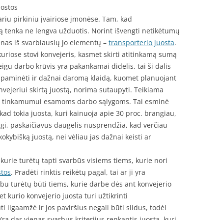
uostos
ariu pirkiniu įvairiose įmonėse. Tam, kad
 tenka ne lengva užduotis. Norint išvengti netikėtumų
Vienas iš svarbiausių jo elementų –
transporterio juosta
.
riose stovi konvejeris, kasmet skirti atitinkamą sumą
eigu darbo krūvis yra pakankamai didelis, tai ši dalis
a paminėti ir dažnai daromą klaidą, kuomet planuojant
nvejeriui skirtą juostą, norima sutaupyti. Teikiama
jos tinkamumui esamoms darbo sąlygoms. Tai esminė
, kad tokia juosta, kuri kainuoja apie 30 proc. brangiau,
aigi, paskaičiavus daugelis nusprendžia, kad verčiau
k kokybišką juostą, nei vėliau jas dažnai keisti ar
, kurie turėtų tapti svarbūs visiems tiems, kurie nori
stos
. Pradėti rinktis reikėtų pagal, tai ar ji yra
bu turėtų būti tiems, kurie darbe dės ant konvejerio
t kurio konvejerio juosta turi užtikrinti
i ilgaamžė ir jos paviršius negali būti slidus, todėl
 Yra dar vienas svarbus kriterijus renkantis juostą, kuri