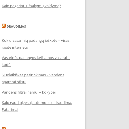
Kaip pagerinti užsakymų valdymą?
DRAUDIMAS
Kokių vasarinių padangų ieškote – visas
rasite internetu
Vasarinės padangos keičiamos vasarai –
kodėl
Šiuolaikiškas pasirinkimas – vandens
aparatai ofisui
Vandens filtrai namui – kokybei
Kaip gauti pigesnį automobilio draudimą.
Patarimai