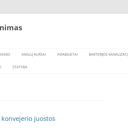
inimas
KASKO
ANGLŲ KURSAI
AVIABILIETAI
BAKTERIJOS KANALIZACI
I
STATYBA
 konvejerio juostos