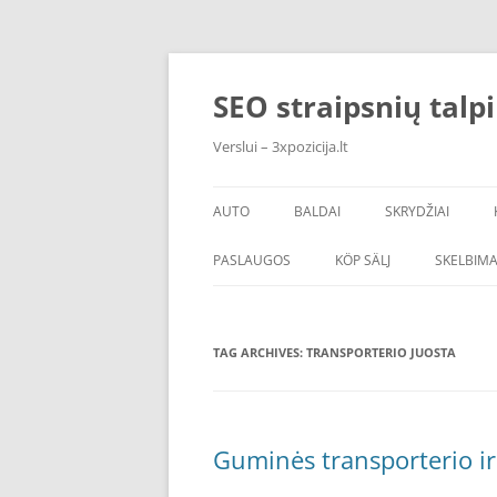
Skip
to
content
SEO straipsnių talp
Verslui – 3xpozicija.lt
AUTO
BALDAI
SKRYDŽIAI
PASLAUGOS
KÖP SÄLJ
SKELBIMA
TAG ARCHIVES:
TRANSPORTERIO JUOSTA
Guminės transporterio ir