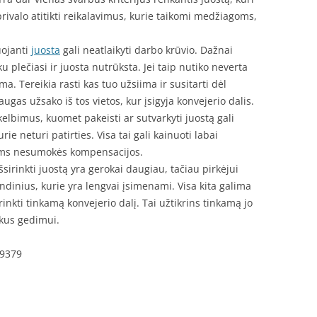
privalo atitikti reikalavimus, kurie taikomi medžiagoms,
uojanti
juosta
gali neatlaikyti darbo krūvio. Dažnai
u plečiasi ir juosta nutrūksta. Jei taip nutiko neverta
a. Tereikia rasti kas tuo užsiima ir susitarti dėl
as užsako iš tos vietos, kur įsigyja konvejerio dalis.
kelbimus, kuomet pakeisti ar sutvarkyti juostą gali
ie neturi patirties. Visa tai gali kainuoti labai
 jums nesumokės kompensacijos.
sirinkti juostą yra gerokai daugiau, tačiau pirkėjui
dinius, kurie yra lengvai įsimenami. Visa kita galima
inkti tinkamą konvejerio dalį. Tai užtikrins tinkamą jo
ykus gedimui.
09379