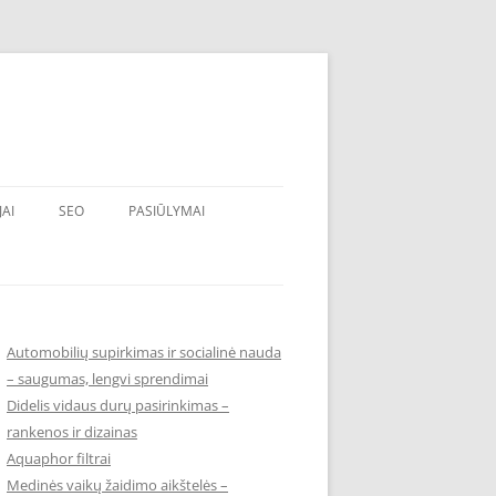
JAI
SEO
PASIŪLYMAI
Automobilių supirkimas ir socialinė nauda
– saugumas, lengvi sprendimai
Didelis vidaus durų pasirinkimas –
rankenos ir dizainas
Aquaphor filtrai
Medinės vaikų žaidimo aikštelės –