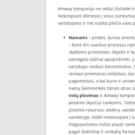
Amway kompanija ne veltui išsilaikė i
Nekreipiant dėmesio į visus sunkumus 
vartotojams ir net nuolat plečia savo
Namams
– prekės, kurios orient
– kone itin svarbus procesas nam
skalbimo priemones. Skystis ir k
nemėgsta dažnai apsipirkinėti. J
vartotojai renkasi koncentratus.
renkasi priemones milteliais, ka
pagamintais, o kai kurie ir unive
namų šeimininkės tikrais atras
Indų plovimas
ir Amway kompanij
plovimo skysčiui rankomis. Tabl
plovimo resursus: elektrą, vand
vandenyje, todėl investuojant į t
mėgstančioms indus plauti rank
pagal išskirtinę ir unikalią form