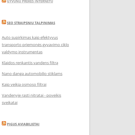
GYVUNU PREKES INTERNETU
SEO STRAIPSNIU TALPINIMAS
Auto supirkimas kaip efektyvus
transporto priemonės gyvavimo ciklo
valdymo instrumentas
Klaidos renkantis vandens filtrą
Nano danga automobilio stiklams
Kaip veikia osmoso filtrai
Vandenyje rasti nitratai - poveikis
sveikatai
PIGUS AVIABILIETAI