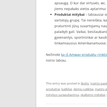
apsaugą. O kur dar virtuvės, wc, v
jiems nepakaks vietos aptarimui k
Produktai mitybai
– labiausiai o
vartotojų grupę. Tai nereiškia, ka
praturtinti Jūsų suvartojamų na
palaikyti gali. Vaikai, besilauk
gyvenantys, sportininkai ar kasd
tinkamiausius Amerikanamuose.
Nežinote
ką iš Amway produktų rinkti
norisi labiau.
This entry was posted in
Buitis
,
Įvairūs pas
produktai
,
balikliai
,
demiu valikliai
,
maisto p
mitybos sureguliavimui
,
skalbimo milteliai
,