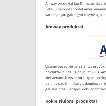
Amway produktai jau 51 metus skverbiasi
lieka jų namuose. Todėl Amerikanamuo
vartotojai jau gali įsigyti kokybiškų i
Amway produktai
Visame pasaulyje garsėjantys produktai 
produktai jau džiugina ir lietuvius. 
kiekvienam, kuris ieško kokybės, efek
dalintis padėtimi, kai vis daugiau vart
gausios prekių grupės kiekvienam vart
Kokie siūlomi produktai