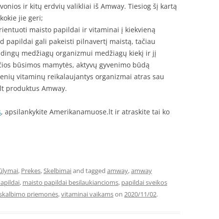
onios ir kitų erdvių valikliai iš Amway. Tiesiog šį kartą
okie jie geri;
rientuoti maisto papildai ir vitaminai į kiekvieną
d papildai gali pakeisti pilnavertį maistą, tačiau
udingų medžiagų organizmui medžiagų kiekį ir jį
iančios būsimos mamytės, aktyvų gyvenimo būdą
ienių vitaminų reikalaujantys organizmai atras sau
lt produktus Amway.
s
, apsilankykite Amerikanamuose.lt ir atraskite tai ko
iūlymai
,
Prekes
,
Skelbimai
and tagged
amway
,
amway
apildai
,
maisto papildai besilaukiancioms
,
papildai sveikos
skalbimo priemonės
,
vitaminai vaikams
on
2020/11/02
.