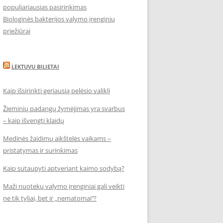
populiariausias pasirinkimas
Biologinės bakterijos valymo įrenginių
priežiūrai
LEKTUVU BILIETAI
Kaip išsirinkti geriausią pelėsio valiklį
Žieminių padangų žymėjimas yra svarbus
– kaip išvengti klaidų
Medinės žaidimų aikštelės vaikams –
pristatymas ir surinkimas
Kaip sutaupyti aptveriant kaimo sodybą?
Maži nuotekų valymo įrenginiai gali veikti
ne tik tyliai, bet ir „nematomai‘‘?