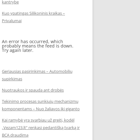
kantrybe
Kuo ypatingas Silikoninis kraikas –
Privalumai
An error has occurred, which
probably means the feed is down.
Try again later.
Geriausias pasirinkimas – Automobilių
supirkimas
Nuotraukos ir spauda ant drobės
Tekinimo procesas sunkiųjų mechanizmų
komponentams – Nuo žaliavos iki giganto
Kai ramybė yra svarbiau už greitį, kodėl
„Vezam123.lt“ renkasi pedantišką tvarką ir
BCA draudimą