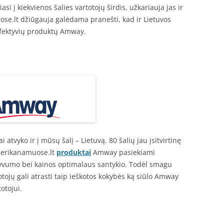
 į kiekvienos šalies vartotojų širdis, užkariauja jas ir
se.lt džiūgauja galėdama pranešti, kad ir Lietuvos
r efektyvių produktų Amway.
atvyko ir į mūsų šalį – Lietuvą. 80 šalių jau įsitvirtinę
Amerikanamuose.lt
produktai
Amway pasiekiami
tyvumo bei kainos optimalaus santykio. Todėl smagu
otojų gali atrasti taip ieškotos kokybės ką siūlo Amway
otojui.