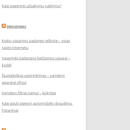
Kaip pagerinti užsakymų valdymą?
DRAUDIMAS
Kokių vasarinių padangų ieškote – visas
rasite internetu
Vasarinės padangos keičiamos vasarai –
kodėl
Šiuolaikiškas pasirinkimas – vandens
aparatai ofisui
Vandens filtrai namui – kokybei
Kaip gauti pigesnį automobilio draudimą.
Patarimai