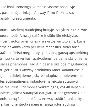
r liko konkurencinga 51 metus visame pasaulyje.
pasaulinėje rinkoje, Amway išliko ištikima savo
 pasiūlymų asortimentą.
uotos į kasdienį naudojimą buityje. Sakykim,
skalbimas
uose, todėl Amway sukūrė ir siūlo itin efektyvias
oncentruotos priemonės yra skirtos vartotojams, kurie
iems pakanka karto per kelis mėnesius, todėl tokie
 Mažiau išleisti mėgstantys per vieną gausų apsipirkimą
rts nuo karto renkasi spalvotiems, baltiems skalbiniams
rsalias priemones. Tad itin dažnai skalbtis mėgstančios
 sau geriausius Amway produktus Amerikanamuose.lt.
a itin didelį dėmesį skyrė indaplovių tabletėms bei
etės automatinėms indaplovėms leidžia sutaupyti
ens resursus. Priemonės veiksmingos, vos 40 laipsnių
abletes galima sutaupyti daugiau. Ir dar geresnė žinia
omis namų šeimininkėms. Amway sukūrė rankų skysti
ulę, kuri orientuota į nagų ir rangų odos audinių