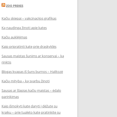
ZOO PREKES
Kačių skiepai – vakcinacijos grafikas
Ką naudinga žinoti apie kates
Kačių auklėjimas
Kaip pripratinti katę prie draskyklės
Sausas maistas šunims ar konservai – ką
rinktis
Blogas kvapas iš šuns burnos – Halitozė
Kačių mityba – ką svarbu žinoti
Sausas ar šlapias kačių maistas – ėdalo
parinkimas
Kaip išmokyti katę daryti į dėžutę su
kraiku – prie tualeto katę pratinkite su