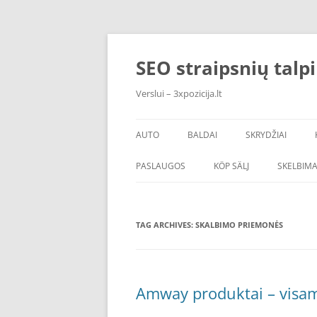
Skip
to
content
SEO straipsnių talp
Verslui – 3xpozicija.lt
AUTO
BALDAI
SKRYDŽIAI
PASLAUGOS
KÖP SÄLJ
SKELBIMA
TAG ARCHIVES:
SKALBIMO PRIEMONĖS
Amway produktai – visam