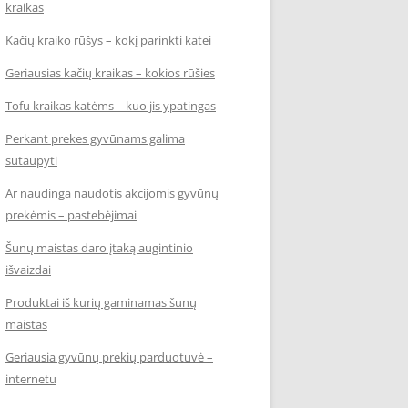
kraikas
Kačių kraiko rūšys – kokį parinkti katei
Geriausias kačių kraikas – kokios rūšies
Tofu kraikas katėms – kuo jis ypatingas
Perkant prekes gyvūnams galima
sutaupyti
Ar naudinga naudotis akcijomis gyvūnų
prekėmis – pastebėjimai
Šunų maistas daro įtaką augintinio
išvaizdai
Produktai iš kurių gaminamas šunų
maistas
Geriausia gyvūnų prekių parduotuvė –
internetu