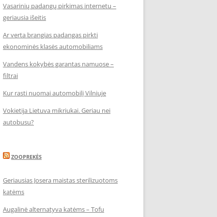
Vasarinių padangų pirkimas internetu –
geriausia išeitis
Ar verta brangias padangas pirkti
ekonominės klasės automobiliams
Vandens kokybės garantas namuose –
filtrai
Kur rasti nuomai automobilį Vilniuje
Vokietija Lietuva mikriukai. Geriau nei
autobusu?
ZOOPREKĖS
Geriausias Josera maistas sterilizuotoms
katėms
Augalinė alternatyva katėms – Tofu