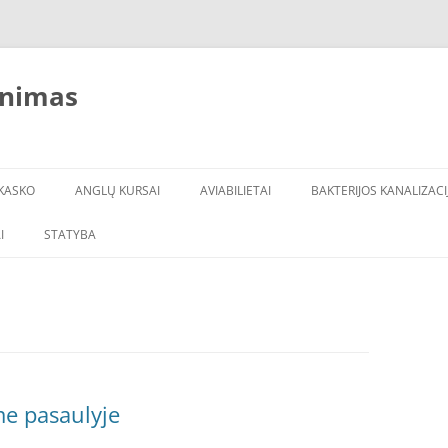
inimas
KASKO
ANGLŲ KURSAI
AVIABILIETAI
BAKTERIJOS KANALIZACI
I
STATYBA
e pasaulyje