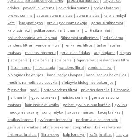
geriausia parduotuve gyvunams
|
prekiu parduotuve
|
kokybiskas
edalas
|
pavadeliai katems
|
pavadeliai sunims
|
prekes katems
|
prekes sunims
|
sausas sunu maistas
|
sunu maistas
|
kaip ismokyti
kate
|
kuo ypatingas
|
prekiu gyvunams akcija
|
geriausi siltnamiai
|
kaip issirinkti
|
polikarbonatiniai šiltnamiai
|
tvirti siltnamiai
|
polikarbonatiniai atsiliepimai
|
šiltnamiai atsiliepimai
|
led reklama
|
vandens filtrai
|
vandens filtrai
|
renkamės filtrus
|
tinkamiausias
maistas
|
maistas internetu
|
geriausias ėdalas
|
augintojams
|
blogas
|
straipsniai
|
straipsniai
|
straipsniai
|
fejerverkai
|
ieskantiems filtru
|
filtrai namui
|
filtru nauda
|
vandens filtrai
|
vandens filtrai
|
biologinės bakterijos
|
kanalizacijos kvapas
|
kanalizacijos bakterijos
|
medinis namelis su ciuozykla
|
efektyvio biologinės bakterijos
|
fejerverkai
|
sodui
|
brita vandens filtrai
|
privatus darzelis
|
šiltnamiai
|
siltnamiai
|
gyvunu prekes
|
maistas sunims
|
geriausias sunu
maistas
|
kaip issirinkti kraika
|
gelbsti gyvūnus nuo karščio
|
gyvūnų
maudynės vasarą
|
šunų mityba
|
sausas maistas
|
kačių kraikas
|
kraikas katėms
|
gyvūnams internetu
|
perkamiausios internetu
|
geriausias kraikas
|
akcija prekems
|
zooprekės
|
kraikas katems
|
tinkamas kraikas
|
filtru rusys
|
kaip ismokyti
|
kačių kraikas
|
kas yra