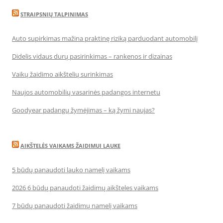
STRAIPSNIŲ TALPINIMAS
Auto supirkimas mažina praktinę riziką parduodant automobilį
Didelis vidaus durų pasirinkimas – rankenos ir dizainas
Vaikų žaidimo aikštelių surinkimas
Naujos automobilių vasarinės padangos internetu
Goodyear padangų žymėjimas – ką žymi naujas?
AIKŠTELĖS VAIKAMS ŽAIDIMUI LAUKE
5 būdų panaudoti lauko namelį vaikams
2026 6 būdų panaudoti žaidimų aikšteles vaikams
7 būdų panaudoti žaidimų namelį vaikams