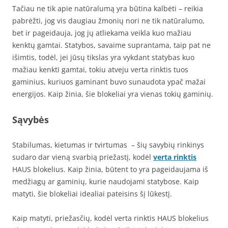
Tačiau ne tik apie natūralumą yra būtina kalbėti – reikia
pabrėžti, jog vis daugiau žmonių nori ne tik natūralumo,
bet ir pageidauja, jog jų atliekama veikla kuo mažiau
kenktų gamtai. Statybos, savaime suprantama, taip pat ne
išimtis, todėl, jei jūsų tikslas yra vykdant statybas kuo
mažiau kenkti gamtai, tokiu atveju verta rinktis tuos
gaminius, kuriuos gaminant buvo sunaudota ypač mažai
energijos. Kaip žinia, šie blokeliai yra vienas tokių gaminių.
Sąvybės
Stabilumas, kietumas ir tvirtumas – šių savybių rinkinys
sudaro dar vieną svarbią priežastį, kodėl
verta rinktis
HAUS blokelius. Kaip žinia, būtent to yra pageidaujama iš
medžiagų ar gaminių, kurie naudojami statybose. Kaip
matyti, šie blokeliai idealiai pateisins šį lūkestį.
Kaip matyti, priežasčių, kodėl verta rinktis HAUS blokelius