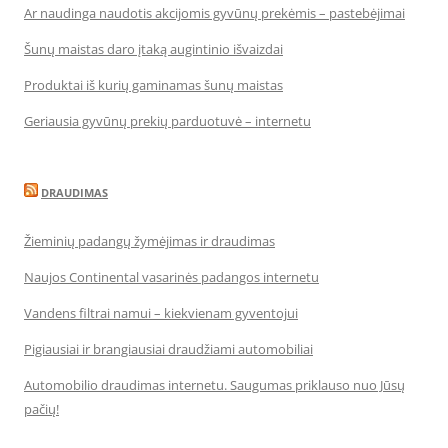
Ar naudinga naudotis akcijomis gyvūnų prekėmis – pastebėjimai
Šunų maistas daro įtaką augintinio išvaizdai
Produktai iš kurių gaminamas šunų maistas
Geriausia gyvūnų prekių parduotuvė – internetu
DRAUDIMAS
Žieminių padangų žymėjimas ir draudimas
Naujos Continental vasarinės padangos internetu
Vandens filtrai namui – kiekvienam gyventojui
Pigiausiai ir brangiausiai draudžiami automobiliai
Automobilio draudimas internetu. Saugumas priklauso nuo Jūsų
pačių!