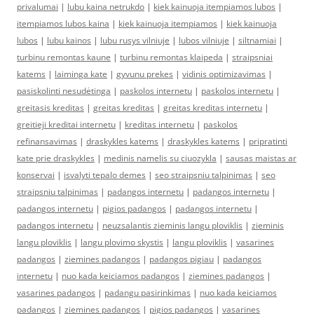
privalumai
|
lubu kaina netrukdo
|
kiek kainuoja itempiamos lubos
|
itempiamos lubos kaina
|
kiek kainuoja itempiamos
|
kiek kainuoja
lubos
|
lubu kainos
|
lubu rusys vilniuje
|
lubos vilniuje
|
siltnamiai
|
turbinu remontas kaune
|
turbinu remontas klaipeda
|
straipsniai
katems
|
laiminga kate
|
gyvunu prekes
|
vidinis optimizavimas
|
pasiskolinti nesudėtinga
|
paskolos internetu
|
paskolos internetu
|
greitasis kreditas
|
greitas kreditas
|
greitas kreditas internetu
|
greitieji kreditai internetu
|
kreditas internetu
|
paskolos
refinansavimas
|
draskykles katems
|
draskykles katems
|
pripratinti
kate prie draskykles
|
medinis namelis su ciuozykla
|
sausas maistas ar
konservai
|
isvalyti tepalo demes
|
seo straipsniu talpinimas
|
seo
straipsniu talpinimas
|
padangos internetu
|
padangos internetu
|
padangos internetu
|
pigios padangos
|
padangos internetu
|
padangos internetu
|
neuzsalantis zieminis langu ploviklis
|
zieminis
langu ploviklis
|
langu plovimo skystis
|
langu ploviklis
|
vasarines
padangos
|
ziemines padangos
|
padangos pigiau
|
padangos
internetu
|
nuo kada keiciamos padangos
|
ziemines padangos
|
vasarines padangos
|
padangu pasirinkimas
|
nuo kada keiciamos
padangos
|
ziemines padangos
|
pigios padangos
|
vasarines