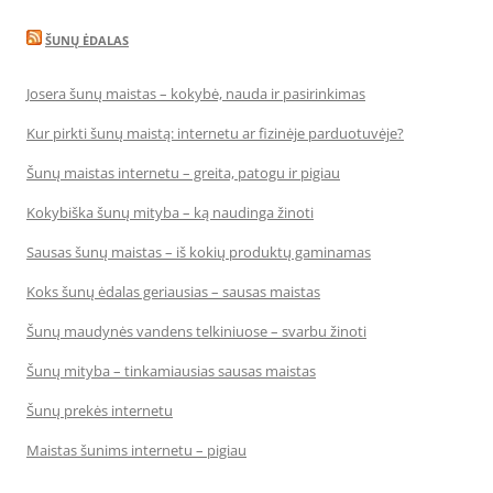
ŠUNŲ ĖDALAS
Josera šunų maistas – kokybė, nauda ir pasirinkimas
Kur pirkti šunų maistą: internetu ar fizinėje parduotuvėje?
Šunų maistas internetu – greita, patogu ir pigiau
Kokybiška šunų mityba – ką naudinga žinoti
Sausas šunų maistas – iš kokių produktų gaminamas
Koks šunų ėdalas geriausias – sausas maistas
Šunų maudynės vandens telkiniuose – svarbu žinoti
Šunų mityba – tinkamiausias sausas maistas
Šunų prekės internetu
Maistas šunims internetu – pigiau