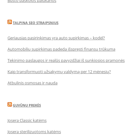
Būsto paskolos palūkanos
TALPINA SEO STRAIPSNIUS
Geriausias pasirinkimas yra auto supirkimas – kodėl?
Automobilių supirkimas padeda išspręsti finansų trūkumą
Tekinimo paslaugos ir realūs pavyzdžiai iš sunkiosios pramonės
Kaip transformuoti užsakymų valdymą per 12 mėnesių?
Atbulinis osmosas ir nauda
GUVŪNŲ PREKĖS
Josera Classic katėms
Josera sterilizuotoms katėms