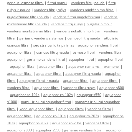
geriausi osmoso filtrai
|
filtrai namui
|
vandens filtrų nauda
|
filtrų
rūšys ir nauda
|
vandens filtrų rūšys
|
vandens minkštinimo filtrai
|
nugeležinimo filtrų nauda
|
vandens filtrai nugeležinimui
|
vandens
minkštinimo filtrų nauda
|
vandens filtrų rūšys
|
nugeležinimo ir
vandens monkštinimo filtrai
|
vandens nukalkinimo filtrai
|
vandens
filtrai
|
geriamo vandens sistemos
|
osmoso filtrų nauda
|
atbulinio
osmoso filtrai
|
seo straipsniu talpinimas
|
aquaphor vandens filtrai
|
aquaphor filtrai
|
osmoso filtrų nauda
|
osmoso filtrai
|
vandens filtrai
aquaphor
|
geriamo vandens filtrai
|
aquaphor filtrai
|
aquaphor filtrai
|
aquaphor filtrai
|
aquaphor filtrai
|
aquaphor namams ir pramonei
|
aquaphor filtrai
|
aquaphor filtrai
|
aquaphor filtrų nauda
|
aquaphor
filtrai
|
aquapgor filtrai ir nauda
|
aquaphor filtrai
|
aquaphor filtrai
|
vandens filtrai
|
aquaphor filtrai
|
vandens filtru rusys
|
aquaphor s800
|
aquaphor ro-101s
|
aquaphor ro-102s
|
aquapgor s550
|
aquaphor
s1000
|
namui ir biurui aquaphor filtrai
|
namams ir biurui aquaphor
filtrai
|
kodel aquaphor filtrai
|
aquaphor filtrai
|
vandens filtrai
|
aquaphor filtrai
|
aquaphor ro-101s
|
aquaphor ro-202s
|
aquaphor ro-
102s
|
aquaphor ro-202s
|
aquaphor ro-206s
|
vandens filtrai
|
aquaphor s800
|
aquaphor s550
|
geriamo vandens filtrai
|
aquaphor