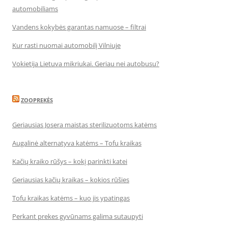
automobiliams
Vandens kokybės garantas namuose – filtrai
Kur rasti nuomai automobilį Vilniuje
Vokietija Lietuva mikriukai. Geriau nei autobusu?
ZOOPREKĖS
Geriausias Josera maistas sterilizuotoms katėms
Augalinė alternatyva katėms – Tofu kraikas
Kačių kraiko rūšys – kokį parinkti katei
Geriausias kačių kraikas – kokios rūšies
Tofu kraikas katėms – kuo jis ypatingas
Perkant prekes gyvūnams galima sutaupyti