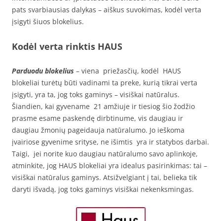
pats svarbiausias dalykas – aiškus suvokimas, kodėl verta
įsigyti šiuos blokelius.
Kodėl verta rinktis HAUS
Parduodu blokelius
– viena priežasčių, kodėl HAUS
blokeliai turėtų būti vadinami ta preke, kurią tikrai verta
įsigyti, yra ta, jog toks gaminys – visiškai natūralus.
Šiandien, kai gyvename 21 amžiuje ir tiesiog šio žodžio
prasme esame paskendę dirbtinume, vis daugiau ir
daugiau žmonių pageidauja natūralumo. Jo ieškoma
įvairiose gyvenime srityse, ne išimtis yra ir statybos darbai.
Taigi, jei norite kuo daugiau natūralumo savo aplinkoje,
atminkite, jog HAUS blokeliai yra idealus pasirinkimas: tai –
visiškai natūralus gaminys. Atsižvelgiant į tai, belieka tik
daryti išvadą, jog toks gaminys visiškai nekenksmingas.