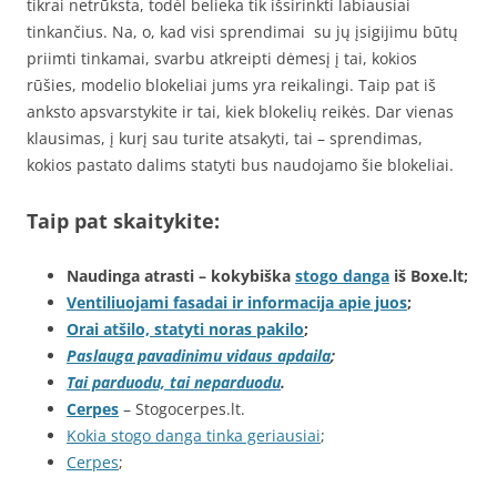
tikrai netrūksta, todėl belieka tik išsirinkti labiausiai
tinkančius. Na, o, kad visi sprendimai su jų įsigijimu būtų
priimti tinkamai, svarbu atkreipti dėmesį į tai, kokios
rūšies, modelio blokeliai jums yra reikalingi. Taip pat iš
anksto apsvarstykite ir tai, kiek blokelių reikės. Dar vienas
klausimas, į kurį sau turite atsakyti, tai – sprendimas,
kokios pastato dalims statyti bus naudojamo šie blokeliai.
Taip pat skaitykite:
Naudinga atrasti – kokybiška
stogo danga
iš Boxe.lt;
Ventiliuojami fasadai ir informacija apie juos
;
Orai atšilo, statyti noras pakilo
;
Paslauga pavadinimu vidaus apdaila
;
Tai parduodu, tai neparduodu
.
Cerpes
– Stogocerpes.lt.
Kokia stogo danga tinka geriausiai
;
Cerpes
;