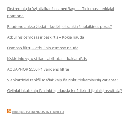
Ekstremalų krūvį atlaikančios medžiagos – Tiekimas sunkiajai
pramonei
Raudono aukso žiedai – kodėl jie traukia šiuolaikines poras?
Atbulinis osmosas ir paskirtis – Kokia nauda
Osmoso filtrų – atbulinio osmoso nauda
Išskirtinio vyrų stiliaus atributas – kaklaraištis
AQUAPHOR S550 P1 vandens filtrai
Vienkartiniai rankšluosčiai: kaip išsirinkti tinkamiausią variantą?
Geliniai lakai: kaip išsirinkti geriausią ir užtikrinti ilgalaikį rezultatą?
NAUJOS PADANGOS INTERNETU