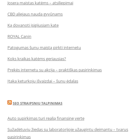
Josera maistas katėms – atsiliepimai
CBD aliejaus nauda gyvūnams
Ką dovanoti įsigijusiam katę
ROYAL Canin
Patogumas šunų maistą pirkti internetu
Koks kraikas katėms geriausias?
Prekės internetu su akcija – praktiškas pasirinkimas
Įtaka keturkojų išvaizdai – šunų ėdalas
SEO STRAIPSNIU TALPINIMAS
Auto supirkimas turi realią finansinę vertę
Sužadėtuvių žiedas su laboratorijoje užaugintu deimantu – tvarus
pasirinkimas