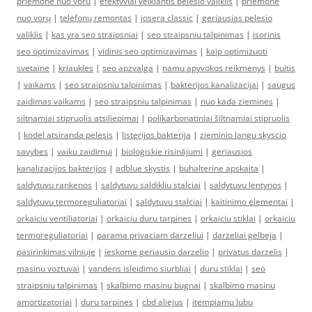
priemone nuo voru
|
efektyviai veikiantis pelėsio valiklis
|
priemonė
nuo vorų
|
telefonų remontas
|
josera classic
|
geriausias pelesio
valiklis
|
kas yra seo straipsniai
|
seo straipsniu talpinimas
|
isorinis
seo optimizavimas
|
vidinis seo optimizavimas
|
kaip optimizuoti
svetaine
|
kriaukles
|
seo apzvalga
|
namu apyvokos reikmenys
|
buitis
|
vaikams
|
seo straipsniu talpinimas
|
bakterijos kanalizacijai
|
saugus
zaidimas vaikams
|
seo straipsniu talpinimas
|
nuo kada ziemines
|
siltnamiai stipruolis atsiliepimai
|
polikarbonatiniai šiltnamiai stipruolis
|
kodel atsiranda pelesis
|
listerijos bakterija
|
zieminio langu skyscio
savybes
|
vaiku zaidimui
|
bioloģiskie risinājumi
|
geriausios
kanalizacijos bakterijos
|
adblue skystis
|
buhalterine apskaita
|
saldytuvu rankenos
|
saldytuvu saldikliu stalciai
|
saldytuvu lentynos
|
saldytuvu termoreguliatoriai
|
saldytuvu stalciai
|
kaitinimo elementai
|
orkaiciu ventiliatoriai
|
orkaiciu duru tarpines
|
orkaiciu stiklai
|
orkaiciu
termoreguliatoriai
|
parama privaciam darzeliui
|
darzeliai gelbeja
|
pasirinkimas vilniuje
|
ieskome geriausio darzelio
|
privatus darzelis
|
masinu voztuvai
|
vandens isleidimo siurbliai
|
duru stiklai
|
seo
straipsniu talpinimas
|
skalbimo masinu bugnai
|
skalbimo masinu
amortizatoriai
|
duru tarpines
|
cbd aliejus
|
itempiamu lubu