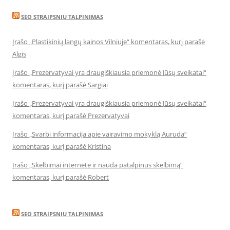
SEO STRAIPSNIU TALPINIMAS
Įrašo „Plastikinių langų kainos Vilniuje“ komentaras, kurį parašė
Algis
Įrašo „Prezervatyvai yra draugiškiausia priemonė Jūsų sveikatai“
komentaras, kurį parašė Sargiai
Įrašo „Prezervatyvai yra draugiškiausia priemonė Jūsų sveikatai“
komentaras, kurį parašė Prezervatyvai
Įrašo „Svarbi informacija apie vairavimo mokyklą Auruda“
komentaras, kurį parašė Kristina
Įrašo „Skelbimai internete ir nauda patalpinus skelbimą“
komentaras, kurį parašė Robert
SEO STRAIPSNIU TALPINIMAS