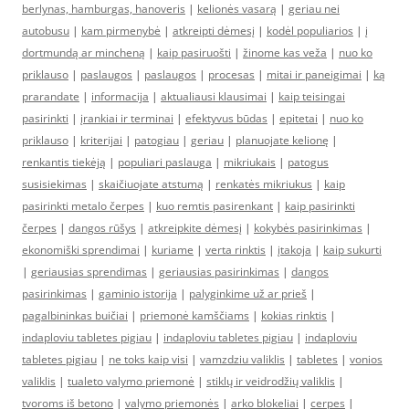
berlynas, hamburgas, hanoveris
|
kelionės vasarą
|
geriau nei
autobusu
|
kam pirmenybė
|
atkreipti dėmesį
|
kodėl populiarios
|
į
dortmundą ar mincheną
|
kaip pasiruošti
|
žinome kas veža
|
nuo ko
priklauso
|
paslaugos
|
paslaugos
|
procesas
|
mitai ir paneigimai
|
ką
prarandate
|
informacija
|
aktualiausi klausimai
|
kaip teisingai
pasirinkti
|
įrankiai ir terminai
|
efektyvus būdas
|
epitetai
|
nuo ko
priklauso
|
kriterijai
|
patogiau
|
geriau
|
planuojate kelionę
|
renkantis tiekėją
|
populiari paslauga
|
mikriukais
|
patogus
susisiekimas
|
skaičiuojate atstumą
|
renkatės mikriukus
|
kaip
pasirinkti metalo čerpes
|
kuo remtis pasirenkant
|
kaip pasirinkti
čerpes
|
dangos rūšys
|
atkreipkite dėmesį
|
kokybės pasirinkimas
|
ekonomiški sprendimai
|
kuriame
|
verta rinktis
|
įtakoja
|
kaip sukurti
|
geriausias sprendimas
|
geriausias pasirinkimas
|
dangos
pasirinkimas
|
gaminio istorija
|
palyginkime už ar prieš
|
pagalbininkas buičiai
|
priemonė kamščiams
|
kokias rinktis
|
indaploviu tabletes pigiau
|
indaploviu tabletes pigiau
|
indaploviu
tabletes pigiau
|
ne toks kaip visi
|
vamzdziu valiklis
|
tabletes
|
vonios
valiklis
|
tualeto valymo priemonė
|
stiklų ir veidrodžių valiklis
|
tvoroms iš betono
|
valymo priemonės
|
arko blokeliai
|
cerpes
|