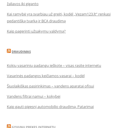
žaliavos iki giganto
Kai ramybė yra svarbiau už greitį, kodėl „Vezam123.lt“ renkasi
pedantišką tvarką ir BCA draudimą
Kaip pagerinti užsakymų valdymą?
DRAUDIMAS
Kokių vasarinių padangų ieškote – visas rasite internetu
Vasarinės padangos keičiamos vasarai – kodėl
Šiuolaikiškas pasirinkimas – vandens aparatai ofisui
Vandens filtrai namui – kokybei
Kaip gauti pigesnį automobilio draudimą. Patarimai
GYVUNU PREKES INTERNETU