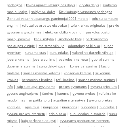
padangos
|
kavos aparatu atsargines dalys
|
viryklių dalys
|
skalbimo
masinu dalys
|
saldytuvu dalys
|
Kiek kainuoja vasarines padangos
|
Geriausi vasariniu padangu gamintojai 2021 metais
|
tofu su bambuko
anglimi
|
tofu zalios arbatos ekstraktu
|
tofu kraikas originalus
|
prekiu
gyvunams grazinimas
|
elektromobiliu krovimui
|
paskolos bustui
|
mazoji paskola
|
kaciu mityba
|
išmokykite katę
|
perkraustymo
paslaugos vilniuje
|
meistras vilniuje
|
odontologijos klinika
|
super
premium
|
sunu maistas
|
sunu edalas
|
valandinis darzelis vilniuje
|
josera katems
|
josera sunims
|
paskolos internetu
|
guoliai sunims
|
dubeneliai sunims
|
sunu dziovintuvai
|
konservai sunims
|
kaciu
tualetas
|
sausas maistas katems
|
konservai katems
|
silikoninis
kraikas
|
bentonitinis kraikas
|
tofu kraikas
|
sausas maistas sunims
|
info
|
kaip sutaupyti gyvunams
|
prekes gyvunams
|
gyvunu prieziura
|
gyvunu augintojams
|
šunims
|
katėms
|
gyvunu prekes
|
tofu kraiko
naudojimas
|
ar patiks tofu
|
augalinė alternatyva
|
gyvunu prekes
|
kontaktai
|
apie mus
|
naujienos
|
nuorodos
|
nuorodos
|
nuorodos
|
gyvunu prekes internetu
|
edalo itaka
|
sunu edalas ir isvaizda
|
sunu
mityba
|
kaip perkant sutaupyti
|
gyvunams parduotuve internetu
|