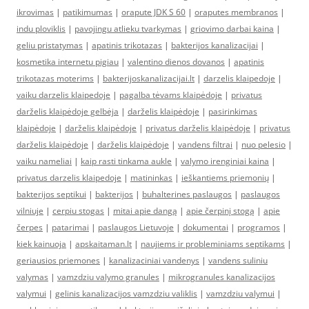
ikrovimas
|
patikimumas
|
orapute JDK S 60
|
oraputes membranos
|
indu ploviklis
|
pavojingu atlieku tvarkymas
|
griovimo darbai kaina
|
geliu pristatymas
|
apatinis trikotazas
|
bakterijos kanalizacijai
|
kosmetika internetu pigiau
|
valentino dienos dovanos
|
apatinis
trikotazas moterims
|
bakterijoskanalizacijai.lt
|
darzelis klaipedoje
|
vaiku darzelis klaipedoje
|
pagalba tėvams klaipėdoje
|
privatus
darželis klaipėdoje gelbėja
|
darželis klaipėdoje
|
pasirinkimas
klaipėdoje
|
darželis klaipėdoje
|
privatus darželis klaipėdoje
|
privatus
darželis klaipėdoje
|
darželis klaipėdoje
|
vandens filtrai
|
nuo pelesio
|
vaiku nameliai
|
kaip rasti tinkama aukle
|
valymo irenginiai kaina
|
privatus darzelis klaipedoje
|
matininkas
|
ieškantiems priemonių
|
bakterijos septikui
|
bakterijos
|
buhalterines paslaugos
|
paslaugos
vilniuje
|
cerpiu stogas
|
mitai apie dangą
|
apie čerpinį stogą
|
apie
čerpes
|
patarimai
|
paslaugos Lietuvoje
|
dokumentai
|
programos
|
kiek kainuoja
|
apskaitaman.lt
|
naujiems ir probleminiams septikams
|
geriausios priemones
|
kanalizaciniai vandenys
|
vandens suliniu
valymas
|
vamzdziu valymo granules
|
mikrogranules kanalizacijos
valymui
|
gelinis kanalizacijos vamzdziu valiklis
|
vamzdziu valymui
|