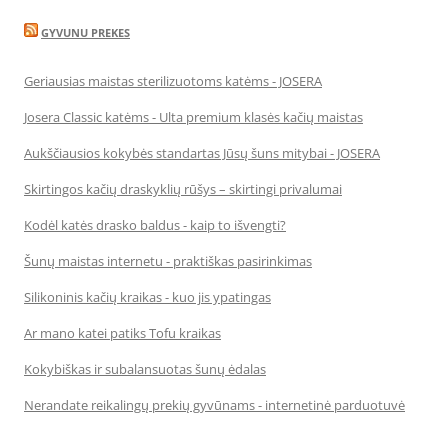
GYVUNU PREKES
Geriausias maistas sterilizuotoms katėms - JOSERA
Josera Classic katėms - Ulta premium klasės kačių maistas
Aukščiausios kokybės standartas Jūsų šuns mitybai - JOSERA
Skirtingos kačių draskyklių rūšys – skirtingi privalumai
Kodėl katės drasko baldus - kaip to išvengti?
Šunų maistas internetu - praktiškas pasirinkimas
Silikoninis kačių kraikas - kuo jis ypatingas
Ar mano katei patiks Tofu kraikas
Kokybiškas ir subalansuotas šunų ėdalas
Nerandate reikalingų prekių gyvūnams - internetinė parduotuvė