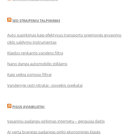
SEO STRAIPSNIU TALPINIMAS
Auto supirkimas kaip efektyvus transporto priemonės gyvavimo
ciklo valdymo instrumentas
Klaidos renkantis vandens filtrą
Nano danga automobilio stiklams
Kaip veikia osmoso filtrai
Vandenyje rasti nitratai - poveikis sveikatai
PIGUS AVIABILIETAI
Vasarinių padangų pirkimas internetu – geriausia išeitis
Ar verta brangias padangas pirkti ekonominės klasės