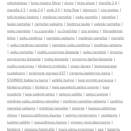
odontologas
|
brita maxtra filtrai
|
aluna
|
brita aluna
|
marella 2,4
|
marella 3,5
|
style 2,4
|
style 3,6
|
brita flow
|
elemaris
|
zoo prekes
|
tofu kraikas katėms
|
mediniai nameliai
|
vaikų namelis
|
nameliai
|
lauko nameliai
|
nameliai vaikams
|
žaidimui lauke
|
vaikiski nameliai
|
vaiku nameliai
|
su ciuozykla
|
su čiuožykla
|
zoo prekes
|
Vienadieniai
lęšiai
|
vaiku zaidimui
|
nameliai vaikams
|
mediniai nameliai
|
namelis
|
vaiku mediniai nameliai
|
nameliai vaiku zaidimui
|
mediniai vaikams
|
vaiku nameliai
|
siukliu isvezimas klaipeda
|
vaiku nameliai
|
kroviniu
pervezimas klaipeda
|
tralas klaipeda
|
griovimo darbai klaipeda
|
siukliu isvezimas
|
klinkerio trinkeles
|
stogo danga
|
biopreparatai
nuotekoms
|
priemone starwax 637
|
irenginiu bakterijos kaina
|
STARWAX bakteriju kaina
|
valiklis buityje
|
kaip isirinkti geriausia
|
klinkerio plytos
|
klinkeris
|
kaip panaikinti pelesi vonioje
|
kaip
isnaikinti
|
kaip naikinti pelesi
|
pelesio valiklis
|
pelesi vonioje
|
mediniai vaiku zaidimu nameliai
|
mediniai nameliai vaikams
|
zaidimu
nameliai vaikams
|
mediniai nameliai
|
toneriai
|
kaseciu pildymas
vilnius
|
kaseciu pildymas kaunas
|
valymo įrenginiams
|
septikams
|
tualeto valiklis
|
spausdintuvu kainos
|
imones restrukturizacija
|
klinkeris
|
vestuviu fotografai
|
muro sienu griovimas
|
seo
|
bateriju