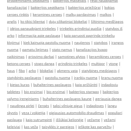
probleminiams septikams
|
bakterijos maišeliais
|
retai naudojamai
kanalizacijai
|
bakterijos septikams
|
bakterijos priežiūrai
|
kokias
cerpes rinktis
|
keramines cerpes
|
malkų pardavimas
|
malkos
|
anglis
|
ko tikisi klientai
|
dujų silikatiniai blokeliai
|
šiltinimo medžiagos
|
idėjos panaudojant trinkeles
|
trinkelės grindiniui puošia
|
statybos iš
arko
|
informacija apie paslaugą
|
kaip paruosti pagrinda trinkeliu
klojimui
|
kiek kainuoja pastoliu nuoma
|
naujienos
|
statybos
|
įrangos
nuoma
|
pamatu liejimas
|
stato namus
|
kanalizacijos kvapo
naikinimas
|
griovimo darbai
|
samotines plytos
|
keramikines cerpes
|
betono cerpes
|
stogo danga
|
grindinio trinkeles
|
multipor
|
ytong
|
haus
|
fibo
|
arko
|
blokeliai
|
akmens vata
|
statybines medziagos
|
statybinės paslaugos
|
pastoliu nuoma
|
įrankių nuoma
|
kranu nuoma
|
kietas kuras
|
buhalterines paslaugos
|
kaip prižiūrėti
|
indaploviu
tabletes
|
bio enzimai
|
bio enzimai
|
bakterijos starwax
|
bakterijos
valymo įrenginiams
|
buhalterines paslaugos kaune
|
geriausia danga
|
naudinga pirkti
|
čerpės
|
taksi vilniuje pigus
|
indaploves
|
langu
skystis
|
veza i vokietija
|
pigiausias automobilio draudimas
|
populiari
paslauga
|
kaip sutrumpinti
|
iššūkiai kelionėje
|
vežame
|
vežami
keleiviai
|
kas veža
|
taisyklės ir pareigos
|
ieškote kas parvežtų
|