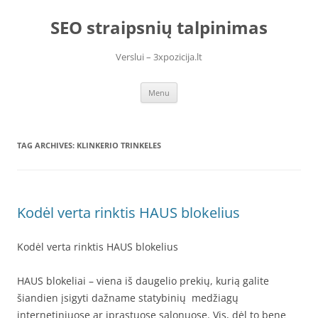
Skip
to
SEO straipsnių talpinimas
content
Verslui – 3xpozicija.lt
Menu
TAG ARCHIVES:
KLINKERIO TRINKELES
Kodėl verta rinktis HAUS blokelius
Kodėl verta rinktis HAUS blokelius
HAUS blokeliai – viena iš daugelio prekių, kurią galite
šiandien įsigyti dažname statybinių medžiagų
internetiniuose ar įprastuose salonuose. Vis, dėl to bene