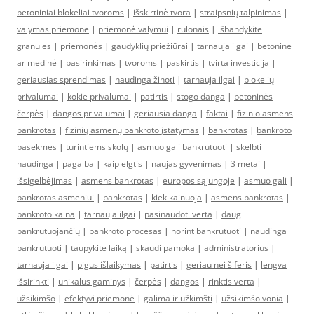
betoniniai blokeliai tvoroms
|
išskirtinė tvora
|
straipsnių talpinimas
|
valymas priemone
|
priemonė valymui
|
rulonais
|
išbandykite
granules
|
priemonės
|
gaudyklių priežiūrai
|
tarnauja ilgai
|
betoninė
ar medinė
|
pasirinkimas
|
tvoroms
|
paskirtis
|
tvirta investicija
|
geriausias sprendimas
|
naudinga žinoti
|
tarnauja ilgai
|
blokelių
privalumai
|
kokie privalumai
|
patirtis
|
stogo danga
|
betoninės
čerpės
|
dangos privalumai
|
geriausia danga
|
faktai
|
fizinio asmens
bankrotas
|
fizinių asmenų bankroto įstatymas
|
bankrotas
|
bankroto
pasekmės
|
turintiems skolų
|
asmuo gali bankrutuoti
|
skelbti
naudinga
|
pagalba
|
kaip elgtis
|
naujas gyvenimas
|
3 metai
|
išsigelbėjimas
|
asmens bankrotas
|
europos sąjungoje
|
asmuo gali
|
bankrotas asmeniui
|
bankrotas
|
kiek kainuoja
|
asmens bankrotas
|
bankroto kaina
|
tarnauja ilgai
|
pasinaudoti verta
|
daug
bankrutuojančių
|
bankroto procesas
|
norint bankrutuoti
|
naudinga
bankrutuoti
|
taupykite laiką
|
skaudi pamoka
|
administratorius
|
tarnauja ilgai
|
pigus išlaikymas
|
patirtis
|
geriau nei šiferis
|
lengva
išsirinkti
|
unikalus gaminys
|
čerpės
|
dangos
|
rinktis verta
|
užsikimšo
|
efektyvi priemonė
|
galima ir užkimšti
|
užsikimšo vonia
|