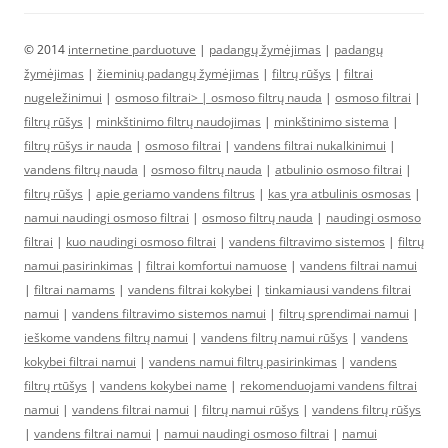
© 2014
internetine parduotuve
|
padangų žymėjimas
|
padangų
žymėjimas
|
žieminių padangų žymėjimas
|
filtrų rūšys
|
filtrai
nugeležinimui
|
osmoso filtrai> |
osmoso filtrų nauda
|
osmoso filtrai
|
filtrų rūšys
|
minkštinimo filtrų naudojimas
|
minkštinimo sistema
|
filtrų rūšys ir nauda
|
osmoso filtrai
|
vandens filtrai nukalkinimui
|
vandens filtrų nauda
|
osmoso filtrų nauda
|
atbulinio osmoso filtrai
|
filtrų rūšys
|
apie geriamo vandens filtrus
|
kas yra atbulinis osmosas
|
namui naudingi osmoso filtrai
|
osmoso filtrų nauda
|
naudingi osmoso
filtrai
|
kuo naudingi osmoso filtrai
|
vandens filtravimo sistemos
|
filtrų
namui pasirinkimas
|
filtrai komfortui namuose
|
vandens filtrai namui
|
filtrai namams
|
vandens filtrai kokybei
|
tinkamiausi vandens filtrai
namui
|
vandens filtravimo sistemos namui
|
filtrų sprendimai namui
|
ieškome vandens filtrų namui
|
vandens filtrų namui rūšys
|
vandens
kokybei filtrai namui
|
vandens namui filtrų pasirinkimas
|
vandens
filtrų rtūšys
|
vandens kokybei name
|
rekomenduojami vandens filtrai
namui
|
vandens filtrai namui
|
filtrų namui rūšys
|
vandens filtrų rūšys
|
vandens filtrai namui
|
namui naudingi osmoso filtrai
|
namui