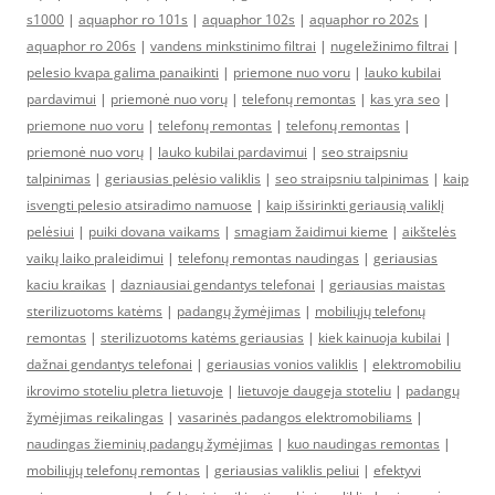
s1000
|
aquaphor ro 101s
|
aquaphor 102s
|
aquaphor ro 202s
|
aquaphor ro 206s
|
vandens minkstinimo filtrai
|
nugeležinimo filtrai
|
pelesio kvapa galima panaikinti
|
priemone nuo voru
|
lauko kubilai
pardavimui
|
priemonė nuo vorų
|
telefonų remontas
|
kas yra seo
|
priemone nuo voru
|
telefonų remontas
|
telefonų remontas
|
priemonė nuo vorų
|
lauko kubilai pardavimui
|
seo straipsniu
talpinimas
|
geriausias pelėsio valiklis
|
seo straipsniu talpinimas
|
kaip
isvengti pelesio atsiradimo namuose
|
kaip išsirinkti geriausią valiklį
pelėsiui
|
puiki dovana vaikams
|
smagiam žaidimui kieme
|
aikštelės
vaikų laiko praleidimui
|
telefonų remontas naudingas
|
geriausias
kaciu kraikas
|
dazniausiai gendantys telefonai
|
geriausias maistas
sterilizuotoms katėms
|
padangų žymėjimas
|
mobiliųjų telefonų
remontas
|
sterilizuotoms katėms geriausias
|
kiek kainuoja kubilai
|
dažnai gendantys telefonai
|
geriausias vonios valiklis
|
elektromobiliu
ikrovimo stoteliu pletra lietuvoje
|
lietuvoje daugeja stoteliu
|
padangų
žymėjimas reikalingas
|
vasarinės padangos elektromobiliams
|
naudingas žieminių padangų žymėjimas
|
kuo naudingas remontas
|
mobiliųjų telefonų remontas
|
geriausias valiklis peliui
|
efektyvi