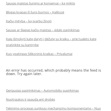
Sausas maistas šunims ar konservai – ką rinktis
Blogas kvapas iš šuns burnos – Halitozė
Kačių mityba – ką svarbu žinoti
Sausas ar šlapias kačių maistas – ėdalo parinkimas
Kaip išmokyti katę daryti į dėžutę su kraiku – prie tualeto katę
pratinkite su kantrybe
Kuo ypatingas Silikoninis kraikas – Privalumai
An error has occurred, which probably means the feed is
down. Try again later.
Geriausias pasirinkimas – Automobilių supirkimas
Nuotraukos ir spauda ant drobės
Tekinimo procesas sunkiųjų mechanizmų komponentams – Nuo