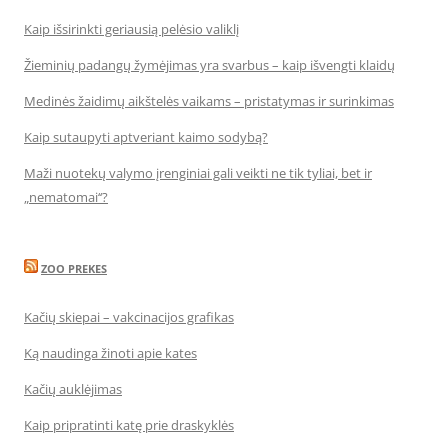
Kaip išsirinkti geriausią pelėsio valiklį
Žieminių padangų žymėjimas yra svarbus – kaip išvengti klaidų
Medinės žaidimų aikštelės vaikams – pristatymas ir surinkimas
Kaip sutaupyti aptveriant kaimo sodybą?
Maži nuotekų valymo įrenginiai gali veikti ne tik tyliai, bet ir
„nematomai‘‘?
ZOO PREKES
Kačių skiepai – vakcinacijos grafikas
Ką naudinga žinoti apie kates
Kačių auklėjimas
Kaip pripratinti katę prie draskyklės