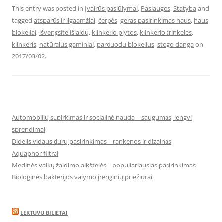
This entry was posted in
Įvairūs pasiūlymai
,
Paslaugos
,
Statyba
and
tagged
atsparūs ir ilgaamžiai
,
čerpės
,
geras pasirinkimas haus
,
haus
blokeliai
,
išvengsite išlaidų
,
klinkerio plytos
,
klinkerio trinkeles
,
klinkeris
,
natūralus gaminiai
,
parduodu blokelius
,
stogo danga
on
2017/03/02
.
Automobilių supirkimas ir socialinė nauda – saugumas, lengvi
sprendimai
Didelis vidaus durų pasirinkimas – rankenos ir dizainas
Aquaphor filtrai
Medinės vaikų žaidimo aikštelės – populiariausias pasirinkimas
Biologinės bakterijos valymo įrenginių priežiūrai
LEKTUVU BILIETAI