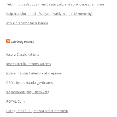
Tekinimo paslaugos ir realūs pavyzdžiai iš sunkiosios pramonės
Kaip transformuoti užsakymų valdymą per 12 mėnesių?
Atbulinis osmosas ir nauda
GUVŪNŲ PREKĖS
Josera Classic katėms
Josera sterilizuotoms katėms
Josera maistas katėms – atsiliepimai
CBD aliejaus nauda gyvūnams
Ką dovanoti įsigijusiam katę
ROYAL Canin
Patogumas šunų maistą pirkti internetu