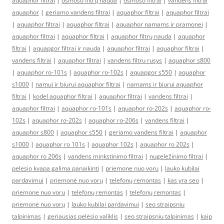
aquaphor filtrai
|
osmoso filtrų nauda
|
osmoso filtrai
|
vandens filtrai
aquaphor
|
geriamo vandens filtrai
|
aquaphor filtrai
|
aquaphor filtrai
|
aquaphor filtrai
|
aquaphor filtrai
|
aquaphor namams ir pramonei
|
aquaphor filtrai
|
aquaphor filtrai
|
aquaphor filtrų nauda
|
aquaphor
filtrai
|
aquapgor filtrai ir nauda
|
aquaphor filtrai
|
aquaphor filtrai
|
vandens filtrai
|
aquaphor filtrai
|
vandens filtru rusys
|
aquaphor s800
|
aquaphor ro-101s
|
aquaphor ro-102s
|
aquapgor s550
|
aquaphor
s1000
|
namui ir biurui aquaphor filtrai
|
namams ir biurui aquaphor
filtrai
|
kodel aquaphor filtrai
|
aquaphor filtrai
|
vandens filtrai
|
aquaphor filtrai
|
aquaphor ro-101s
|
aquaphor ro-202s
|
aquaphor ro-
102s
|
aquaphor ro-202s
|
aquaphor ro-206s
|
vandens filtrai
|
aquaphor s800
|
aquaphor s550
|
geriamo vandens filtrai
|
aquaphor
s1000
|
aquaphor ro 101s
|
aquaphor 102s
|
aquaphor ro 202s
|
aquaphor ro 206s
|
vandens minkstinimo filtrai
|
nugeležinimo filtrai
|
pelesio kvapa galima panaikinti
|
priemone nuo voru
|
lauko kubilai
pardavimui
|
priemonė nuo vorų
|
telefonų remontas
|
kas yra seo
|
priemone nuo voru
|
telefonų remontas
|
telefonų remontas
|
priemonė nuo vorų
|
lauko kubilai pardavimui
|
seo straipsniu
talpinimas
|
geriausias pelėsio valiklis
|
seo straipsniu talpinimas
|
kaip