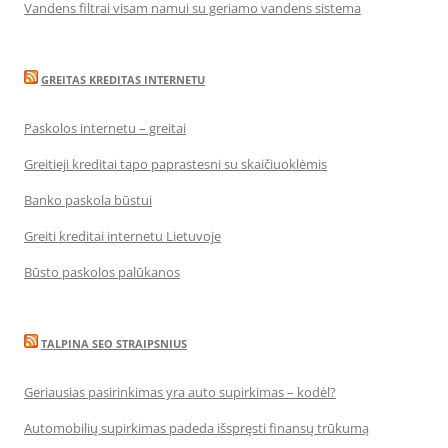
Vandens filtrai visam namui su geriamo vandens sistema
GREITAS KREDITAS INTERNETU
Paskolos internetu – greitai
Greitieji kreditai tapo paprastesni su skaičiuoklėmis
Banko paskola būstui
Greiti kreditai internetu Lietuvoje
Būsto paskolos palūkanos
TALPINA SEO STRAIPSNIUS
Geriausias pasirinkimas yra auto supirkimas – kodėl?
Automobilių supirkimas padeda išspręsti finansų trūkumą