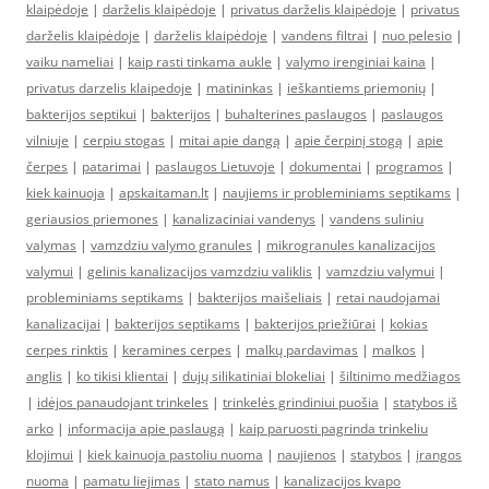
klaipėdoje
|
darželis klaipėdoje
|
privatus darželis klaipėdoje
|
privatus
darželis klaipėdoje
|
darželis klaipėdoje
|
vandens filtrai
|
nuo pelesio
|
vaiku nameliai
|
kaip rasti tinkama aukle
|
valymo irenginiai kaina
|
privatus darzelis klaipedoje
|
matininkas
|
ieškantiems priemonių
|
bakterijos septikui
|
bakterijos
|
buhalterines paslaugos
|
paslaugos
vilniuje
|
cerpiu stogas
|
mitai apie dangą
|
apie čerpinį stogą
|
apie
čerpes
|
patarimai
|
paslaugos Lietuvoje
|
dokumentai
|
programos
|
kiek kainuoja
|
apskaitaman.lt
|
naujiems ir probleminiams septikams
|
geriausios priemones
|
kanalizaciniai vandenys
|
vandens suliniu
valymas
|
vamzdziu valymo granules
|
mikrogranules kanalizacijos
valymui
|
gelinis kanalizacijos vamzdziu valiklis
|
vamzdziu valymui
|
probleminiams septikams
|
bakterijos maišeliais
|
retai naudojamai
kanalizacijai
|
bakterijos septikams
|
bakterijos priežiūrai
|
kokias
cerpes rinktis
|
keramines cerpes
|
malkų pardavimas
|
malkos
|
anglis
|
ko tikisi klientai
|
dujų silikatiniai blokeliai
|
šiltinimo medžiagos
|
idėjos panaudojant trinkeles
|
trinkelės grindiniui puošia
|
statybos iš
arko
|
informacija apie paslaugą
|
kaip paruosti pagrinda trinkeliu
klojimui
|
kiek kainuoja pastoliu nuoma
|
naujienos
|
statybos
|
įrangos
nuoma
|
pamatu liejimas
|
stato namus
|
kanalizacijos kvapo