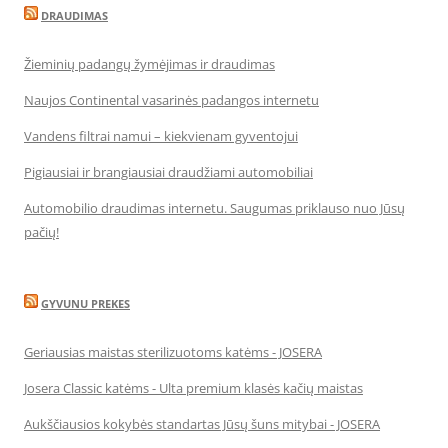
DRAUDIMAS
Žieminių padangų žymėjimas ir draudimas
Naujos Continental vasarinės padangos internetu
Vandens filtrai namui – kiekvienam gyventojui
Pigiausiai ir brangiausiai draudžiami automobiliai
Automobilio draudimas internetu. Saugumas priklauso nuo Jūsų
pačių!
GYVUNU PREKES
Geriausias maistas sterilizuotoms katėms - JOSERA
Josera Classic katėms - Ulta premium klasės kačių maistas
Aukščiausios kokybės standartas Jūsų šuns mitybai - JOSERA