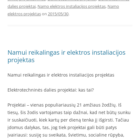
dalies projektai
,
Namo elektros instaliacijos projektas
,
Namo
elektros projektas
on
2015/05/30
.
Namui reikalingas ir elektros instaliacijos
projektas
Namui reikalingas ir elektros instaliacijos projektas
Elektrotechninės dalies projektai: kas tai?
Projektai – vienas populiariausių 21 amžiaus žodžių. Iš
tiesų, šis žodis vartojamas taip dažnai, kad net būtų sunku
ir suskaičiuoti, kiek kartų per dieną tenka jį išgirsti. Tačiau
įdomus dalykas, tas, jog tiek projektai gali būti patys
įvairiausi: susiję su sveikata, švietimu, socialine rūpyba,