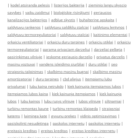
|
kodel atsiranda pelesis
|
listerijos bakterija
|
zieminio langu skyscio
savybes
|
vaiku zaidimui
|
bioloģiskie risinājumi
|
geriausios
kanalizacijos bakterijos
|
adblue skystis
|
buhalterine apskaita
|
saldytuvu rankenos
|
saldytuvu saldikliu stalciai
|
saldytuvu lentynos
|
saldytuvu termoreguliatoriai
|
saldytuvu stalciai
|
kaitinimo elementai
|
orkaiciu ventiliatoriai
|
orkaiciu duru tarpines
|
orkaiciu stiklai
|
orkaiciu
termoreguliatoriai
|
parama privaciam darzeliui
|
darzeliai gelbeja
|
pasirinkimas vilniuje
|
ieskome geriausio darzelio
|
privatus darzelis
|
masinu voztuvai
|
vandens isleidimo siurbliai
|
duru stiklai
|
seo
straipsniu talpinimas
|
skalbimo masinu bugnai
|
skalbimo masinu
amortizatoriai
|
duru tarpines
|
cbd aliejus
|
itempiamu lubu
privalumai
|
lubu kaina netrukdo
|
kiek kainuoja itempiamos lubos
|
itempiamos lubos kaina
|
kiek kainuoja itempiamos
|
kiek kainuoja
lubos
|
lubu kainos
|
lubu rusys vilniuje
|
lubos vilniuje
|
siltnamiai
|
turbinu remontas kaune
|
turbinu remontas klaipeda
|
straipsniai
katems
|
laiminga kate
|
gyvunu prekes
|
vidinis optimizavimas
|
pasiskolinti nesudėtinga
|
paskolos internetu
|
paskolos internetu
|
greitasis kreditas
|
greitas kreditas
|
greitas kreditas internetu
|