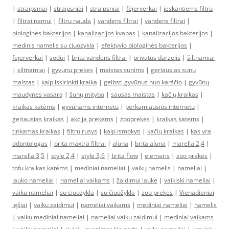
|
straipsniai
|
straipsniai
|
straipsniai
|
fejerverkai
|
ieskantiems filtru
|
filtrai namui
|
filtru nauda
|
vandens filtrai
|
vandens filtrai
|
biologinės bakterijos
|
kanalizacijos kvapas
|
kanalizacijos bakterijos
|
medinis namelis su ciuozykla
|
efektyvio biologinės bakterijos
|
fejerverkai
|
sodui
|
brita vandens filtrai
|
privatus darzelis
|
šiltnamiai
|
siltnamiai
|
gyvunu prekes
|
maistas sunims
|
geriausias sunu
maistas
|
kaip issirinkti kraika
|
gelbsti gyvūnus nuo karščio
|
gyvūnų
maudynės vasarą
|
šunų mityba
|
sausas maistas
|
kačių kraikas
|
kraikas katėms
|
gyvūnams internetu
|
perkamiausios internetu
|
geriausias kraikas
|
akcija prekems
|
zooprekės
|
kraikas katems
|
tinkamas kraikas
|
filtru rusys
|
kaip ismokyti
|
kačių kraikas
|
kas yra
odontologas
|
brita maxtra filtrai
|
aluna
|
brita aluna
|
marella 2,4
|
marella 3,5
|
style 2,4
|
style 3,6
|
brita flow
|
elemaris
|
zoo prekes
|
tofu kraikas katėms
|
mediniai nameliai
|
vaikų namelis
|
nameliai
|
lauko nameliai
|
nameliai vaikams
|
žaidimui lauke
|
vaikiski nameliai
|
vaiku nameliai
|
su ciuozykla
|
su čiuožykla
|
zoo prekes
|
Vienadieniai
lęšiai
|
vaiku zaidimui
|
nameliai vaikams
|
mediniai nameliai
|
namelis
|
vaiku mediniai nameliai
|
nameliai vaiku zaidimui
|
mediniai vaikams