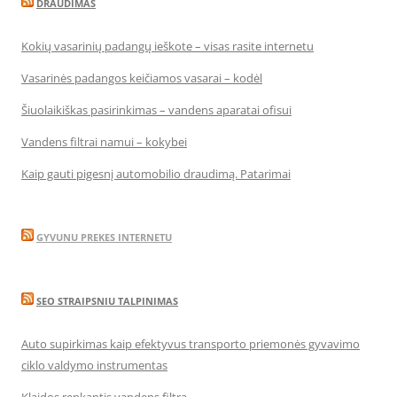
DRAUDIMAS
Kokių vasarinių padangų ieškote – visas rasite internetu
Vasarinės padangos keičiamos vasarai – kodėl
Šiuolaikiškas pasirinkimas – vandens aparatai ofisui
Vandens filtrai namui – kokybei
Kaip gauti pigesnį automobilio draudimą. Patarimai
GYVUNU PREKES INTERNETU
SEO STRAIPSNIU TALPINIMAS
Auto supirkimas kaip efektyvus transporto priemonės gyvavimo
ciklo valdymo instrumentas