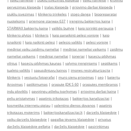
|
vaiku nameliai
|
siukliu isvezimas klaipeda
|
vaiku nameliai
|
kroviniu
pervezimas klaipeda
|
tralas klaipeda
|
griovimo darbai klaipeda
|
siukliu isvezimas
|
klinkerio trinkeles
|
stogo danga
|
biopreparatai
nuotekoms
|
priemone starwax 637
|
irenginiu bakterijos kaina
|
STARWAX bakteriju kaina
|
valiklis buityje
|
kaip isirinkti geriausia
|
klinkerio plytos
|
klinkeris
|
kaip panaikinti pelesi vonioje
|
kaip
isnaikinti
|
kaip naikinti pelesi
|
pelesio valiklis
|
pelesi vonioje
|
mediniai vaiku zaidimu nameliai
|
mediniai nameliai vaikams
|
zaidimu
nameliai vaikams
|
mediniai nameliai
|
toneriai
|
kaseciu pildymas
vilnius
|
kaseciu pildymas kaunas
|
valymo įrenginiams
|
septikams
|
tualeto valiklis
|
spausdintuvu kainos
|
imones restrukturizacija
|
klinkeris
|
vestuviu fotografai
|
muro sienu griovimas
|
seo
|
bateriju
ikrovimas
|
patikimumas
|
orapute JDK S 60
|
oraputes membranos
|
indu ploviklis
|
pavojingu atlieku tvarkymas
|
griovimo darbai kaina
|
geliu pristatymas
|
apatinis trikotazas
|
bakterijos kanalizacijai
|
kosmetika internetu pigiau
|
valentino dienos dovanos
|
apatinis
trikotazas moterims
|
bakterijoskanalizacijai.lt
|
darzelis klaipedoje
|
vaiku darzelis klaipedoje
|
pagalba tėvams klaipėdoje
|
privatus
darželis klaipėdoje gelbėja
|
darželis klaipėdoje
|
pasirinkimas