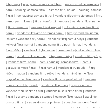
filtrų rūšys
|
apie geriamo vandens filtrus
|
kas yra atbulinis osmosas
|
namui naudingi osmoso filtrai
|
osmoso filtrų nauda
|
naudingi osmoso
filtrai
|
kuo naudingi osmoso filtrai
|
vandens filtravimo sistemos
|
filtrų
namui pasirinkimas
|
filtrai komfortui namuose
|
vandens filtrai namui
|
filtrai namams
|
vandens filtrai kokybei
|
tinkamiausi vandens filtrai
namui
|
vandens filtravimo sistemos namui
|
filtrų sprendimai namui
|
ieškome vandens filtrų namui
|
vandens filtrų namui rūšys
|
vandens
kokybei filtrai namui
|
vandens namui filtrų pasirinkimas
|
vandens
filtrų rtūšys
|
vandens kokybei name
|
rekomenduojami vandens filtrai
namui
|
vandens filtrai namui
|
filtrų namui rūšys
|
vandens filtrų rūšys
|
vandens filtrai namui
|
namui naudingi osmoso filtrai
|
namui
geriausi osmoso filtrai
|
filtrai namui
|
vandens filtrų nauda
|
filtrų
rūšys ir nauda
|
vandens filtrų rūšys
|
vandens minkštinimo filtrai
|
nugeležinimo filtrų nauda
|
vandens filtrai nugeležinimui
|
vandens
minkštinimo filtrų nauda
|
vandens filtrų rūšys
|
nugeležinimo ir
vandens monkštinimo filtrai
|
vandens nukalkinimo filtrai
|
vandens
filtrai
|
geriamo vandens sistemos
|
osmoso filtrų nauda
|
atbulinio
osmoso filtrai
|
seo straipsniu talpinimas
|
aquaphor vandens filtrai
|