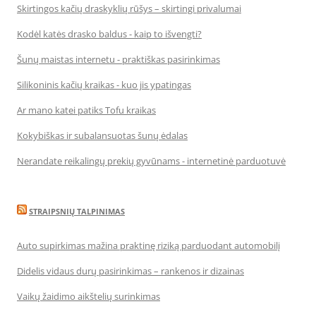
Skirtingos kačių draskyklių rūšys – skirtingi privalumai
Kodėl katės drasko baldus - kaip to išvengti?
Šunų maistas internetu - praktiškas pasirinkimas
Silikoninis kačių kraikas - kuo jis ypatingas
Ar mano katei patiks Tofu kraikas
Kokybiškas ir subalansuotas šunų ėdalas
Nerandate reikalingų prekių gyvūnams - internetinė parduotuvė
STRAIPSNIŲ TALPINIMAS
Auto supirkimas mažina praktinę riziką parduodant automobilį
Didelis vidaus durų pasirinkimas – rankenos ir dizainas
Vaikų žaidimo aikštelių surinkimas