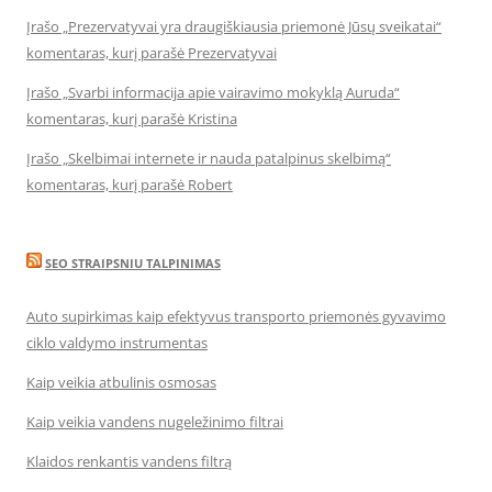
Įrašo „Prezervatyvai yra draugiškiausia priemonė Jūsų sveikatai“
komentaras, kurį parašė Prezervatyvai
Įrašo „Svarbi informacija apie vairavimo mokyklą Auruda“
komentaras, kurį parašė Kristina
Įrašo „Skelbimai internete ir nauda patalpinus skelbimą“
komentaras, kurį parašė Robert
SEO STRAIPSNIU TALPINIMAS
Auto supirkimas kaip efektyvus transporto priemonės gyvavimo
ciklo valdymo instrumentas
Kaip veikia atbulinis osmosas
Kaip veikia vandens nugeležinimo filtrai
Klaidos renkantis vandens filtrą