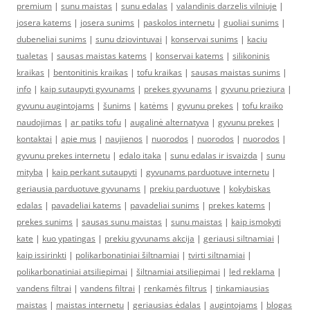
premium
|
sunu maistas
|
sunu edalas
|
valandinis darzelis vilniuje
|
josera katems
|
josera sunims
|
paskolos internetu
|
guoliai sunims
|
dubeneliai sunims
|
sunu dziovintuvai
|
konservai sunims
|
kaciu
tualetas
|
sausas maistas katems
|
konservai katems
|
silikoninis
kraikas
|
bentonitinis kraikas
|
tofu kraikas
|
sausas maistas sunims
|
info
|
kaip sutaupyti gyvunams
|
prekes gyvunams
|
gyvunu prieziura
|
gyvunu augintojams
|
šunims
|
katėms
|
gyvunu prekes
|
tofu kraiko
naudojimas
|
ar patiks tofu
|
augalinė alternatyva
|
gyvunu prekes
|
kontaktai
|
apie mus
|
naujienos
|
nuorodos
|
nuorodos
|
nuorodos
|
gyvunu prekes internetu
|
edalo itaka
|
sunu edalas ir isvaizda
|
sunu
mityba
|
kaip perkant sutaupyti
|
gyvunams parduotuve internetu
|
geriausia parduotuve gyvunams
|
prekiu parduotuve
|
kokybiskas
edalas
|
pavadeliai katems
|
pavadeliai sunims
|
prekes katems
|
prekes sunims
|
sausas sunu maistas
|
sunu maistas
|
kaip ismokyti
kate
|
kuo ypatingas
|
prekiu gyvunams akcija
|
geriausi siltnamiai
|
kaip issirinkti
|
polikarbonatiniai šiltnamiai
|
tvirti siltnamiai
|
polikarbonatiniai atsiliepimai
|
šiltnamiai atsiliepimai
|
led reklama
|
vandens filtrai
|
vandens filtrai
|
renkamės filtrus
|
tinkamiausias
maistas
|
maistas internetu
|
geriausias ėdalas
|
augintojams
|
blogas