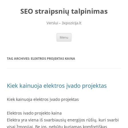
Skip
to
SEO straipsnių talpinimas
content
Verslui – 3xpozicija.lt
Menu
TAG ARCHIVES:
ELEKTROS PROJEKTAS KAINA
Kiek kainuoja elektros įvado projektas
Kiek kainuoja elektros įvado projektas
Elektros ivado projekto kaina
Elektra yra viena iš svarbiausių energijos rūšių, kuri svarbi
visai žmonijai. Be jos, nebūtų kuriamas komfortiškas