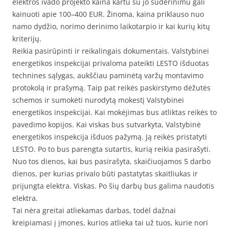
elektros ivado projekto kaina kartu su jo suderinimu gali
kainuoti apie 100–400 EUR. Žinoma, kaina priklauso nuo
namo dydžio, norimo derinimo laikotarpio ir kai kurių kitų
kriterijų.
Reikia pasirūpinti ir reikalingais dokumentais. Valstybinei
energetikos inspekcijai privaloma pateikti LESTO išduotas
technines sąlygas, aukščiau paminėtą varžų montavimo
protokolą ir prašymą. Taip pat reikės paskirstymo dėžutės
schemos ir sumokėti nurodytą mokestį Valstybinei
energetikos inspekcijai. Kai mokėjimas bus atliktas reikės to
pavedimo kopijos. Kai viskas bus sutvarkyta, Valstybinė
energetikos inspekcija išduos pažymą. Ją reikės pristatyti
LESTO. Po to bus parengta sutartis, kurią reikia pasirašyti.
Nuo tos dienos, kai bus pasirašyta, skaičiuojamos 5 darbo
dienos, per kurias privalo būti pastatytas skaitliukas ir
prijungta elektra. Viskas. Po šių darbų bus galima naudotis
elektra.
Tai nėra greitai atliekamas darbas, todėl dažnai
kreipiamasi į įmones, kurios atlieka tai už tuos, kurie nori