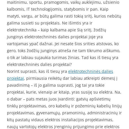
maitinimu, sportu, pramogomis, vaikų auklėjimu, užsienio
kalbomis, IT technologijomis, statybomis ir pan. Kaip
matyti, vargu, ar būtų galima rasti tokią sritį, kurios nebūtų
galima susieti su projektais. Ne išimtis yra ir
elektrotechnika – kaip kalbama apie šią sritį, žodžių
junginys elektrotechninės dalies projektai joje yra
vartojamas ypač dažnai. Jei nesate šios srities atstovas, ko
gero, toks žodžių junginys atneša ne tam tikrumo aiškumo,
o tik ar labiau sujaukia turimas žinias. Tad kas iš tiesų yra
elektrotechninės dalies projektai?
Norint suprasti, kas iš tiesų yra
elektrotechninės dalies
projektai
, pirmiausia reikėtų dar labiau atkreipti dėmesį į
pavadinimą – iš jo galima suprasti, jog tai yra tokie
projektai, kurie, vienaip ar kitaip, yras susiję su elektra. Na,
o dabar – pats metas juos įvardinti: gatvių apšvietimų
tinklų projektavimas, oro kabelių ir požeminių kabelių linijų
projektavimas, gyvenamųjų, pramoninių, administracinių ir
kitų pastatų vidaus elektros instaliacijos projektavimas,
naujų vartotojų elektros įrenginių prijungimo prie elektros