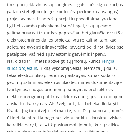
tinklų projektavimas, apsauginės ir gaisrinės signalizacijos
(vaizdo stebėjimo, įeigos kontrolės, perimetro apsaugos)
projektavimas. Ir nors šių projektų pavadinimai yra labai
ilgi bei skamba pakankamai sudėtingai, visų jų esmę
galima nusakyti ir kur kas paprasčiau bei glausčiau: visi šie
elektrotechninės dalies projektai yra reikalingi tam, kad
galėtume gyventi pilnavertiškai (gyventi bei dirbti šviesiose
patalpose, važinėti apšviestomis gatvėmis ir pan.).
Na, o dabar – metas apžvelgti tų įmonių, kurios
rengia
šiuos projektus
, ir kitą vykdomą veiklą. Nemaža jų dalis,
tekia elektros ūkio priežiūros paslaugas, kurias sudaro:
gedimų šalinimas, elektros ūkio techninės dokumentacijos
tvarkymas, saugos priemonių bandymai, profilaktinės
elektros įrenginių patikros, elektros energijos sunaudojimo
apskaitos tvarkymas. Atsižvelgiant į tai, belieka tik daryti
išvadą, jog tuo atveju, jei matote, kad jūsų namų ar įmonės
ūkinei daliai reikia pagalbos vienu ar kitu klausimu, viskas,
ką reikia daryti, tai – tik pasinaudoti įmonių, kurių veiklos
sritis elektrotechninės dalies projektai, teikiamomis