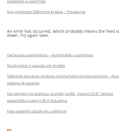
pratinkite su kantrybe
Kuo ypatingas Silikoninis kraikas – Privalumai
An error has occurred, which probably means the feed is
down. Try again later.
Geriausias pasirinkimas – Automobilių supirkimas
Nuotraukos ir spauda ant drobės
Tekinimo procesas sunkiųjų mechanizmų komponentams – Nuo
žaliavos iki giganto
Kai ramybė yra svarbiau už greitį, kodėl „Vezam123.lt“ renkasi
pedantišką tvarką ir BCA draudimą
Kaip pagerinti užsakymų valdymą?