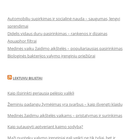
Automobilių supirkimas ir socialinė nauda – saugumas, lengvi
sprendimai
Didelis vidaus durų pasirinkimas – rankenos ir dizainas
Aquaphor filtrai
Medinės vaikų žaidimo aikštelės – populiariausias pasirinkimas
Biologinės bakterijos valymo įrenginių priežiūrai
LEKTUVU BILIETAI
Kaip išsirinkti geriausią pelėsio valiklį
Žieminių padangų žymėjimas yra svarbus – kaip išvengti klaidų
Medinės žaidimų aikštelės vaikams – pristatymas ir surinkimas
Kaip sutaupyti aptveriant kaimo sodybą?
Maži nuotekų valymo įrenginiai gali veikti ne tik tyliai, bet ir