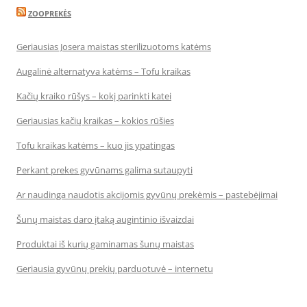
ZOOPREKĖS
Geriausias Josera maistas sterilizuotoms katėms
Augalinė alternatyva katėms – Tofu kraikas
Kačių kraiko rūšys – kokį parinkti katei
Geriausias kačių kraikas – kokios rūšies
Tofu kraikas katėms – kuo jis ypatingas
Perkant prekes gyvūnams galima sutaupyti
Ar naudinga naudotis akcijomis gyvūnų prekėmis – pastebėjimai
Šunų maistas daro įtaką augintinio išvaizdai
Produktai iš kurių gaminamas šunų maistas
Geriausia gyvūnų prekių parduotuvė – internetu