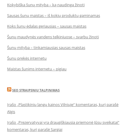
Kokybiška šunų mityba – ką naudinga žinoti
Sausas šunų maistas – iš kokių produktų gaminamas
Koks šunų ėdalas geriausias – sausas maistas
Šunų maudynės vandens telkiniuose – svarbu žinoti
Šunų mityba – tinkamiausias sausas maistas
Šunų prekės internetu
Maistas šunims internetu – pigiau
SEO STRAIPSNIU TALPINIMAS
Įrašo „Plastikinių langų kainos Vilniuje“ komentaras, kurį parašė
Algis
Įrašo „Prezervatyvai yra draugiškiausia priemonė Jūsų sveikatai“
komentaras, kurį parašė Sargiai