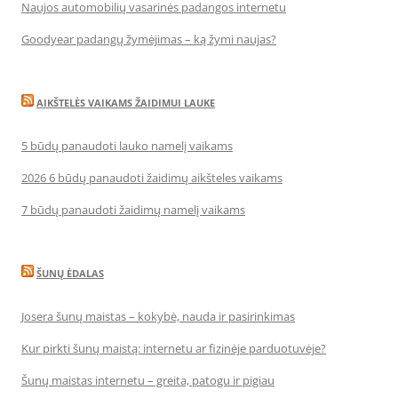
Naujos automobilių vasarinės padangos internetu
Goodyear padangų žymėjimas – ką žymi naujas?
AIKŠTELĖS VAIKAMS ŽAIDIMUI LAUKE
5 būdų panaudoti lauko namelį vaikams
2026 6 būdų panaudoti žaidimų aikšteles vaikams
7 būdų panaudoti žaidimų namelį vaikams
ŠUNŲ ĖDALAS
Josera šunų maistas – kokybė, nauda ir pasirinkimas
Kur pirkti šunų maistą: internetu ar fizinėje parduotuvėje?
Šunų maistas internetu – greita, patogu ir pigiau