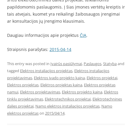
papildomomis paslaugomis. Į šias įmones vertėtų kreiptis ir
tais atvejais, kuomet yra reikalingi žaibosaugos įrengimai
ar konsultacijos jų įrengimo klausimais.
Daugiau informacijos apie projektus
ČIA
.
Straipsnis parašytas:
2015-04-14
This entry was posted in
Įvairūs pasiūlymai
,
Paslaugos
,
Statyba
and
tagged
Elektros instaliacijos projektas
,
Elektros instaliacijos
projektavimas
,
Elektros ivado projekto kaina
,
Elektros projektai
,
Elektros projektas
,
Elektros projektas kaina
,
Elektros projektas
namui
,
Elektros projektavimas
,
Elektros projekto kaina
,
Elektros
tinklų projektavimas
,
Elektrotechnikos projektai
,
Elektrotechnines
dalies projektai
,
Namo elektros instaliacijos projektas
,
Namo
elektros projektas
on
2015/04/14
.