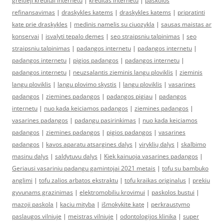
greitieji kreditai internetu
|
kreditas internetu
|
paskolos
refinansavimas
|
draskykles katems
|
draskykles katems
|
pripratinti
kate prie draskykles
|
medinis namelis su ciuozykla
|
sausas maistas ar
konservai
|
isvalyti tepalo demes
|
seo straipsniu talpinimas
|
seo
straipsniu talpinimas
|
padangos internetu
|
padangos internetu
|
padangos internetu
|
pigios padangos
|
padangos internetu
|
padangos internetu
|
neuzsalantis zieminis langu ploviklis
|
zieminis
langu ploviklis
|
langu plovimo skystis
|
langu ploviklis
|
vasarines
padangos
|
ziemines padangos
|
padangos pigiau
|
padangos
internetu
|
nuo kada keiciamos padangos
|
ziemines padangos
|
vasarines padangos
|
padangu pasirinkimas
|
nuo kada keiciamos
padangos
|
ziemines padangos
|
pigios padangos
|
vasarines
padangos
|
kavos aparatu atsargines dalys
|
viryklių dalys
|
skalbimo
masinu dalys
|
saldytuvu dalys
|
Kiek kainuoja vasarines padangos
|
Geriausi vasariniu padangu gamintojai 2021 metais
|
tofu su bambuko
anglimi
|
tofu zalios arbatos ekstraktu
|
tofu kraikas originalus
|
prekiu
gyvunams grazinimas
|
elektromobiliu krovimui
|
paskolos bustui
|
mazoji paskola
|
kaciu mityba
|
išmokykite katę
|
perkraustymo
paslaugos vilniuje
|
meistras vilniuje
|
odontologijos klinika
|
super