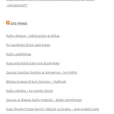
„nematomai‘‘?
ZOO PREKES
Kačių skiepai – vakcinacijos grafikas
Ką naudinga žinoti apie kates
Kačių auklėjimas
Kaip pripratinti katę prie draskyklės
Sausas maistas šunims ar konservai – ką rinktis
Blogas kvapas iš šuns burnos – Halitozė
Kačių mityba – ką svarbu žinoti
Sausas ar šlapias kačių maistas – ėdalo parinkimas
Kaip išmokyti katę daryti į dėžutę su kraiku – prie tualeto katę