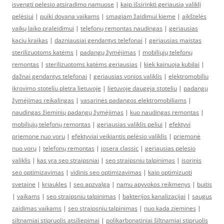
isvengti pelesio atsiradimo namuose
|
kaip išsirinkti geriausią valiklį
pelėsiui
|
puiki dovana vaikams
|
smagiam žaidimui kieme
|
aikštelės
vaikų laiko praleidimui
|
telefonų remontas naudingas
|
geriausias
kaciu kraikas
|
dazniausiai gendantys telefonai
|
geriausias maistas
sterilizuotoms katėms
|
padangų žymėjimas
|
mobiliųjų telefonų
remontas
|
sterilizuotoms katėms geriausias
|
kiek kainuoja kubilai
|
dažnai gendantys telefonai
|
geriausias vonios valiklis
|
elektromobiliu
ikrovimo stoteliu pletra lietuvoje
|
lietuvoje daugeja stoteliu
|
padangų
žymėjimas reikalingas
|
vasarinės padangos elektromobiliams
|
naudingas žieminių padangų žymėjimas
|
kuo naudingas remontas
|
mobiliųjų telefonų remontas
|
geriausias valiklis peliui
|
efektyvi
priemone nuo voru
|
efektyviai veikiantis pelėsio valiklis
|
priemonė
nuo vorų
|
telefonų remontas
|
josera classic
|
geriausias pelesio
valiklis
|
kas yra seo straipsniai
|
seo straipsniu talpinimas
|
isorinis
seo optimizavimas
|
vidinis seo optimizavimas
|
kaip optimizuoti
svetaine
|
kriaukles
|
seo apzvalga
|
namu apyvokos reikmenys
|
buitis
|
vaikams
|
seo straipsniu talpinimas
|
bakterijos kanalizacijai
|
saugus
zaidimas vaikams
|
seo straipsniu talpinimas
|
nuo kada ziemines
|
siltnamiai stipruolis atsiliepimai
|
polikarbonatiniai šiltnamiai stipruolis