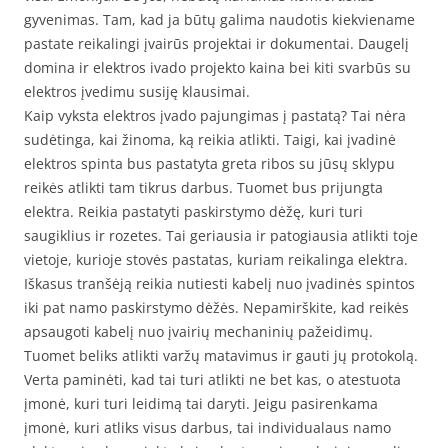
gyvenimas. Tam, kad ja būtų galima naudotis kiekviename
pastate reikalingi įvairūs projektai ir dokumentai. Daugelį
domina ir elektros ivado projekto kaina bei kiti svarbūs su
elektros įvedimu susiję klausimai.
Kaip vyksta elektros įvado pajungimas į pastatą? Tai nėra
sudėtinga, kai žinoma, ką reikia atlikti. Taigi, kai įvadinė
elektros spinta bus pastatyta greta ribos su jūsų sklypu
reikės atlikti tam tikrus darbus. Tuomet bus prijungta
elektra. Reikia pastatyti paskirstymo dėžę, kuri turi
saugiklius ir rozetes. Tai geriausia ir patogiausia atlikti toje
vietoje, kurioje stovės pastatas, kuriam reikalinga elektra.
Iškasus tranšėją reikia nutiesti kabelį nuo įvadinės spintos
iki pat namo paskirstymo dėžės. Nepamirškite, kad reikės
apsaugoti kabelį nuo įvairių mechaninių pažeidimų.
Tuomet beliks atlikti varžų matavimus ir gauti jų protokolą.
Verta paminėti, kad tai turi atlikti ne bet kas, o atestuota
įmonė, kuri turi leidimą tai daryti. Jeigu pasirenkama
įmonė, kuri atliks visus darbus, tai individualaus namo