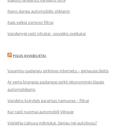
Klaidos renkantis vandens filtrą
Nano danga automobilio stiklams
Kaip veikia osmoso filtrai
Vandenyje rasti nitratai - poveikis sveikatai
PIGUS AVIABILIETAI
Vasarinių padangų pirkimas internetu – geriausia išeitis
Ar verta brangias padangas pirkti ekonominės klasės
automobiliams
Vandens kokybės garantas namuose – filtrai
Kur rasti nuomai automobilį Vilniuje
Vokietija Lietuva mikriukai. Geriau nei autobusu?