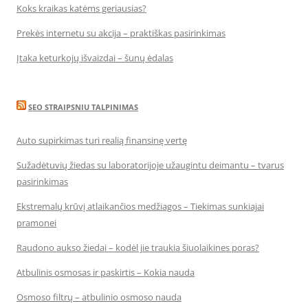
Koks kraikas katėms geriausias?
Prekės internetu su akcija – praktiškas pasirinkimas
Įtaka keturkojų išvaizdai – šunų ėdalas
SEO STRAIPSNIU TALPINIMAS
Auto supirkimas turi realią finansinę vertę
Sužadėtuvių žiedas su laboratorijoje užaugintu deimantu – tvarus
pasirinkimas
Ekstremalų krūvį atlaikančios medžiagos – Tiekimas sunkiajai
pramonei
Raudono aukso žiedai – kodėl jie traukia šiuolaikines poras?
Atbulinis osmosas ir paskirtis – Kokia nauda
Osmoso filtrų – atbulinio osmoso nauda