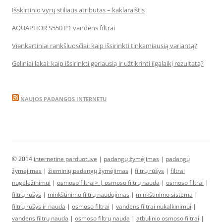
Išskirtinio vyrų stiliaus atributas – kaklaraištis
AQUAPHOR S550 P1 vandens filtrai
Vienkartiniai rankšluosčiai: kaip išsirinkti tinkamiausią variantą?
Geliniai lakai: kaip išsirinkti geriausią ir užtikrinti ilgalaikį rezultatą?
NAUJOS PADANGOS INTERNETU
© 2014
internetine parduotuve
|
padangų žymėjimas
|
padangų
žymėjimas
|
žieminių padangų žymėjimas
|
filtrų rūšys
|
filtrai
nugeležinimui
|
osmoso filtrai> |
osmoso filtrų nauda
|
osmoso filtrai
|
filtrų rūšys
|
minkštinimo filtrų naudojimas
|
minkštinimo sistema
|
filtrų rūšys ir nauda
|
osmoso filtrai
|
vandens filtrai nukalkinimui
|
vandens filtrų nauda
|
osmoso filtrų nauda
|
atbulinio osmoso filtrai
|