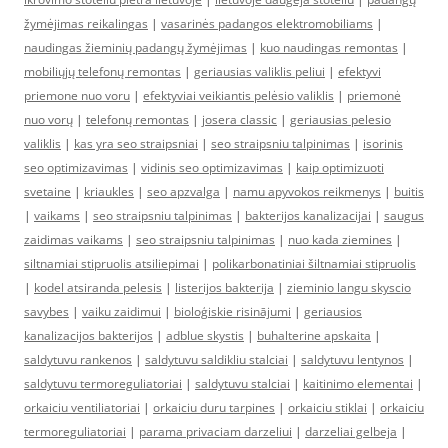
žymėjimas reikalingas
|
vasarinės padangos elektromobiliams
|
naudingas žieminių padangų žymėjimas
|
kuo naudingas remontas
|
mobiliųjų telefonų remontas
|
geriausias valiklis peliui
|
efektyvi
priemone nuo voru
|
efektyviai veikiantis pelėsio valiklis
|
priemonė
nuo vorų
|
telefonų remontas
|
josera classic
|
geriausias pelesio
valiklis
|
kas yra seo straipsniai
|
seo straipsniu talpinimas
|
isorinis
seo optimizavimas
|
vidinis seo optimizavimas
|
kaip optimizuoti
svetaine
|
kriaukles
|
seo apzvalga
|
namu apyvokos reikmenys
|
buitis
|
vaikams
|
seo straipsniu talpinimas
|
bakterijos kanalizacijai
|
saugus
zaidimas vaikams
|
seo straipsniu talpinimas
|
nuo kada ziemines
|
siltnamiai stipruolis atsiliepimai
|
polikarbonatiniai šiltnamiai stipruolis
|
kodel atsiranda pelesis
|
listerijos bakterija
|
zieminio langu skyscio
savybes
|
vaiku zaidimui
|
bioloģiskie risinājumi
|
geriausios
kanalizacijos bakterijos
|
adblue skystis
|
buhalterine apskaita
|
saldytuvu rankenos
|
saldytuvu saldikliu stalciai
|
saldytuvu lentynos
|
saldytuvu termoreguliatoriai
|
saldytuvu stalciai
|
kaitinimo elementai
|
orkaiciu ventiliatoriai
|
orkaiciu duru tarpines
|
orkaiciu stiklai
|
orkaiciu
termoreguliatoriai
|
parama privaciam darzeliui
|
darzeliai gelbeja
|