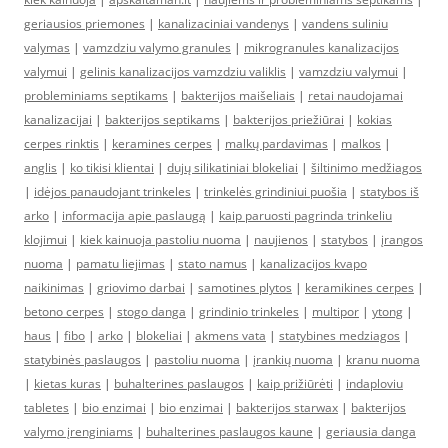
geriausios priemones
|
kanalizaciniai vandenys
|
vandens suliniu
valymas
|
vamzdziu valymo granules
|
mikrogranules kanalizacijos
valymui
|
gelinis kanalizacijos vamzdziu valiklis
|
vamzdziu valymui
|
probleminiams septikams
|
bakterijos maišeliais
|
retai naudojamai
kanalizacijai
|
bakterijos septikams
|
bakterijos priežiūrai
|
kokias
cerpes rinktis
|
keramines cerpes
|
malkų pardavimas
|
malkos
|
anglis
|
ko tikisi klientai
|
dujų silikatiniai blokeliai
|
šiltinimo medžiagos
|
idėjos panaudojant trinkeles
|
trinkelės grindiniui puošia
|
statybos iš
arko
|
informacija apie paslaugą
|
kaip paruosti pagrinda trinkeliu
klojimui
|
kiek kainuoja pastoliu nuoma
|
naujienos
|
statybos
|
įrangos
nuoma
|
pamatu liejimas
|
stato namus
|
kanalizacijos kvapo
naikinimas
|
griovimo darbai
|
samotines plytos
|
keramikines cerpes
|
betono cerpes
|
stogo danga
|
grindinio trinkeles
|
multipor
|
ytong
|
haus
|
fibo
|
arko
|
blokeliai
|
akmens vata
|
statybines medziagos
|
statybinės paslaugos
|
pastoliu nuoma
|
įrankių nuoma
|
kranu nuoma
|
kietas kuras
|
buhalterines paslaugos
|
kaip prižiūrėti
|
indaploviu
tabletes
|
bio enzimai
|
bio enzimai
|
bakterijos starwax
|
bakterijos
valymo įrenginiams
|
buhalterines paslaugos kaune
|
geriausia danga