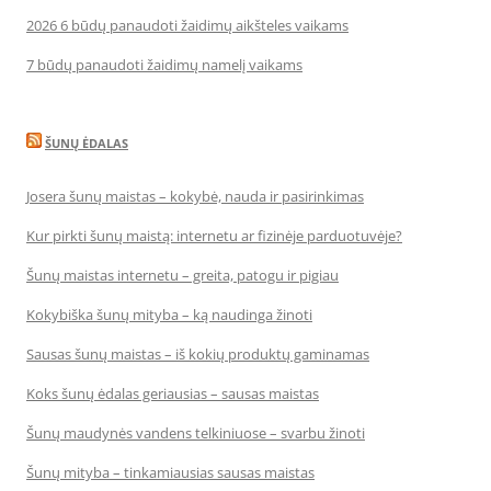
2026 6 būdų panaudoti žaidimų aikšteles vaikams
7 būdų panaudoti žaidimų namelį vaikams
ŠUNŲ ĖDALAS
Josera šunų maistas – kokybė, nauda ir pasirinkimas
Kur pirkti šunų maistą: internetu ar fizinėje parduotuvėje?
Šunų maistas internetu – greita, patogu ir pigiau
Kokybiška šunų mityba – ką naudinga žinoti
Sausas šunų maistas – iš kokių produktų gaminamas
Koks šunų ėdalas geriausias – sausas maistas
Šunų maudynės vandens telkiniuose – svarbu žinoti
Šunų mityba – tinkamiausias sausas maistas