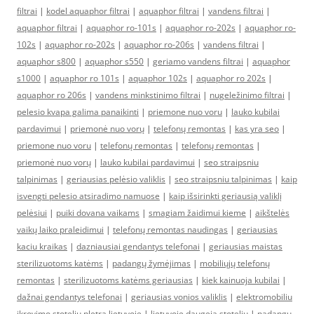
filtrai
|
kodel aquaphor filtrai
|
aquaphor filtrai
|
vandens filtrai
|
aquaphor filtrai
|
aquaphor ro-101s
|
aquaphor ro-202s
|
aquaphor ro-
102s
|
aquaphor ro-202s
|
aquaphor ro-206s
|
vandens filtrai
|
aquaphor s800
|
aquaphor s550
|
geriamo vandens filtrai
|
aquaphor
s1000
|
aquaphor ro 101s
|
aquaphor 102s
|
aquaphor ro 202s
|
aquaphor ro 206s
|
vandens minkstinimo filtrai
|
nugeležinimo filtrai
|
pelesio kvapa galima panaikinti
|
priemone nuo voru
|
lauko kubilai
pardavimui
|
priemonė nuo vorų
|
telefonų remontas
|
kas yra seo
|
priemone nuo voru
|
telefonų remontas
|
telefonų remontas
|
priemonė nuo vorų
|
lauko kubilai pardavimui
|
seo straipsniu
talpinimas
|
geriausias pelėsio valiklis
|
seo straipsniu talpinimas
|
kaip
isvengti pelesio atsiradimo namuose
|
kaip išsirinkti geriausią valiklį
pelėsiui
|
puiki dovana vaikams
|
smagiam žaidimui kieme
|
aikštelės
vaikų laiko praleidimui
|
telefonų remontas naudingas
|
geriausias
kaciu kraikas
|
dazniausiai gendantys telefonai
|
geriausias maistas
sterilizuotoms katėms
|
padangų žymėjimas
|
mobiliųjų telefonų
remontas
|
sterilizuotoms katėms geriausias
|
kiek kainuoja kubilai
|
dažnai gendantys telefonai
|
geriausias vonios valiklis
|
elektromobiliu
ikrovimo stoteliu pletra lietuvoje
|
lietuvoje daugeja stoteliu
|
padangų