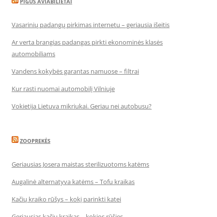
PIGUS AVIABILIETAI
Vasarinių padangų pirkimas internetu – geriausia išeitis
Ar verta brangias padangas pirkti ekonominės klasės
automobiliams
Vandens kokybės garantas namuose – filtrai
Kur rasti nuomai automobilį Vilniuje
Vokietija Lietuva mikriukai. Geriau nei autobusu?
ZOOPREKĖS
Geriausias Josera maistas sterilizuotoms katėms
Augalinė alternatyva katėms – Tofu kraikas
Kačių kraiko rūšys – kokį parinkti katei
Geriausias kačių kraikas – kokios rūšies