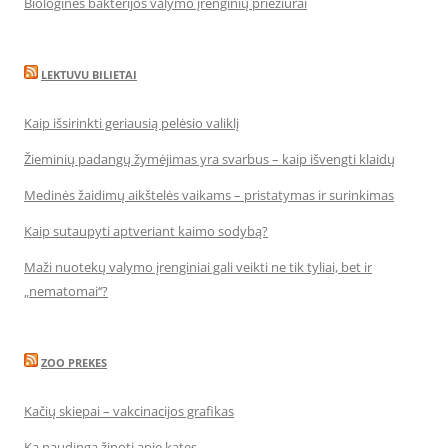
Biologinės bakterijos valymo įrenginių priežiūrai
LEKTUVU BILIETAI
Kaip išsirinkti geriausią pelėsio valiklį
Žieminių padangų žymėjimas yra svarbus – kaip išvengti klaidų
Medinės žaidimų aikštelės vaikams – pristatymas ir surinkimas
Kaip sutaupyti aptveriant kaimo sodybą?
Maži nuotekų valymo įrenginiai gali veikti ne tik tyliai, bet ir
„nematomai‘‘?
ZOO PREKES
Kačių skiepai – vakcinacijos grafikas
Ką naudinga žinoti apie kates