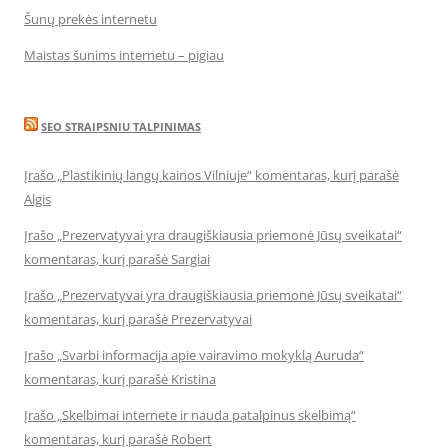
Šunų prekės internetu
Maistas šunims internetu – pigiau
SEO STRAIPSNIU TALPINIMAS
Įrašo „Plastikinių langų kainos Vilniuje“ komentaras, kurį parašė
Algis
Įrašo „Prezervatyvai yra draugiškiausia priemonė Jūsų sveikatai“
komentaras, kurį parašė Sargiai
Įrašo „Prezervatyvai yra draugiškiausia priemonė Jūsų sveikatai“
komentaras, kurį parašė Prezervatyvai
Įrašo „Svarbi informacija apie vairavimo mokyklą Auruda“
komentaras, kurį parašė Kristina
Įrašo „Skelbimai internete ir nauda patalpinus skelbimą“
komentaras, kurį parašė Robert