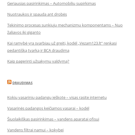
Geriausias pasirinkimas – Automobilių supirkimas
Nuotraukos ir spauda ant drobės
Tekinimo procesas sunkiųjų mechanizmų komponentams – Nuo
žaliavos iki giganto
Kai ramybė yra svarbiau už greitį, kodėl „Vezam123.lt“ renkasi
pedantišką tvarką ir BCA draudimą
Kaip pagerinti užsakymų valdymą?
DRAUDIMAS
Kokių vasarinių padangų ieškote – visas rasite internetu
Vasarinės padangos keičiamos vasarai – kodėl
Šiuolaikiškas pasirinkimas – vandens aparatai ofisui
Vandens filtrai namui – kokybei