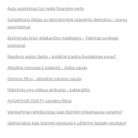
Auto supirkimas turi realią finansinę vertę
Sužadėtuvių žiedas su laboratorijoje užaugintu deimantu – tvarus
pasirinkimas
Ekstremalų krūvį atlaikančios medžiagos – Tiekimas sunkiajai
pramonei
Raudono aukso žiedai – kodėl jie traukia šiuolaikines poras?
Atbulinis osmosas ir paskirtis – Kokia nauda
Osmoso filtrų – atbulinio osmoso nauda
Išskirtinio vyrų stiliaus atributas – kaklaraištis
AQUAPHOR S550 P1 vandens filtrai
Vienkartiniai rankšluosčiai: kaip išsirinkti tinkamiausią variantą?
Geliniai lakai: kaip išsirinkti geriausią ir užtikrinti ilgalaikį rezultatą?