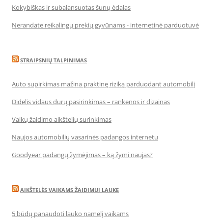
Kokybiškas ir subalansuotas šunų ėdalas
Nerandate reikalingų prekių gyvūnams - internetinė parduotuvė
STRAIPSNIŲ TALPINIMAS
Auto supirkimas mažina praktinę riziką parduodant automobilį
Didelis vidaus durų pasirinkimas – rankenos ir dizainas
Vaikų žaidimo aikštelių surinkimas
Naujos automobilių vasarinės padangos internetu
Goodyear padangų žymėjimas – ką žymi naujas?
AIKŠTELĖS VAIKAMS ŽAIDIMUI LAUKE
5 būdų panaudoti lauko namelį vaikams