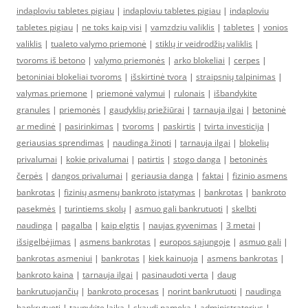
indaploviu tabletes pigiau
|
indaploviu tabletes pigiau
|
indaploviu
tabletes pigiau
|
ne toks kaip visi
|
vamzdziu valiklis
|
tabletes
|
vonios
valiklis
|
tualeto valymo priemonė
|
stiklų ir veidrodžių valiklis
|
tvoroms iš betono
|
valymo priemonės
|
arko blokeliai
|
cerpes
|
betoniniai blokeliai tvoroms
|
išskirtinė tvora
|
straipsnių talpinimas
|
valymas priemone
|
priemonė valymui
|
rulonais
|
išbandykite
granules
|
priemonės
|
gaudyklių priežiūrai
|
tarnauja ilgai
|
betoninė
ar medinė
|
pasirinkimas
|
tvoroms
|
paskirtis
|
tvirta investicija
|
geriausias sprendimas
|
naudinga žinoti
|
tarnauja ilgai
|
blokelių
privalumai
|
kokie privalumai
|
patirtis
|
stogo danga
|
betoninės
čerpės
|
dangos privalumai
|
geriausia danga
|
faktai
|
fizinio asmens
bankrotas
|
fizinių asmenų bankroto įstatymas
|
bankrotas
|
bankroto
pasekmės
|
turintiems skolų
|
asmuo gali bankrutuoti
|
skelbti
naudinga
|
pagalba
|
kaip elgtis
|
naujas gyvenimas
|
3 metai
|
išsigelbėjimas
|
asmens bankrotas
|
europos sąjungoje
|
asmuo gali
|
bankrotas asmeniui
|
bankrotas
|
kiek kainuoja
|
asmens bankrotas
|
bankroto kaina
|
tarnauja ilgai
|
pasinaudoti verta
|
daug
bankrutuojančių
|
bankroto procesas
|
norint bankrutuoti
|
naudinga
bankrutuoti
|
taupykite laiką
|
skaudi pamoka
|
administratorius
|