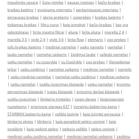
maudynės vasarą
|
šunų mityba
|
sausas maistas
|
kačių kraikas
|
kraikas katėms
|
gyvūnams internetu
|
perkamiausios internetu
|
geriausias kraikas
|
akcija prekems
|
zooprekės
|
kraikas katems
|
tinkamas kraikas
|
filtru rusys
|
kaip ismokyti
|
kačių kraikas
|
kas yra
odontologas
|
brita maxtra filtrai
|
aluna
|
brita aluna
|
marella 2,4
|
marella 3,5
|
style 2,4
|
style 3,6
|
brita flow
|
elemaris
|
zoo prekes
|
tofu kraikas katėms
|
mediniai nameliai
|
vaikų namelis
|
nameliai
|
lauko nameliai
|
nameliai vaikams
|
žaidimui lauke
|
vaikiski nameliai
|
vaiku nameliai
|
su ciuozykla
|
su čiuožykla
|
zoo prekes
|
Vienadieniai
lęšiai
|
vaiku zaidimui
|
nameliai vaikams
|
mediniai nameliai
|
namelis
|
vaiku mediniai nameliai
|
nameliai vaiku zaidimui
|
mediniai vaikams
|
vaiku nameliai
|
siukliu isvezimas klaipeda
|
vaiku nameliai
|
kroviniu
pervezimas klaipeda
|
tralas klaipeda
|
griovimo darbai klaipeda
|
siukliu isvezimas
|
klinkerio trinkeles
|
stogo danga
|
biopreparatai
nuotekoms
|
priemone starwax 637
|
irenginiu bakterijos kaina
|
STARWAX bakteriju kaina
|
valiklis buityje
|
kaip isirinkti geriausia
|
klinkerio plytos
|
klinkeris
|
kaip panaikinti pelesi vonioje
|
kaip
isnaikinti
|
kaip naikinti pelesi
|
pelesio valiklis
|
pelesi vonioje
|
mediniai vaiku zaidimu nameliai
|
mediniai nameliai vaikams
|
zaidimu