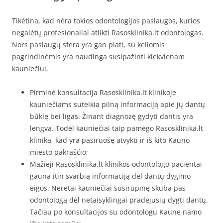
Tikėtina, kad nėra tokios odontologijos paslaugos, kurios
negalėtų profesionaliai atlikti Rasosklinika.lt odontologas.
Nors paslaugų sfera yra gan plati, su keliomis
pagrindinėmis yra naudinga susipažinti kiekvienam
kauniečiui.
Pirminė konsultacija Rasosklinika.lt klinikoje
kauniečiams suteikia pilną informaciją apie jų dantų
būklę bei ligas. Žinant diagnozę gydyti dantis yra
lengva. Todėl kauniečiai taip pamėgo Rasosklinika.lt
kliniką, kad yra pasiruošę atvykti ir iš kito Kauno
miesto pakraščio;
Mažieji Rasosklinika.lt klinikos odontologo pacientai
gauna itin svarbią informaciją dėl dantų dygimo
eigos. Neretai kauniečiai susirūpinę skuba pas
odontologą dėl netaisyklingai pradėjusių dygti dantų.
Tačiau po konsultacijos su odontologu Kaune namo