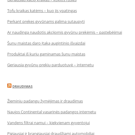
Tofu kraikas katėms – kuo jis ypatingas
Perkant prekes gyvūnams galima sutaupyti
Ar naudinga naudotis akcijomis gyvūnų prekėmis – pastebėjimai
Šunų maistas daro įtaką augintinio išvaizdai
Produktai iš kurių gaminamas šunų maistas
Geriausia gyvūnų prekių parduotuvė – internetu
DRAUDIMAS
Žieminių padangų žymėjimas ir draudimas
Naujos Continental vasarinės padangos internetu
Vandens filtrai namui – kiekvienam gyventojui
Pigiausiai ir brangiausiai draudžiami automobiliai