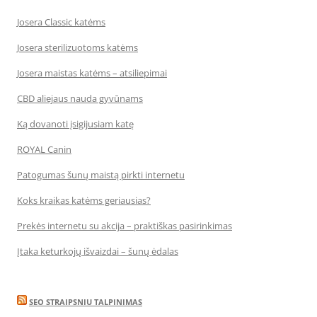
Josera Classic katėms
Josera sterilizuotoms katėms
Josera maistas katėms – atsiliepimai
CBD aliejaus nauda gyvūnams
Ką dovanoti įsigijusiam katę
ROYAL Canin
Patogumas šunų maistą pirkti internetu
Koks kraikas katėms geriausias?
Prekės internetu su akcija – praktiškas pasirinkimas
Įtaka keturkojų išvaizdai – šunų ėdalas
SEO STRAIPSNIU TALPINIMAS