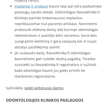
išvyksta ramūs;
Implantai ir protezai
Kaune taip pat nėra paskutinėje
paslaugų sąrašo vietoje. Odontologas Rasosklinika.lt
klinikoje parinks tinkamiausius implantus
nepriklausomai nuo paciento amžiaus. Norintiems
protezuoti didesnę dantų dalį burnoje odontologas
rekomenduos ir pasiūlys kelis variantus, kurie keis
susigrąžinti komfortą ir gerą savijautą bei iš naujo
atstatys pasitikėjimą savimi;
Jei suskaudo dantį, Rasosklinika.lt odontologas
kauniečiams gali suteikti skubią pagalbą. Tereikia
susisiekti su Rasosklinika.lt registratūra ir sužinoti
kada odontolgas Kaune Jus galės priimti be
išankstinės registratūros.
Sužinokite,
kodėl geltonuoja dantys
.
ODONTOLOGIJOS KLINIKOS PASLAUGOS