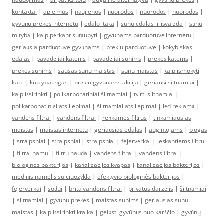
kontaktai
|
apie mus
|
naujienos
|
nuorodos
|
nuorodos
|
nuorodos
|
gyvunu prekes internetu
|
edalo itaka
|
sunu edalas ir isvaizda
|
sunu
mityba
|
kaip perkant sutaupyti
|
gyvunams parduotuve internetu
|
geriausia parduotuve gyvunams
|
prekiu parduotuve
|
kokybiskas
edalas
|
pavadeliai katems
|
pavadeliai sunims
|
prekes katems
|
prekes sunims
|
sausas sunu maistas
|
sunu maistas
|
kaip ismokyti
kate
|
kuo ypatingas
|
prekiu gyvunams akcija
|
geriausi siltnamiai
|
kaip issirinkti
|
polikarbonatiniai šiltnamiai
|
tvirti siltnamiai
|
polikarbonatiniai atsiliepimai
|
šiltnamiai atsiliepimai
|
led reklama
|
vandens filtrai
|
vandens filtrai
|
renkamės filtrus
|
tinkamiausias
maistas
|
maistas internetu
|
geriausias ėdalas
|
augintojams
|
blogas
|
straipsniai
|
straipsniai
|
straipsniai
|
fejerverkai
|
ieskantiems filtru
|
filtrai namui
|
filtru nauda
|
vandens filtrai
|
vandens filtrai
|
biologinės bakterijos
|
kanalizacijos kvapas
|
kanalizacijos bakterijos
|
medinis namelis su ciuozykla
|
efektyvio biologinės bakterijos
|
fejerverkai
|
sodui
|
brita vandens filtrai
|
privatus darzelis
|
šiltnamiai
|
siltnamiai
|
gyvunu prekes
|
maistas sunims
|
geriausias sunu
maistas
|
kaip issirinkti kraika
|
gelbsti gyvūnus nuo karščio
|
gyvūnų