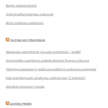
Banko paskola būstui
Greiti kreditai internetu Lietuvoje
Būsto paskolos palūkanos
TALPINA SEO STRAIPSNIUS
Geriausias pasirinkimas yra auto supirkimas – kodėl?
Automobilių supirkimas padeda išspręsti finansų trūkumą
Tekinimo paslaugos ir realūs pavyzdžiai iš sunkiosios pramonės
Kaip transformuoti užsakymų valdymą per 12 mėnesių?
Atbulinis osmosas ir nauda
GUVŪNŲ PREKĖS