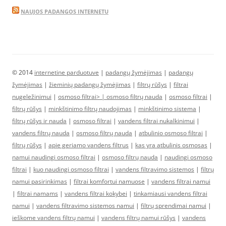
NAUJOS PADANGOS INTERNETU
© 2014
internetine parduotuve
|
padangų žymėjimas
|
padangų
žymėjimas
|
žieminių padangų žymėjimas
|
filtrų rūšys
|
filtrai
nugeležinimui
|
osmoso filtrai> |
osmoso filtrų nauda
|
osmoso filtrai
|
filtrų rūšys
|
minkštinimo filtrų naudojimas
|
minkštinimo sistema
|
filtrų rūšys ir nauda
|
osmoso filtrai
|
vandens filtrai nukalkinimui
|
vandens filtrų nauda
|
osmoso filtrų nauda
|
atbulinio osmoso filtrai
|
filtrų rūšys
|
apie geriamo vandens filtrus
|
kas yra atbulinis osmosas
|
namui naudingi osmoso filtrai
|
osmoso filtrų nauda
|
naudingi osmoso
filtrai
|
kuo naudingi osmoso filtrai
|
vandens filtravimo sistemos
|
filtrų
namui pasirinkimas
|
filtrai komfortui namuose
|
vandens filtrai namui
|
filtrai namams
|
vandens filtrai kokybei
|
tinkamiausi vandens filtrai
namui
|
vandens filtravimo sistemos namui
|
filtrų sprendimai namui
|
ieškome vandens filtrų namui
|
vandens filtrų namui rūšys
|
vandens