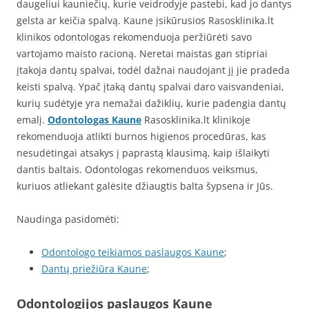
daugeliui kauniečių, kurie veidrodyje pastebi, kad jo dantys
gelsta ar keičia spalvą. Kaune įsikūrusios Rasosklinika.lt
klinikos odontologas rekomenduoja peržiūrėti savo
vartojamo maisto racioną. Neretai maistas gan stipriai
įtakoja dantų spalvai, todėl dažnai naudojant jį jie pradeda
keisti spalvą. Ypač įtaką dantų spalvai daro vaisvandeniai,
kurių sudėtyje yra nemažai dažiklių, kurie padengia dantų
emalį.
Odontologas Kaune
Rasosklinika.lt klinikoje
rekomenduoja atlikti burnos higienos procedūras, kas
nesudėtingai atsakys į paprastą klausimą, kaip išlaikyti
dantis baltais. Odontologas rekomenduos veiksmus,
kuriuos atliekant galėsite džiaugtis balta šypsena ir Jūs.
Naudinga pasidomėti:
Odontologo teikiamos paslaugos Kaune
;
Dantų priežiūra Kaune
;
Odontologijos paslaugos Kaune