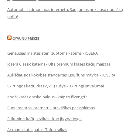
Automobilio draudimas internetu. Saugumas priklauso nuo Jūsų
pačių!
GYVUNU PREKES
Geriausias maistas sterilizuotoms katėms - JOSERA
Josera Classic katėms - Ulta premium klasės kačių maistas
Aukščiausios kokybės standartas Jūsų šuns mitybai - JOSERA
Skirtingos kačių draskyklių rūšys – skirtingi privalumai
Kodėl katės drasko baldus - kaip to išvengti?
Šunų maistas internetu - praktiškas pasirinkimas
Silikoninis kačių kraikas - kuo jis ypatingas
Ar mano katei patiks Tofu kraikas