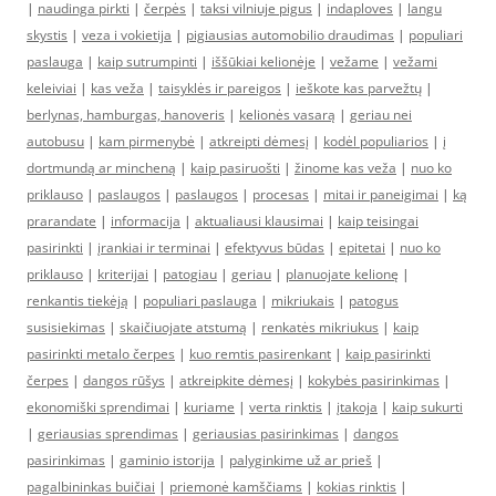
|
naudinga pirkti
|
čerpės
|
taksi vilniuje pigus
|
indaploves
|
langu
skystis
|
veza i vokietija
|
pigiausias automobilio draudimas
|
populiari
paslauga
|
kaip sutrumpinti
|
iššūkiai kelionėje
|
vežame
|
vežami
keleiviai
|
kas veža
|
taisyklės ir pareigos
|
ieškote kas parvežtų
|
berlynas, hamburgas, hanoveris
|
kelionės vasarą
|
geriau nei
autobusu
|
kam pirmenybė
|
atkreipti dėmesį
|
kodėl populiarios
|
į
dortmundą ar mincheną
|
kaip pasiruošti
|
žinome kas veža
|
nuo ko
priklauso
|
paslaugos
|
paslaugos
|
procesas
|
mitai ir paneigimai
|
ką
prarandate
|
informacija
|
aktualiausi klausimai
|
kaip teisingai
pasirinkti
|
įrankiai ir terminai
|
efektyvus būdas
|
epitetai
|
nuo ko
priklauso
|
kriterijai
|
patogiau
|
geriau
|
planuojate kelionę
|
renkantis tiekėją
|
populiari paslauga
|
mikriukais
|
patogus
susisiekimas
|
skaičiuojate atstumą
|
renkatės mikriukus
|
kaip
pasirinkti metalo čerpes
|
kuo remtis pasirenkant
|
kaip pasirinkti
čerpes
|
dangos rūšys
|
atkreipkite dėmesį
|
kokybės pasirinkimas
|
ekonomiški sprendimai
|
kuriame
|
verta rinktis
|
įtakoja
|
kaip sukurti
|
geriausias sprendimas
|
geriausias pasirinkimas
|
dangos
pasirinkimas
|
gaminio istorija
|
palyginkime už ar prieš
|
pagalbininkas buičiai
|
priemonė kamščiams
|
kokias rinktis
|