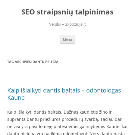
Skip
to
SEO straipsnių talpinimas
content
Verslui – 3xpozicija.lt
Menu
TAG ARCHIVES:
DANTU PRITEZAI
Kaip išlaikyti dantis baltais – odontologas
Kaune
Kaip išlaikyti dantis baltais. Dažnas kaunietis žino ir
supranta dantų priežiūros procedūrų svarbą. Tačiau dar
ne visi yra pasidomėję platesnėmis galimybėmis Kaune, kai
dantų higiena yra patikima odontologui. Nors dantų pasta