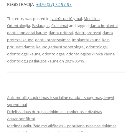
REGISTRACIJA
+370 (37) 72 97 97
This entry was posted in
Įvairūs pasiūlymai
,
Medicina
,
Odontologija
,
Paslaugos
,
Skelbimai
and tagged
dantu implantai
,
dantu implantai kaune
,
dantu pritezai
,
dantu protezai
,
dantu
protezai kaune
,
dantu protezavimas
,
implantai kaune
,
kaip
priziureti dantis
,
kauno geriausi odontologai
,
odontologai
,
odontologai kaune
,
odontologas
,
odontologijos klinika kaune
,
odontologų paslaugos kaune
on
2021/05/19
.
Automobilių supirkimas ir socialinė nauda – saugumas, lengvi
sprendimai
Didelis vidaus durų pasirinkimas – rankenos ir dizainas
Aquaphor filtrai
Medinės vaikų žaidimo aikštelės – populiariausias pasirinkimas