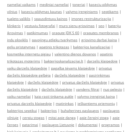
nameliai vaikams
|
mediniai nameliai
|
toneriai
|
kaseciu pildymas
vilnius
|
kaseciu pildymas kaunas
|
valymo įrenginiams
|
septikams
|
tualeto valiklis
|
spausdintuvu kainos
|
imones restrukturizacija
|
klinkeris
|
vestuviu fotografai
|
muro sienu griovimas
|
seo
|
bateriju
ikrovimas
|
patikimumas
|
orapute JDK S 60
|
oraputes membranos
|
indu ploviklis
|
pavojingu atlieku tvarkymas
|
griovimo darbai kaina
|
geliu pristatymas
|
apatinis trikotazas
|
bakterijos kanalizacijai
|
kosmetika internetu pigiau
|
valentino dienos dovanos
|
apatinis
trikotazas moterims
|
bakterijoskanalizacijai.lt
|
darzelis klaipedoje
|
vaiku darzelis klaipedoje
|
pagalba tėvams klaipėdoje
|
privatus
darželis klaipėdoje gelbėja
|
darželis klaipėdoje
|
pasirinkimas
klaipėdoje
|
darželis klaipėdoje
|
privatus darželis klaipėdoje
|
privatus
darželis klaipėdoje
|
darželis klaipėdoje
|
vandens filtrai
|
nuo pelesio
|
vaiku nameliai
|
kaip rasti tinkama aukle
|
valymo irenginiai kaina
|
privatus darzelis klaipedoje
|
matininkas
|
ieškantiems priemonių
|
bakterijos septikui
|
bakterijos
|
buhalterines paslaugos
|
paslaugos
vilniuje
|
cerpiu stogas
|
mitai apie dangą
|
apie čerpinį stogą
|
apie
čerpes
|
patarimai
|
paslaugos Lietuvoje
|
dokumentai
|
programos
|
kiek kainuoja
|
apskaitaman.lt
|
naujiems ir probleminiams septikams
|