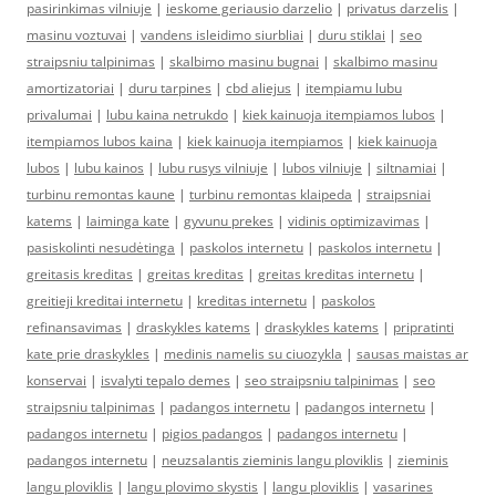
pasirinkimas vilniuje
|
ieskome geriausio darzelio
|
privatus darzelis
|
masinu voztuvai
|
vandens isleidimo siurbliai
|
duru stiklai
|
seo
straipsniu talpinimas
|
skalbimo masinu bugnai
|
skalbimo masinu
amortizatoriai
|
duru tarpines
|
cbd aliejus
|
itempiamu lubu
privalumai
|
lubu kaina netrukdo
|
kiek kainuoja itempiamos lubos
|
itempiamos lubos kaina
|
kiek kainuoja itempiamos
|
kiek kainuoja
lubos
|
lubu kainos
|
lubu rusys vilniuje
|
lubos vilniuje
|
siltnamiai
|
turbinu remontas kaune
|
turbinu remontas klaipeda
|
straipsniai
katems
|
laiminga kate
|
gyvunu prekes
|
vidinis optimizavimas
|
pasiskolinti nesudėtinga
|
paskolos internetu
|
paskolos internetu
|
greitasis kreditas
|
greitas kreditas
|
greitas kreditas internetu
|
greitieji kreditai internetu
|
kreditas internetu
|
paskolos
refinansavimas
|
draskykles katems
|
draskykles katems
|
pripratinti
kate prie draskykles
|
medinis namelis su ciuozykla
|
sausas maistas ar
konservai
|
isvalyti tepalo demes
|
seo straipsniu talpinimas
|
seo
straipsniu talpinimas
|
padangos internetu
|
padangos internetu
|
padangos internetu
|
pigios padangos
|
padangos internetu
|
padangos internetu
|
neuzsalantis zieminis langu ploviklis
|
zieminis
langu ploviklis
|
langu plovimo skystis
|
langu ploviklis
|
vasarines