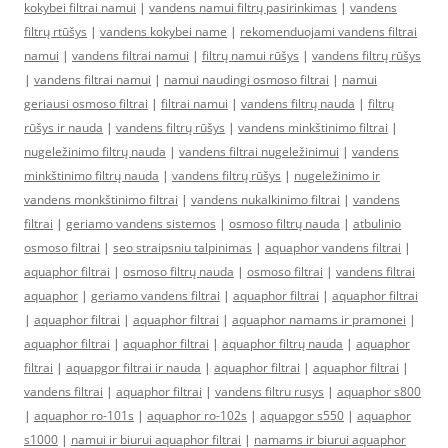
kokybei filtrai namui
|
vandens namui filtrų pasirinkimas
|
vandens
filtrų rtūšys
|
vandens kokybei name
|
rekomenduojami vandens filtrai
namui
|
vandens filtrai namui
|
filtrų namui rūšys
|
vandens filtrų rūšys
|
vandens filtrai namui
|
namui naudingi osmoso filtrai
|
namui
geriausi osmoso filtrai
|
filtrai namui
|
vandens filtrų nauda
|
filtrų
rūšys ir nauda
|
vandens filtrų rūšys
|
vandens minkštinimo filtrai
|
nugeležinimo filtrų nauda
|
vandens filtrai nugeležinimui
|
vandens
minkštinimo filtrų nauda
|
vandens filtrų rūšys
|
nugeležinimo ir
vandens monkštinimo filtrai
|
vandens nukalkinimo filtrai
|
vandens
filtrai
|
geriamo vandens sistemos
|
osmoso filtrų nauda
|
atbulinio
osmoso filtrai
|
seo straipsniu talpinimas
|
aquaphor vandens filtrai
|
aquaphor filtrai
|
osmoso filtrų nauda
|
osmoso filtrai
|
vandens filtrai
aquaphor
|
geriamo vandens filtrai
|
aquaphor filtrai
|
aquaphor filtrai
|
aquaphor filtrai
|
aquaphor filtrai
|
aquaphor namams ir pramonei
|
aquaphor filtrai
|
aquaphor filtrai
|
aquaphor filtrų nauda
|
aquaphor
filtrai
|
aquapgor filtrai ir nauda
|
aquaphor filtrai
|
aquaphor filtrai
|
vandens filtrai
|
aquaphor filtrai
|
vandens filtru rusys
|
aquaphor s800
|
aquaphor ro-101s
|
aquaphor ro-102s
|
aquapgor s550
|
aquaphor
s1000
|
namui ir biurui aquaphor filtrai
|
namams ir biurui aquaphor