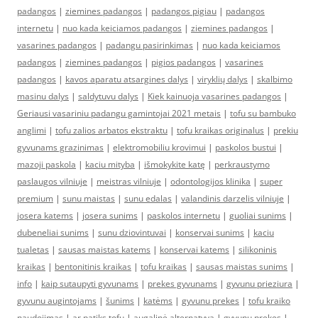
padangos
|
ziemines padangos
|
padangos pigiau
|
padangos
internetu
|
nuo kada keiciamos padangos
|
ziemines padangos
|
vasarines padangos
|
padangu pasirinkimas
|
nuo kada keiciamos
padangos
|
ziemines padangos
|
pigios padangos
|
vasarines
padangos
|
kavos aparatu atsargines dalys
|
viryklių dalys
|
skalbimo
masinu dalys
|
saldytuvu dalys
|
Kiek kainuoja vasarines padangos
|
Geriausi vasariniu padangu gamintojai 2021 metais
|
tofu su bambuko
anglimi
|
tofu zalios arbatos ekstraktu
|
tofu kraikas originalus
|
prekiu
gyvunams grazinimas
|
elektromobiliu krovimui
|
paskolos bustui
|
mazoji paskola
|
kaciu mityba
|
išmokykite katę
|
perkraustymo
paslaugos vilniuje
|
meistras vilniuje
|
odontologijos klinika
|
super
premium
|
sunu maistas
|
sunu edalas
|
valandinis darzelis vilniuje
|
josera katems
|
josera sunims
|
paskolos internetu
|
guoliai sunims
|
dubeneliai sunims
|
sunu dziovintuvai
|
konservai sunims
|
kaciu
tualetas
|
sausas maistas katems
|
konservai katems
|
silikoninis
kraikas
|
bentonitinis kraikas
|
tofu kraikas
|
sausas maistas sunims
|
info
|
kaip sutaupyti gyvunams
|
prekes gyvunams
|
gyvunu prieziura
|
gyvunu augintojams
|
šunims
|
katėms
|
gyvunu prekes
|
tofu kraiko
naudojimas
|
ar patiks tofu
|
augalinė alternatyva
|
gyvunu prekes
|