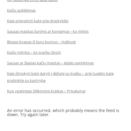
Kačių auklėjimas
Kaip pripratinti katę prie draskyklės
Sausas maistas šunims ar konservai – ką rinktis
Blogas kvapas iš šuns burnos – Halitozė
Kačių mityba – ką svarbu žinoti
Sausas ar šlapias kačių maistas – ėdalo parinkimas
Kaip išmokyti katę daryti į dėžutę su kraiku – prie tualeto katę
pratinkite su kantrybe
Kuo ypatingas Silikoninis kraikas – Privalumai
An error has occurred, which probably means the feed is
down. Try again later.