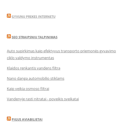
GYVUNU PREKES INTERNETU
SEO STRAIPSNIU TALPINIMAS
Auto supirkimas kaip efektyvus transporto priemonės gyvavimo
ciklo valdymo instrumentas
Klaidos renkantis vandens filtrą
Nano danga automobilio stiklams
Kaip veikia osmoso filtrai
Vandenyje rasti nitratai - poveikis sveikatai
PIGUS AVIABILIETAI