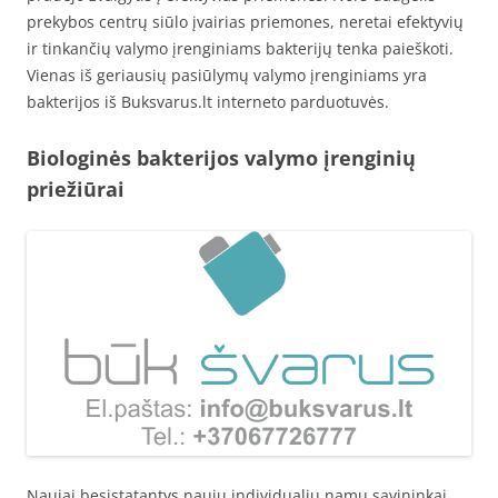
prekybos centrų siūlo įvairias priemones, neretai efektyvių
ir tinkančių valymo įrenginiams bakterijų tenka paieškoti.
Vienas iš geriausių pasiūlymų valymo įrenginiams yra
bakterijos iš Buksvarus.lt interneto parduotuvės.
Biologinės bakterijos valymo įrenginių
priežiūrai
Naujai besistatantys naujų individualių namų savininkai