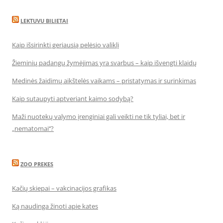
LEKTUVU BILIETAI
Kaip išsirinkti geriausią pelėsio valiklį
Žieminių padangų žymėjimas yra svarbus – kaip išvengti klaidų
Medinės žaidimų aikštelės vaikams – pristatymas ir surinkimas
Kaip sutaupyti aptveriant kaimo sodybą?
Maži nuotekų valymo įrenginiai gali veikti ne tik tyliai, bet ir
„nematomai‘‘?
ZOO PREKES
Kačių skiepai – vakcinacijos grafikas
Ką naudinga žinoti apie kates