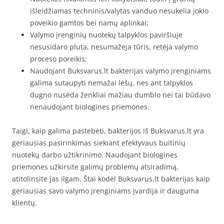
išleidžiamas techninis/valytas vanduo nesukelia jokio
poveikio gamtos bei namų aplinkai;
Valymo įrenginių nuotekų talpyklos paviršiuje
nesusidaro pluta, nesumažėja tūris, retėja valymo
proceso poreikis;
Naudojant Buksvarus.lt bakterijas valymo įrenginiams
galima sutaupyti nemažai lėšų, nes ant talpyklos
dugno nusėda ženkliai mažiau dumblo nei tai būdavo
nenaudojant biologines priemones.
Taigi, kaip galima pastebėti, bakterijos iš Buksvarus.lt yra
geriausias pasirinkimas siekiant efektyvaus buitinių
nuotekų darbo užtikrinimo. Naudojant biologines
priemones užkirsite galimų problemų atsiradimą,
atitolinsite jas ilgam. Štai kodėl Buksvarus.lt bakterijas kaip
geriausias savo valymo įrenginiams įvardija ir dauguma
klientų.