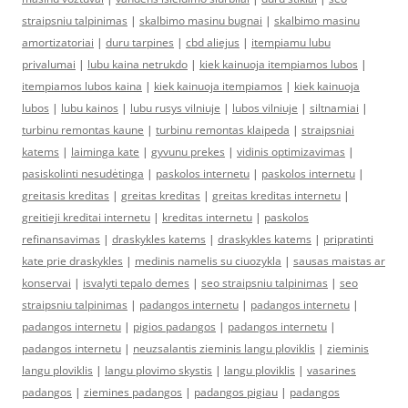
straipsniu talpinimas
|
skalbimo masinu bugnai
|
skalbimo masinu
amortizatoriai
|
duru tarpines
|
cbd aliejus
|
itempiamu lubu
privalumai
|
lubu kaina netrukdo
|
kiek kainuoja itempiamos lubos
|
itempiamos lubos kaina
|
kiek kainuoja itempiamos
|
kiek kainuoja
lubos
|
lubu kainos
|
lubu rusys vilniuje
|
lubos vilniuje
|
siltnamiai
|
turbinu remontas kaune
|
turbinu remontas klaipeda
|
straipsniai
katems
|
laiminga kate
|
gyvunu prekes
|
vidinis optimizavimas
|
pasiskolinti nesudėtinga
|
paskolos internetu
|
paskolos internetu
|
greitasis kreditas
|
greitas kreditas
|
greitas kreditas internetu
|
greitieji kreditai internetu
|
kreditas internetu
|
paskolos
refinansavimas
|
draskykles katems
|
draskykles katems
|
pripratinti
kate prie draskykles
|
medinis namelis su ciuozykla
|
sausas maistas ar
konservai
|
isvalyti tepalo demes
|
seo straipsniu talpinimas
|
seo
straipsniu talpinimas
|
padangos internetu
|
padangos internetu
|
padangos internetu
|
pigios padangos
|
padangos internetu
|
padangos internetu
|
neuzsalantis zieminis langu ploviklis
|
zieminis
langu ploviklis
|
langu plovimo skystis
|
langu ploviklis
|
vasarines
padangos
|
ziemines padangos
|
padangos pigiau
|
padangos