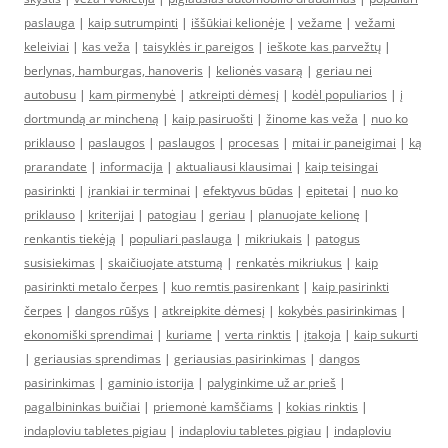
paslauga
|
kaip sutrumpinti
|
iššūkiai kelionėje
|
vežame
|
vežami
keleiviai
|
kas veža
|
taisyklės ir pareigos
|
ieškote kas parvežtų
|
berlynas, hamburgas, hanoveris
|
kelionės vasarą
|
geriau nei
autobusu
|
kam pirmenybė
|
atkreipti dėmesį
|
kodėl populiarios
|
į
dortmundą ar mincheną
|
kaip pasiruošti
|
žinome kas veža
|
nuo ko
priklauso
|
paslaugos
|
paslaugos
|
procesas
|
mitai ir paneigimai
|
ką
prarandate
|
informacija
|
aktualiausi klausimai
|
kaip teisingai
pasirinkti
|
įrankiai ir terminai
|
efektyvus būdas
|
epitetai
|
nuo ko
priklauso
|
kriterijai
|
patogiau
|
geriau
|
planuojate kelionę
|
renkantis tiekėją
|
populiari paslauga
|
mikriukais
|
patogus
susisiekimas
|
skaičiuojate atstumą
|
renkatės mikriukus
|
kaip
pasirinkti metalo čerpes
|
kuo remtis pasirenkant
|
kaip pasirinkti
čerpes
|
dangos rūšys
|
atkreipkite dėmesį
|
kokybės pasirinkimas
|
ekonomiški sprendimai
|
kuriame
|
verta rinktis
|
įtakoja
|
kaip sukurti
|
geriausias sprendimas
|
geriausias pasirinkimas
|
dangos
pasirinkimas
|
gaminio istorija
|
palyginkime už ar prieš
|
pagalbininkas buičiai
|
priemonė kamščiams
|
kokias rinktis
|
indaploviu tabletes pigiau
|
indaploviu tabletes pigiau
|
indaploviu