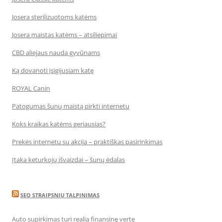
Josera sterilizuotoms katėms
Josera maistas katėms – atsiliepimai
CBD aliejaus nauda gyvūnams
Ką dovanoti įsigijusiam katę
ROYAL Canin
Patogumas šunų maistą pirkti internetu
Koks kraikas katėms geriausias?
Prekės internetu su akcija – praktiškas pasirinkimas
Įtaka keturkojų išvaizdai – šunų ėdalas
SEO STRAIPSNIU TALPINIMAS
Auto supirkimas turi realią finansinę vertę