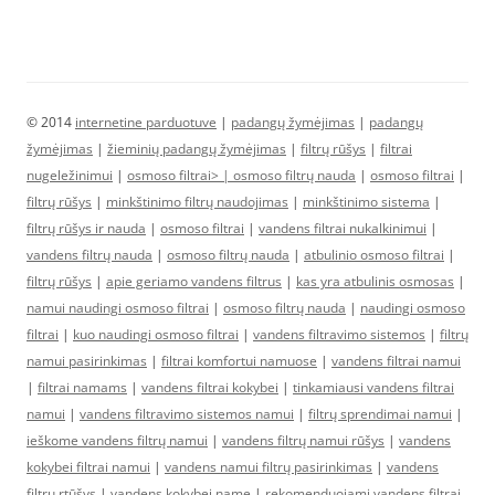
© 2014
internetine parduotuve
|
padangų žymėjimas
|
padangų
žymėjimas
|
žieminių padangų žymėjimas
|
filtrų rūšys
|
filtrai
nugeležinimui
|
osmoso filtrai> |
osmoso filtrų nauda
|
osmoso filtrai
|
filtrų rūšys
|
minkštinimo filtrų naudojimas
|
minkštinimo sistema
|
filtrų rūšys ir nauda
|
osmoso filtrai
|
vandens filtrai nukalkinimui
|
vandens filtrų nauda
|
osmoso filtrų nauda
|
atbulinio osmoso filtrai
|
filtrų rūšys
|
apie geriamo vandens filtrus
|
kas yra atbulinis osmosas
|
namui naudingi osmoso filtrai
|
osmoso filtrų nauda
|
naudingi osmoso
filtrai
|
kuo naudingi osmoso filtrai
|
vandens filtravimo sistemos
|
filtrų
namui pasirinkimas
|
filtrai komfortui namuose
|
vandens filtrai namui
|
filtrai namams
|
vandens filtrai kokybei
|
tinkamiausi vandens filtrai
namui
|
vandens filtravimo sistemos namui
|
filtrų sprendimai namui
|
ieškome vandens filtrų namui
|
vandens filtrų namui rūšys
|
vandens
kokybei filtrai namui
|
vandens namui filtrų pasirinkimas
|
vandens
filtrų rtūšys
|
vandens kokybei name
|
rekomenduojami vandens filtrai