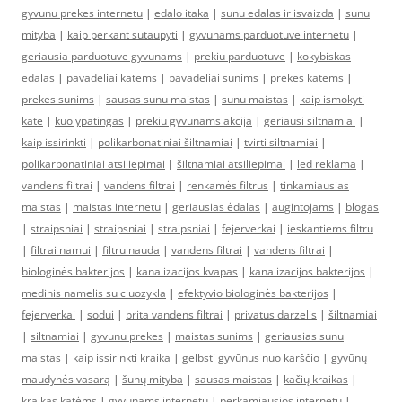
gyvunu prekes internetu
|
edalo itaka
|
sunu edalas ir isvaizda
|
sunu
mityba
|
kaip perkant sutaupyti
|
gyvunams parduotuve internetu
|
geriausia parduotuve gyvunams
|
prekiu parduotuve
|
kokybiskas
edalas
|
pavadeliai katems
|
pavadeliai sunims
|
prekes katems
|
prekes sunims
|
sausas sunu maistas
|
sunu maistas
|
kaip ismokyti
kate
|
kuo ypatingas
|
prekiu gyvunams akcija
|
geriausi siltnamiai
|
kaip issirinkti
|
polikarbonatiniai šiltnamiai
|
tvirti siltnamiai
|
polikarbonatiniai atsiliepimai
|
šiltnamiai atsiliepimai
|
led reklama
|
vandens filtrai
|
vandens filtrai
|
renkamės filtrus
|
tinkamiausias
maistas
|
maistas internetu
|
geriausias ėdalas
|
augintojams
|
blogas
|
straipsniai
|
straipsniai
|
straipsniai
|
fejerverkai
|
ieskantiems filtru
|
filtrai namui
|
filtru nauda
|
vandens filtrai
|
vandens filtrai
|
biologinės bakterijos
|
kanalizacijos kvapas
|
kanalizacijos bakterijos
|
medinis namelis su ciuozykla
|
efektyvio biologinės bakterijos
|
fejerverkai
|
sodui
|
brita vandens filtrai
|
privatus darzelis
|
šiltnamiai
|
siltnamiai
|
gyvunu prekes
|
maistas sunims
|
geriausias sunu
maistas
|
kaip issirinkti kraika
|
gelbsti gyvūnus nuo karščio
|
gyvūnų
maudynės vasarą
|
šunų mityba
|
sausas maistas
|
kačių kraikas
|
kraikas katėms
|
gyvūnams internetu
|
perkamiausios internetu
|