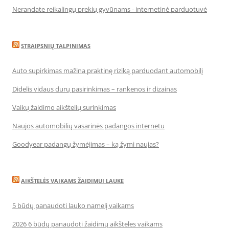
Nerandate reikalingų prekių gyvūnams - internetinė parduotuvė
STRAIPSNIŲ TALPINIMAS
Auto supirkimas mažina praktinę riziką parduodant automobilį
Didelis vidaus durų pasirinkimas – rankenos ir dizainas
Vaikų žaidimo aikštelių surinkimas
Naujos automobilių vasarinės padangos internetu
Goodyear padangų žymėjimas – ką žymi naujas?
AIKŠTELĖS VAIKAMS ŽAIDIMUI LAUKE
5 būdų panaudoti lauko namelį vaikams
2026 6 būdų panaudoti žaidimų aikšteles vaikams