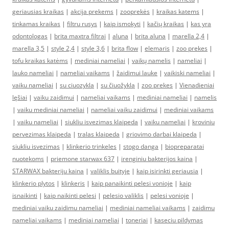
geriausias kraikas
|
akcija prekems
|
zooprekės
|
kraikas katems
|
tinkamas kraikas
|
filtru rusys
|
kaip ismokyti
|
kačių kraikas
|
kas yra
odontologas
|
brita maxtra filtrai
|
aluna
|
brita aluna
|
marella 2,4
|
marella 3,5
|
style 2,4
|
style 3,6
|
brita flow
|
elemaris
|
zoo prekes
|
tofu kraikas katėms
|
mediniai nameliai
|
vaikų namelis
|
nameliai
|
lauko nameliai
|
nameliai vaikams
|
žaidimui lauke
|
vaikiski nameliai
|
vaiku nameliai
|
su ciuozykla
|
su čiuožykla
|
zoo prekes
|
Vienadieniai
lęšiai
|
vaiku zaidimui
|
nameliai vaikams
|
mediniai nameliai
|
namelis
|
vaiku mediniai nameliai
|
nameliai vaiku zaidimui
|
mediniai vaikams
|
vaiku nameliai
|
siukliu isvezimas klaipeda
|
vaiku nameliai
|
kroviniu
pervezimas klaipeda
|
tralas klaipeda
|
griovimo darbai klaipeda
|
siukliu isvezimas
|
klinkerio trinkeles
|
stogo danga
|
biopreparatai
nuotekoms
|
priemone starwax 637
|
irenginiu bakterijos kaina
|
STARWAX bakteriju kaina
|
valiklis buityje
|
kaip isirinkti geriausia
|
klinkerio plytos
|
klinkeris
|
kaip panaikinti pelesi vonioje
|
kaip
isnaikinti
|
kaip naikinti pelesi
|
pelesio valiklis
|
pelesi vonioje
|
mediniai vaiku zaidimu nameliai
|
mediniai nameliai vaikams
|
zaidimu
nameliai vaikams
|
mediniai nameliai
|
toneriai
|
kaseciu pildymas