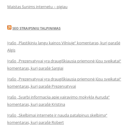
Maistas šunims internetu – pigiau
SEO STRAIPSNIU TALPINIMAS
Įrašo „Plastikinių langų kainos Vilniuje“ komentaras, kurį parašė
Algis
Įrašo „Prezervatyvai yra draugiškiausia priemonė Jūsų sveikatai“
komentaras, kurį parašė Sargiai
Įrašo „Prezervatyvai yra draugiškiausia priemonė Jūsų sveikatai“
komentaras, kurį parašė Prezervatyvai
Įrašo „Svarbi informacija apie vairavimo mokyklą Auruda“
komentaras, kurį parašė Kristina
Įrašo „Skelbimai internete ir nauda patalpinus skelbimą“
komentaras, kurį parašė Robert