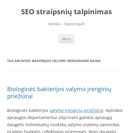
Skip
to
SEO straipsnių talpinimas
content
Verslui – 3xpozicija.lt
Menu
TAG ARCHIVES:
BAKTERIJOS VALYMO IRENGINIAMS KAINA
Biologinės bakterijos valymo įrenginių
priežiūrai
Biologinės bakterijos
valymo įrenginių priežiūrai
. Aplinkos
apsaugos departamentui stiprinant gamtos apsaugą
daugelis individualių nuotekų valymo sistemų savininkai
pradėjo žvalgytis į efektyvias priemones. Nors daugelis