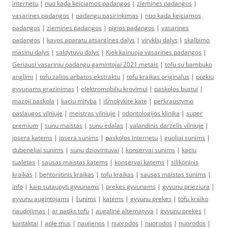
internetu
|
nuo kada keiciamos padangos
|
ziemines padangos
|
vasarines padangos
|
padangu pasirinkimas
|
nuo kada keiciamos
padangos
|
ziemines padangos
|
pigios padangos
|
vasarines
padangos
|
kavos aparatu atsargines dalys
|
viryklių dalys
|
skalbimo
masinu dalys
|
saldytuvu dalys
|
Kiek kainuoja vasarines padangos
|
Geriausi vasariniu padangu gamintojai 2021 metais
|
tofu su bambuko
anglimi
|
tofu zalios arbatos ekstraktu
|
tofu kraikas originalus
|
prekiu
gyvunams grazinimas
|
elektromobiliu krovimui
|
paskolos bustui
|
mazoji paskola
|
kaciu mityba
|
išmokykite katę
|
perkraustymo
paslaugos vilniuje
|
meistras vilniuje
|
odontologijos klinika
|
super
premium
|
sunu maistas
|
sunu edalas
|
valandinis darzelis vilniuje
|
josera katems
|
josera sunims
|
paskolos internetu
|
guoliai sunims
|
dubeneliai sunims
|
sunu dziovintuvai
|
konservai sunims
|
kaciu
tualetas
|
sausas maistas katems
|
konservai katems
|
silikoninis
kraikas
|
bentonitinis kraikas
|
tofu kraikas
|
sausas maistas sunims
|
info
|
kaip sutaupyti gyvunams
|
prekes gyvunams
|
gyvunu prieziura
|
gyvunu augintojams
|
šunims
|
katėms
|
gyvunu prekes
|
tofu kraiko
naudojimas
|
ar patiks tofu
|
augalinė alternatyva
|
gyvunu prekes
|
kontaktai
|
apie mus
|
naujienos
|
nuorodos
|
nuorodos
|
nuorodos
|