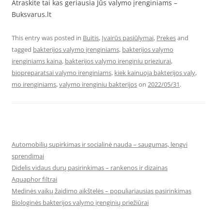
Atraskite tai kas geriausia Jūs valymo įrenginiams –
Buksvarus.lt
This entry was posted in
Buitis
,
Įvairūs pasiūlymai
,
Prekes
and
tagged
bakterijos valymo įrenginiams
,
bakterijos valymo
irenginiams kaina
,
bakterijos valymo irenginiu prieziurai
,
biopreparatsai valymo irenginiams
,
kiek kainuoja bakterijos valy
,
mo irenginiams
,
valymo irenginiu bakterijos
on
2022/05/31
.
Automobilių supirkimas ir socialinė nauda – saugumas, lengvi
sprendimai
Didelis vidaus durų pasirinkimas – rankenos ir dizainas
Aquaphor filtrai
Medinės vaikų žaidimo aikštelės – populiariausias pasirinkimas
Biologinės bakterijos valymo įrenginių priežiūrai