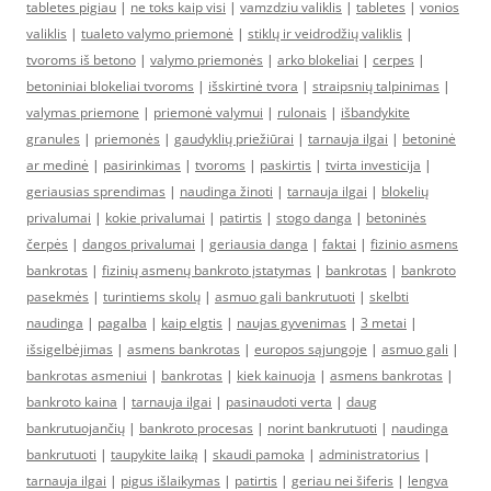
tabletes pigiau
|
ne toks kaip visi
|
vamzdziu valiklis
|
tabletes
|
vonios
valiklis
|
tualeto valymo priemonė
|
stiklų ir veidrodžių valiklis
|
tvoroms iš betono
|
valymo priemonės
|
arko blokeliai
|
cerpes
|
betoniniai blokeliai tvoroms
|
išskirtinė tvora
|
straipsnių talpinimas
|
valymas priemone
|
priemonė valymui
|
rulonais
|
išbandykite
granules
|
priemonės
|
gaudyklių priežiūrai
|
tarnauja ilgai
|
betoninė
ar medinė
|
pasirinkimas
|
tvoroms
|
paskirtis
|
tvirta investicija
|
geriausias sprendimas
|
naudinga žinoti
|
tarnauja ilgai
|
blokelių
privalumai
|
kokie privalumai
|
patirtis
|
stogo danga
|
betoninės
čerpės
|
dangos privalumai
|
geriausia danga
|
faktai
|
fizinio asmens
bankrotas
|
fizinių asmenų bankroto įstatymas
|
bankrotas
|
bankroto
pasekmės
|
turintiems skolų
|
asmuo gali bankrutuoti
|
skelbti
naudinga
|
pagalba
|
kaip elgtis
|
naujas gyvenimas
|
3 metai
|
išsigelbėjimas
|
asmens bankrotas
|
europos sąjungoje
|
asmuo gali
|
bankrotas asmeniui
|
bankrotas
|
kiek kainuoja
|
asmens bankrotas
|
bankroto kaina
|
tarnauja ilgai
|
pasinaudoti verta
|
daug
bankrutuojančių
|
bankroto procesas
|
norint bankrutuoti
|
naudinga
bankrutuoti
|
taupykite laiką
|
skaudi pamoka
|
administratorius
|
tarnauja ilgai
|
pigus išlaikymas
|
patirtis
|
geriau nei šiferis
|
lengva