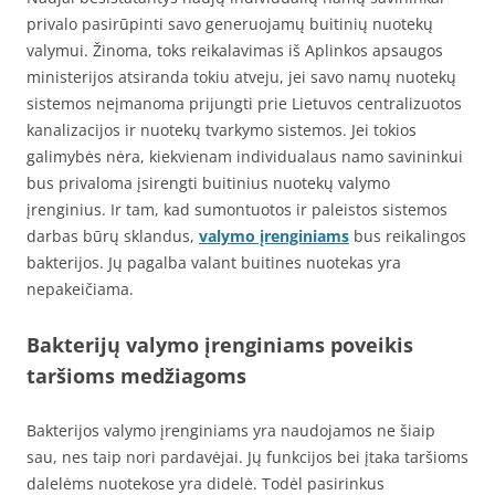
privalo pasirūpinti savo generuojamų buitinių nuotekų
valymui. Žinoma, toks reikalavimas iš Aplinkos apsaugos
ministerijos atsiranda tokiu atveju, jei savo namų nuotekų
sistemos neįmanoma prijungti prie Lietuvos centralizuotos
kanalizacijos ir nuotekų tvarkymo sistemos. Jei tokios
galimybės nėra, kiekvienam individualaus namo savininkui
bus privaloma įsirengti buitinius nuotekų valymo
įrenginius. Ir tam, kad sumontuotos ir paleistos sistemos
darbas būrų sklandus,
valymo įrenginiams
bus reikalingos
bakterijos. Jų pagalba valant buitines nuotekas yra
nepakeičiama.
Bakterijų valymo įrenginiams poveikis
taršioms medžiagoms
Bakterijos valymo įrenginiams yra naudojamos ne šiaip
sau, nes taip nori pardavėjai. Jų funkcijos bei įtaka taršioms
dalelėms nuotekose yra didelė. Todėl pasirinkus