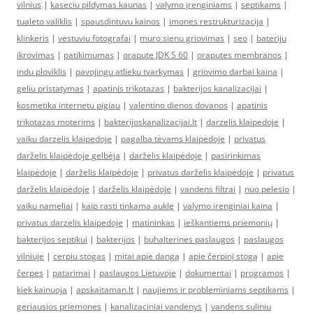
vilnius
|
kaseciu pildymas kaunas
|
valymo įrenginiams
|
septikams
|
tualeto valiklis
|
spausdintuvu kainos
|
imones restrukturizacija
|
klinkeris
|
vestuviu fotografai
|
muro sienu griovimas
|
seo
|
bateriju
ikrovimas
|
patikimumas
|
orapute JDK S 60
|
oraputes membranos
|
indu ploviklis
|
pavojingu atlieku tvarkymas
|
griovimo darbai kaina
|
geliu pristatymas
|
apatinis trikotazas
|
bakterijos kanalizacijai
|
kosmetika internetu pigiau
|
valentino dienos dovanos
|
apatinis
trikotazas moterims
|
bakterijoskanalizacijai.lt
|
darzelis klaipedoje
|
vaiku darzelis klaipedoje
|
pagalba tėvams klaipėdoje
|
privatus
darželis klaipėdoje gelbėja
|
darželis klaipėdoje
|
pasirinkimas
klaipėdoje
|
darželis klaipėdoje
|
privatus darželis klaipėdoje
|
privatus
darželis klaipėdoje
|
darželis klaipėdoje
|
vandens filtrai
|
nuo pelesio
|
vaiku nameliai
|
kaip rasti tinkama aukle
|
valymo irenginiai kaina
|
privatus darzelis klaipedoje
|
matininkas
|
ieškantiems priemonių
|
bakterijos septikui
|
bakterijos
|
buhalterines paslaugos
|
paslaugos
vilniuje
|
cerpiu stogas
|
mitai apie dangą
|
apie čerpinį stogą
|
apie
čerpes
|
patarimai
|
paslaugos Lietuvoje
|
dokumentai
|
programos
|
kiek kainuoja
|
apskaitaman.lt
|
naujiems ir probleminiams septikams
|
geriausios priemones
|
kanalizaciniai vandenys
|
vandens suliniu