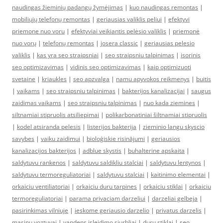
naudingas žieminių padangų žymėjimas
|
kuo naudingas remontas
|
mobiliųjų telefonų remontas
|
geriausias valiklis peliui
|
efektyvi
priemone nuo voru
|
efektyviai veikiantis pelėsio valiklis
|
priemonė
nuo vorų
|
telefonų remontas
|
josera classic
|
geriausias pelesio
valiklis
|
kas yra seo straipsniai
|
seo straipsniu talpinimas
|
isorinis
seo optimizavimas
|
vidinis seo optimizavimas
|
kaip optimizuoti
svetaine
|
kriaukles
|
seo apzvalga
|
namu apyvokos reikmenys
|
buitis
|
vaikams
|
seo straipsniu talpinimas
|
bakterijos kanalizacijai
|
saugus
zaidimas vaikams
|
seo straipsniu talpinimas
|
nuo kada ziemines
|
siltnamiai stipruolis atsiliepimai
|
polikarbonatiniai šiltnamiai stipruolis
|
kodel atsiranda pelesis
|
listerijos bakterija
|
zieminio langu skyscio
savybes
|
vaiku zaidimui
|
bioloģiskie risinājumi
|
geriausios
kanalizacijos bakterijos
|
adblue skystis
|
buhalterine apskaita
|
saldytuvu rankenos
|
saldytuvu saldikliu stalciai
|
saldytuvu lentynos
|
saldytuvu termoreguliatoriai
|
saldytuvu stalciai
|
kaitinimo elementai
|
orkaiciu ventiliatoriai
|
orkaiciu duru tarpines
|
orkaiciu stiklai
|
orkaiciu
termoreguliatoriai
|
parama privaciam darzeliui
|
darzeliai gelbeja
|
pasirinkimas vilniuje
|
ieskome geriausio darzelio
|
privatus darzelis
|
masinu voztuvai
|
vandens isleidimo siurbliai
|
duru stiklai
|
seo