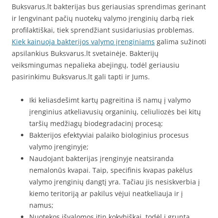
Buksvarus.lt bakterijas bus geriausias sprendimas gerinant
ir lengvinant pačių nuotekų valymo įrenginių darbą riek
profilaktiškai, tiek sprendžiant susidariusias problemas.
Kiek kainuoja bakterijos valymo įrenginiams
galima sužinoti
apsilankius Buksvarus.lt svetainėje. Bakterijų
veiksmingumas nepalieka abejingų, todėl geriausiu
pasirinkimu Buksvarus.lt gali tapti ir Jums.
Iki keliasdešimt kartų pagreitina iš namų į valymo
įrenginius atkeliavusių organinių, celiuliozės bei kitų
taršių medžiagų biodegradacinį procesą;
Bakterijos efektyviai palaiko biologinius procesus
valymo įrenginyje;
Naudojant bakterijas įrenginyje neatsiranda
nemalonūs kvapai. Taip, specifinis kvapas pakėlus
valymo įrenginių dangtį yra. Tačiau jis nesiskverbia į
kiemo teritoriją ar pakilus vėjui neatkeliauja ir į
namus;
Nuotekos išvalomos itin kokybiškai, todėl į gruntą