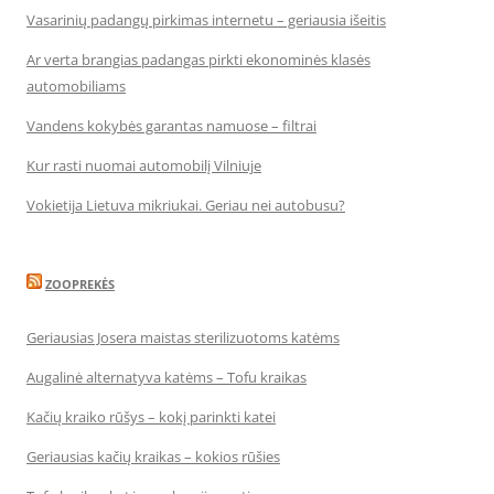
Vasarinių padangų pirkimas internetu – geriausia išeitis
Ar verta brangias padangas pirkti ekonominės klasės
automobiliams
Vandens kokybės garantas namuose – filtrai
Kur rasti nuomai automobilį Vilniuje
Vokietija Lietuva mikriukai. Geriau nei autobusu?
ZOOPREKĖS
Geriausias Josera maistas sterilizuotoms katėms
Augalinė alternatyva katėms – Tofu kraikas
Kačių kraiko rūšys – kokį parinkti katei
Geriausias kačių kraikas – kokios rūšies