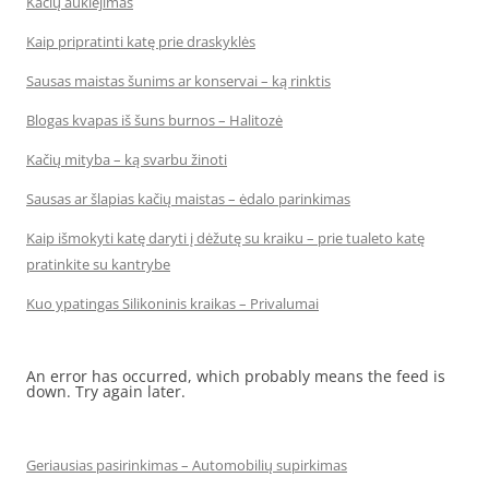
Kačių auklėjimas
Kaip pripratinti katę prie draskyklės
Sausas maistas šunims ar konservai – ką rinktis
Blogas kvapas iš šuns burnos – Halitozė
Kačių mityba – ką svarbu žinoti
Sausas ar šlapias kačių maistas – ėdalo parinkimas
Kaip išmokyti katę daryti į dėžutę su kraiku – prie tualeto katę
pratinkite su kantrybe
Kuo ypatingas Silikoninis kraikas – Privalumai
An error has occurred, which probably means the feed is
down. Try again later.
Geriausias pasirinkimas – Automobilių supirkimas