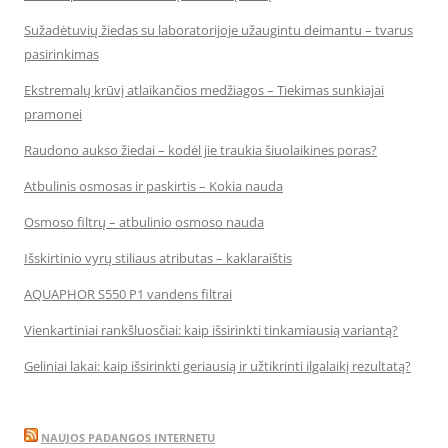
Sužadėtuvių žiedas su laboratorijoje užaugintu deimantu – tvarus
pasirinkimas
Ekstremalų krūvį atlaikančios medžiagos – Tiekimas sunkiajai
pramonei
Raudono aukso žiedai – kodėl jie traukia šiuolaikines poras?
Atbulinis osmosas ir paskirtis – Kokia nauda
Osmoso filtrų – atbulinio osmoso nauda
Išskirtinio vyrų stiliaus atributas – kaklaraištis
AQUAPHOR S550 P1 vandens filtrai
Vienkartiniai rankšluosčiai: kaip išsirinkti tinkamiausią variantą?
Geliniai lakai: kaip išsirinkti geriausią ir užtikrinti ilgalaikį rezultatą?
NAUJOS PADANGOS INTERNETU