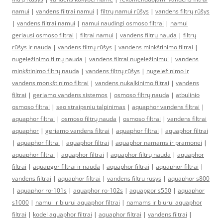
namui
|
vandens filtrai namui
|
filtrų namui rūšys
|
vandens filtrų rūšys
|
vandens filtrai namui
|
namui naudingi osmoso filtrai
|
namui
geriausi osmoso filtrai
|
filtrai namui
|
vandens filtrų nauda
|
filtrų
rūšys ir nauda
|
vandens filtrų rūšys
|
vandens minkštinimo filtrai
|
nugeležinimo filtrų nauda
|
vandens filtrai nugeležinimui
|
vandens
minkštinimo filtrų nauda
|
vandens filtrų rūšys
|
nugeležinimo ir
vandens monkštinimo filtrai
|
vandens nukalkinimo filtrai
|
vandens
filtrai
|
geriamo vandens sistemos
|
osmoso filtrų nauda
|
atbulinio
osmoso filtrai
|
seo straipsniu talpinimas
|
aquaphor vandens filtrai
|
aquaphor filtrai
|
osmoso filtrų nauda
|
osmoso filtrai
|
vandens filtrai
aquaphor
|
geriamo vandens filtrai
|
aquaphor filtrai
|
aquaphor filtrai
|
aquaphor filtrai
|
aquaphor filtrai
|
aquaphor namams ir pramonei
|
aquaphor filtrai
|
aquaphor filtrai
|
aquaphor filtrų nauda
|
aquaphor
filtrai
|
aquapgor filtrai ir nauda
|
aquaphor filtrai
|
aquaphor filtrai
|
vandens filtrai
|
aquaphor filtrai
|
vandens filtru rusys
|
aquaphor s800
|
aquaphor ro-101s
|
aquaphor ro-102s
|
aquapgor s550
|
aquaphor
s1000
|
namui ir biurui aquaphor filtrai
|
namams ir biurui aquaphor
filtrai
|
kodel aquaphor filtrai
|
aquaphor filtrai
|
vandens filtrai
|