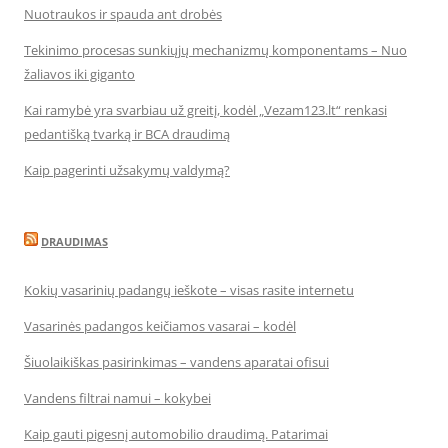
Nuotraukos ir spauda ant drobės
Tekinimo procesas sunkiųjų mechanizmų komponentams – Nuo
žaliavos iki giganto
Kai ramybė yra svarbiau už greitį, kodėl „Vezam123.lt“ renkasi
pedantišką tvarką ir BCA draudimą
Kaip pagerinti užsakymų valdymą?
DRAUDIMAS
Kokių vasarinių padangų ieškote – visas rasite internetu
Vasarinės padangos keičiamos vasarai – kodėl
Šiuolaikiškas pasirinkimas – vandens aparatai ofisui
Vandens filtrai namui – kokybei
Kaip gauti pigesnį automobilio draudimą. Patarimai