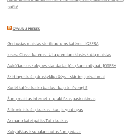
pačių!
GYVUNU PREKES
Geriausias maistas sterilizuotoms katėms - JOSERA
Josera Classic katėms - Ulta premium klasės kačių maistas
Aukščiausios kokybės standartas Jūsų šuns mitybai - JOSERA
Skirtingos kačių draskyklių rūšys – skirtingi privalumai
Kodėl katės drasko baldus - kaip to išvengti?
Šunų maistas internetu - praktiškas pasirinkimas
Silikoninis kačių kraikas - kuo jis ypatingas
Ar mano katei patiks Tofu kraikas
Kokybiškas ir subalansuotas šunų ėdalas