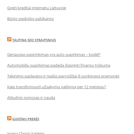
Greiti kreditai internetu Lietuvoje
Būsto paskolos palūkanos
TALPINA SEO STRAIPSNIUS
Geriausias pasirinkimas yra auto supirkimas – kodėl?
Automobilių supirkimas padeda išspręsti finansų trūkumą
Tekinimo paslaugos ir realūs pavyzdžiai iš sunkiosios pramonės
Kaip transformuoti užsakymų valdymą per 12 mėnesių?
Atbulinis osmosas ir nauda
GUVŪNŲ PREKĖS
Josera Classic katėms