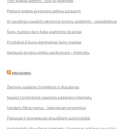
Tofu kraikas katėms – kuo jis ypatingas
Perkant prekes gyvūnams galima sutaupyti
Ar naudinga naudotis akcijomis gyvūnų prekėmis – pastebėjimai
Šunų maistas daro įtaką augintinio išvaizdai
Produktai iš kurių gaminamas šunų maistas
Geriausia gyvūnų prekių parduotuvė – internetu
DRAUDIMAS
Žieminių padangų žymėjimas ir draudimas
Naujos Continental vasarinės padangos internetu
Vandens filtrai namui – kiekvienam gyventojui
Pigiausiai ir brangiausiai draudžiami automobiliai
Automobilio draudimas internetu. Saugumas priklauso nuo Jūsų