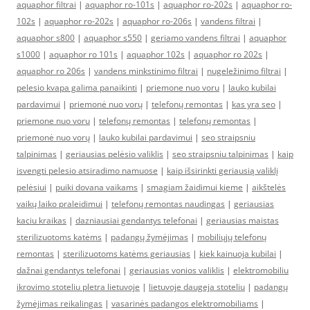
aquaphor filtrai
|
aquaphor ro-101s
|
aquaphor ro-202s
|
aquaphor ro-
102s
|
aquaphor ro-202s
|
aquaphor ro-206s
|
vandens filtrai
|
aquaphor s800
|
aquaphor s550
|
geriamo vandens filtrai
|
aquaphor
s1000
|
aquaphor ro 101s
|
aquaphor 102s
|
aquaphor ro 202s
|
aquaphor ro 206s
|
vandens minkstinimo filtrai
|
nugeležinimo filtrai
|
pelesio kvapa galima panaikinti
|
priemone nuo voru
|
lauko kubilai
pardavimui
|
priemonė nuo vorų
|
telefonų remontas
|
kas yra seo
|
priemone nuo voru
|
telefonų remontas
|
telefonų remontas
|
priemonė nuo vorų
|
lauko kubilai pardavimui
|
seo straipsniu
talpinimas
|
geriausias pelėsio valiklis
|
seo straipsniu talpinimas
|
kaip
isvengti pelesio atsiradimo namuose
|
kaip išsirinkti geriausią valiklį
pelėsiui
|
puiki dovana vaikams
|
smagiam žaidimui kieme
|
aikštelės
vaikų laiko praleidimui
|
telefonų remontas naudingas
|
geriausias
kaciu kraikas
|
dazniausiai gendantys telefonai
|
geriausias maistas
sterilizuotoms katėms
|
padangų žymėjimas
|
mobiliųjų telefonų
remontas
|
sterilizuotoms katėms geriausias
|
kiek kainuoja kubilai
|
dažnai gendantys telefonai
|
geriausias vonios valiklis
|
elektromobiliu
ikrovimo stoteliu pletra lietuvoje
|
lietuvoje daugeja stoteliu
|
padangų
žymėjimas reikalingas
|
vasarinės padangos elektromobiliams
|