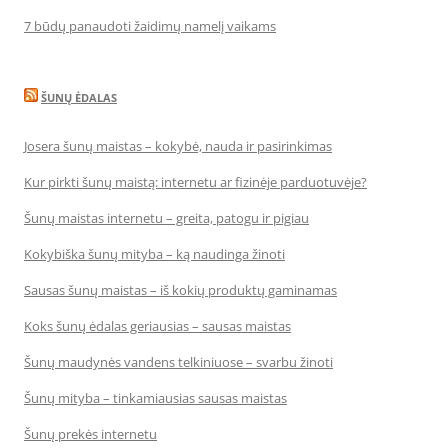
7 būdų panaudoti žaidimų namelį vaikams
ŠUNŲ ĖDALAS
Josera šunų maistas – kokybė, nauda ir pasirinkimas
Kur pirkti šunų maistą: internetu ar fizinėje parduotuvėje?
Šunų maistas internetu – greita, patogu ir pigiau
Kokybiška šunų mityba – ką naudinga žinoti
Sausas šunų maistas – iš kokių produktų gaminamas
Koks šunų ėdalas geriausias – sausas maistas
Šunų maudynės vandens telkiniuose – svarbu žinoti
Šunų mityba – tinkamiausias sausas maistas
Šunų prekės internetu