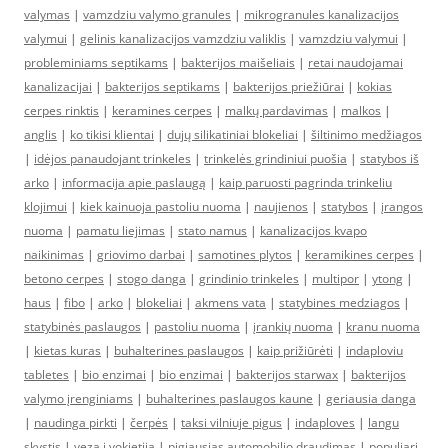
valymas
|
vamzdziu valymo granules
|
mikrogranules kanalizacijos
valymui
|
gelinis kanalizacijos vamzdziu valiklis
|
vamzdziu valymui
|
probleminiams septikams
|
bakterijos maišeliais
|
retai naudojamai
kanalizacijai
|
bakterijos septikams
|
bakterijos priežiūrai
|
kokias
cerpes rinktis
|
keramines cerpes
|
malkų pardavimas
|
malkos
|
anglis
|
ko tikisi klientai
|
dujų silikatiniai blokeliai
|
šiltinimo medžiagos
|
idėjos panaudojant trinkeles
|
trinkelės grindiniui puošia
|
statybos iš
arko
|
informacija apie paslaugą
|
kaip paruosti pagrinda trinkeliu
klojimui
|
kiek kainuoja pastoliu nuoma
|
naujienos
|
statybos
|
įrangos
nuoma
|
pamatu liejimas
|
stato namus
|
kanalizacijos kvapo
naikinimas
|
griovimo darbai
|
samotines plytos
|
keramikines cerpes
|
betono cerpes
|
stogo danga
|
grindinio trinkeles
|
multipor
|
ytong
|
haus
|
fibo
|
arko
|
blokeliai
|
akmens vata
|
statybines medziagos
|
statybinės paslaugos
|
pastoliu nuoma
|
įrankių nuoma
|
kranu nuoma
|
kietas kuras
|
buhalterines paslaugos
|
kaip prižiūrėti
|
indaploviu
tabletes
|
bio enzimai
|
bio enzimai
|
bakterijos starwax
|
bakterijos
valymo įrenginiams
|
buhalterines paslaugos kaune
|
geriausia danga
|
naudinga pirkti
|
čerpės
|
taksi vilniuje pigus
|
indaploves
|
langu
skystis
|
veza i vokietija
|
pigiausias automobilio draudimas
|
populiari