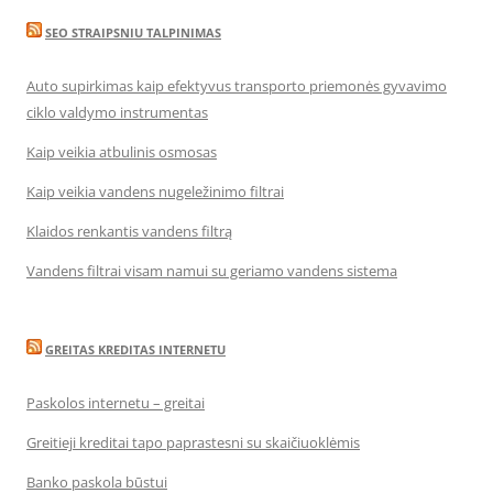
SEO STRAIPSNIU TALPINIMAS
Auto supirkimas kaip efektyvus transporto priemonės gyvavimo
ciklo valdymo instrumentas
Kaip veikia atbulinis osmosas
Kaip veikia vandens nugeležinimo filtrai
Klaidos renkantis vandens filtrą
Vandens filtrai visam namui su geriamo vandens sistema
GREITAS KREDITAS INTERNETU
Paskolos internetu – greitai
Greitieji kreditai tapo paprastesni su skaičiuoklėmis
Banko paskola būstui