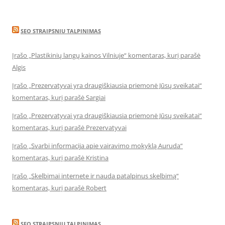
SEO STRAIPSNIU TALPINIMAS
Įrašo „Plastikinių langų kainos Vilniuje“ komentaras, kurį parašė
Algis
Įrašo „Prezervatyvai yra draugiškiausia priemonė Jūsų sveikatai“
komentaras, kurį parašė Sargiai
Įrašo „Prezervatyvai yra draugiškiausia priemonė Jūsų sveikatai“
komentaras, kurį parašė Prezervatyvai
Įrašo „Svarbi informacija apie vairavimo mokyklą Auruda“
komentaras, kurį parašė Kristina
Įrašo „Skelbimai internete ir nauda patalpinus skelbimą“
komentaras, kurį parašė Robert
SEO STRAIPSNIU TALPINIMAS