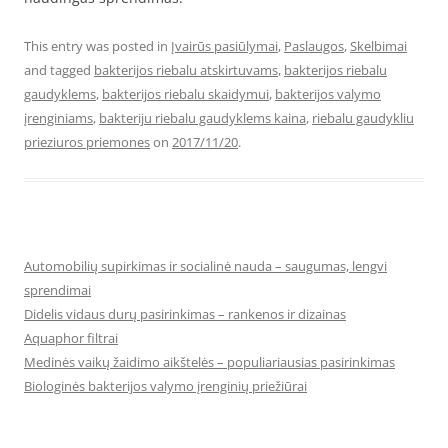
This entry was posted in
Įvairūs pasiūlymai
,
Paslaugos
,
Skelbimai
and tagged
bakterijos riebalu atskirtuvams
,
bakterijos riebalu
gaudyklems
,
bakterijos riebalu skaidymui
,
bakterijos valymo
įrenginiams
,
bakteriju riebalu gaudyklems kaina
,
riebalu gaudykliu
prieziuros priemones
on
2017/11/20
.
Automobilių supirkimas ir socialinė nauda – saugumas, lengvi
sprendimai
Didelis vidaus durų pasirinkimas – rankenos ir dizainas
Aquaphor filtrai
Medinės vaikų žaidimo aikštelės – populiariausias pasirinkimas
Biologinės bakterijos valymo įrenginių priežiūrai