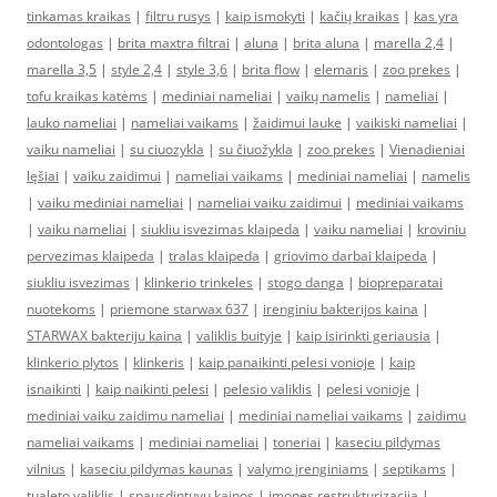
tinkamas kraikas
|
filtru rusys
|
kaip ismokyti
|
kačių kraikas
|
kas yra
odontologas
|
brita maxtra filtrai
|
aluna
|
brita aluna
|
marella 2,4
|
marella 3,5
|
style 2,4
|
style 3,6
|
brita flow
|
elemaris
|
zoo prekes
|
tofu kraikas katėms
|
mediniai nameliai
|
vaikų namelis
|
nameliai
|
lauko nameliai
|
nameliai vaikams
|
žaidimui lauke
|
vaikiski nameliai
|
vaiku nameliai
|
su ciuozykla
|
su čiuožykla
|
zoo prekes
|
Vienadieniai
lęšiai
|
vaiku zaidimui
|
nameliai vaikams
|
mediniai nameliai
|
namelis
|
vaiku mediniai nameliai
|
nameliai vaiku zaidimui
|
mediniai vaikams
|
vaiku nameliai
|
siukliu isvezimas klaipeda
|
vaiku nameliai
|
kroviniu
pervezimas klaipeda
|
tralas klaipeda
|
griovimo darbai klaipeda
|
siukliu isvezimas
|
klinkerio trinkeles
|
stogo danga
|
biopreparatai
nuotekoms
|
priemone starwax 637
|
irenginiu bakterijos kaina
|
STARWAX bakteriju kaina
|
valiklis buityje
|
kaip isirinkti geriausia
|
klinkerio plytos
|
klinkeris
|
kaip panaikinti pelesi vonioje
|
kaip
isnaikinti
|
kaip naikinti pelesi
|
pelesio valiklis
|
pelesi vonioje
|
mediniai vaiku zaidimu nameliai
|
mediniai nameliai vaikams
|
zaidimu
nameliai vaikams
|
mediniai nameliai
|
toneriai
|
kaseciu pildymas
vilnius
|
kaseciu pildymas kaunas
|
valymo įrenginiams
|
septikams
|
tualeto valiklis
|
spausdintuvu kainos
|
imones restrukturizacija
|