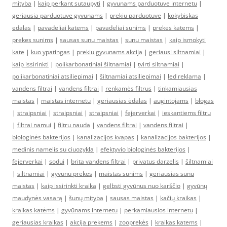
mityba
|
kaip perkant sutaupyti
|
gyvunams parduotuve internetu
|
geriausia parduotuve gyvunams
|
prekiu parduotuve
|
kokybiskas
edalas
|
pavadeliai katems
|
pavadeliai sunims
|
prekes katems
|
prekes sunims
|
sausas sunu maistas
|
sunu maistas
|
kaip ismokyti
kate
|
kuo ypatingas
|
prekiu gyvunams akcija
|
geriausi siltnamiai
|
kaip issirinkti
|
polikarbonatiniai šiltnamiai
|
tvirti siltnamiai
|
polikarbonatiniai atsiliepimai
|
šiltnamiai atsiliepimai
|
led reklama
|
vandens filtrai
|
vandens filtrai
|
renkamės filtrus
|
tinkamiausias
maistas
|
maistas internetu
|
geriausias ėdalas
|
augintojams
|
blogas
|
straipsniai
|
straipsniai
|
straipsniai
|
fejerverkai
|
ieskantiems filtru
|
filtrai namui
|
filtru nauda
|
vandens filtrai
|
vandens filtrai
|
biologinės bakterijos
|
kanalizacijos kvapas
|
kanalizacijos bakterijos
|
medinis namelis su ciuozykla
|
efektyvio biologinės bakterijos
|
fejerverkai
|
sodui
|
brita vandens filtrai
|
privatus darzelis
|
šiltnamiai
|
siltnamiai
|
gyvunu prekes
|
maistas sunims
|
geriausias sunu
maistas
|
kaip issirinkti kraika
|
gelbsti gyvūnus nuo karščio
|
gyvūnų
maudynės vasarą
|
šunų mityba
|
sausas maistas
|
kačių kraikas
|
kraikas katėms
|
gyvūnams internetu
|
perkamiausios internetu
|
geriausias kraikas
|
akcija prekems
|
zooprekės
|
kraikas katems
|