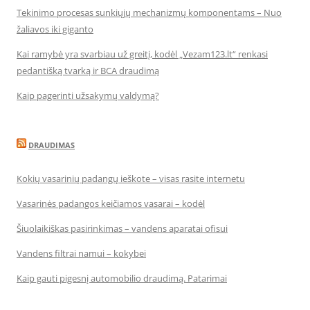
Tekinimo procesas sunkiųjų mechanizmų komponentams – Nuo
žaliavos iki giganto
Kai ramybė yra svarbiau už greitį, kodėl „Vezam123.lt“ renkasi
pedantišką tvarką ir BCA draudimą
Kaip pagerinti užsakymų valdymą?
DRAUDIMAS
Kokių vasarinių padangų ieškote – visas rasite internetu
Vasarinės padangos keičiamos vasarai – kodėl
Šiuolaikiškas pasirinkimas – vandens aparatai ofisui
Vandens filtrai namui – kokybei
Kaip gauti pigesnį automobilio draudimą. Patarimai