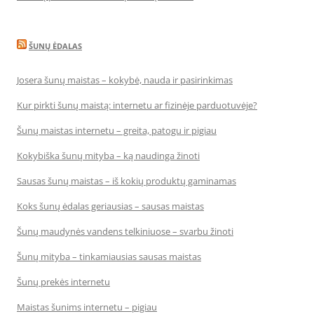
ŠUNŲ ĖDALAS
Josera šunų maistas – kokybė, nauda ir pasirinkimas
Kur pirkti šunų maistą: internetu ar fizinėje parduotuvėje?
Šunų maistas internetu – greita, patogu ir pigiau
Kokybiška šunų mityba – ką naudinga žinoti
Sausas šunų maistas – iš kokių produktų gaminamas
Koks šunų ėdalas geriausias – sausas maistas
Šunų maudynės vandens telkiniuose – svarbu žinoti
Šunų mityba – tinkamiausias sausas maistas
Šunų prekės internetu
Maistas šunims internetu – pigiau