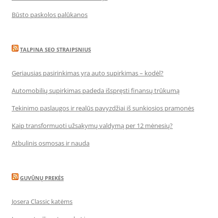
Būsto paskolos palūkanos
TALPINA SEO STRAIPSNIUS
Geriausias pasirinkimas yra auto supirkimas – kodėl?
Automobilių supirkimas padeda išspręsti finansų trūkumą
Tekinimo paslaugos ir realūs pavyzdžiai iš sunkiosios pramonės
Kaip transformuoti užsakymų valdymą per 12 mėnesių?
Atbulinis osmosas ir nauda
GUVŪNŲ PREKĖS
Josera Classic katėms