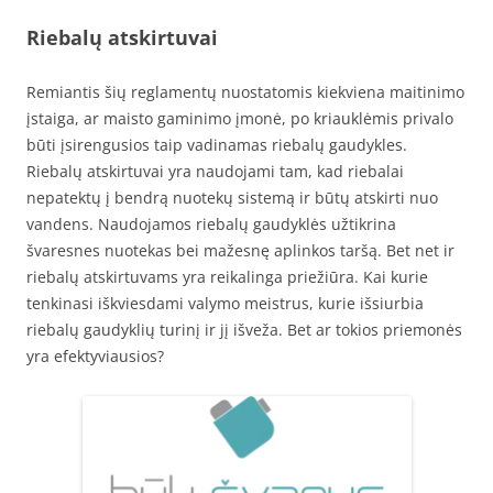
Riebalų atskirtuvai
Remiantis šių reglamentų nuostatomis kiekviena maitinimo
įstaiga, ar maisto gaminimo įmonė, po kriauklėmis privalo
būti įsirengusios taip vadinamas riebalų gaudykles.
Riebalų atskirtuvai yra naudojami tam, kad riebalai
nepatektų į bendrą nuotekų sistemą ir būtų atskirti nuo
vandens. Naudojamos riebalų gaudyklės užtikrina
švaresnes nuotekas bei mažesnę aplinkos taršą. Bet net ir
riebalų atskirtuvams yra reikalinga priežiūra. Kai kurie
tenkinasi iškviesdami valymo meistrus, kurie išsiurbia
riebalų gaudyklių turinį ir jį išveža. Bet ar tokios priemonės
yra efektyviausios?