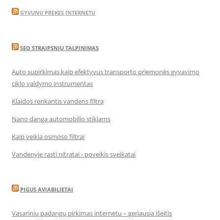
GYVUNU PREKES INTERNETU
SEO STRAIPSNIU TALPINIMAS
Auto supirkimas kaip efektyvus transporto priemonės gyvavimo
ciklo valdymo instrumentas
Klaidos renkantis vandens filtrą
Nano danga automobilio stiklams
Kaip veikia osmoso filtrai
Vandenyje rasti nitratai - poveikis sveikatai
PIGUS AVIABILIETAI
Vasarinių padangų pirkimas internetu – geriausia išeitis