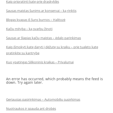
Kaip pripratinti katę prie draskyklės
Sausas maistas šunims ar konservai – ką rinktis
Blogas kvapas iš šuns burnos – Halitozė
Kačių mityba – ką svarbu žinoti
Sausas ar šlapias kačių maistas – ėdalo parinkimas
Kaip išmokyti katę daryti į dėžutę su kraiku – prie tualeto katę
pratinkite su kantrybe
Kuo ypatingas Silikoninis kraikas – Privalumai
An error has occurred, which probably means the feed is
down. Try again later.
Geriausias pasirinkimas – Automobilių supirkimas
Nuotraukos ir spauda ant drobės