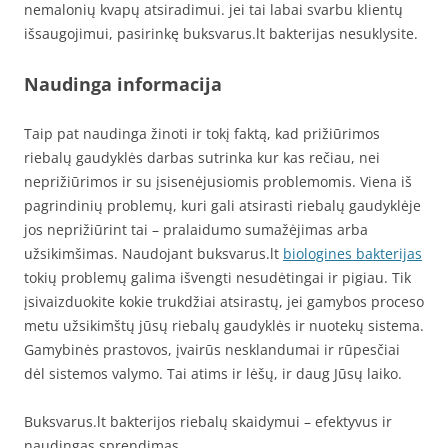
nemalonių kvapų atsiradimui. jei tai labai svarbu klientų
išsaugojimui, pasirinkę buksvarus.lt bakterijas nesuklysite.
Naudinga informacija
Taip pat naudinga žinoti ir tokį faktą, kad prižiūrimos
riebalų gaudyklės darbas sutrinka kur kas rečiau, nei
neprižiūrimos ir su įsisenėjusiomis problemomis. Viena iš
pagrindinių problemų, kuri gali atsirasti riebalų gaudyklėje
jos neprižiūrint tai – pralaidumo sumažėjimas arba
užsikimšimas. Naudojant buksvarus.lt
biologines bakterijas
tokių problemų galima išvengti nesudėtingai ir pigiau. Tik
įsivaizduokite kokie trukdžiai atsirastų, jei gamybos proceso
metu užsikimštų jūsų riebalų gaudyklės ir nuotekų sistema.
Gamybinės prastovos, įvairūs nesklandumai ir rūpesčiai
dėl sistemos valymo. Tai atims ir lėšų, ir daug Jūsų laiko.
Buksvarus.lt bakterijos riebalų skaidymui – efektyvus ir
naudingas sprendimas.