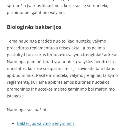
sprendžia įvairius klausimus, kurie susiję su nuotekų
pirminiu bei galutiniu valymu.
Biologinės bakterijos
Temą naudinga pradėti nuo to, kad nuotekų valymo
procedūras reglamentuoja teisės aktai. Juos galima
paskaityti buksvarus.lt/nuoteku-valymo-irenginiai/ adresu.
Naudinga paminėti, kad yra nuotekų valyklos bendrosios
nuostatos, kuriose susipažinsite ir įsisavinsite tam tikrus
apibūdinimus. Rasite ir nuotekų valymo įrenginių taikymo
reglamentą, kuriame apibrėžiamos buitinės nuotekos,
pramoninės ir nuotekos maisto gaminimo bei maitinimo
įstaigose.
Naudinga susipažinti:
Bakterijos valymo įrenginiams
;