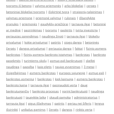
tvoroms iš betono
|
valymo priemonės
|
arko blokeliai
|
cerpes
|
betoniniai blokeliai tvoroms
|
išskirtinė tvora
|
straipsnių talpinimas
|
valymas priemone
|
priemonė valymui
|
rulonais
|
išbandykite
granules
|
priemonės
|
gaudyklių priežiūrai
|
tarnauja ilgai
|
betoninė
ar medinė
|
pasirinkimas
|
tvoroms
|
paskirtis
|
tvirta investicija
|
geriausias sprendimas
|
naudinga žinoti
|
tarnauja ilgai
|
blokelių
privalumai
|
kokie privalumai
|
patirtis
|
stogo danga
|
betoninės
čerpės
|
dangos privalumai
|
geriausia danga
|
faktai
|
fizinio asmens
bankrotas
|
fizinių asmenų bankroto įstatymas
|
bankrotas
|
bankroto
pasekmės
|
turintiems skolų
|
asmuo gali bankrutuoti
|
skelbti
naudinga
|
pagalba
|
kaip elgtis
|
naujas gyvenimas
|
3 metai
|
išsigelbėjimas
|
asmens bankrotas
|
europos sąjungoje
|
asmuo gali
|
bankrotas asmeniui
|
bankrotas
|
kiek kainuoja
|
asmens bankrotas
|
bankroto kaina
|
tarnauja ilgai
|
pasinaudoti verta
|
daug
bankrutuojančių
|
bankroto procesas
|
norint bankrutuoti
|
naudinga
bankrutuoti
|
taupykite laiką
|
skaudi pamoka
|
administratorius
|
tarnauja ilgai
|
pigus išlaikymas
|
patirtis
|
geriau nei šiferis
|
lengva
išsirinkti
|
unikalus gaminys
|
čerpės
|
dangos
|
rinktis verta
|