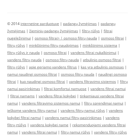
© 2014
internetine parduotuve
|
padangų žymėjimas
|
padangų
žymėjimas
|
žieminių padangų žymėjimas
|
filtrų rūšys
|
filtrai
nugeležinimui
|
osmoso filtrai> |
osmoso filtrų nauda
|
osmoso filtrai
|
filtrų rūšys
|
minkštinimo filtrų naudojimas
|
minkštinimo sistema
|
filtrų rūšys ir nauda
|
osmoso filtrai
|
vandens filtrai nukalkinimui
|
vandens filtrų nauda
|
osmoso filtrų nauda
|
atbulinio osmoso filtrai
|
filtrų rūšys
|
apie geriamo vandens filtrus
|
kas yra atbulinis osmosas
|
namui naudingi osmoso filtrai
|
osmoso filtrų nauda
|
naudingi osmoso
filtrai
|
kuo naudingi osmoso filtrai
|
vandens filtravimo sistemos
|
filtrų
namui pasirinkimas
|
filtrai komfortui namuose
|
vandens filtrai namui
|
filtrai namams
|
vandens filtrai kokybei
|
tinkamiausi vandens filtrai
namui
|
vandens filtravimo sistemos namui
|
filtrų sprendimai namui
|
ieškome vandens filtrų namui
|
vandens filtrų namui rūšys
|
vandens
kokybei filtrai namui
|
vandens namui filtrų pasirinkimas
|
vandens
filtrų rtūšys
|
vandens kokybei name
|
rekomenduojami vandens filtrai
namui
|
vandens filtrai namui
|
filtrų namui rūšys
|
vandens filtrų rūšys