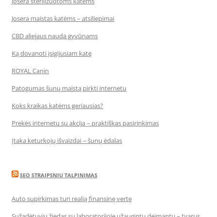
Josera sterilizuotoms katėms
Josera maistas katėms – atsiliepimai
CBD aliejaus nauda gyvūnams
Ką dovanoti įsigijusiam katę
ROYAL Canin
Patogumas šunų maistą pirkti internetu
Koks kraikas katėms geriausias?
Prekės internetu su akcija – praktiškas pasirinkimas
Įtaka keturkojų išvaizdai – šunų ėdalas
SEO STRAIPSNIU TALPINIMAS
Auto supirkimas turi realią finansinę vertę
Sužadėtuvių žiedas su laboratorijoje užaugintu deimantu – tvarus