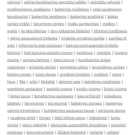
valymui
|
gelinis kanalizacijos vamzdziu valiklis
|
vamzdziu valymui
|
probleminiams septikams
|
bakterijos maišeliais
|
retai naudojamai
kanalizacijai
|
bakterijos septikams
|
bakterijos priežiūrai
|
kokias
cerpes rinktis
|
keramines cerpes
|
malkų pardavimas
|
malkos
|
anglis
|
ko tikisi klientai
|
dujų silikatiniai blokeliai
|
šiltinimo medžiagos
|
idėjos panaudojant trinkeles
|
trinkelės grindiniui puošia
|
statybos iš
arko
|
informacija apie paslaugą
|
kaip paruosti pagrinda trinkeliu
klojimui
|
kiek kainuoja pastoliu nuoma
|
naujienos
|
statybos
|
įrangos
nuoma
|
pamatu liejimas
|
stato namus
|
kanalizacijos kvapo
naikinimas
|
griovimo darbai
|
samotines plytos
|
keramikines cerpes
|
betono cerpes
|
stogo danga
|
grindinio trinkeles
|
multipor
|
ytong
|
haus
|
fibo
|
arko
|
blokeliai
|
akmens vata
|
statybines medziagos
|
statybinės paslaugos
|
pastoliu nuoma
|
įrankių nuoma
|
kranu nuoma
|
kietas kuras
|
buhalterines paslaugos
|
kaip prižiūrėti
|
indaploviu
tabletes
|
bio enzimai
|
bio enzimai
|
bakterijos starwax
|
bakterijos
valymo įrenginiams
|
buhalterines paslaugos kaune
|
geriausia danga
|
naudinga pirkti
|
čerpės
|
taksi vilniuje pigus
|
indaploves
|
langu
skystis
|
veza i vokietija
|
pigiausias automobilio draudimas
|
populiari
paslauga
|
kaip sutrumpinti
|
iššūkiai kelionėje
|
vežame
|
vežami