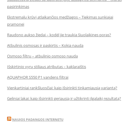
pasirinkimas
Ekstremalų krūvį atlaikančios medžiagos – Tiekimas sunkiajai
pramonei
Raudono aukso žiedai – kodėl jie traukia šiuolaikines poras?
Atbulinis osmosas ir paskirtis – Kokia nauda
Osmoso filtrų – atbulinio osmoso nauda
Išskirtinio vyrų stiliaus atributas – kaklaraištis
AQUAPHOR S550 P1 vandens filtrai
Vienkartiniai rankšluosčiai: kaip išsirinkti tinkamiausią variantą?
Geliniai lakai: kaip išsirinkti geriausią ir užtikrinti ilgalaikį rezultatą?
NAUJOS PADANGOS INTERNETU