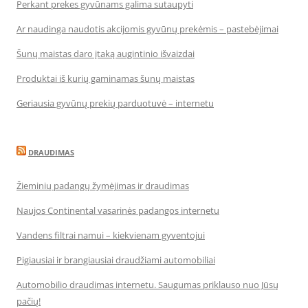
Perkant prekes gyvūnams galima sutaupyti
Ar naudinga naudotis akcijomis gyvūnų prekėmis – pastebėjimai
Šunų maistas daro įtaką augintinio išvaizdai
Produktai iš kurių gaminamas šunų maistas
Geriausia gyvūnų prekių parduotuvė – internetu
DRAUDIMAS
Žieminių padangų žymėjimas ir draudimas
Naujos Continental vasarinės padangos internetu
Vandens filtrai namui – kiekvienam gyventojui
Pigiausiai ir brangiausiai draudžiami automobiliai
Automobilio draudimas internetu. Saugumas priklauso nuo Jūsų
pačių!