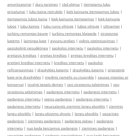
amortizatoriai
|
duru tarpines
|
cbd aliejus
|
itempiamu lubu
privalumai
|
lubu kaina netrukdo
|
kiek kainuoja itempiamos lubos
|
itempiamos lubos kaina
|
kiek kainuoja itempiamos
|
kiek kainuoja
lubos
|
lubu kainos
|
lubu rusys vilniuje
|
lubos vilniuje
|
siltnamiai
|
turbinu remontas kaune
|
turbinu remontas klaipeda
|
straipsniai
katems
|
laiminga kate
|
gyvunu prekes
|
vidinis optimizavimas
|
pasiskolinti nesudėtinga
|
paskolos internetu
|
paskolos internetu
|
greitasis kreditas
|
greitas kreditas
|
greitas kreditas internetu
|
greitieji kreditai internetu
|
kreditas internetu
|
paskolos
refinansavimas
|
draskykles katems
|
draskykles katems
|
pripratinti
kate prie draskykles
|
medinis namelis su ciuozykla
|
sausas maistas ar
konservai
|
isvalyti tepalo demes
|
seo straipsniu talpinimas
|
seo
straipsniu talpinimas
|
padangos internetu
|
padangos internetu
|
padangos internetu
|
pigios padangos
|
padangos internetu
|
padangos internetu
|
neuzsalantis zieminis langu ploviklis
|
zieminis
langu ploviklis
|
langu plovimo skystis
|
langu ploviklis
|
vasarines
padangos
|
ziemines padangos
|
padangos pigiau
|
padangos
internetu
|
nuo kada keiciamos padangos
|
ziemines padangos
|
vasarines padangos
|
padangu pasirinkimas
|
nuo kada keiciamos