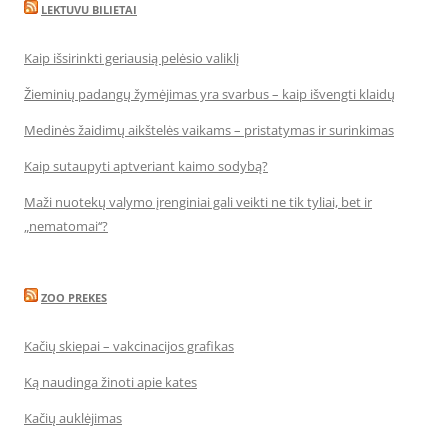
LEKTUVU BILIETAI
Kaip išsirinkti geriausią pelėsio valiklį
Žieminių padangų žymėjimas yra svarbus – kaip išvengti klaidų
Medinės žaidimų aikštelės vaikams – pristatymas ir surinkimas
Kaip sutaupyti aptveriant kaimo sodybą?
Maži nuotekų valymo įrenginiai gali veikti ne tik tyliai, bet ir
„nematomai‘‘?
ZOO PREKES
Kačių skiepai – vakcinacijos grafikas
Ką naudinga žinoti apie kates
Kačių auklėjimas