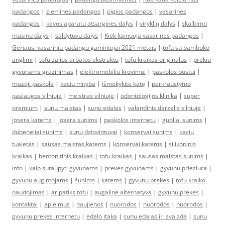
padangos
|
ziemines padangos
|
pigios padangos
|
vasarines
padangos
|
kavos aparatu atsargines dalys
|
viryklių dalys
|
skalbimo
masinu dalys
|
saldytuvu dalys
|
Kiek kainuoja vasarines padangos
|
Geriausi vasariniu padangu gamintojai 2021 metais
|
tofu su bambuko
anglimi
|
tofu zalios arbatos ekstraktu
|
tofu kraikas originalus
|
prekiu
gyvunams grazinimas
|
elektromobiliu krovimui
|
paskolos bustui
|
mazoji paskola
|
kaciu mityba
|
išmokykite katę
|
perkraustymo
paslaugos vilniuje
|
meistras vilniuje
|
odontologijos klinika
|
super
premium
|
sunu maistas
|
sunu edalas
|
valandinis darzelis vilniuje
|
josera katems
|
josera sunims
|
paskolos internetu
|
guoliai sunims
|
dubeneliai sunims
|
sunu dziovintuvai
|
konservai sunims
|
kaciu
tualetas
|
sausas maistas katems
|
konservai katems
|
silikoninis
kraikas
|
bentonitinis kraikas
|
tofu kraikas
|
sausas maistas sunims
|
info
|
kaip sutaupyti gyvunams
|
prekes gyvunams
|
gyvunu prieziura
|
gyvunu augintojams
|
šunims
|
katėms
|
gyvunu prekes
|
tofu kraiko
naudojimas
|
ar patiks tofu
|
augalinė alternatyva
|
gyvunu prekes
|
kontaktai
|
apie mus
|
naujienos
|
nuorodos
|
nuorodos
|
nuorodos
|
gyvunu prekes internetu
|
edalo itaka
|
sunu edalas ir isvaizda
|
sunu