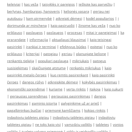
keleiviai
|
kas veža
|
taisyklės ir pareigos
|
ieškote kas parvežtų
|
berlynas, hamburgas, hanoveris
|
kelionės vasarą
|
geriau nei
autobusu
|
kam pirmenybė
|
atkreipti dėmesį
|
kodėl populiarios
|
į
dortmundą ar mincheną
|
kaip pasiruošti
|
žinome kas veža
|
nuo ko
priklauso
|
paslaugos
|
paslaugos
|
procesas
|
mitai ir paneigimai
|
ką
prarandate
|
informacija
|
aktualiausi klausimai
|
kaip teisingai
pasirinkti
|
įrankiai ir terminai
|
efektyvus būdas
|
epitetai
|
nuo ko
priklauso
|
kriterijai
|
patogiau
|
geriau
|
planuojate kelionę
|
renkantis tiekėją
|
populiari paslauga
|
mikriukais
|
patogus
susisiekimas
|
skaičiuojate atstumą
|
renkatės mikriukus
|
kaip
pasirinkti metalo čerpes
|
kuo remtis pasirenkant
|
kaip pasirinkti
čerpes
|
dangos rūšys
|
atkreipkite dėmesį
|
kokybės pasirinkimas
|
ekonomiški sprendimai
|
kuriame
|
verta rinktis
|
įtakoja
|
kaip sukurti
|
geriausias sprendimas
|
geriausias pasirinkimas
|
dangos
pasirinkimas
|
gaminio istorija
|
palyginkime už ar prieš
|
pagalbininkas buičiai
|
priemonė kamščiams
|
kokias rinktis
|
indaploviu tabletes pigiau
|
indaploviu tabletes pigiau
|
indaploviu
tabletes pigiau
|
ne toks kaip visi
|
vamzdziu valiklis
|
tabletes
|
vonios
valiklis
|
tualeto valymo priemonė
|
stiklų ir veidrodžių valiklis
|