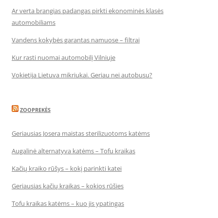
Ar verta brangias padangas pirkti ekonominės klasės
automobiliams
Vandens kokybės garantas namuose – filtrai
Kur rasti nuomai automobilį Vilniuje
Vokietija Lietuva mikriukai. Geriau nei autobusu?
ZOOPREKĖS
Geriausias Josera maistas sterilizuotoms katėms
Augalinė alternatyva katėms – Tofu kraikas
Kačių kraiko rūšys – kokį parinkti katei
Geriausias kačių kraikas – kokios rūšies
Tofu kraikas katėms – kuo jis ypatingas