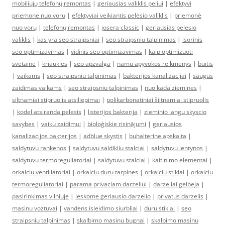
mobiliųjų telefonų remontas
|
geriausias valiklis peliui
|
efektyvi
priemone nuo voru
|
efektyviai veikiantis pelėsio valiklis
|
priemonė
nuo vorų
|
telefonų remontas
|
josera classic
|
geriausias pelesio
valiklis
|
kas yra seo straipsniai
|
seo straipsniu talpinimas
|
isorinis
seo optimizavimas
|
vidinis seo optimizavimas
|
kaip optimizuoti
svetaine
|
kriaukles
|
seo apzvalga
|
namu apyvokos reikmenys
|
buitis
|
vaikams
|
seo straipsniu talpinimas
|
bakterijos kanalizacijai
|
saugus
zaidimas vaikams
|
seo straipsniu talpinimas
|
nuo kada ziemines
|
siltnamiai stipruolis atsiliepimai
|
polikarbonatiniai šiltnamiai stipruolis
|
kodel atsiranda pelesis
|
listerijos bakterija
|
zieminio langu skyscio
savybes
|
vaiku zaidimui
|
bioloģiskie risinājumi
|
geriausios
kanalizacijos bakterijos
|
adblue skystis
|
buhalterine apskaita
|
saldytuvu rankenos
|
saldytuvu saldikliu stalciai
|
saldytuvu lentynos
|
saldytuvu termoreguliatoriai
|
saldytuvu stalciai
|
kaitinimo elementai
|
orkaiciu ventiliatoriai
|
orkaiciu duru tarpines
|
orkaiciu stiklai
|
orkaiciu
termoreguliatoriai
|
parama privaciam darzeliui
|
darzeliai gelbeja
|
pasirinkimas vilniuje
|
ieskome geriausio darzelio
|
privatus darzelis
|
masinu voztuvai
|
vandens isleidimo siurbliai
|
duru stiklai
|
seo
straipsniu talpinimas
|
skalbimo masinu bugnai
|
skalbimo masinu