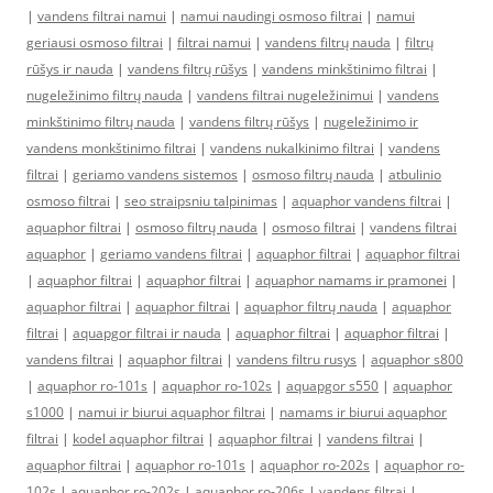
|
vandens filtrai namui
|
namui naudingi osmoso filtrai
|
namui
geriausi osmoso filtrai
|
filtrai namui
|
vandens filtrų nauda
|
filtrų
rūšys ir nauda
|
vandens filtrų rūšys
|
vandens minkštinimo filtrai
|
nugeležinimo filtrų nauda
|
vandens filtrai nugeležinimui
|
vandens
minkštinimo filtrų nauda
|
vandens filtrų rūšys
|
nugeležinimo ir
vandens monkštinimo filtrai
|
vandens nukalkinimo filtrai
|
vandens
filtrai
|
geriamo vandens sistemos
|
osmoso filtrų nauda
|
atbulinio
osmoso filtrai
|
seo straipsniu talpinimas
|
aquaphor vandens filtrai
|
aquaphor filtrai
|
osmoso filtrų nauda
|
osmoso filtrai
|
vandens filtrai
aquaphor
|
geriamo vandens filtrai
|
aquaphor filtrai
|
aquaphor filtrai
|
aquaphor filtrai
|
aquaphor filtrai
|
aquaphor namams ir pramonei
|
aquaphor filtrai
|
aquaphor filtrai
|
aquaphor filtrų nauda
|
aquaphor
filtrai
|
aquapgor filtrai ir nauda
|
aquaphor filtrai
|
aquaphor filtrai
|
vandens filtrai
|
aquaphor filtrai
|
vandens filtru rusys
|
aquaphor s800
|
aquaphor ro-101s
|
aquaphor ro-102s
|
aquapgor s550
|
aquaphor
s1000
|
namui ir biurui aquaphor filtrai
|
namams ir biurui aquaphor
filtrai
|
kodel aquaphor filtrai
|
aquaphor filtrai
|
vandens filtrai
|
aquaphor filtrai
|
aquaphor ro-101s
|
aquaphor ro-202s
|
aquaphor ro-
102s
|
aquaphor ro-202s
|
aquaphor ro-206s
|
vandens filtrai
|