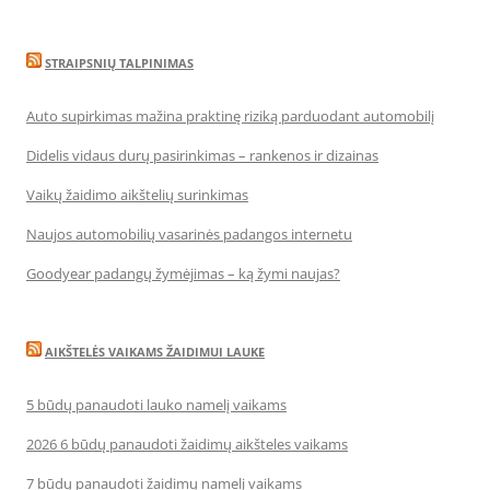
STRAIPSNIŲ TALPINIMAS
Auto supirkimas mažina praktinę riziką parduodant automobilį
Didelis vidaus durų pasirinkimas – rankenos ir dizainas
Vaikų žaidimo aikštelių surinkimas
Naujos automobilių vasarinės padangos internetu
Goodyear padangų žymėjimas – ką žymi naujas?
AIKŠTELĖS VAIKAMS ŽAIDIMUI LAUKE
5 būdų panaudoti lauko namelį vaikams
2026 6 būdų panaudoti žaidimų aikšteles vaikams
7 būdų panaudoti žaidimų namelį vaikams