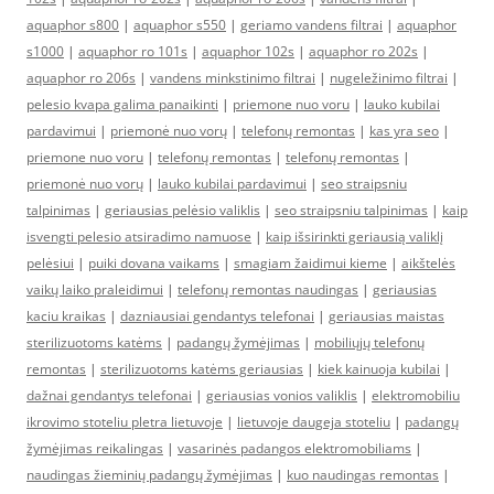
aquaphor s800
|
aquaphor s550
|
geriamo vandens filtrai
|
aquaphor
s1000
|
aquaphor ro 101s
|
aquaphor 102s
|
aquaphor ro 202s
|
aquaphor ro 206s
|
vandens minkstinimo filtrai
|
nugeležinimo filtrai
|
pelesio kvapa galima panaikinti
|
priemone nuo voru
|
lauko kubilai
pardavimui
|
priemonė nuo vorų
|
telefonų remontas
|
kas yra seo
|
priemone nuo voru
|
telefonų remontas
|
telefonų remontas
|
priemonė nuo vorų
|
lauko kubilai pardavimui
|
seo straipsniu
talpinimas
|
geriausias pelėsio valiklis
|
seo straipsniu talpinimas
|
kaip
isvengti pelesio atsiradimo namuose
|
kaip išsirinkti geriausią valiklį
pelėsiui
|
puiki dovana vaikams
|
smagiam žaidimui kieme
|
aikštelės
vaikų laiko praleidimui
|
telefonų remontas naudingas
|
geriausias
kaciu kraikas
|
dazniausiai gendantys telefonai
|
geriausias maistas
sterilizuotoms katėms
|
padangų žymėjimas
|
mobiliųjų telefonų
remontas
|
sterilizuotoms katėms geriausias
|
kiek kainuoja kubilai
|
dažnai gendantys telefonai
|
geriausias vonios valiklis
|
elektromobiliu
ikrovimo stoteliu pletra lietuvoje
|
lietuvoje daugeja stoteliu
|
padangų
žymėjimas reikalingas
|
vasarinės padangos elektromobiliams
|
naudingas žieminių padangų žymėjimas
|
kuo naudingas remontas
|