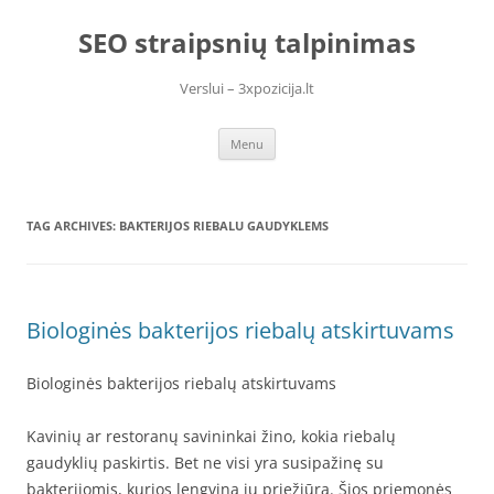
Skip
to
SEO straipsnių talpinimas
content
Verslui – 3xpozicija.lt
Menu
TAG ARCHIVES:
BAKTERIJOS RIEBALU GAUDYKLEMS
Biologinės bakterijos riebalų atskirtuvams
Biologinės bakterijos riebalų atskirtuvams
Kavinių ar restoranų savininkai žino, kokia riebalų
gaudyklių paskirtis. Bet ne visi yra susipažinę su
bakterijomis, kurios lengviną jų priežiūrą. Šios priemonės