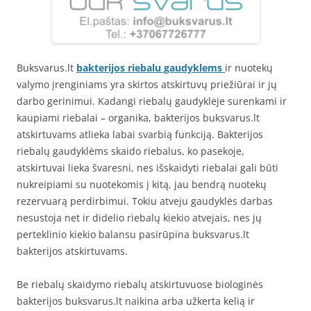
Buksvarus.lt
bakterijos riebalu gaudyklems
ir nuotekų
valymo įrenginiams yra skirtos atskirtuvų priežiūrai ir jų
darbo gerinimui. Kadangi riebalų gaudyklėje surenkami ir
kaupiami riebalai – organika, bakterijos buksvarus.lt
atskirtuvams atlieka labai svarbią funkciją. Bakterijos
riebalų gaudyklėms skaido riebalus, ko pasekoje,
atskirtuvai lieka švaresni, nes išskaidyti riebalai gali būti
nukreipiami su nuotekomis į kitą, jau bendrą nuotekų
rezervuarą perdirbimui. Tokiu atveju gaudyklės darbas
nesustoja net ir didelio riebalų kiekio atvejais, nes jų
perteklinio kiekio balansu pasirūpina buksvarus.lt
bakterijos atskirtuvams.
Be riebalų skaidymo riebalų atskirtuvuose biologinės
bakterijos buksvarus.lt naikina arba užkerta kelią ir