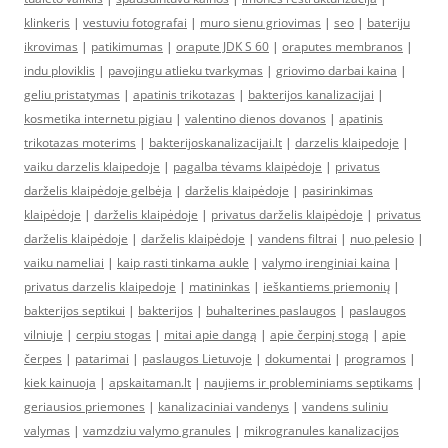
klinkeris
|
vestuviu fotografai
|
muro sienu griovimas
|
seo
|
bateriju
ikrovimas
|
patikimumas
|
orapute JDK S 60
|
oraputes membranos
|
indu ploviklis
|
pavojingu atlieku tvarkymas
|
griovimo darbai kaina
|
geliu pristatymas
|
apatinis trikotazas
|
bakterijos kanalizacijai
|
kosmetika internetu pigiau
|
valentino dienos dovanos
|
apatinis
trikotazas moterims
|
bakterijoskanalizacijai.lt
|
darzelis klaipedoje
|
vaiku darzelis klaipedoje
|
pagalba tėvams klaipėdoje
|
privatus
darželis klaipėdoje gelbėja
|
darželis klaipėdoje
|
pasirinkimas
klaipėdoje
|
darželis klaipėdoje
|
privatus darželis klaipėdoje
|
privatus
darželis klaipėdoje
|
darželis klaipėdoje
|
vandens filtrai
|
nuo pelesio
|
vaiku nameliai
|
kaip rasti tinkama aukle
|
valymo irenginiai kaina
|
privatus darzelis klaipedoje
|
matininkas
|
ieškantiems priemonių
|
bakterijos septikui
|
bakterijos
|
buhalterines paslaugos
|
paslaugos
vilniuje
|
cerpiu stogas
|
mitai apie dangą
|
apie čerpinį stogą
|
apie
čerpes
|
patarimai
|
paslaugos Lietuvoje
|
dokumentai
|
programos
|
kiek kainuoja
|
apskaitaman.lt
|
naujiems ir probleminiams septikams
|
geriausios priemones
|
kanalizaciniai vandenys
|
vandens suliniu
valymas
|
vamzdziu valymo granules
|
mikrogranules kanalizacijos