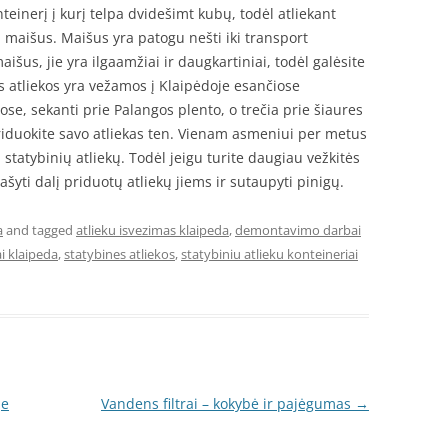
einerį į kurį telpa dvidešimt kubų, todėl atliekant
į maišus. Maišus yra patogu nešti iki transport
us, jie yra ilgaamžiai ir daugkartiniai, todėl galėsite
s atliekos yra vežamos į Klaipėdoje esančiose
se, sekanti prie Palangos plento, o trečia prie šiaures
 priduokite savo atliekas ten. Vienam asmeniui per metus
statybinių atliekų. Todėl jeigu turite daugiau vežkitės
yti dalį priduotų atliekų jiems ir sutaupyti pinigų.
a
and tagged
atlieku isvezimas klaipeda
,
demontavimo darbai
i klaipeda
,
statybines atliekos
,
statybiniu atlieku konteineriai
je
Vandens filtrai – kokybė ir pajėgumas
→