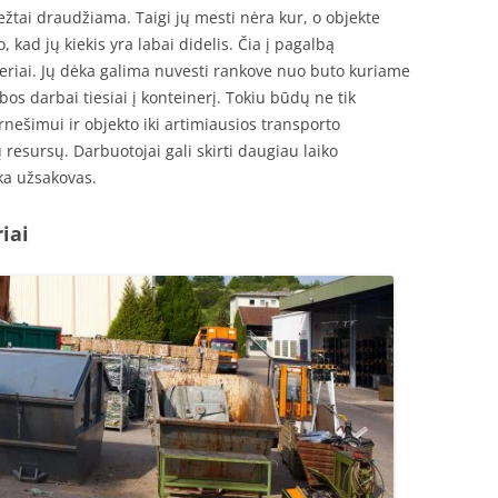
iežtai draudžiama. Taigi jų mesti nėra kur, o objekte
o, kad jų kiekis yra labai didelis. Čia į pagalbą
neriai. Jų dėka galima nuvesti rankove nuo buto kuriame
ybos darbai tiesiai į konteinerį. Tokiu būdų ne tik
rnešimui ir objekto iki artimiausios transporto
 resursų. Darbuotojai gali skirti daugiau laiko
ka užsakovas.
iai