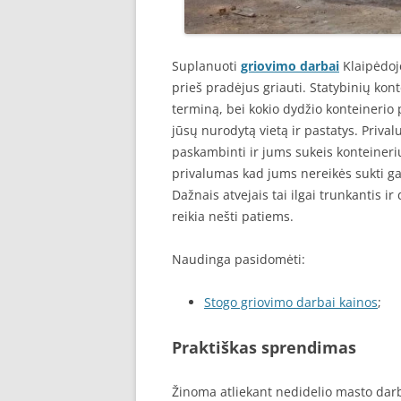
Suplanuoti
griovimo darbai
Klaipėdoje
prieš pradėjus griauti. Statybinių ko
terminą, bei kokio dydžio konteinerio 
jūsų nurodytą vietą ir pastatys. Prival
paskambinti ir jums sukeis konteineriu
privalumas kad jums nereikės sukti galv
Dažnais atvejais tai ilgai trunkantis i
reikia nešti patiems.
Naudinga pasidomėti:
Stogo griovimo darbai kainos
;
Praktiškas sprendimas
Žinoma atliekant nedidelio masto darb