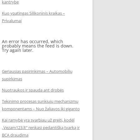
kantrybe
Kuo ypatingas Silikoninis kraikas –
Privalumai
An error has occurred, which
probably means the feed is down.
Try again later.
Geriausias pasirinkimas – Automobilių
supirkimas
Nuotraukos ir spauda ant drobės
Tekinimo procesas sunkiųjų mechanizmų
komponentams – Nuo žaliavos iki giganto
Kai ramybė yra svarbiau už greitį, kodėl
„Vezam123.lt“ renkasi pedantišką tvarką ir
BCA draudimą