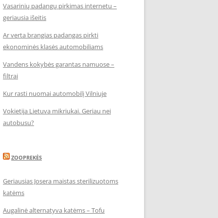
Vasarinių padangų pirkimas internetu –
geriausia išeitis
Ar verta brangias padangas pirkti
ekonominės klasės automobiliams
Vandens kokybės garantas namuose –
filtrai
Kur rasti nuomai automobilį Vilniuje
Vokietija Lietuva mikriukai. Geriau nei
autobusu?
ZOOPREKĖS
Geriausias Josera maistas sterilizuotoms
katėms
Augalinė alternatyva katėms – Tofu