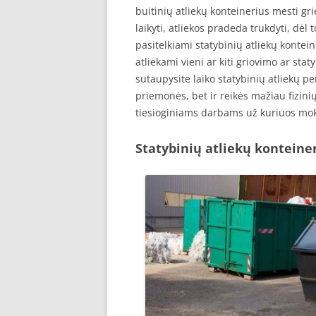
buitinių atliekų konteinerius mesti gr
laikyti, atliekos pradeda trukdyti, dėl t
pasitelkiami statybinių atliekų kontei
atliekami vieni ar kiti griovimo ar stat
sutaupysite laiko statybinių atliekų pe
priemonės, bet ir reikės mažiau fizinių
tiesioginiams darbams už kuriuos mo
Statybinių atliekų konteiner