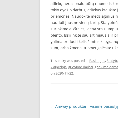
atliekų neracionalu būtų nuomotis kont
tokio dydžio darbus, atliekas kraukite 
priemonės. Naudokite medžiaginius maiš
naudoti juos ne vieną kartą. Statybinė
surinkimo aikšteles, viena yra Dumpiuo
plento. Išsirinkite sau artimiausią ir
galima priduoti kelis šimtus kilogramų 
sunų arba žmoną, tuomet galėsite užraš
This entry was posted in
Paslaugos
,
Statyb
klaipedoje
,
griovimo darbai
,
griovimo darba
on
2020/11/22
.
Post
←
Amway produktai – visame pasauly
navigation