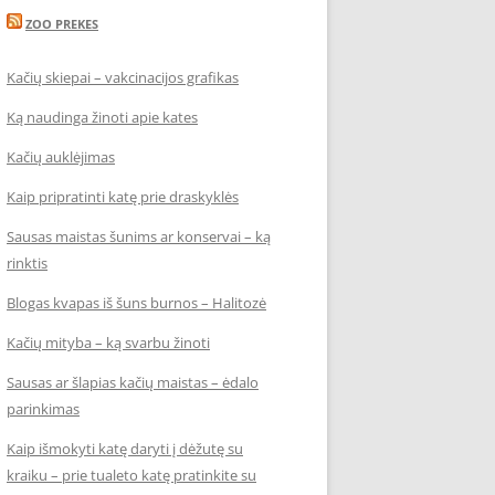
ZOO PREKES
Kačių skiepai – vakcinacijos grafikas
Ką naudinga žinoti apie kates
Kačių auklėjimas
Kaip pripratinti katę prie draskyklės
Sausas maistas šunims ar konservai – ką
rinktis
Blogas kvapas iš šuns burnos – Halitozė
Kačių mityba – ką svarbu žinoti
Sausas ar šlapias kačių maistas – ėdalo
parinkimas
Kaip išmokyti katę daryti į dėžutę su
kraiku – prie tualeto katę pratinkite su