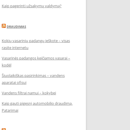
Kaip pagerinti užsakymų valdymą?
DRAUDIMAS
Kokių vasarinių padangų ieškote – visas
rasite internetu
Vasarinės padangos keičiamos vasarai –
kodėl
Šiuolaikiškas pasirinkimas – vandens
aparatai ofisui
Vandens filtrai namui – kokybei
Kaip gauti pigesnį automobilio draudimą.
Patarimai