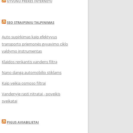
GYVUNU PREKES INTERNETU
SEO STRAIPSNIU TALPINIMAS
Auto supirkimas kaip efektyvus
transporto priemonės gyvavimo ciklo
valdymo instrumentas
Klaidos renkantis vandens filtrą
Nano danga automobilio stiklams
Kaip veikia osmoso filtrai
Vandenyje rasti nitratai - poveikis
sveikatai
PIGUS AVIABILIETAI