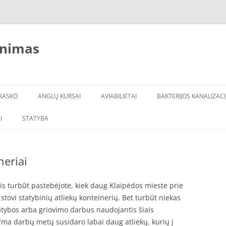
inimas
KASKO
ANGLŲ KURSAI
AVIABILIETAI
BAKTERIJOS KANALIZACI
I
STATYBA
neriai
lis turbūt pastebėjote, kiek daug Klaipėdos mieste prie
ovi statybinių atliekų konteinerių. Bet turbūt niekas
tatybos arba griovimo darbus naudojantis šiais
irma darbų metų susidaro labai daug atliekų, kurių į