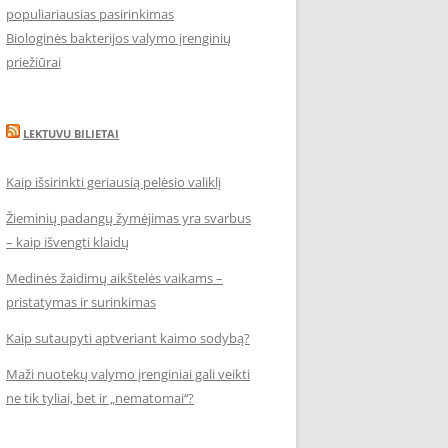
populiariausias pasirinkimas
Biologinės bakterijos valymo įrenginių
priežiūrai
LEKTUVU BILIETAI
Kaip išsirinkti geriausią pelėsio valiklį
Žieminių padangų žymėjimas yra svarbus
– kaip išvengti klaidų
Medinės žaidimų aikštelės vaikams –
pristatymas ir surinkimas
Kaip sutaupyti aptveriant kaimo sodybą?
Maži nuotekų valymo įrenginiai gali veikti
ne tik tyliai, bet ir „nematomai‘‘?