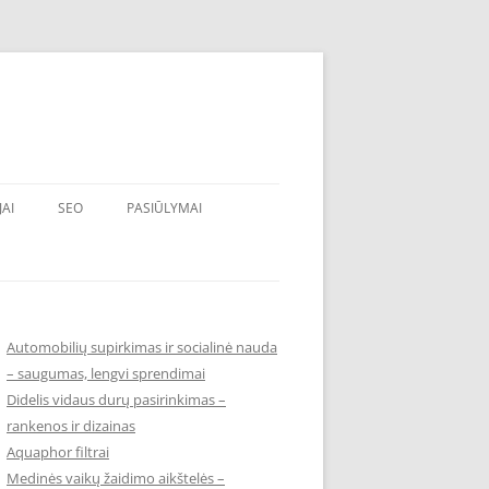
JAI
SEO
PASIŪLYMAI
Automobilių supirkimas ir socialinė nauda
– saugumas, lengvi sprendimai
Didelis vidaus durų pasirinkimas –
rankenos ir dizainas
Aquaphor filtrai
Medinės vaikų žaidimo aikštelės –