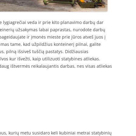
 lygiagrečiai veda ir prie kito planavimo darbų dar
nteinerių užsakymas labai paprastas, nurodote darbų
pageidaujate ir įmonės mieste prie jūros atveš juos į
umas tame, kad užpildžius konteinerį pilnai, galite
s, pilną išsiveš tuščią pastatys. Didžiausias
os kur išvežti, kaip utilizuoti statybines atliekas.
r daug ištvermės reikalaujantis darbas, nes visas atliekas
us, kurių metu susidaro keli kubiniai metrai statybinių