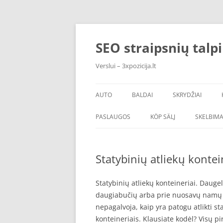
Skip
to
content
SEO straipsnių talp
Verslui – 3xpozicija.lt
AUTO
BALDAI
SKRYDŽIAI
PASLAUGOS
KÖP SÄLJ
SKELBIMA
Statybinių atliekų kontei
Statybinių atliekų konteineriai. Dauge
daugiabučių arba prie nuosavų namų st
nepagalvoja, kaip yra patogu atlikti s
konteineriais. Klausiate kodėl? Visų p