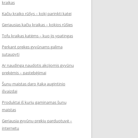
kraikas
Kačių kraiko rūšys – kokį parinkti katei
Geriausias kačių kraikas – kokios rūšies
Tofu kraikas katėms – kuo jis ypatingas
Perkant prekes gyvūnams galima
sutaupyti
Ar naudinga naudotis akcijomis gyvūnų
prekėmis – pastebėjimai
Šunų maistas daro įtaką augintinio
išvaizdai
Produktai iš kurių gaminamas šunų
maistas
Geriausia gyvūnų prekių parduotuvė –
internetu