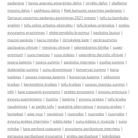
padangos
|
kavos aparatu atsargines dalys
|
viryklių dalys
|
skalbimo
masinu dalys
|
saldytuvu dalys
|
Kiek kainuoja vasarines padangos
|
Geriausi vasariniu padangu gamintojai 2021 metais
|
tofu su bambuko
anglimi
|
tofu zalios arbatos ekstraktu
|
tofu kraikas originalus
|
prekiu
gyvunams grazinimas
|
elektromobiliu krovimui
|
paskolos bustui
|
mazoji paskola
|
kaciu mityba
|
išmokykite katę
|
perkraustymo
paslaugos vilniuje
|
meistras vilniuje
|
odontologijos klinika
|
super
premium
|
sunu maistas
|
sunu edalas
|
valandinis darzelis vilniuje
|
josera katems
|
josera sunims
|
paskolos internetu
|
guoliai sunims
|
dubeneliai sunims
|
sunu dziovintuvai
|
konservai sunims
|
kaciu
tualetas
|
sausas maistas katems
|
konservai katems
|
silikoninis
kraikas
|
bentonitinis kraikas
|
tofu kraikas
|
sausas maistas sunims
|
info
|
kaip sutaupyti gyvunams
|
prekes gyvunams
|
gyvunu prieziura
|
gyvunu augintojams
|
šunims
|
katėms
|
gyvunu prekes
|
tofu kraiko
naudojimas
|
ar patiks tofu
|
augalinė alternatyva
|
gyvunu prekes
|
kontaktai
|
apie mus
|
naujienos
|
nuorodos
|
nuorodos
|
nuorodos
|
gyvunu prekes internetu
|
edalo itaka
|
sunu edalas ir isvaizda
|
sunu
mityba
|
kaip perkant sutaupyti
|
gyvunams parduotuve internetu
|
geriausia parduotuve gyvunams
|
prekiu parduotuve
|
kokybiskas