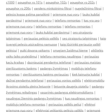
s1000
|
aquaphor ro 101s
|
aquaphor 102s
|
aquaphor ro 202s
|
aquaphor ro 206s
|
vandens minkstinimo filtrai
|
nugeležinimo filtrai
|
pelesio kvapa galima panaikinti
|
priemone nuo voru
|
lauko kubilai
pardavimui
|
priemonė nuo vorų
|
telefonų remontas
|
kas yra seo
|
priemone nuo voru
|
telefonų remontas
|
telefonų remontas
|
priemonė nuo vorų
|
lauko kubilai pardavimui
|
seo straipsniu
talpinimas
|
geriausias pelėsio valiklis
|
seo straipsniu talpinimas
|
kaip
isvengti pelesio atsiradimo namuose
|
kaip išsirinkti geriausią valiklį
pelėsiui
|
puiki dovana vaikams
|
smagiam žaidimui kieme
|
aikštelės
vaikų laiko praleidimui
|
telefonų remontas naudingas
|
geriausias
kaciu kraikas
|
dazniausiai gendantys telefonai
|
geriausias maistas
sterilizuotoms katėms
|
padangų žymėjimas
|
mobiliųjų telefonų
remontas
|
sterilizuotoms katėms geriausias
|
kiek kainuoja kubilai
|
dažnai gendantys telefonai
|
geriausias vonios valiklis
|
elektromobiliu
ikrovimo stoteliu pletra lietuvoje
|
lietuvoje daugeja stoteliu
|
padangų
žymėjimas reikalingas
|
vasarinės padangos elektromobiliams
|
naudingas žieminių padangų žymėjimas
|
kuo naudingas remontas
|
mobiliųjų telefonų remontas
|
geriausias valiklis peliui
|
efektyvi
priemone nuo voru
|
efektyviai veikiantis pelėsio valiklis
|
priemonė