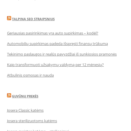
TALPINA SEO STRAIPSNIUS
Geriausias pasirinkimas yra auto supirkimas – kodėl?
Automobilių supirkimas padeda išspręsti finansų trūkumą
Tekinimo paslaugos ir realūs pavyzdžiai iš sunkiosios pramonės
Kaip transformuoti užsakymų valdymą per 12 mėnesių?
Atbulinis osmosas ir nauda
GUVŪNŲ PREKĖS
Josera Classic katėms
Josera sterilizuotoms katėms