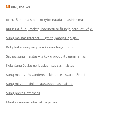
ŠUNŲ ĖDALAS
Josera šunų maistas – kokybė, nauda ir pasirinkimas
Kur pirkti šunų maistą: internetu ar fizinėje parduotuvėje?
Šunų maistas internetu – greita, patogu ir pigiau
Kokybiška šunų mityba – ką naudinga žinoti
Sausas šunų maistas – iš kokių produktų gaminamas
Koks šunų ėdalas geriausias – sausas maistas
Šunų maudynės vandens telkiniuose – svarbu žinoti
Šunų mityba – tinkamiausias sausas maistas
Šunų prekės internetu
Maistas šunims internetu – pigiau