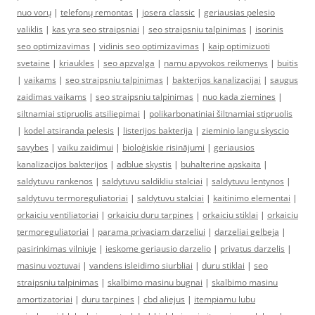
nuo vorų
|
telefonų remontas
|
josera classic
|
geriausias pelesio
valiklis
|
kas yra seo straipsniai
|
seo straipsniu talpinimas
|
isorinis
seo optimizavimas
|
vidinis seo optimizavimas
|
kaip optimizuoti
svetaine
|
kriaukles
|
seo apzvalga
|
namu apyvokos reikmenys
|
buitis
|
vaikams
|
seo straipsniu talpinimas
|
bakterijos kanalizacijai
|
saugus
zaidimas vaikams
|
seo straipsniu talpinimas
|
nuo kada ziemines
|
siltnamiai stipruolis atsiliepimai
|
polikarbonatiniai šiltnamiai stipruolis
|
kodel atsiranda pelesis
|
listerijos bakterija
|
zieminio langu skyscio
savybes
|
vaiku zaidimui
|
bioloģiskie risinājumi
|
geriausios
kanalizacijos bakterijos
|
adblue skystis
|
buhalterine apskaita
|
saldytuvu rankenos
|
saldytuvu saldikliu stalciai
|
saldytuvu lentynos
|
saldytuvu termoreguliatoriai
|
saldytuvu stalciai
|
kaitinimo elementai
|
orkaiciu ventiliatoriai
|
orkaiciu duru tarpines
|
orkaiciu stiklai
|
orkaiciu
termoreguliatoriai
|
parama privaciam darzeliui
|
darzeliai gelbeja
|
pasirinkimas vilniuje
|
ieskome geriausio darzelio
|
privatus darzelis
|
masinu voztuvai
|
vandens isleidimo siurbliai
|
duru stiklai
|
seo
straipsniu talpinimas
|
skalbimo masinu bugnai
|
skalbimo masinu
amortizatoriai
|
duru tarpines
|
cbd aliejus
|
itempiamu lubu