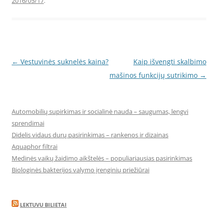
2016/05/17
.
Post
←
Vestuvinės suknelės kaina?
Kaip išvengti skalbimo
navigation
mašinos funkcijų sutrikimo
→
Automobilių supirkimas ir socialinė nauda – saugumas, lengvi
sprendimai
Didelis vidaus durų pasirinkimas – rankenos ir dizainas
Aquaphor filtrai
Medinės vaikų žaidimo aikštelės – populiariausias pasirinkimas
Biologinės bakterijos valymo įrenginių priežiūrai
LEKTUVU BILIETAI