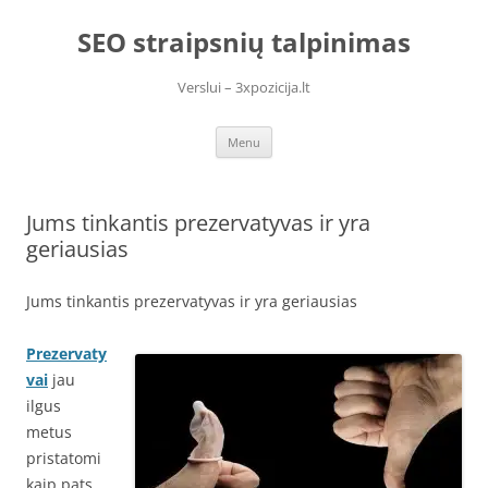
Skip
to
SEO straipsnių talpinimas
content
Verslui – 3xpozicija.lt
Menu
Jums tinkantis prezervatyvas ir yra
geriausias
Jums tinkantis prezervatyvas ir yra geriausias
Prezervaty
vai
jau
ilgus
metus
pristatomi
kaip pats