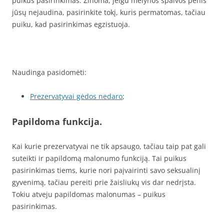
puikus pasirinkimas. Žinoma, jeigu mėlynos spalvos penis
jūsų nejaudina, pasirinkite tokį, kuris permatomas, tačiau
puiku, kad pasirinkimas egzistuoja.
Naudinga pasidomėti:
Prezervatyvai gėdos nedaro
;
Papildoma funkcija.
Kai kurie prezervatyvai ne tik apsaugo, tačiau taip pat gali
suteikti ir papildomą malonumo funkciją. Tai puikus
pasirinkimas tiems, kurie nori paįvairinti savo seksualinį
gyvenimą, tačiau pereiti prie žaisliukų vis dar nedrįsta.
Tokiu atveju papildomas malonumas – puikus
pasirinkimas.