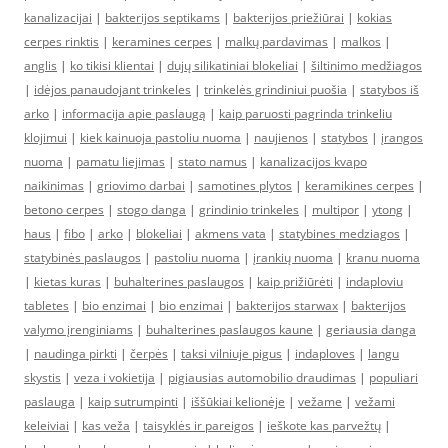
kanalizacijai
|
bakterijos septikams
|
bakterijos priežiūrai
|
kokias
cerpes rinktis
|
keramines cerpes
|
malkų pardavimas
|
malkos
|
anglis
|
ko tikisi klientai
|
dujų silikatiniai blokeliai
|
šiltinimo medžiagos
|
idėjos panaudojant trinkeles
|
trinkelės grindiniui puošia
|
statybos iš
arko
|
informacija apie paslaugą
|
kaip paruosti pagrinda trinkeliu
klojimui
|
kiek kainuoja pastoliu nuoma
|
naujienos
|
statybos
|
įrangos
nuoma
|
pamatu liejimas
|
stato namus
|
kanalizacijos kvapo
naikinimas
|
griovimo darbai
|
samotines plytos
|
keramikines cerpes
|
betono cerpes
|
stogo danga
|
grindinio trinkeles
|
multipor
|
ytong
|
haus
|
fibo
|
arko
|
blokeliai
|
akmens vata
|
statybines medziagos
|
statybinės paslaugos
|
pastoliu nuoma
|
įrankių nuoma
|
kranu nuoma
|
kietas kuras
|
buhalterines paslaugos
|
kaip prižiūrėti
|
indaploviu
tabletes
|
bio enzimai
|
bio enzimai
|
bakterijos starwax
|
bakterijos
valymo įrenginiams
|
buhalterines paslaugos kaune
|
geriausia danga
|
naudinga pirkti
|
čerpės
|
taksi vilniuje pigus
|
indaploves
|
langu
skystis
|
veza i vokietija
|
pigiausias automobilio draudimas
|
populiari
paslauga
|
kaip sutrumpinti
|
iššūkiai kelionėje
|
vežame
|
vežami
keleiviai
|
kas veža
|
taisyklės ir pareigos
|
ieškote kas parvežtų
|