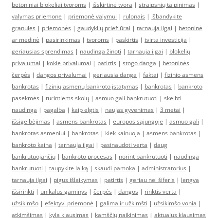
betoniniai blokeliai tvoroms
|
išskirtinė tvora
|
straipsnių talpinimas
|
valymas priemone
|
priemonė valymui
|
rulonais
|
išbandykite
granules
|
priemonės
|
gaudyklių priežiūrai
|
tarnauja ilgai
|
betoninė
ar medinė
|
pasirinkimas
|
tvoroms
|
paskirtis
|
tvirta investicija
|
geriausias sprendimas
|
naudinga žinoti
|
tarnauja ilgai
|
blokelių
privalumai
|
kokie privalumai
|
patirtis
|
stogo danga
|
betoninės
čerpės
|
dangos privalumai
|
geriausia danga
|
faktai
|
fizinio asmens
bankrotas
|
fizinių asmenų bankroto įstatymas
|
bankrotas
|
bankroto
pasekmės
|
turintiems skolų
|
asmuo gali bankrutuoti
|
skelbti
naudinga
|
pagalba
|
kaip elgtis
|
naujas gyvenimas
|
3 metai
|
išsigelbėjimas
|
asmens bankrotas
|
europos sąjungoje
|
asmuo gali
|
bankrotas asmeniui
|
bankrotas
|
kiek kainuoja
|
asmens bankrotas
|
bankroto kaina
|
tarnauja ilgai
|
pasinaudoti verta
|
daug
bankrutuojančių
|
bankroto procesas
|
norint bankrutuoti
|
naudinga
bankrutuoti
|
taupykite laiką
|
skaudi pamoka
|
administratorius
|
tarnauja ilgai
|
pigus išlaikymas
|
patirtis
|
geriau nei šiferis
|
lengva
išsirinkti
|
unikalus gaminys
|
čerpės
|
dangos
|
rinktis verta
|
užsikimšo
|
efektyvi priemonė
|
galima ir užkimšti
|
užsikimšo vonia
|
atkimšimas
|
kyla klausimas
|
kamščių naikinimas
|
aktualus klausimas