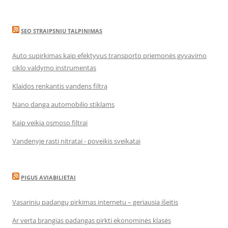
SEO STRAIPSNIU TALPINIMAS
Auto supirkimas kaip efektyvus transporto priemonės gyvavimo
ciklo valdymo instrumentas
Klaidos renkantis vandens filtrą
Nano danga automobilio stiklams
Kaip veikia osmoso filtrai
Vandenyje rasti nitratai - poveikis sveikatai
PIGUS AVIABILIETAI
Vasarinių padangų pirkimas internetu – geriausia išeitis
Ar verta brangias padangas pirkti ekonominės klasės