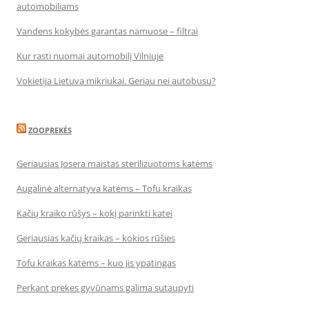
automobiliams
Vandens kokybės garantas namuose – filtrai
Kur rasti nuomai automobilį Vilniuje
Vokietija Lietuva mikriukai. Geriau nei autobusu?
ZOOPREKĖS
Geriausias Josera maistas sterilizuotoms katėms
Augalinė alternatyva katėms – Tofu kraikas
Kačių kraiko rūšys – kokį parinkti katei
Geriausias kačių kraikas – kokios rūšies
Tofu kraikas katėms – kuo jis ypatingas
Perkant prekes gyvūnams galima sutaupyti