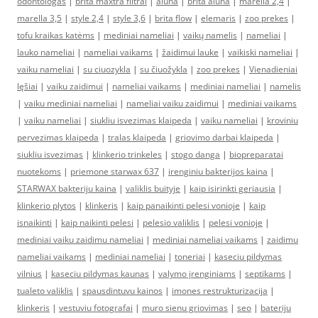
odontologas
|
brita maxtra filtrai
|
aluna
|
brita aluna
|
marella 2,4
|
marella 3,5
|
style 2,4
|
style 3,6
|
brita flow
|
elemaris
|
zoo prekes
|
tofu kraikas katėms
|
mediniai nameliai
|
vaikų namelis
|
nameliai
|
lauko nameliai
|
nameliai vaikams
|
žaidimui lauke
|
vaikiski nameliai
|
vaiku nameliai
|
su ciuozykla
|
su čiuožykla
|
zoo prekes
|
Vienadieniai
lęšiai
|
vaiku zaidimui
|
nameliai vaikams
|
mediniai nameliai
|
namelis
|
vaiku mediniai nameliai
|
nameliai vaiku zaidimui
|
mediniai vaikams
|
vaiku nameliai
|
siukliu isvezimas klaipeda
|
vaiku nameliai
|
kroviniu
pervezimas klaipeda
|
tralas klaipeda
|
griovimo darbai klaipeda
|
siukliu isvezimas
|
klinkerio trinkeles
|
stogo danga
|
biopreparatai
nuotekoms
|
priemone starwax 637
|
irenginiu bakterijos kaina
|
STARWAX bakteriju kaina
|
valiklis buityje
|
kaip isirinkti geriausia
|
klinkerio plytos
|
klinkeris
|
kaip panaikinti pelesi vonioje
|
kaip
isnaikinti
|
kaip naikinti pelesi
|
pelesio valiklis
|
pelesi vonioje
|
mediniai vaiku zaidimu nameliai
|
mediniai nameliai vaikams
|
zaidimu
nameliai vaikams
|
mediniai nameliai
|
toneriai
|
kaseciu pildymas
vilnius
|
kaseciu pildymas kaunas
|
valymo įrenginiams
|
septikams
|
tualeto valiklis
|
spausdintuvu kainos
|
imones restrukturizacija
|
klinkeris
|
vestuviu fotografai
|
muro sienu griovimas
|
seo
|
bateriju