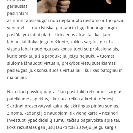
geriausias
pasirinkim
as norint apsisaugoti nuo neplanuoto nėštumo ir tuo pačiu
vienintelis – nuo lytiškai plintančių ligų. Kadangi sargių
pasiūla yra labai plati – kiekvienas atras tai, kas jam
labiausiai tinka. Jeigu nežinote, kokius sargius pirkti –
visada labai naudinga pasikonsultuoti su profesionalais,
kurie prekiauja šia produkcija. Jeigu nejauku – tuomet
siūlome išnaudoti virtualių prekybos vietų suteikiamas
paslaugas. Juk konsultuosis virtualiai – kur kas patogiau ir
maloniau.
Na, o kad pavyktų paprasčiau pasirinkti reikiamus sargius –
pateikiame aspektus, į kuriuos reikia atkreipti dėmesį.
Skirtingi prezervatyvai kainuoja skirtingas pinigų sumas.
Žinoma, kadangi jie naudojami tik vieną kartą – nesinori
investuoti ypač didelių sumų, tačiau pagalvokite apie tai,
koks rezultatas gali jūsų laukti tokiu atveju, jeigu sargis