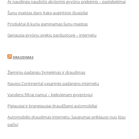
Ar naudinga naudotis akcijomis gyvūnų prekėmis – pastebėjimai
Šunų maistas daro įtaką augintinio išvaizdai
Produktai iš kurių gaminamas šunų maistas
Geriausia gyvūnų prekių parduotuvė – internetu
DRAUDIMAS
Žieminių padangų žymėjimas ir draudimas
Naujos Continental vasarinės padangos internetu
Vandens filtrai namui – kiekvienam gyventojui
Pigiausiai ir brangiausiai draudžiami automobiliai
Automobilio draudimas internetu. Saugumas priklauso nuo Jūsų
pačių!