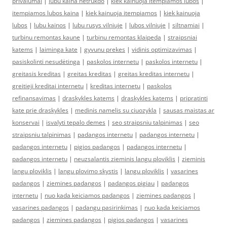
privalumai
|
lubu kaina netrukdo
|
kiek kainuoja itempiamos lubos
|
itempiamos lubos kaina
|
kiek kainuoja itempiamos
|
kiek kainuoja
lubos
|
lubu kainos
|
lubu rusys vilniuje
|
lubos vilniuje
|
siltnamiai
|
turbinu remontas kaune
|
turbinu remontas klaipeda
|
straipsniai
katems
|
laiminga kate
|
gyvunu prekes
|
vidinis optimizavimas
|
pasiskolinti nesudėtinga
|
paskolos internetu
|
paskolos internetu
|
greitasis kreditas
|
greitas kreditas
|
greitas kreditas internetu
|
greitieji kreditai internetu
|
kreditas internetu
|
paskolos
refinansavimas
|
draskykles katems
|
draskykles katems
|
pripratinti
kate prie draskykles
|
medinis namelis su ciuozykla
|
sausas maistas ar
konservai
|
isvalyti tepalo demes
|
seo straipsniu talpinimas
|
seo
straipsniu talpinimas
|
padangos internetu
|
padangos internetu
|
padangos internetu
|
pigios padangos
|
padangos internetu
|
padangos internetu
|
neuzsalantis zieminis langu ploviklis
|
zieminis
langu ploviklis
|
langu plovimo skystis
|
langu ploviklis
|
vasarines
padangos
|
ziemines padangos
|
padangos pigiau
|
padangos
internetu
|
nuo kada keiciamos padangos
|
ziemines padangos
|
vasarines padangos
|
padangu pasirinkimas
|
nuo kada keiciamos
padangos
|
ziemines padangos
|
pigios padangos
|
vasarines