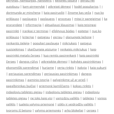
berlynas, hamburgas, hanoveris
|
kelionės vasarą
|
geriau nei
autobusu
|
kam pirmenybė
|
atkreipti dėmesį
|
kodėl populiarios
|
į
dortmundą ar mincheną
|
kaip pasiruošti
|
žinome kas veža
|
nuo ko
priklauso
|
paslaugos
|
paslaugos
|
procesas
|
mitai ir paneigimai
|
ką
prarandate
|
informacija
|
aktualiausi klausimai
|
kaip teisingai
pasirinkti
|
įrankiai ir terminai
|
efektyvus būdas
|
epitetai
|
nuo ko
priklauso
|
kriterijai
|
patogiau
|
geriau
|
planuojate kelionę
|
renkantis tiekėją
|
populiari paslauga
|
mikriukais
|
patogus
susisiekimas
|
skaičiuojate atstumą
|
renkatės mikriukus
|
kaip
pasirinkti metalo čerpes
|
kuo remtis pasirenkant
|
kaip pasirinkti
čerpes
|
dangos rūšys
|
atkreipkite dėmesį
|
kokybės pasirinkimas
|
ekonomiški sprendimai
|
kuriame
|
verta rinktis
|
įtakoja
|
kaip sukurti
|
geriausias sprendimas
|
geriausias pasirinkimas
|
dangos
pasirinkimas
|
gaminio istorija
|
palyginkime už ar prieš
|
pagalbininkas buičiai
|
priemonė kamščiams
|
kokias rinktis
|
indaploviu tabletes pigiau
|
indaploviu tabletes pigiau
|
indaploviu
tabletes pigiau
|
ne toks kaip visi
|
vamzdziu valiklis
|
tabletes
|
vonios
valiklis
|
tualeto valymo priemonė
|
stiklų ir veidrodžių valiklis
|
tvoroms iš betono
|
valymo priemonės
|
arko blokeliai
|
cerpes
|