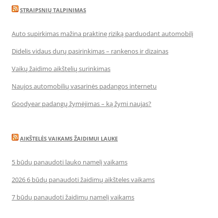
STRAIPSNIŲ TALPINIMAS
Auto supirkimas mažina praktinę riziką parduodant automobilį
Didelis vidaus durų pasirinkimas – rankenos ir dizainas
Vaikų žaidimo aikštelių surinkimas
Naujos automobilių vasarinės padangos internetu
Goodyear padangų žymėjimas – ką žymi naujas?
AIKŠTELĖS VAIKAMS ŽAIDIMUI LAUKE
5 būdų panaudoti lauko namelį vaikams
2026 6 būdų panaudoti žaidimų aikšteles vaikams
7 būdų panaudoti žaidimų namelį vaikams