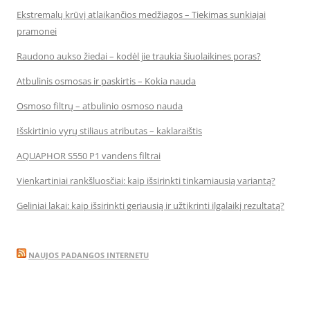
Ekstremalų krūvį atlaikančios medžiagos – Tiekimas sunkiajai
pramonei
Raudono aukso žiedai – kodėl jie traukia šiuolaikines poras?
Atbulinis osmosas ir paskirtis – Kokia nauda
Osmoso filtrų – atbulinio osmoso nauda
Išskirtinio vyrų stiliaus atributas – kaklaraištis
AQUAPHOR S550 P1 vandens filtrai
Vienkartiniai rankšluosčiai: kaip išsirinkti tinkamiausią variantą?
Geliniai lakai: kaip išsirinkti geriausią ir užtikrinti ilgalaikį rezultatą?
NAUJOS PADANGOS INTERNETU