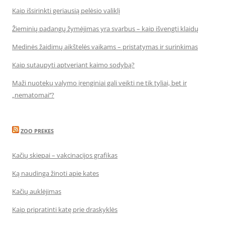
Kaip išsirinkti geriausią pelėsio valiklį
Žieminių padangų žymėjimas yra svarbus – kaip išvengti klaidų
Medinės žaidimų aikštelės vaikams – pristatymas ir surinkimas
Kaip sutaupyti aptveriant kaimo sodybą?
Maži nuotekų valymo įrenginiai gali veikti ne tik tyliai, bet ir
„nematomai‘‘?
ZOO PREKES
Kačių skiepai – vakcinacijos grafikas
Ką naudinga žinoti apie kates
Kačių auklėjimas
Kaip pripratinti katę prie draskyklės