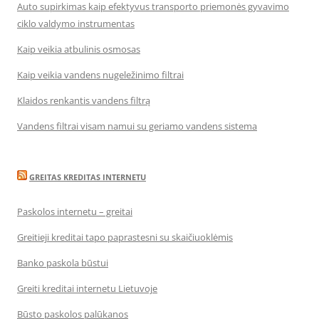
Auto supirkimas kaip efektyvus transporto priemonės gyvavimo
ciklo valdymo instrumentas
Kaip veikia atbulinis osmosas
Kaip veikia vandens nugeležinimo filtrai
Klaidos renkantis vandens filtrą
Vandens filtrai visam namui su geriamo vandens sistema
GREITAS KREDITAS INTERNETU
Paskolos internetu – greitai
Greitieji kreditai tapo paprastesni su skaičiuoklėmis
Banko paskola būstui
Greiti kreditai internetu Lietuvoje
Būsto paskolos palūkanos