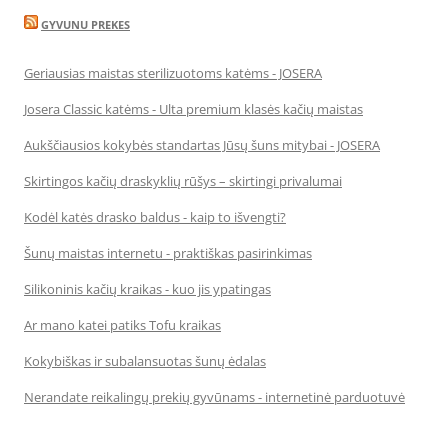
GYVUNU PREKES
Geriausias maistas sterilizuotoms katėms - JOSERA
Josera Classic katėms - Ulta premium klasės kačių maistas
Aukščiausios kokybės standartas Jūsų šuns mitybai - JOSERA
Skirtingos kačių draskyklių rūšys – skirtingi privalumai
Kodėl katės drasko baldus - kaip to išvengti?
Šunų maistas internetu - praktiškas pasirinkimas
Silikoninis kačių kraikas - kuo jis ypatingas
Ar mano katei patiks Tofu kraikas
Kokybiškas ir subalansuotas šunų ėdalas
Nerandate reikalingų prekių gyvūnams - internetinė parduotuvė