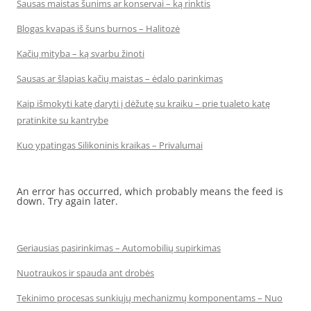
Sausas maistas šunims ar konservai – ką rinktis
Blogas kvapas iš šuns burnos – Halitozė
Kačių mityba – ką svarbu žinoti
Sausas ar šlapias kačių maistas – ėdalo parinkimas
Kaip išmokyti katę daryti į dėžutę su kraiku – prie tualeto katę
pratinkite su kantrybe
Kuo ypatingas Silikoninis kraikas – Privalumai
An error has occurred, which probably means the feed is
down. Try again later.
Geriausias pasirinkimas – Automobilių supirkimas
Nuotraukos ir spauda ant drobės
Tekinimo procesas sunkiųjų mechanizmų komponentams – Nuo