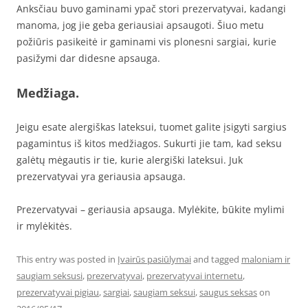
Anksčiau buvo gaminami ypač stori prezervatyvai, kadangi
manoma, jog jie geba geriausiai apsaugoti. Šiuo metu
požiūris pasikeitė ir gaminami vis plonesni sargiai, kurie
pasižymi dar didesne apsauga.
Medžiaga.
Jeigu esate alergiškas lateksui, tuomet galite įsigyti sargius
pagamintus iš kitos medžiagos. Sukurti jie tam, kad seksu
galėtų mėgautis ir tie, kurie alergiški lateksui. Juk
prezervatyvai yra geriausia apsauga.
Prezervatyvai – geriausia apsauga. Mylėkite, būkite mylimi
ir mylėkitės.
This entry was posted in
Įvairūs pasiūlymai
and tagged
maloniam ir
saugiam seksusi
,
prezervatyvai
,
prezervatyvai internetu
,
prezervatyvai pigiau
,
sargiai
,
saugiam seksui
,
saugus seksas
on