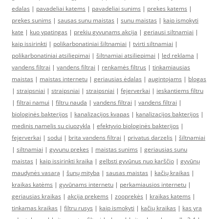
edalas
|
pavadeliai katems
|
pavadeliai sunims
|
prekes katems
|
prekes sunims
|
sausas sunu maistas
|
sunu maistas
|
kaip ismokyti
kate
|
kuo ypatingas
|
prekiu gyvunams akcija
|
geriausi siltnamiai
|
kaip issirinkti
|
polikarbonatiniai šiltnamiai
|
tvirti siltnamiai
|
polikarbonatiniai atsiliepimai
|
šiltnamiai atsiliepimai
|
led reklama
|
vandens filtrai
|
vandens filtrai
|
renkamės filtrus
|
tinkamiausias
maistas
|
maistas internetu
|
geriausias ėdalas
|
augintojams
|
blogas
|
straipsniai
|
straipsniai
|
straipsniai
|
fejerverkai
|
ieskantiems filtru
|
filtrai namui
|
filtru nauda
|
vandens filtrai
|
vandens filtrai
|
biologinės bakterijos
|
kanalizacijos kvapas
|
kanalizacijos bakterijos
|
medinis namelis su ciuozykla
|
efektyvio biologinės bakterijos
|
fejerverkai
|
sodui
|
brita vandens filtrai
|
privatus darzelis
|
šiltnamiai
|
siltnamiai
|
gyvunu prekes
|
maistas sunims
|
geriausias sunu
maistas
|
kaip issirinkti kraika
|
gelbsti gyvūnus nuo karščio
|
gyvūnų
maudynės vasarą
|
šunų mityba
|
sausas maistas
|
kačių kraikas
|
kraikas katėms
|
gyvūnams internetu
|
perkamiausios internetu
|
geriausias kraikas
|
akcija prekems
|
zooprekės
|
kraikas katems
|
tinkamas kraikas
|
filtru rusys
|
kaip ismokyti
|
kačių kraikas
|
kas yra