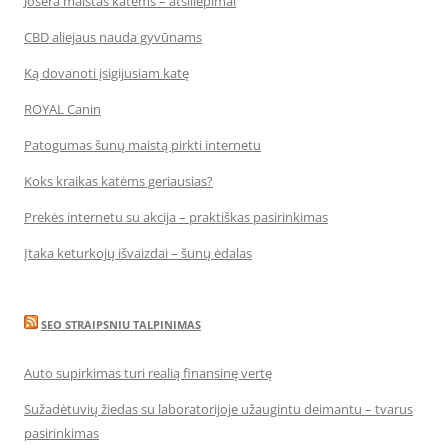
Josera maistas katėms – atsiliepimai
CBD aliejaus nauda gyvūnams
Ką dovanoti įsigijusiam katę
ROYAL Canin
Patogumas šunų maistą pirkti internetu
Koks kraikas katėms geriausias?
Prekės internetu su akcija – praktiškas pasirinkimas
Įtaka keturkojų išvaizdai – šunų ėdalas
SEO STRAIPSNIU TALPINIMAS
Auto supirkimas turi realią finansinę vertę
Sužadėtuvių žiedas su laboratorijoje užaugintu deimantu – tvarus
pasirinkimas