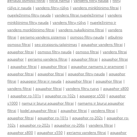
geriausi osmoso filtrai
|
filtrai namui
|
vandens filtrų nauda
|
filtrų
rūšys ir nauda
|
vandens filtrų rūšys
|
vandens minkštinimo filtrai
|
nugeležinimo filtrų nauda
|
vandens filtrai nugeležinimui
|
vandens
minkštinimo filtrų nauda
|
vandens filtrų rūšys
|
nugeležinimo ir
vandens monkštinimo filtrai
|
vandens nukalkinimo filtrai
|
vandens
filtrai
|
geriamo vandens sistemos
|
osmoso filtrų nauda
|
atbulinio
osmoso filtrai
|
seo straipsniu talpinimas
|
aquaphor vandens filtrai
|
aquaphor filtrai
|
osmoso filtrų nauda
|
osmoso filtrai
|
vandens filtrai
aquaphor
|
geriamo vandens filtrai
|
aquaphor filtrai
|
aquaphor filtrai
|
aquaphor filtrai
|
aquaphor filtrai
|
aquaphor namams ir pramonei
|
aquaphor filtrai
|
aquaphor filtrai
|
aquaphor filtrų nauda
|
aquaphor
filtrai
|
aquapgor filtrai ir nauda
|
aquaphor filtrai
|
aquaphor filtrai
|
vandens filtrai
|
aquaphor filtrai
|
vandens filtru rusys
|
aquaphor s800
|
aquaphor ro-101s
|
aquaphor ro-102s
|
aquapgor s550
|
aquaphor
s1000
|
namui ir biurui aquaphor filtrai
|
namams ir biurui aquaphor
filtrai
|
kodel aquaphor filtrai
|
aquaphor filtrai
|
vandens filtrai
|
aquaphor filtrai
|
aquaphor ro-101s
|
aquaphor ro-202s
|
aquaphor ro-
102s
|
aquaphor ro-202s
|
aquaphor ro-206s
|
vandens filtrai
|
aquaphor s800
|
aquaphor s550
|
geriamo vandens filtrai
|
aquaphor