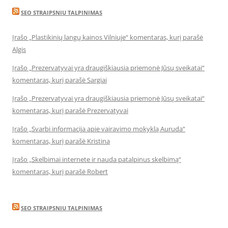
SEO STRAIPSNIU TALPINIMAS
Įrašo „Plastikinių langų kainos Vilniuje“ komentaras, kurį parašė
Algis
Įrašo „Prezervatyvai yra draugiškiausia priemonė Jūsų sveikatai“
komentaras, kurį parašė Sargiai
Įrašo „Prezervatyvai yra draugiškiausia priemonė Jūsų sveikatai“
komentaras, kurį parašė Prezervatyvai
Įrašo „Svarbi informacija apie vairavimo mokyklą Auruda“
komentaras, kurį parašė Kristina
Įrašo „Skelbimai internete ir nauda patalpinus skelbimą“
komentaras, kurį parašė Robert
SEO STRAIPSNIU TALPINIMAS