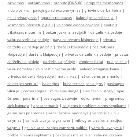
ikrovimas
|
patikimumas
|
orapute JDK S 60
|
oraputes membranos
|
indu ploviklis
|
pavojingu atlieku tvarkymas
|
griovimo darbai kaina
|
geliu pristatymas
|
apatinis trikotazas
|
bakterijos kanalizacijai
|
kosmetika internetu pigiau
|
valentino dienos dovanos
|
apatinis
trikotazas moterims
|
bakterijoskanalizacijai.lt
|
darzelis klaipedoje
|
vaiku darzelis klaipedoje
|
pagalba tėvams klaipėdoje
|
privatus
darželis klaipėdoje gelbėja
|
darželis klaipėdoje
|
pasirinkimas
klaipėdoje
|
darželis klaipėdoje
|
privatus darželis klaipėdoje
|
privatus
darželis klaipėdoje
|
darželis klaipėdoje
|
vandens filtrai
|
nuo pelesio
|
vaiku nameliai
|
kaip rasti tinkama aukle
|
valymo irenginiai kaina
|
privatus darzelis klaipedoje
|
matininkas
|
ieškantiems priemonių
|
bakterijos septikui
|
bakterijos
|
buhalterines paslaugos
|
paslaugos
vilniuje
|
cerpiu stogas
|
mitai apie dangą
|
apie čerpinį stogą
|
apie
čerpes
|
patarimai
|
paslaugos Lietuvoje
|
dokumentai
|
programos
|
kiek kainuoja
|
apskaitaman.lt
|
naujiems ir probleminiams septikams
|
geriausios priemones
|
kanalizaciniai vandenys
|
vandens suliniu
valymas
|
vamzdziu valymo granules
|
mikrogranules kanalizacijos
valymui
|
gelinis kanalizacijos vamzdziu valiklis
|
vamzdziu valymui
|
probleminiams septikams
|
bakterijos maišeliais
|
retai naudojamai