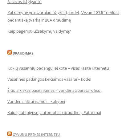
žaliavos iki giganto
Kai ramybė yra svarbiau už greitį, kodėl „Vezam123.lt“ renkasi
pedantišką tvarką ir BCA draudimą
Kaip pagerinti užsakymų valdymą?
DRAUDIMAS
Kokių vasarinių padangų ieškote – visas rasite internetu
Vasarinės padangos keičiamos vasarai – kodėl
Šiuolaikiškas pasirinkimas – vandens aparatai ofisui
Vandens filtrai namui – kokybei
Kaip gauti pigesnį automobilio draudimą. Patarimai
GYVUNU PREKES INTERNETU