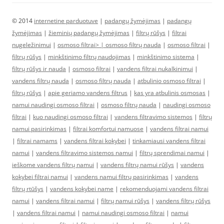
© 2014
internetine parduotuve
|
padangų žymėjimas
|
padangų
žymėjimas
|
žieminių padangų žymėjimas
|
filtrų rūšys
|
filtrai
nugeležinimui
|
osmoso filtrai> |
osmoso filtrų nauda
|
osmoso filtrai
|
filtrų rūšys
|
minkštinimo filtrų naudojimas
|
minkštinimo sistema
|
filtrų rūšys ir nauda
|
osmoso filtrai
|
vandens filtrai nukalkinimui
|
vandens filtrų nauda
|
osmoso filtrų nauda
|
atbulinio osmoso filtrai
|
filtrų rūšys
|
apie geriamo vandens filtrus
|
kas yra atbulinis osmosas
|
namui naudingi osmoso filtrai
|
osmoso filtrų nauda
|
naudingi osmoso
filtrai
|
kuo naudingi osmoso filtrai
|
vandens filtravimo sistemos
|
filtrų
namui pasirinkimas
|
filtrai komfortui namuose
|
vandens filtrai namui
|
filtrai namams
|
vandens filtrai kokybei
|
tinkamiausi vandens filtrai
namui
|
vandens filtravimo sistemos namui
|
filtrų sprendimai namui
|
ieškome vandens filtrų namui
|
vandens filtrų namui rūšys
|
vandens
kokybei filtrai namui
|
vandens namui filtrų pasirinkimas
|
vandens
filtrų rtūšys
|
vandens kokybei name
|
rekomenduojami vandens filtrai
namui
|
vandens filtrai namui
|
filtrų namui rūšys
|
vandens filtrų rūšys
|
vandens filtrai namui
|
namui naudingi osmoso filtrai
|
namui