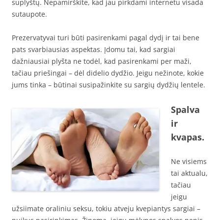
suplyštų. Nepamirškite, kad jau pirkdami internetu visada
sutaupote.
Prezervatyvai turi būti pasirenkami pagal dydį ir tai bene
pats svarbiausias aspektas. Įdomu tai, kad sargiai
dažniausiai plyšta ne todėl, kad pasirenkami per maži,
tačiau priešingai – dėl didelio dydžio. Jeigu nežinote, kokie
jums tinka – būtinai susipažinkite su sargių dydžių lentele.
Spalva
ir
kvapas.
Ne visiems
tai aktualu,
tačiau
jeigu
užsiimate oraliniu seksu, tokiu atveju kvepiantys sargiai –