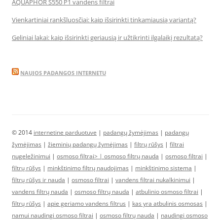
AQUAPHOR S550 P1 vandens filtrai
Vienkartiniai rankšluosčiai: kaip išsirinkti tinkamiausią variantą?
Geliniai lakai: kaip išsirinkti geriausią ir užtikrinti ilgalaikį rezultatą?
NAUJOS PADANGOS INTERNETU
© 2014
internetine parduotuve
|
padangų žymėjimas
|
padangų
žymėjimas
|
žieminių padangų žymėjimas
|
filtrų rūšys
|
filtrai
nugeležinimui
|
osmoso filtrai> |
osmoso filtrų nauda
|
osmoso filtrai
|
filtrų rūšys
|
minkštinimo filtrų naudojimas
|
minkštinimo sistema
|
filtrų rūšys ir nauda
|
osmoso filtrai
|
vandens filtrai nukalkinimui
|
vandens filtrų nauda
|
osmoso filtrų nauda
|
atbulinio osmoso filtrai
|
filtrų rūšys
|
apie geriamo vandens filtrus
|
kas yra atbulinis osmosas
|
namui naudingi osmoso filtrai
|
osmoso filtrų nauda
|
naudingi osmoso