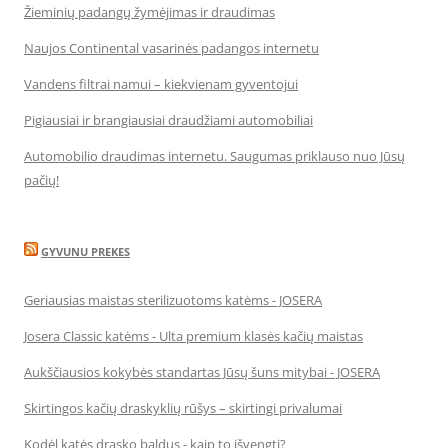
Žieminių padangų žymėjimas ir draudimas
Naujos Continental vasarinės padangos internetu
Vandens filtrai namui – kiekvienam gyventojui
Pigiausiai ir brangiausiai draudžiami automobiliai
Automobilio draudimas internetu. Saugumas priklauso nuo Jūsų
pačių!
GYVUNU PREKES
Geriausias maistas sterilizuotoms katėms - JOSERA
Josera Classic katėms - Ulta premium klasės kačių maistas
Aukščiausios kokybės standartas Jūsų šuns mitybai - JOSERA
Skirtingos kačių draskyklių rūšys – skirtingi privalumai
Kodėl katės drasko baldus - kaip to išvengti?