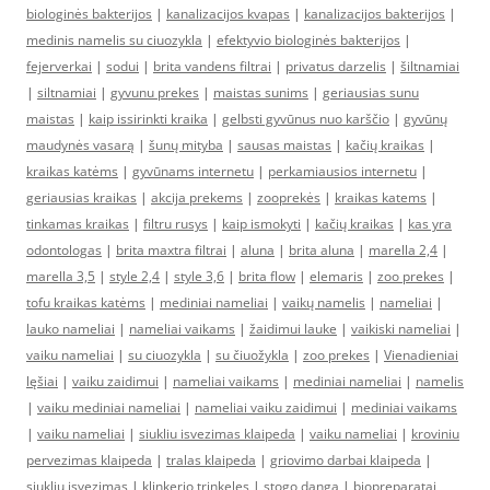
biologinės bakterijos
|
kanalizacijos kvapas
|
kanalizacijos bakterijos
|
medinis namelis su ciuozykla
|
efektyvio biologinės bakterijos
|
fejerverkai
|
sodui
|
brita vandens filtrai
|
privatus darzelis
|
šiltnamiai
|
siltnamiai
|
gyvunu prekes
|
maistas sunims
|
geriausias sunu
maistas
|
kaip issirinkti kraika
|
gelbsti gyvūnus nuo karščio
|
gyvūnų
maudynės vasarą
|
šunų mityba
|
sausas maistas
|
kačių kraikas
|
kraikas katėms
|
gyvūnams internetu
|
perkamiausios internetu
|
geriausias kraikas
|
akcija prekems
|
zooprekės
|
kraikas katems
|
tinkamas kraikas
|
filtru rusys
|
kaip ismokyti
|
kačių kraikas
|
kas yra
odontologas
|
brita maxtra filtrai
|
aluna
|
brita aluna
|
marella 2,4
|
marella 3,5
|
style 2,4
|
style 3,6
|
brita flow
|
elemaris
|
zoo prekes
|
tofu kraikas katėms
|
mediniai nameliai
|
vaikų namelis
|
nameliai
|
lauko nameliai
|
nameliai vaikams
|
žaidimui lauke
|
vaikiski nameliai
|
vaiku nameliai
|
su ciuozykla
|
su čiuožykla
|
zoo prekes
|
Vienadieniai
lęšiai
|
vaiku zaidimui
|
nameliai vaikams
|
mediniai nameliai
|
namelis
|
vaiku mediniai nameliai
|
nameliai vaiku zaidimui
|
mediniai vaikams
|
vaiku nameliai
|
siukliu isvezimas klaipeda
|
vaiku nameliai
|
kroviniu
pervezimas klaipeda
|
tralas klaipeda
|
griovimo darbai klaipeda
|
siukliu isvezimas
|
klinkerio trinkeles
|
stogo danga
|
biopreparatai