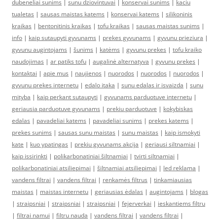
dubeneliai sunims
|
sunu dziovintuvai
|
konservai sunims
|
kaciu
tualetas
|
sausas maistas katems
|
konservai katems
|
silikoninis
kraikas
|
bentonitinis kraikas
|
tofu kraikas
|
sausas maistas sunims
|
info
|
kaip sutaupyti gyvunams
|
prekes gyvunams
|
gyvunu prieziura
|
gyvunu augintojams
|
šunims
|
katėms
|
gyvunu prekes
|
tofu kraiko
naudojimas
|
ar patiks tofu
|
augalinė alternatyva
|
gyvunu prekes
|
kontaktai
|
apie mus
|
naujienos
|
nuorodos
|
nuorodos
|
nuorodos
|
gyvunu prekes internetu
|
edalo itaka
|
sunu edalas ir isvaizda
|
sunu
mityba
|
kaip perkant sutaupyti
|
gyvunams parduotuve internetu
|
geriausia parduotuve gyvunams
|
prekiu parduotuve
|
kokybiskas
edalas
|
pavadeliai katems
|
pavadeliai sunims
|
prekes katems
|
prekes sunims
|
sausas sunu maistas
|
sunu maistas
|
kaip ismokyti
kate
|
kuo ypatingas
|
prekiu gyvunams akcija
|
geriausi siltnamiai
|
kaip issirinkti
|
polikarbonatiniai šiltnamiai
|
tvirti siltnamiai
|
polikarbonatiniai atsiliepimai
|
šiltnamiai atsiliepimai
|
led reklama
|
vandens filtrai
|
vandens filtrai
|
renkamės filtrus
|
tinkamiausias
maistas
|
maistas internetu
|
geriausias ėdalas
|
augintojams
|
blogas
|
straipsniai
|
straipsniai
|
straipsniai
|
fejerverkai
|
ieskantiems filtru
|
filtrai namui
|
filtru nauda
|
vandens filtrai
|
vandens filtrai
|