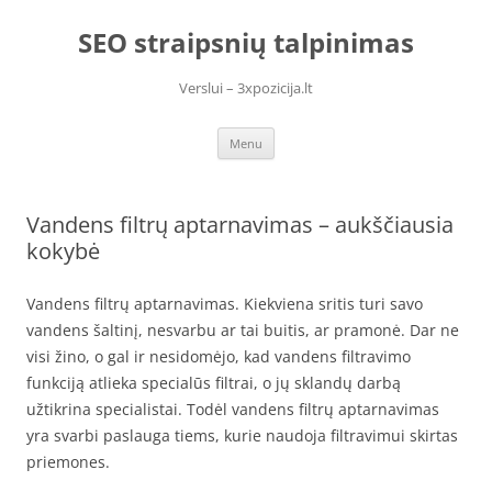
Skip
to
SEO straipsnių talpinimas
content
Verslui – 3xpozicija.lt
Menu
Vandens filtrų aptarnavimas – aukščiausia
kokybė
Vandens filtrų aptarnavimas. Kiekviena sritis turi savo
vandens šaltinį, nesvarbu ar tai buitis, ar pramonė. Dar ne
visi žino, o gal ir nesidomėjo, kad vandens filtravimo
funkciją atlieka specialūs filtrai, o jų sklandų darbą
užtikrina specialistai. Todėl vandens filtrų aptarnavimas
yra svarbi paslauga tiems, kurie naudoja filtravimui skirtas
priemones.