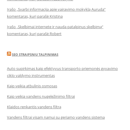
Įrašo „Svarbi informacija apie vairavimo mokyklą Auruda“
komentaras, kurį parašė Kristina
Įrašo „Skelbimai internete ir nauda patalpinus skelbimą“
komentaras, kurį parašė Robert
SEO STRAIPSNIU TALPINIMAS
Auto supirkimas kaip efektyvus transporto priemonės gyvavimo
ciklo valdymo instrumentas
Kaip veikia atbulinis osmosas
Kaip veikia vandens nugeležinimo filtrai
Klaidos renkantis vandens filtrą
Vandens filtrai visam namui su geriamo vandens sistema