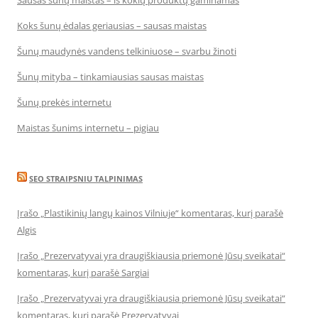
Sausas šunų maistas – iš kokių produktų gaminamas
Koks šunų ėdalas geriausias – sausas maistas
Šunų maudynės vandens telkiniuose – svarbu žinoti
Šunų mityba – tinkamiausias sausas maistas
Šunų prekės internetu
Maistas šunims internetu – pigiau
SEO STRAIPSNIU TALPINIMAS
Įrašo „Plastikinių langų kainos Vilniuje“ komentaras, kurį parašė
Algis
Įrašo „Prezervatyvai yra draugiškiausia priemonė Jūsų sveikatai“
komentaras, kurį parašė Sargiai
Įrašo „Prezervatyvai yra draugiškiausia priemonė Jūsų sveikatai“
komentaras, kurį parašė Prezervatyvai