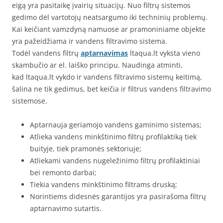
eigą yra pasitaikę įvairių situacijų. Nuo filtrų sistemos
gedimo dėl vartotojų neatsargumo iki techninių problemų.
Kai keičiant vamzdyną namuose ar pramoniniame objekte
yra pažeidžiama ir vandens filtravimo sistema.
Todėl vandens filtrų
aptarnavimas
ltaqua.lt vyksta vieno
skambučio ar el. laiško principu. Naudinga atminti,
kad ltaqua.lt vykdo ir vandens filtravimo sistemų keitimą,
šalina ne tik gedimus, bet keičia ir filtrus vandens filtravimo
sistemose.
Aptarnauja geriamojo vandens gaminimo sistemas;
Atlieka vandens minkštinimo filtrų profilaktiką tiek
buityje, tiek pramonės sektoriuje;
Atliekami vandens nugeležinimo filtrų profilaktiniai
bei remonto darbai;
Tiekia vandens minkštinimo filtrams druską;
Norintiems didesnės garantijos yra pasirašoma filtrų
aptarnavimo sutartis.