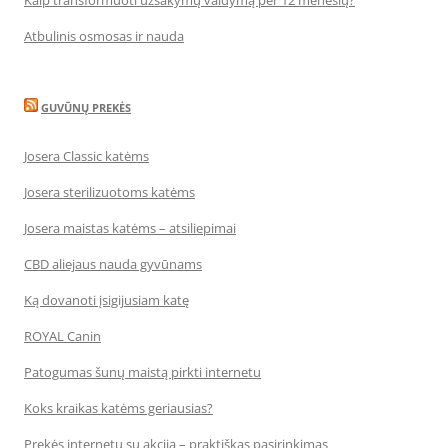
Kaip transformuoti užsakymų valdymą per 12 mėnesių?
Atbulinis osmosas ir nauda
GUVŪNŲ PREKĖS
Josera Classic katėms
Josera sterilizuotoms katėms
Josera maistas katėms – atsiliepimai
CBD aliejaus nauda gyvūnams
Ką dovanoti įsigijusiam katę
ROYAL Canin
Patogumas šunų maistą pirkti internetu
Koks kraikas katėms geriausias?
Prekės internetu su akcija – praktiškas pasirinkimas