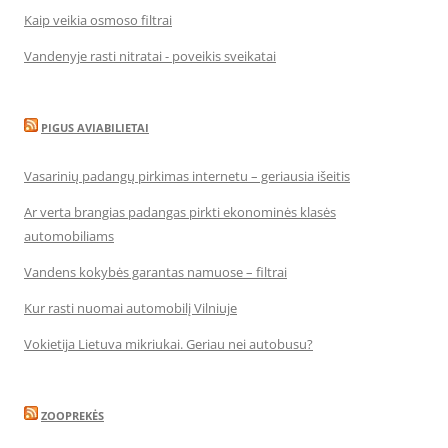
Kaip veikia osmoso filtrai
Vandenyje rasti nitratai - poveikis sveikatai
PIGUS AVIABILIETAI
Vasarinių padangų pirkimas internetu – geriausia išeitis
Ar verta brangias padangas pirkti ekonominės klasės
automobiliams
Vandens kokybės garantas namuose – filtrai
Kur rasti nuomai automobilį Vilniuje
Vokietija Lietuva mikriukai. Geriau nei autobusu?
ZOOPREKĖS