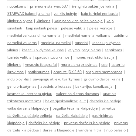
nuotekoms
|
priemone starwax 637
|
irenginiu bakterijos kaina
|
STARWAX bakteriju kaina
|
valiklis buityje
|
kaip isirinkti geriausia
|
klinkerio plytos
|
klinkeris
|
kaip panaikinti pelesi vonioje
|
kaip
isnaikinti
|
kaip naikinti pelesi
|
pelesio valiklis
|
pelesi vonioje
|
mediniai vaiku zaidimu nameliai
|
mediniai nameliai vaikams
|
zaidimu
nameliai vaikams
|
mediniai nameliai
|
toneriai
|
kaseciu pildymas
vilnius
|
kaseciu pildymas kaunas
|
valymo įrenginiams
|
septikams
|
tualeto valiklis
|
spausdintuvu kainos
|
imones restrukturizacija
|
klinkeris
|
vestuviu fotografai
|
muro sienu griovimas
|
seo
|
bateriju
ikrovimas
|
patikimumas
|
orapute JDK S 60
|
oraputes membranos
|
indu ploviklis
|
pavojingu atlieku tvarkymas
|
griovimo darbai kaina
|
geliu pristatymas
|
apatinis trikotazas
|
bakterijos kanalizacijai
|
kosmetika internetu pigiau
|
valentino dienos dovanos
|
apatinis
trikotazas moterims
|
bakterijoskanalizacijai.lt
|
darzelis klaipedoje
|
vaiku darzelis klaipedoje
|
pagalba tėvams klaipėdoje
|
privatus
darželis klaipėdoje gelbėja
|
darželis klaipėdoje
|
pasirinkimas
klaipėdoje
|
darželis klaipėdoje
|
privatus darželis klaipėdoje
|
privatus
darželis klaipėdoje
|
darželis klaipėdoje
|
vandens filtrai
|
nuo pelesio
|