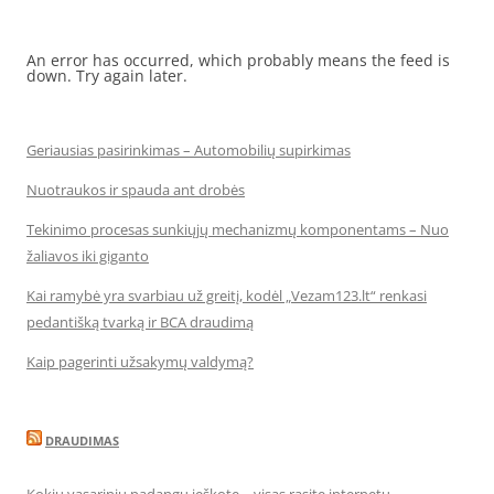
An error has occurred, which probably means the feed is
down. Try again later.
Geriausias pasirinkimas – Automobilių supirkimas
Nuotraukos ir spauda ant drobės
Tekinimo procesas sunkiųjų mechanizmų komponentams – Nuo
žaliavos iki giganto
Kai ramybė yra svarbiau už greitį, kodėl „Vezam123.lt“ renkasi
pedantišką tvarką ir BCA draudimą
Kaip pagerinti užsakymų valdymą?
DRAUDIMAS