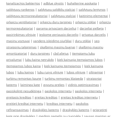
kanalizacijos bakterijos
|
adblue skystis
|
buhalterine apskaita
|
saldytuvu rankenos
|
saldytuvu saldikliu stalciai
|
saldytuvu lentynos
|
saldytuvu termoreguliatoriai
|
saldytuvu stalciai
|
kaitinimo elementai
|
orkaiciu ventiliatoriai
|
orkaiciu duru tarpines
|
orkaiciu stiklai
|
orkaiciu
termoreguliatoriai
|
parama privaciam darzeliui
|
darzeliai gelbeja
|
pasirinkimas vilniuje
|
ieskome geriausio darzelio
|
privatus darzelis
|
masinu voztuvai
|
vandens isleidimo siurbliai
|
duru stiklai
|
seo
straipsniu talpinimas
|
skalbimo masinu bugnai
|
skalbimo masinu
amortizatoriai
|
duru tarpines
|
cbd aliejus
|
itempiamu lubu
privalumai
|
lubu kaina netrukdo
|
kiek kainuoja itempiamos lubos
|
itempiamos lubos kaina
|
kiek kainuoja itempiamos
|
kiek kainuoja
lubos
|
lubu kainos
|
lubu rusys vilniuje
|
lubos vilniuje
|
siltnamiai
|
turbinu remontas kaune
|
turbinu remontas klaipeda
|
straipsniai
katems
|
laiminga kate
|
gyvunu prekes
|
vidinis optimizavimas
|
pasiskolinti nesudėtinga
|
paskolos internetu
|
paskolos internetu
|
greitasis kreditas
|
greitas kreditas
|
greitas kreditas internetu
|
greitieji kreditai internetu
|
kreditas internetu
|
paskolos
refinansavimas
|
draskykles katems
|
draskykles katems
|
pripratinti
kate prie draskykles
|
medinis namelis su ciuozykla
|
sausas maistas ar