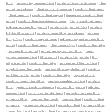
filtrai
|
kuo naudingi osmoso filtrai
|
vandens filtravimo sistemos
|
filtrų
namui pasirinkimas
|
filtrai komfortui namuose
|
vandens filtrai namui
|
filtrai namams
|
vandens filtrai kokybei
|
tinkamiausi vandens filtrai
namui
|
vandens filtravimo sistemos namui
|
filtrų sprendimai namui
|
ieškome vandens filtrų namui
|
vandens filtrų namui rūšys
|
vandens
kokybei filtrai namui
|
vandens namui filtrų pasirinkimas
|
vandens
filtrų rtūšys
|
vandens kokybei name
|
rekomenduojami vandens filtrai
namui
|
vandens filtrai namui
|
filtrų namui rūšys
|
vandens filtrų rūšys
|
vandens filtrai namui
|
namui naudingi osmoso filtrai
|
namui
geriausi osmoso filtrai
|
filtrai namui
|
vandens filtrų nauda
|
filtrų
rūšys ir nauda
|
vandens filtrų rūšys
|
vandens minkštinimo filtrai
|
nugeležinimo filtrų nauda
|
vandens filtrai nugeležinimui
|
vandens
minkštinimo filtrų nauda
|
vandens filtrų rūšys
|
nugeležinimo ir
vandens monkštinimo filtrai
|
vandens nukalkinimo filtrai
|
vandens
filtrai
|
geriamo vandens sistemos
|
osmoso filtrų nauda
|
atbulinio
osmoso filtrai
|
seo straipsniu talpinimas
|
aquaphor vandens filtrai
|
aquaphor filtrai
|
osmoso filtrų nauda
|
osmoso filtrai
|
vandens filtrai
aquaphor
|
geriamo vandens filtrai
|
aquaphor filtrai
|
aquaphor filtrai
|
aquaphor filtrai
|
aquaphor filtrai
|
aquaphor namams ir pramonei
|