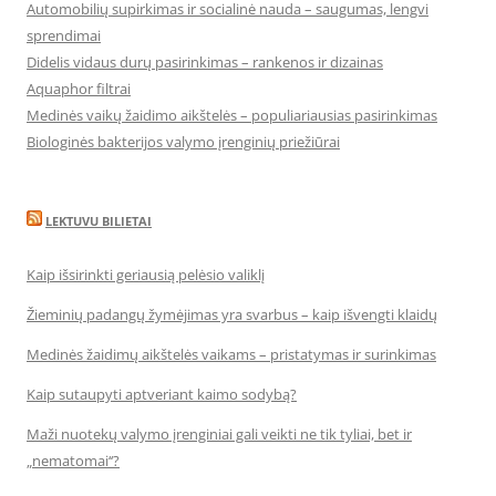
Automobilių supirkimas ir socialinė nauda – saugumas, lengvi
sprendimai
Didelis vidaus durų pasirinkimas – rankenos ir dizainas
Aquaphor filtrai
Medinės vaikų žaidimo aikštelės – populiariausias pasirinkimas
Biologinės bakterijos valymo įrenginių priežiūrai
LEKTUVU BILIETAI
Kaip išsirinkti geriausią pelėsio valiklį
Žieminių padangų žymėjimas yra svarbus – kaip išvengti klaidų
Medinės žaidimų aikštelės vaikams – pristatymas ir surinkimas
Kaip sutaupyti aptveriant kaimo sodybą?
Maži nuotekų valymo įrenginiai gali veikti ne tik tyliai, bet ir
„nematomai‘‘?