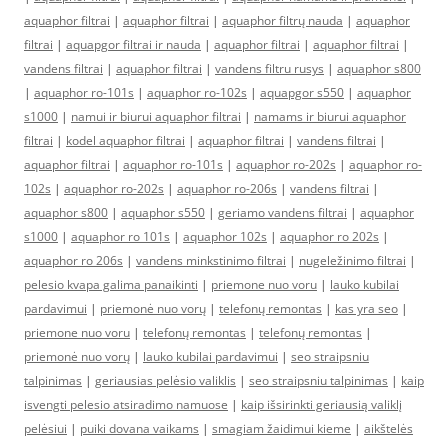
aquaphor filtrai
|
aquaphor filtrai
|
aquaphor filtrų nauda
|
aquaphor
filtrai
|
aquapgor filtrai ir nauda
|
aquaphor filtrai
|
aquaphor filtrai
|
vandens filtrai
|
aquaphor filtrai
|
vandens filtru rusys
|
aquaphor s800
|
aquaphor ro-101s
|
aquaphor ro-102s
|
aquapgor s550
|
aquaphor
s1000
|
namui ir biurui aquaphor filtrai
|
namams ir biurui aquaphor
filtrai
|
kodel aquaphor filtrai
|
aquaphor filtrai
|
vandens filtrai
|
aquaphor filtrai
|
aquaphor ro-101s
|
aquaphor ro-202s
|
aquaphor ro-
102s
|
aquaphor ro-202s
|
aquaphor ro-206s
|
vandens filtrai
|
aquaphor s800
|
aquaphor s550
|
geriamo vandens filtrai
|
aquaphor
s1000
|
aquaphor ro 101s
|
aquaphor 102s
|
aquaphor ro 202s
|
aquaphor ro 206s
|
vandens minkstinimo filtrai
|
nugeležinimo filtrai
|
pelesio kvapa galima panaikinti
|
priemone nuo voru
|
lauko kubilai
pardavimui
|
priemonė nuo vorų
|
telefonų remontas
|
kas yra seo
|
priemone nuo voru
|
telefonų remontas
|
telefonų remontas
|
priemonė nuo vorų
|
lauko kubilai pardavimui
|
seo straipsniu
talpinimas
|
geriausias pelėsio valiklis
|
seo straipsniu talpinimas
|
kaip
isvengti pelesio atsiradimo namuose
|
kaip išsirinkti geriausią valiklį
pelėsiui
|
puiki dovana vaikams
|
smagiam žaidimui kieme
|
aikštelės