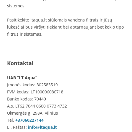
sistemos.
Pasitikėkite ltaqua.lt siūlomais vandens filtrais ir Jūsų
lūkesčiai bus viršyti tiekiant bei aptarnaujant bet kokio tipo
filtrus ir sistemas.
Kontaktai
UAB “LT Aqua”
Įmonės kodas: 302583519
PVM kodas: LT100006086718
Banko kodas: 70440
A.s. LT62 7044 0600 0773 4732
Ukmergės g. 298A, Vilnius
Tel.
+37060227144
El. Paštas:
info@ltaqua.lt