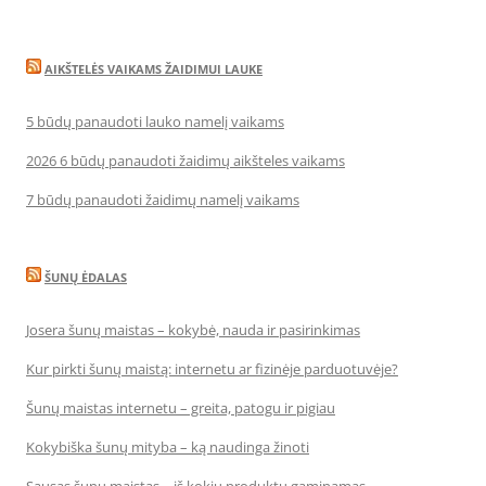
AIKŠTELĖS VAIKAMS ŽAIDIMUI LAUKE
5 būdų panaudoti lauko namelį vaikams
2026 6 būdų panaudoti žaidimų aikšteles vaikams
7 būdų panaudoti žaidimų namelį vaikams
ŠUNŲ ĖDALAS
Josera šunų maistas – kokybė, nauda ir pasirinkimas
Kur pirkti šunų maistą: internetu ar fizinėje parduotuvėje?
Šunų maistas internetu – greita, patogu ir pigiau
Kokybiška šunų mityba – ką naudinga žinoti