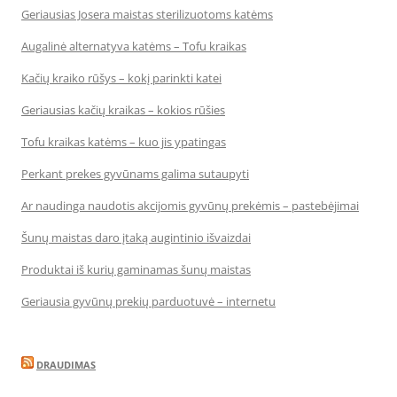
Geriausias Josera maistas sterilizuotoms katėms
Augalinė alternatyva katėms – Tofu kraikas
Kačių kraiko rūšys – kokį parinkti katei
Geriausias kačių kraikas – kokios rūšies
Tofu kraikas katėms – kuo jis ypatingas
Perkant prekes gyvūnams galima sutaupyti
Ar naudinga naudotis akcijomis gyvūnų prekėmis – pastebėjimai
Šunų maistas daro įtaką augintinio išvaizdai
Produktai iš kurių gaminamas šunų maistas
Geriausia gyvūnų prekių parduotuvė – internetu
DRAUDIMAS