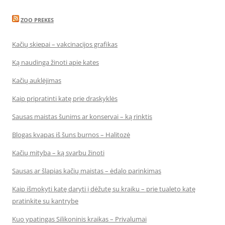
ZOO PREKES
Kačių skiepai – vakcinacijos grafikas
Ką naudinga žinoti apie kates
Kačių auklėjimas
Kaip pripratinti katę prie draskyklės
Sausas maistas šunims ar konservai – ką rinktis
Blogas kvapas iš šuns burnos – Halitozė
Kačių mityba – ką svarbu žinoti
Sausas ar šlapias kačių maistas – ėdalo parinkimas
Kaip išmokyti katę daryti į dėžutę su kraiku – prie tualeto katę
pratinkite su kantrybe
Kuo ypatingas Silikoninis kraikas – Privalumai