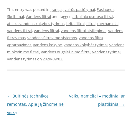
This entry was posted in
Įranga
,
Įvairūs pasiūlymai
,
Paslaugos
,
Skelbimai
,
Vandens filtrai
and tagged
atbulinio osmoso filtrai
,
atlieka vandens kokybes tyrimus
,
brita filtrai
,
filtrai
,
mechaniniai
vandens filtrai
,
vandens filtrai
,
vandens filtrai atsiliepimai
,
vandens
filtravimas
,
vandens filtravimo sistemos
,
vandens filtru
aptarnavimas
,
vandens kokybe
,
vandens kokybės tyrimai
,
vandens
minkstinimo filtrai
,
vandens nugeležinimo filtrai
,
vandens tyrimai
,
vandens tyrimas
on
2020/09/02
.
Post
←
Buitinės technikos
Vaikų nameliai – mediniai ar
navigation
remontas. Apie ją žinome ne
plastikiniai
→
viską