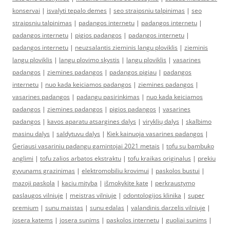
konservai
|
isvalyti tepalo demes
|
seo straipsniu talpinimas
|
seo
straipsniu talpinimas
|
padangos internetu
|
padangos internetu
|
padangos internetu
|
pigios padangos
|
padangos internetu
|
padangos internetu
|
neuzsalantis zieminis langu ploviklis
|
zieminis
langu ploviklis
|
langu plovimo skystis
|
langu ploviklis
|
vasarines
padangos
|
ziemines padangos
|
padangos pigiau
|
padangos
internetu
|
nuo kada keiciamos padangos
|
ziemines padangos
|
vasarines padangos
|
padangu pasirinkimas
|
nuo kada keiciamos
padangos
|
ziemines padangos
|
pigios padangos
|
vasarines
padangos
|
kavos aparatu atsargines dalys
|
viryklių dalys
|
skalbimo
masinu dalys
|
saldytuvu dalys
|
Kiek kainuoja vasarines padangos
|
Geriausi vasariniu padangu gamintojai 2021 metais
|
tofu su bambuko
anglimi
|
tofu zalios arbatos ekstraktu
|
tofu kraikas originalus
|
prekiu
gyvunams grazinimas
|
elektromobiliu krovimui
|
paskolos bustui
|
mazoji paskola
|
kaciu mityba
|
išmokykite katę
|
perkraustymo
paslaugos vilniuje
|
meistras vilniuje
|
odontologijos klinika
|
super
premium
|
sunu maistas
|
sunu edalas
|
valandinis darzelis vilniuje
|
josera katems
|
josera sunims
|
paskolos internetu
|
guoliai sunims
|