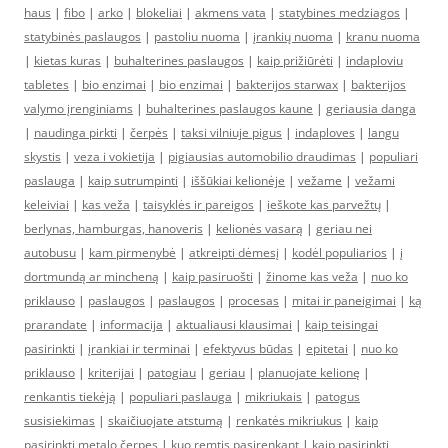
haus
|
fibo
|
arko
|
blokeliai
|
akmens vata
|
statybines medziagos
|
statybinės paslaugos
|
pastoliu nuoma
|
įrankių nuoma
|
kranu nuoma
|
kietas kuras
|
buhalterines paslaugos
|
kaip prižiūrėti
|
indaploviu
tabletes
|
bio enzimai
|
bio enzimai
|
bakterijos starwax
|
bakterijos
valymo įrenginiams
|
buhalterines paslaugos kaune
|
geriausia danga
|
naudinga pirkti
|
čerpės
|
taksi vilniuje pigus
|
indaploves
|
langu
skystis
|
veza i vokietija
|
pigiausias automobilio draudimas
|
populiari
paslauga
|
kaip sutrumpinti
|
iššūkiai kelionėje
|
vežame
|
vežami
keleiviai
|
kas veža
|
taisyklės ir pareigos
|
ieškote kas parvežtų
|
berlynas, hamburgas, hanoveris
|
kelionės vasarą
|
geriau nei
autobusu
|
kam pirmenybė
|
atkreipti dėmesį
|
kodėl populiarios
|
į
dortmundą ar mincheną
|
kaip pasiruošti
|
žinome kas veža
|
nuo ko
priklauso
|
paslaugos
|
paslaugos
|
procesas
|
mitai ir paneigimai
|
ką
prarandate
|
informacija
|
aktualiausi klausimai
|
kaip teisingai
pasirinkti
|
įrankiai ir terminai
|
efektyvus būdas
|
epitetai
|
nuo ko
priklauso
|
kriterijai
|
patogiau
|
geriau
|
planuojate kelionę
|
renkantis tiekėją
|
populiari paslauga
|
mikriukais
|
patogus
susisiekimas
|
skaičiuojate atstumą
|
renkatės mikriukus
|
kaip
pasirinkti metalo čerpes
|
kuo remtis pasirenkant
|
kaip pasirinkti