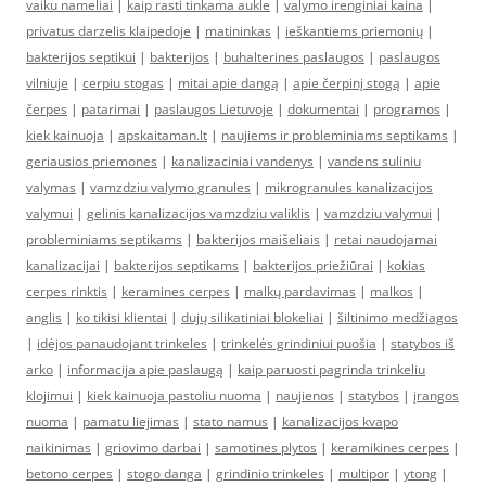
vaiku nameliai
|
kaip rasti tinkama aukle
|
valymo irenginiai kaina
|
privatus darzelis klaipedoje
|
matininkas
|
ieškantiems priemonių
|
bakterijos septikui
|
bakterijos
|
buhalterines paslaugos
|
paslaugos
vilniuje
|
cerpiu stogas
|
mitai apie dangą
|
apie čerpinį stogą
|
apie
čerpes
|
patarimai
|
paslaugos Lietuvoje
|
dokumentai
|
programos
|
kiek kainuoja
|
apskaitaman.lt
|
naujiems ir probleminiams septikams
|
geriausios priemones
|
kanalizaciniai vandenys
|
vandens suliniu
valymas
|
vamzdziu valymo granules
|
mikrogranules kanalizacijos
valymui
|
gelinis kanalizacijos vamzdziu valiklis
|
vamzdziu valymui
|
probleminiams septikams
|
bakterijos maišeliais
|
retai naudojamai
kanalizacijai
|
bakterijos septikams
|
bakterijos priežiūrai
|
kokias
cerpes rinktis
|
keramines cerpes
|
malkų pardavimas
|
malkos
|
anglis
|
ko tikisi klientai
|
dujų silikatiniai blokeliai
|
šiltinimo medžiagos
|
idėjos panaudojant trinkeles
|
trinkelės grindiniui puošia
|
statybos iš
arko
|
informacija apie paslaugą
|
kaip paruosti pagrinda trinkeliu
klojimui
|
kiek kainuoja pastoliu nuoma
|
naujienos
|
statybos
|
įrangos
nuoma
|
pamatu liejimas
|
stato namus
|
kanalizacijos kvapo
naikinimas
|
griovimo darbai
|
samotines plytos
|
keramikines cerpes
|
betono cerpes
|
stogo danga
|
grindinio trinkeles
|
multipor
|
ytong
|