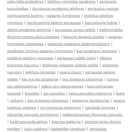
vaikų laiko praleidimui
|
telefonų remontas naudingas
|
geriausias
kaciu kraikas
|
dazniausiai gendantys telefonai
|
geriausias maistas
sterilizuotoms katėms
|
padangų žymėjimas
|
mobiliųjų telefonų
remontas
|
sterilizuotoms katėms geriausias
|
kiek kainuoja kubilai
|
dažnai gendantys telefonai
|
geriausias vonios valiklis
|
elektromobiliu
ikrovimo stoteliu pletra lietuvoje
|
lietuvoje daugeja stoteliu
|
padangų
žymėjimas reikalingas
|
vasarinės padangos elektromobiliams
|
naudingas žieminių padangų žymėjimas
|
kuo naudingas remontas
|
mobiliųjų telefonų remontas
|
geriausias valiklis peliui
|
efektyvi
priemone nuo voru
|
efektyviai veikiantis pelėsio valiklis
|
priemonė
nuo vorų
|
telefonų remontas
|
josera classic
|
geriausias pelesio
valiklis
|
kas yra seo straipsniai
|
seo straipsniu talpinimas
|
isorinis
seo optimizavimas
|
vidinis seo optimizavimas
|
kaip optimizuoti
svetaine
|
kriaukles
|
seo apzvalga
|
namu apyvokos reikmenys
|
buitis
|
vaikams
|
seo straipsniu talpinimas
|
bakterijos kanalizacijai
|
saugus
zaidimas vaikams
|
seo straipsniu talpinimas
|
nuo kada ziemines
|
siltnamiai stipruolis atsiliepimai
|
polikarbonatiniai šiltnamiai stipruolis
|
kodel atsiranda pelesis
|
listerijos bakterija
|
zieminio langu skyscio
savybes
|
vaiku zaidimui
|
bioloģiskie risinājumi
|
geriausios