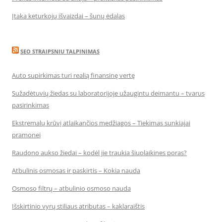
Įtaka keturkojų išvaizdai – šunų ėdalas
SEO STRAIPSNIU TALPINIMAS
Auto supirkimas turi realią finansinę vertę
Sužadėtuvių žiedas su laboratorijoje užaugintu deimantu – tvarus
pasirinkimas
Ekstremalų krūvį atlaikančios medžiagos – Tiekimas sunkiajai
pramonei
Raudono aukso žiedai – kodėl jie traukia šiuolaikines poras?
Atbulinis osmosas ir paskirtis – Kokia nauda
Osmoso filtrų – atbulinio osmoso nauda
Išskirtinio vyrų stiliaus atributas – kaklaraištis