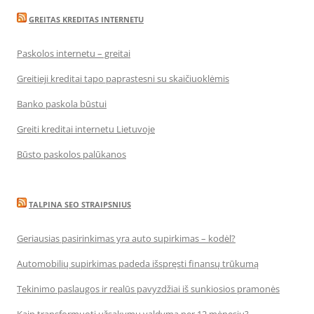
GREITAS KREDITAS INTERNETU
Paskolos internetu – greitai
Greitieji kreditai tapo paprastesni su skaičiuoklėmis
Banko paskola būstui
Greiti kreditai internetu Lietuvoje
Būsto paskolos palūkanos
TALPINA SEO STRAIPSNIUS
Geriausias pasirinkimas yra auto supirkimas – kodėl?
Automobilių supirkimas padeda išspręsti finansų trūkumą
Tekinimo paslaugos ir realūs pavyzdžiai iš sunkiosios pramonės