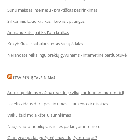
Šunų maistas internetu - praktiškas pasirinkimas
Silikoninis kačių kraikas - kuo jis ypatingas
Ar mano katei patiks Tofu kraikas
Kokybiškas ir subalansuotas šunų ėdalas
Nerandate reikalingų prekių gyvūnams - internetinė parduotuvė
STRAIPSNIŲ TALPINIMAS
Auto supirkimas mažina praktinę riziką parduodant automobilį
Didelis vidaus durų pasirinkimas – rankenos ir dizainas
Vaikų žaidimo aikštelių surinkimas
Naujos automobilių vasarinės padangos internetu
Goodyear padangų žymėjimas – ką žymi naujas?