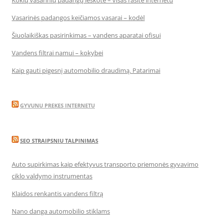
Kokių vasarinių padangų ieškote – visas rasite internetu
Vasarinės padangos keičiamos vasarai – kodėl
Šiuolaikiškas pasirinkimas – vandens aparatai ofisui
Vandens filtrai namui – kokybei
Kaip gauti pigesnį automobilio draudimą. Patarimai
GYVUNU PREKES INTERNETU
SEO STRAIPSNIU TALPINIMAS
Auto supirkimas kaip efektyvus transporto priemonės gyvavimo
ciklo valdymo instrumentas
Klaidos renkantis vandens filtrą
Nano danga automobilio stiklams