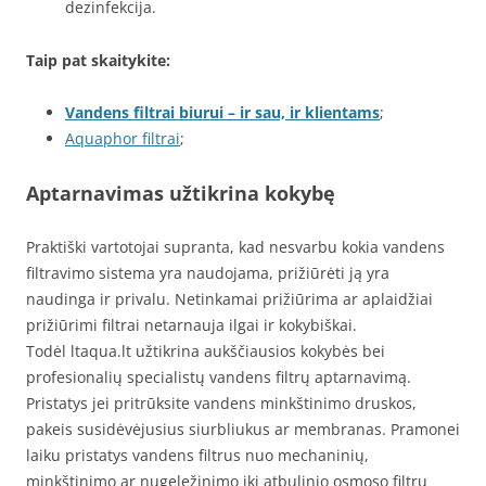
dezinfekcija.
Taip pat skaitykite:
Vandens filtrai biurui – ir sau, ir klientams
;
Aquaphor filtrai
;
Aptarnavimas užtikrina kokybę
Praktiški vartotojai supranta, kad nesvarbu kokia vandens
filtravimo sistema yra naudojama, prižiūrėti ją yra
naudinga ir privalu. Netinkamai prižiūrima ar aplaidžiai
prižiūrimi filtrai netarnauja ilgai ir kokybiškai.
Todėl ltaqua.lt užtikrina aukščiausios kokybės bei
profesionalių specialistų vandens filtrų aptarnavimą.
Pristatys jei pritrūksite vandens minkštinimo druskos,
pakeis susidėvėjusius siurbliukus ar membranas. Pramonei
laiku pristatys vandens filtrus nuo mechaninių,
minkštinimo ar nugeležinimo iki atbulinio osmoso filtrų