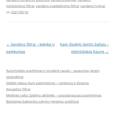
minkstinimo filtrai
,
vandens nugeležinimo filtrai
,
vandens tyrimai
on
2021/05/18
.
Post
←
Vandens filtrai – kokybė ir
Kaip išlaikyti dantis baltais –
navigation
pajėgumas
odontologas Kaune
→
Automobilių supirkimas ir socialinė nauda – saugumas, lengvi
sprendimai
Didelis vidaus durų pasirinkimas – rankenos ir dizainas
Aquaphor filtrai
Medinės vaikų žaidimo aikštelės – populiariausias pasirinkimas
Biologinės bakterijos valymo įrenginių priežiūrai