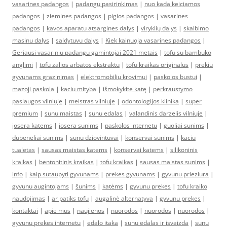
vasarines padangos
|
padangu pasirinkimas
|
nuo kada keiciamos
padangos
|
ziemines padangos
|
pigios padangos
|
vasarines
padangos
|
kavos aparatu atsargines dalys
|
viryklių dalys
|
skalbimo
masinu dalys
|
saldytuvu dalys
|
Kiek kainuoja vasarines padangos
|
Geriausi vasariniu padangu gamintojai 2021 metais
|
tofu su bambuko
anglimi
|
tofu zalios arbatos ekstraktu
|
tofu kraikas originalus
|
prekiu
gyvunams grazinimas
|
elektromobiliu krovimui
|
paskolos bustui
|
mazoji paskola
|
kaciu mityba
|
išmokykite katę
|
perkraustymo
paslaugos vilniuje
|
meistras vilniuje
|
odontologijos klinika
|
super
premium
|
sunu maistas
|
sunu edalas
|
valandinis darzelis vilniuje
|
josera katems
|
josera sunims
|
paskolos internetu
|
guoliai sunims
|
dubeneliai sunims
|
sunu dziovintuvai
|
konservai sunims
|
kaciu
tualetas
|
sausas maistas katems
|
konservai katems
|
silikoninis
kraikas
|
bentonitinis kraikas
|
tofu kraikas
|
sausas maistas sunims
|
info
|
kaip sutaupyti gyvunams
|
prekes gyvunams
|
gyvunu prieziura
|
gyvunu augintojams
|
šunims
|
katėms
|
gyvunu prekes
|
tofu kraiko
naudojimas
|
ar patiks tofu
|
augalinė alternatyva
|
gyvunu prekes
|
kontaktai
|
apie mus
|
naujienos
|
nuorodos
|
nuorodos
|
nuorodos
|
gyvunu prekes internetu
|
edalo itaka
|
sunu edalas ir isvaizda
|
sunu