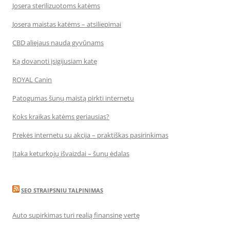
Josera sterilizuotoms katėms
Josera maistas katėms – atsiliepimai
CBD aliejaus nauda gyvūnams
Ką dovanoti įsigijusiam katę
ROYAL Canin
Patogumas šunų maistą pirkti internetu
Koks kraikas katėms geriausias?
Prekės internetu su akcija – praktiškas pasirinkimas
Įtaka keturkojų išvaizdai – šunų ėdalas
SEO STRAIPSNIU TALPINIMAS
Auto supirkimas turi realią finansinę vertę