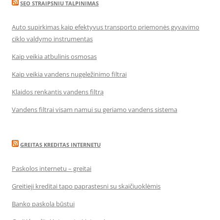
SEO STRAIPSNIU TALPINIMAS
Auto supirkimas kaip efektyvus transporto priemonės gyvavimo
ciklo valdymo instrumentas
Kaip veikia atbulinis osmosas
Kaip veikia vandens nugeležinimo filtrai
Klaidos renkantis vandens filtrą
Vandens filtrai visam namui su geriamo vandens sistema
GREITAS KREDITAS INTERNETU
Paskolos internetu – greitai
Greitieji kreditai tapo paprastesni su skaičiuoklėmis
Banko paskola būstui