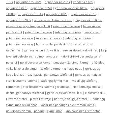
102s
|
aquaphor ro-202s
|
aquaphor ro-206s
|
vandens filtrai
|
aquaphor s800
|
aquaphor s550
|
geriamo vandens filtrai
|
aquaphor
s1000
|
aquaphor ro 101s
|
aquaphor 102s
|
aquaphor ro 202s
|
aquaphor ro 206s
|
vandens minkstinimo filtrai
|
nugeležinimo filtrai
|
pelesio kvapa galima panaikinti
|
priemone nuo voru
|
lauko kubilai
pardavimui
|
priemonė nuo vorų
|
telefonų remontas
|
kas yra seo
|
priemone nuo voru
|
telefonų remontas
|
telefonų remontas
|
priemonė nuo vorų
|
lauko kubilai pardavimui
|
seo straipsniu
talpinimas
|
geriausias pelėsio valiklis
|
seo straipsniu talpinimas
|
kaip
isvengti pelesio atsiradimo namuose
|
kaip išsirinkti geriausią valiklį
pelėsiui
|
puiki dovana vaikams
|
smagiam žaidimui kieme
|
aikštelės
vaikų laiko praleidimui
|
telefonų remontas naudingas
|
geriausias
kaciu kraikas
|
dazniausiai gendantys telefonai
|
geriausias maistas
sterilizuotoms katėms
|
padangų žymėjimas
|
mobiliųjų telefonų
remontas
|
sterilizuotoms katėms geriausias
|
kiek kainuoja kubilai
|
dažnai gendantys telefonai
|
geriausias vonios valiklis
|
elektromobiliu
ikrovimo stoteliu pletra lietuvoje
|
lietuvoje daugeja stoteliu
|
padangų
žymėjimas reikalingas
|
vasarinės padangos elektromobiliams
|
naudingas žieminių padangų žymėjimas
|
kuo naudingas remontas
|