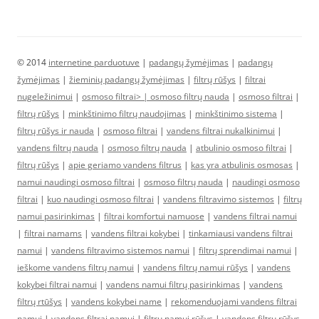
© 2014
internetine parduotuve
|
padangų žymėjimas
|
padangų
žymėjimas
|
žieminių padangų žymėjimas
|
filtrų rūšys
|
filtrai
nugeležinimui
|
osmoso filtrai> |
osmoso filtrų nauda
|
osmoso filtrai
|
filtrų rūšys
|
minkštinimo filtrų naudojimas
|
minkštinimo sistema
|
filtrų rūšys ir nauda
|
osmoso filtrai
|
vandens filtrai nukalkinimui
|
vandens filtrų nauda
|
osmoso filtrų nauda
|
atbulinio osmoso filtrai
|
filtrų rūšys
|
apie geriamo vandens filtrus
|
kas yra atbulinis osmosas
|
namui naudingi osmoso filtrai
|
osmoso filtrų nauda
|
naudingi osmoso
filtrai
|
kuo naudingi osmoso filtrai
|
vandens filtravimo sistemos
|
filtrų
namui pasirinkimas
|
filtrai komfortui namuose
|
vandens filtrai namui
|
filtrai namams
|
vandens filtrai kokybei
|
tinkamiausi vandens filtrai
namui
|
vandens filtravimo sistemos namui
|
filtrų sprendimai namui
|
ieškome vandens filtrų namui
|
vandens filtrų namui rūšys
|
vandens
kokybei filtrai namui
|
vandens namui filtrų pasirinkimas
|
vandens
filtrų rtūšys
|
vandens kokybei name
|
rekomenduojami vandens filtrai
namui
|
vandens filtrai namui
|
filtrų namui rūšys
|
vandens filtrų rūšys