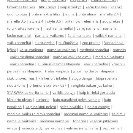
tinkamas kraikas
|
filtru rusys
|
kaip ismokyti
|
kačių kraikas
|
kas yra
odontologas
|
brita maxtra filtrai
|
aluna
|
brita aluna
|
marella 2,4
|
marella 3,5
|
style 2,4
|
style 3,6
|
brita flow
|
elemaris
|
zoo prekes
|
tofu kraikas katėms
|
mediniai nameliai
|
vaikų namelis
|
nameliai
|
lauko nameliai
|
nameliai vaikams
|
žaidimui lauke
|
vaikiski nameliai
|
vaiku nameliai
|
su ciuozykla
|
su čiuožykla
|
zoo prekes
|
Vienadieniai
lęšiai
|
vaiku zaidimui
|
nameliai vaikams
|
mediniai nameliai
|
namelis
|
vaiku mediniai nameliai
|
nameliai vaiku zaidimui
|
mediniai vaikams
|
vaiku nameliai
|
siukliu isvezimas klaipeda
|
vaiku nameliai
|
kroviniu
pervezimas klaipeda
|
tralas klaipeda
|
griovimo darbai klaipeda
|
siukliu isvezimas
|
klinkerio trinkeles
|
stogo danga
|
biopreparatai
nuotekoms
|
priemone starwax 637
|
irenginiu bakterijos kaina
|
STARWAX bakteriju kaina
|
valiklis buityje
|
kaip isirinkti geriausia
|
klinkerio plytos
|
klinkeris
|
kaip panaikinti pelesi vonioje
|
kaip
isnaikinti
|
kaip naikinti pelesi
|
pelesio valiklis
|
pelesi vonioje
|
mediniai vaiku zaidimu nameliai
|
mediniai nameliai vaikams
|
zaidimu
nameliai vaikams
|
mediniai nameliai
|
toneriai
|
kaseciu pildymas
vilnius
|
kaseciu pildymas kaunas
|
valymo įrenginiams
|
septikams
|