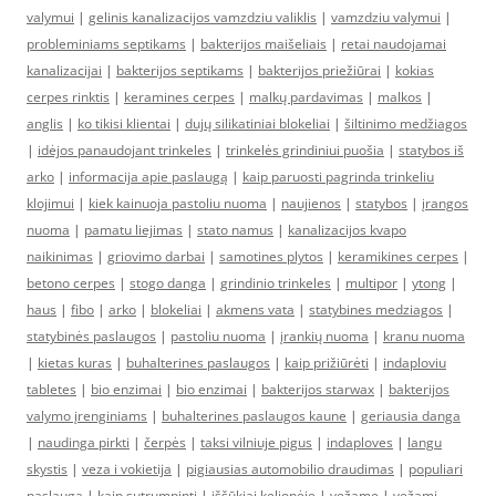
valymui
|
gelinis kanalizacijos vamzdziu valiklis
|
vamzdziu valymui
|
probleminiams septikams
|
bakterijos maišeliais
|
retai naudojamai
kanalizacijai
|
bakterijos septikams
|
bakterijos priežiūrai
|
kokias
cerpes rinktis
|
keramines cerpes
|
malkų pardavimas
|
malkos
|
anglis
|
ko tikisi klientai
|
dujų silikatiniai blokeliai
|
šiltinimo medžiagos
|
idėjos panaudojant trinkeles
|
trinkelės grindiniui puošia
|
statybos iš
arko
|
informacija apie paslaugą
|
kaip paruosti pagrinda trinkeliu
klojimui
|
kiek kainuoja pastoliu nuoma
|
naujienos
|
statybos
|
įrangos
nuoma
|
pamatu liejimas
|
stato namus
|
kanalizacijos kvapo
naikinimas
|
griovimo darbai
|
samotines plytos
|
keramikines cerpes
|
betono cerpes
|
stogo danga
|
grindinio trinkeles
|
multipor
|
ytong
|
haus
|
fibo
|
arko
|
blokeliai
|
akmens vata
|
statybines medziagos
|
statybinės paslaugos
|
pastoliu nuoma
|
įrankių nuoma
|
kranu nuoma
|
kietas kuras
|
buhalterines paslaugos
|
kaip prižiūrėti
|
indaploviu
tabletes
|
bio enzimai
|
bio enzimai
|
bakterijos starwax
|
bakterijos
valymo įrenginiams
|
buhalterines paslaugos kaune
|
geriausia danga
|
naudinga pirkti
|
čerpės
|
taksi vilniuje pigus
|
indaploves
|
langu
skystis
|
veza i vokietija
|
pigiausias automobilio draudimas
|
populiari
paslauga
|
kaip sutrumpinti
|
iššūkiai kelionėje
|
vežame
|
vežami