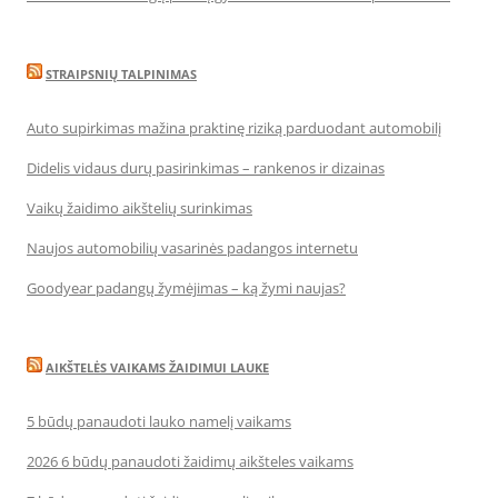
STRAIPSNIŲ TALPINIMAS
Auto supirkimas mažina praktinę riziką parduodant automobilį
Didelis vidaus durų pasirinkimas – rankenos ir dizainas
Vaikų žaidimo aikštelių surinkimas
Naujos automobilių vasarinės padangos internetu
Goodyear padangų žymėjimas – ką žymi naujas?
AIKŠTELĖS VAIKAMS ŽAIDIMUI LAUKE
5 būdų panaudoti lauko namelį vaikams
2026 6 būdų panaudoti žaidimų aikšteles vaikams