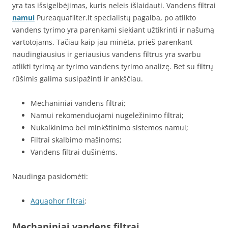
yra tas išsigelbėjimas, kuris neleis išlaidauti. Vandens filtrai
namui
Pureaquafilter.lt specialistų pagalba, po atlikto
vandens tyrimo yra parenkami siekiant užtikrinti ir našumą
vartotojams. Tačiau kaip jau minėta, prieš parenkant
naudingiausius ir geriausius vandens filtrus yra svarbu
atlikti tyrimą ar tyrimo vandens tyrimo analizę. Bet su filtrų
rūšimis galima susipažinti ir ankščiau.
Mechaniniai vandens filtrai;
Namui rekomenduojami nugeležinimo filtrai;
Nukalkinimo bei minkštinimo sistemos namui;
Filtrai skalbimo mašinoms;
Vandens filtrai dušinėms.
Naudinga pasidomėti:
Aquaphor filtrai
;
Mechaniniai vandens filtrai