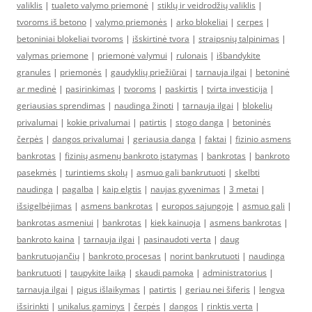
valiklis
|
tualeto valymo priemonė
|
stiklų ir veidrodžių valiklis
|
tvoroms iš betono
|
valymo priemonės
|
arko blokeliai
|
cerpes
|
betoniniai blokeliai tvoroms
|
išskirtinė tvora
|
straipsnių talpinimas
|
valymas priemone
|
priemonė valymui
|
rulonais
|
išbandykite
granules
|
priemonės
|
gaudyklių priežiūrai
|
tarnauja ilgai
|
betoninė
ar medinė
|
pasirinkimas
|
tvoroms
|
paskirtis
|
tvirta investicija
|
geriausias sprendimas
|
naudinga žinoti
|
tarnauja ilgai
|
blokelių
privalumai
|
kokie privalumai
|
patirtis
|
stogo danga
|
betoninės
čerpės
|
dangos privalumai
|
geriausia danga
|
faktai
|
fizinio asmens
bankrotas
|
fizinių asmenų bankroto įstatymas
|
bankrotas
|
bankroto
pasekmės
|
turintiems skolų
|
asmuo gali bankrutuoti
|
skelbti
naudinga
|
pagalba
|
kaip elgtis
|
naujas gyvenimas
|
3 metai
|
išsigelbėjimas
|
asmens bankrotas
|
europos sąjungoje
|
asmuo gali
|
bankrotas asmeniui
|
bankrotas
|
kiek kainuoja
|
asmens bankrotas
|
bankroto kaina
|
tarnauja ilgai
|
pasinaudoti verta
|
daug
bankrutuojančių
|
bankroto procesas
|
norint bankrutuoti
|
naudinga
bankrutuoti
|
taupykite laiką
|
skaudi pamoka
|
administratorius
|
tarnauja ilgai
|
pigus išlaikymas
|
patirtis
|
geriau nei šiferis
|
lengva
išsirinkti
|
unikalus gaminys
|
čerpės
|
dangos
|
rinktis verta
|