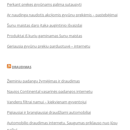
Perkant prekes gyvūnams galima sutaupyti
Ar naudinga naudotis akcijomis gyvūnų prekėmis – pastebėjimai
Šunų maistas daro įtaką augintinio išvaizdai
Produktai iš kurių gaminamas šunų maistas
Geriausia gyvūnų prekių parduotuvė – internetu
DRAUDIMAS
Žieminių padangų žymėjimas ir draudimas
Naujos Continental vasarinės padangos internetu
Vandens filtrai namui – kiekvienam gyventojui
Pigiausiai ir brangiausiai draudžiami automobiliai
Automobilio draudimas internetu. Saugumas priklauso nuo Jūsų
pačių!