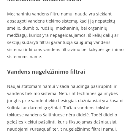
Mechaninių vandens filtrų namui nauda yra siekiant
apsaugoti vandens tiekimo sistemą, kad į ją nepatektų
smėlio, dumblo, rūdžių, mechaninių bei organinių
medžiagų, kurios yra nepageidaujamos. Iš kelių dalių ar
sekcijų sudaryti filtrai garantuoja saugumą vandens
sistemai ir kitoms vandens filtravimo bei kokybės gerinimo
sistemoms name.
Vandens nugeležinimo filtrai
Naujai statomam namui visada naudinga pasirūpinti ir
vandens tiekimo sistema. Neturint techninės galimybės
jungtis prie vandentiekio tiesiogiai, dažniausiai yra kasami
šuliniai ar daromi gręžiniai. Tačiau vandens kokybė
tokiuose vandens šaltiniuose nėra didelė. Todėl didelio
geležies kiekiui pašalinti, kuris fiksuojamas dažniausiai,
naudojami Pureaquafilter.lt nugeležinimo filtrai namui.