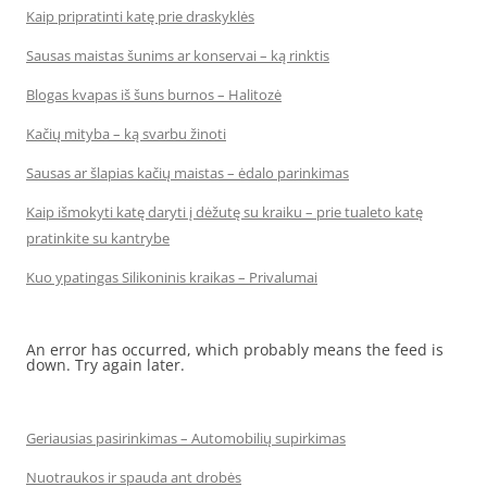
Kaip pripratinti katę prie draskyklės
Sausas maistas šunims ar konservai – ką rinktis
Blogas kvapas iš šuns burnos – Halitozė
Kačių mityba – ką svarbu žinoti
Sausas ar šlapias kačių maistas – ėdalo parinkimas
Kaip išmokyti katę daryti į dėžutę su kraiku – prie tualeto katę
pratinkite su kantrybe
Kuo ypatingas Silikoninis kraikas – Privalumai
An error has occurred, which probably means the feed is
down. Try again later.
Geriausias pasirinkimas – Automobilių supirkimas
Nuotraukos ir spauda ant drobės