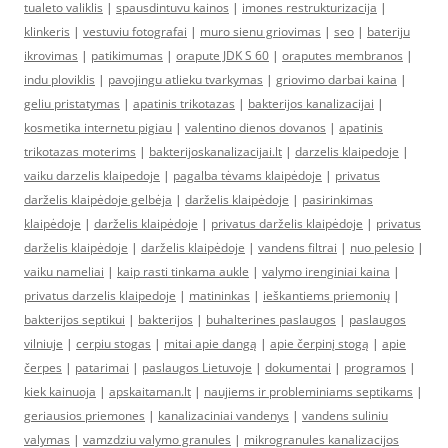
tualeto valiklis
|
spausdintuvu kainos
|
imones restrukturizacija
|
klinkeris
|
vestuviu fotografai
|
muro sienu griovimas
|
seo
|
bateriju
ikrovimas
|
patikimumas
|
orapute JDK S 60
|
oraputes membranos
|
indu ploviklis
|
pavojingu atlieku tvarkymas
|
griovimo darbai kaina
|
geliu pristatymas
|
apatinis trikotazas
|
bakterijos kanalizacijai
|
kosmetika internetu pigiau
|
valentino dienos dovanos
|
apatinis
trikotazas moterims
|
bakterijoskanalizacijai.lt
|
darzelis klaipedoje
|
vaiku darzelis klaipedoje
|
pagalba tėvams klaipėdoje
|
privatus
darželis klaipėdoje gelbėja
|
darželis klaipėdoje
|
pasirinkimas
klaipėdoje
|
darželis klaipėdoje
|
privatus darželis klaipėdoje
|
privatus
darželis klaipėdoje
|
darželis klaipėdoje
|
vandens filtrai
|
nuo pelesio
|
vaiku nameliai
|
kaip rasti tinkama aukle
|
valymo irenginiai kaina
|
privatus darzelis klaipedoje
|
matininkas
|
ieškantiems priemonių
|
bakterijos septikui
|
bakterijos
|
buhalterines paslaugos
|
paslaugos
vilniuje
|
cerpiu stogas
|
mitai apie dangą
|
apie čerpinį stogą
|
apie
čerpes
|
patarimai
|
paslaugos Lietuvoje
|
dokumentai
|
programos
|
kiek kainuoja
|
apskaitaman.lt
|
naujiems ir probleminiams septikams
|
geriausios priemones
|
kanalizaciniai vandenys
|
vandens suliniu
valymas
|
vamzdziu valymo granules
|
mikrogranules kanalizacijos