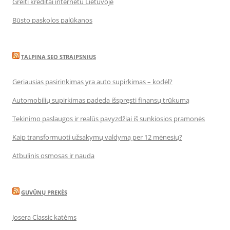
Greiti kreditai internetu Lietuvoje
Būsto paskolos palūkanos
TALPINA SEO STRAIPSNIUS
Geriausias pasirinkimas yra auto supirkimas – kodėl?
Automobilių supirkimas padeda išspręsti finansų trūkumą
Tekinimo paslaugos ir realūs pavyzdžiai iš sunkiosios pramonės
Kaip transformuoti užsakymų valdymą per 12 mėnesių?
Atbulinis osmosas ir nauda
GUVŪNŲ PREKĖS
Josera Classic katėms