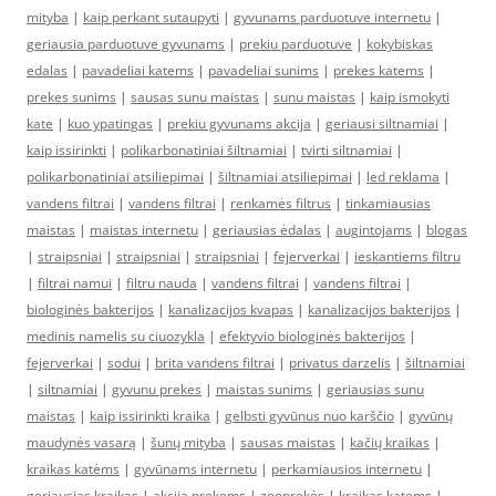
mityba
|
kaip perkant sutaupyti
|
gyvunams parduotuve internetu
|
geriausia parduotuve gyvunams
|
prekiu parduotuve
|
kokybiskas
edalas
|
pavadeliai katems
|
pavadeliai sunims
|
prekes katems
|
prekes sunims
|
sausas sunu maistas
|
sunu maistas
|
kaip ismokyti
kate
|
kuo ypatingas
|
prekiu gyvunams akcija
|
geriausi siltnamiai
|
kaip issirinkti
|
polikarbonatiniai šiltnamiai
|
tvirti siltnamiai
|
polikarbonatiniai atsiliepimai
|
šiltnamiai atsiliepimai
|
led reklama
|
vandens filtrai
|
vandens filtrai
|
renkamės filtrus
|
tinkamiausias
maistas
|
maistas internetu
|
geriausias ėdalas
|
augintojams
|
blogas
|
straipsniai
|
straipsniai
|
straipsniai
|
fejerverkai
|
ieskantiems filtru
|
filtrai namui
|
filtru nauda
|
vandens filtrai
|
vandens filtrai
|
biologinės bakterijos
|
kanalizacijos kvapas
|
kanalizacijos bakterijos
|
medinis namelis su ciuozykla
|
efektyvio biologinės bakterijos
|
fejerverkai
|
sodui
|
brita vandens filtrai
|
privatus darzelis
|
šiltnamiai
|
siltnamiai
|
gyvunu prekes
|
maistas sunims
|
geriausias sunu
maistas
|
kaip issirinkti kraika
|
gelbsti gyvūnus nuo karščio
|
gyvūnų
maudynės vasarą
|
šunų mityba
|
sausas maistas
|
kačių kraikas
|
kraikas katėms
|
gyvūnams internetu
|
perkamiausios internetu
|
geriausias kraikas
|
akcija prekems
|
zooprekės
|
kraikas katems
|