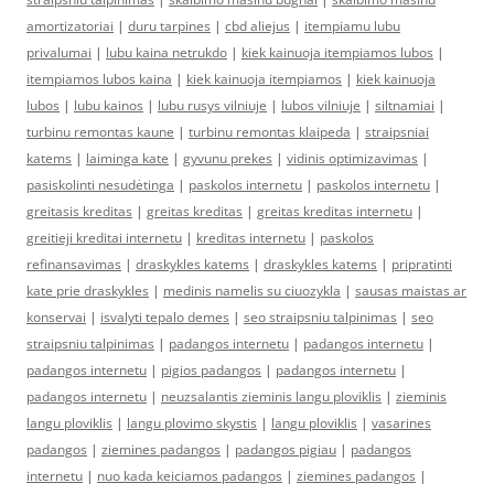
amortizatoriai
|
duru tarpines
|
cbd aliejus
|
itempiamu lubu
privalumai
|
lubu kaina netrukdo
|
kiek kainuoja itempiamos lubos
|
itempiamos lubos kaina
|
kiek kainuoja itempiamos
|
kiek kainuoja
lubos
|
lubu kainos
|
lubu rusys vilniuje
|
lubos vilniuje
|
siltnamiai
|
turbinu remontas kaune
|
turbinu remontas klaipeda
|
straipsniai
katems
|
laiminga kate
|
gyvunu prekes
|
vidinis optimizavimas
|
pasiskolinti nesudėtinga
|
paskolos internetu
|
paskolos internetu
|
greitasis kreditas
|
greitas kreditas
|
greitas kreditas internetu
|
greitieji kreditai internetu
|
kreditas internetu
|
paskolos
refinansavimas
|
draskykles katems
|
draskykles katems
|
pripratinti
kate prie draskykles
|
medinis namelis su ciuozykla
|
sausas maistas ar
konservai
|
isvalyti tepalo demes
|
seo straipsniu talpinimas
|
seo
straipsniu talpinimas
|
padangos internetu
|
padangos internetu
|
padangos internetu
|
pigios padangos
|
padangos internetu
|
padangos internetu
|
neuzsalantis zieminis langu ploviklis
|
zieminis
langu ploviklis
|
langu plovimo skystis
|
langu ploviklis
|
vasarines
padangos
|
ziemines padangos
|
padangos pigiau
|
padangos
internetu
|
nuo kada keiciamos padangos
|
ziemines padangos
|