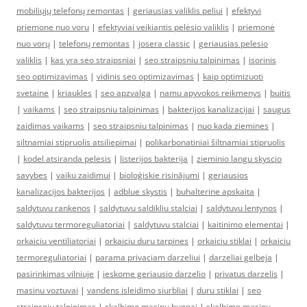
mobiliųjų telefonų remontas
|
geriausias valiklis peliui
|
efektyvi
priemone nuo voru
|
efektyviai veikiantis pelėsio valiklis
|
priemonė
nuo vorų
|
telefonų remontas
|
josera classic
|
geriausias pelesio
valiklis
|
kas yra seo straipsniai
|
seo straipsniu talpinimas
|
isorinis
seo optimizavimas
|
vidinis seo optimizavimas
|
kaip optimizuoti
svetaine
|
kriaukles
|
seo apzvalga
|
namu apyvokos reikmenys
|
buitis
|
vaikams
|
seo straipsniu talpinimas
|
bakterijos kanalizacijai
|
saugus
zaidimas vaikams
|
seo straipsniu talpinimas
|
nuo kada ziemines
|
siltnamiai stipruolis atsiliepimai
|
polikarbonatiniai šiltnamiai stipruolis
|
kodel atsiranda pelesis
|
listerijos bakterija
|
zieminio langu skyscio
savybes
|
vaiku zaidimui
|
bioloģiskie risinājumi
|
geriausios
kanalizacijos bakterijos
|
adblue skystis
|
buhalterine apskaita
|
saldytuvu rankenos
|
saldytuvu saldikliu stalciai
|
saldytuvu lentynos
|
saldytuvu termoreguliatoriai
|
saldytuvu stalciai
|
kaitinimo elementai
|
orkaiciu ventiliatoriai
|
orkaiciu duru tarpines
|
orkaiciu stiklai
|
orkaiciu
termoreguliatoriai
|
parama privaciam darzeliui
|
darzeliai gelbeja
|
pasirinkimas vilniuje
|
ieskome geriausio darzelio
|
privatus darzelis
|
masinu voztuvai
|
vandens isleidimo siurbliai
|
duru stiklai
|
seo
straipsniu talpinimas
|
skalbimo masinu bugnai
|
skalbimo masinu