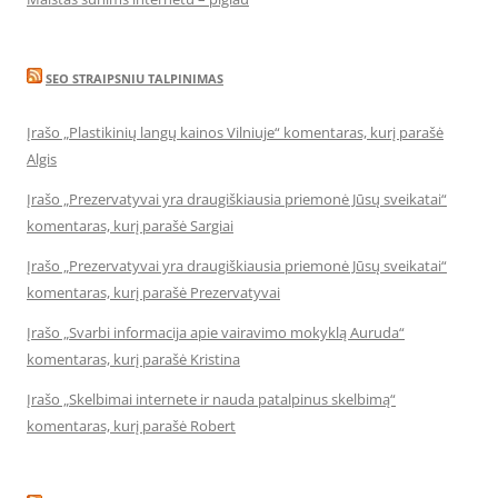
SEO STRAIPSNIU TALPINIMAS
Įrašo „Plastikinių langų kainos Vilniuje“ komentaras, kurį parašė
Algis
Įrašo „Prezervatyvai yra draugiškiausia priemonė Jūsų sveikatai“
komentaras, kurį parašė Sargiai
Įrašo „Prezervatyvai yra draugiškiausia priemonė Jūsų sveikatai“
komentaras, kurį parašė Prezervatyvai
Įrašo „Svarbi informacija apie vairavimo mokyklą Auruda“
komentaras, kurį parašė Kristina
Įrašo „Skelbimai internete ir nauda patalpinus skelbimą“
komentaras, kurį parašė Robert