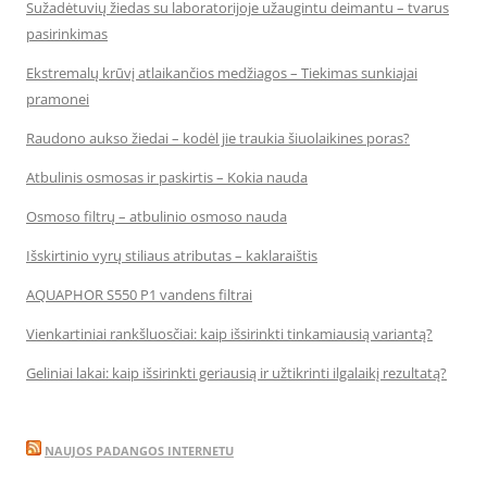
Sužadėtuvių žiedas su laboratorijoje užaugintu deimantu – tvarus
pasirinkimas
Ekstremalų krūvį atlaikančios medžiagos – Tiekimas sunkiajai
pramonei
Raudono aukso žiedai – kodėl jie traukia šiuolaikines poras?
Atbulinis osmosas ir paskirtis – Kokia nauda
Osmoso filtrų – atbulinio osmoso nauda
Išskirtinio vyrų stiliaus atributas – kaklaraištis
AQUAPHOR S550 P1 vandens filtrai
Vienkartiniai rankšluosčiai: kaip išsirinkti tinkamiausią variantą?
Geliniai lakai: kaip išsirinkti geriausią ir užtikrinti ilgalaikį rezultatą?
NAUJOS PADANGOS INTERNETU