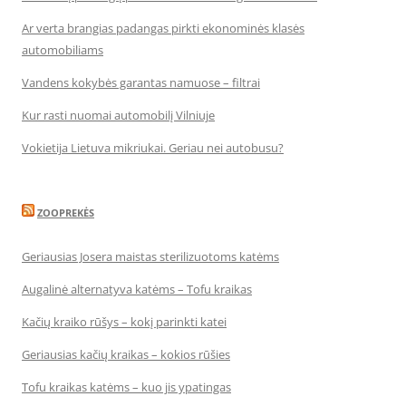
Ar verta brangias padangas pirkti ekonominės klasės
automobiliams
Vandens kokybės garantas namuose – filtrai
Kur rasti nuomai automobilį Vilniuje
Vokietija Lietuva mikriukai. Geriau nei autobusu?
ZOOPREKĖS
Geriausias Josera maistas sterilizuotoms katėms
Augalinė alternatyva katėms – Tofu kraikas
Kačių kraiko rūšys – kokį parinkti katei
Geriausias kačių kraikas – kokios rūšies
Tofu kraikas katėms – kuo jis ypatingas