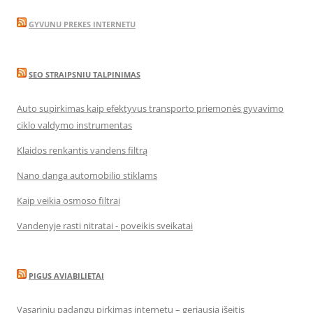
GYVUNU PREKES INTERNETU
SEO STRAIPSNIU TALPINIMAS
Auto supirkimas kaip efektyvus transporto priemonės gyvavimo
ciklo valdymo instrumentas
Klaidos renkantis vandens filtrą
Nano danga automobilio stiklams
Kaip veikia osmoso filtrai
Vandenyje rasti nitratai - poveikis sveikatai
PIGUS AVIABILIETAI
Vasarinių padangų pirkimas internetu – geriausia išeitis