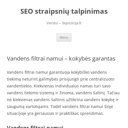
Skip
to
SEO straipsnių talpinimas
content
Verslui – 3xpozicija.lt
Menu
Vandens filtrai namui – kokybės garantas
Vandens filtrai namui garantuoja kokybiško vandens
tiekimą neturint galimybės prisijungti prie centralizuoto
vandentiekio. Kiekvienas individualus namas turi savo
vandens tiekimo sistemą ir žinoma, vandens šaltinį. Tačiau
ne kiekvienas vandens šaltinis užtikrina vandens kokybę ir
saugumą vartotojams. Todėl vandens filtrai namui šioje
situacijoje yra geriausias ir praktiškas sprendimas.
Vandens filtrai namui