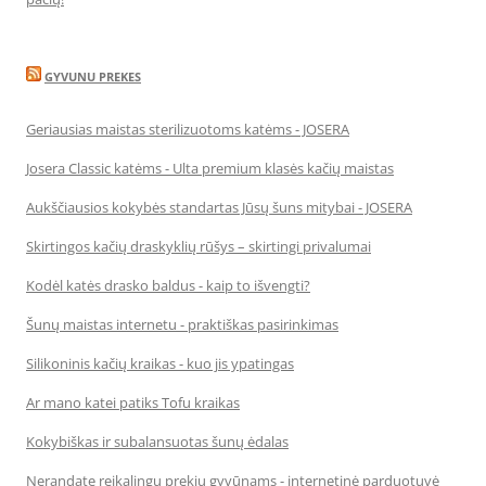
GYVUNU PREKES
Geriausias maistas sterilizuotoms katėms - JOSERA
Josera Classic katėms - Ulta premium klasės kačių maistas
Aukščiausios kokybės standartas Jūsų šuns mitybai - JOSERA
Skirtingos kačių draskyklių rūšys – skirtingi privalumai
Kodėl katės drasko baldus - kaip to išvengti?
Šunų maistas internetu - praktiškas pasirinkimas
Silikoninis kačių kraikas - kuo jis ypatingas
Ar mano katei patiks Tofu kraikas
Kokybiškas ir subalansuotas šunų ėdalas
Nerandate reikalingų prekių gyvūnams - internetinė parduotuvė