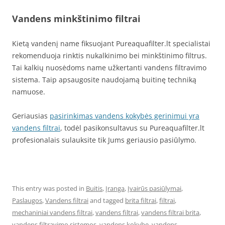
Vandens minkštinimo filtrai
Kietą vandenį name fiksuojant Pureaquafilter.lt specialistai
rekomenduoja rinktis nukalkinimo bei minkštinimo filtrus.
Tai kalkių nuosėdoms name užkertanti vandens filtravimo
sistema. Taip apsaugosite naudojamą buitinę techniką
namuose.
Geriausias
pasirinkimas vandens kokybės gerinimui yra
vandens filtrai
, todėl pasikonsultavus su Pureaquafilter.lt
profesionalais sulauksite tik Jums geriausio pasiūlymo.
This entry was posted in
Buitis
,
Įranga
,
Įvairūs pasiūlymai
,
Paslaugos
,
Vandens filtrai
and tagged
brita filtrai
,
filtrai
,
mechaniniai vandens filtrai
,
vandens filtrai
,
vandens filtrai brita
,
vandens filtravimo sistemos
,
vandens kokybe
,
vandens