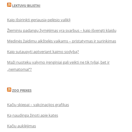
LEKTUVU BILIETAI
Kaip išsirinkti geriausią pelėsio valiklį
Žieminių padangų žymėjimas yra svarbus – kaip išvengti klaidų
Medinės žaidimų aikštelės vaikams – pristatymas ir surinkimas
Kaip sutaupyti aptveriant kaimo sodybą?
Maži nuotekų valymo įrenginiai gali veikti ne tik tyliai, bet ir
„nematomai‘‘?
ZOO PREKES
Kačių skiepai – vakcinacijos grafikas
Ką naudinga žinoti apie kates
Kačių auklėjimas