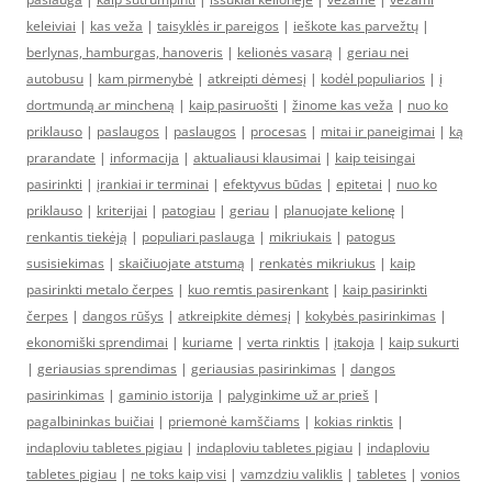
keleiviai
|
kas veža
|
taisyklės ir pareigos
|
ieškote kas parvežtų
|
berlynas, hamburgas, hanoveris
|
kelionės vasarą
|
geriau nei
autobusu
|
kam pirmenybė
|
atkreipti dėmesį
|
kodėl populiarios
|
į
dortmundą ar mincheną
|
kaip pasiruošti
|
žinome kas veža
|
nuo ko
priklauso
|
paslaugos
|
paslaugos
|
procesas
|
mitai ir paneigimai
|
ką
prarandate
|
informacija
|
aktualiausi klausimai
|
kaip teisingai
pasirinkti
|
įrankiai ir terminai
|
efektyvus būdas
|
epitetai
|
nuo ko
priklauso
|
kriterijai
|
patogiau
|
geriau
|
planuojate kelionę
|
renkantis tiekėją
|
populiari paslauga
|
mikriukais
|
patogus
susisiekimas
|
skaičiuojate atstumą
|
renkatės mikriukus
|
kaip
pasirinkti metalo čerpes
|
kuo remtis pasirenkant
|
kaip pasirinkti
čerpes
|
dangos rūšys
|
atkreipkite dėmesį
|
kokybės pasirinkimas
|
ekonomiški sprendimai
|
kuriame
|
verta rinktis
|
įtakoja
|
kaip sukurti
|
geriausias sprendimas
|
geriausias pasirinkimas
|
dangos
pasirinkimas
|
gaminio istorija
|
palyginkime už ar prieš
|
pagalbininkas buičiai
|
priemonė kamščiams
|
kokias rinktis
|
indaploviu tabletes pigiau
|
indaploviu tabletes pigiau
|
indaploviu
tabletes pigiau
|
ne toks kaip visi
|
vamzdziu valiklis
|
tabletes
|
vonios