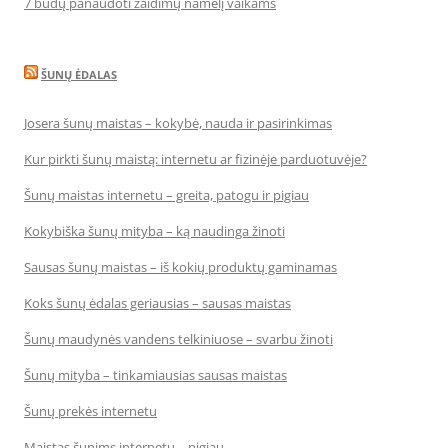
7 būdų panaudoti žaidimų namelį vaikams
ŠUNŲ ĖDALAS
Josera šunų maistas – kokybė, nauda ir pasirinkimas
Kur pirkti šunų maistą: internetu ar fizinėje parduotuvėje?
Šunų maistas internetu – greita, patogu ir pigiau
Kokybiška šunų mityba – ką naudinga žinoti
Sausas šunų maistas – iš kokių produktų gaminamas
Koks šunų ėdalas geriausias – sausas maistas
Šunų maudynės vandens telkiniuose – svarbu žinoti
Šunų mityba – tinkamiausias sausas maistas
Šunų prekės internetu
Maistas šunims internetu – pigiau