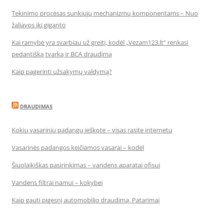
Tekinimo procesas sunkiųjų mechanizmų komponentams – Nuo
žaliavos iki giganto
Kai ramybė yra svarbiau už greitį, kodėl „Vezam123.lt“ renkasi
pedantišką tvarką ir BCA draudimą
Kaip pagerinti užsakymų valdymą?
DRAUDIMAS
Kokių vasarinių padangų ieškote – visas rasite internetu
Vasarinės padangos keičiamos vasarai – kodėl
Šiuolaikiškas pasirinkimas – vandens aparatai ofisui
Vandens filtrai namui – kokybei
Kaip gauti pigesnį automobilio draudimą. Patarimai