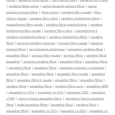
|
vandens filtrai namui
|
namui naudingi osmoso filtrai
|
namui
geriausi osmoso filtrai
|
filtrai namui
|
vandens filtrų nauda
|
filtrų
rūšys ir nauda
|
vandens filtrų rūšys
|
vandens minkštinimo filtrai
|
nugeležinimo filtrų nauda
|
vandens filtrai nugeležinimui
|
vandens
minkštinimo filtrų nauda
|
vandens filtrų rūšys
|
nugeležinimo ir
vandens monkštinimo filtrai
|
vandens nukalkinimo filtrai
|
vandens
filtrai
|
geriamo vandens sistemos
|
osmoso filtrų nauda
|
atbulinio
osmoso filtrai
|
seo straipsniu talpinimas
|
aquaphor vandens filtrai
|
aquaphor filtrai
|
osmoso filtrų nauda
|
osmoso filtrai
|
vandens filtrai
aquaphor
|
geriamo vandens filtrai
|
aquaphor filtrai
|
aquaphor filtrai
|
aquaphor filtrai
|
aquaphor filtrai
|
aquaphor namams ir pramonei
|
aquaphor filtrai
|
aquaphor filtrai
|
aquaphor filtrų nauda
|
aquaphor
filtrai
|
aquapgor filtrai ir nauda
|
aquaphor filtrai
|
aquaphor filtrai
|
vandens filtrai
|
aquaphor filtrai
|
vandens filtru rusys
|
aquaphor s800
|
aquaphor ro-101s
|
aquaphor ro-102s
|
aquapgor s550
|
aquaphor
s1000
|
namui ir biurui aquaphor filtrai
|
namams ir biurui aquaphor
filtrai
|
kodel aquaphor filtrai
|
aquaphor filtrai
|
vandens filtrai
|
aquaphor filtrai
|
aquaphor ro-101s
|
aquaphor ro-202s
|
aquaphor ro-