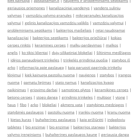
kiek kainuoja
|
apskaitaman.lt
|
naujiems ir probleminiams septikams
|
geriausios priemones
|
kanalizaciniai vandenys
|
vandens suliniu
valymas
|
vamzdziu valymo granules
|
mikrogranules kanalizacijos
valymui
|
gelinis kanalizacijos vamzdziu valiklis
|
vamzdziu valymui
|
probleminiams septikams
|
bakterijos maišeliais
|
retai naudojamai
kanalizacijai
|
bakterijos septikams
|
bakterijos priežiūrai
|
kokias
cerpes rinktis
|
keramines cerpes
|
malkų pardavimas
|
malkos
|
anglis
|
ko tikisi klientai
|
dujų silikatiniai blokeliai
|
šiltinimo medžiagos
|
idėjos panaudojant trinkeles
|
trinkelės grindiniui puošia
|
statybos iš
arko
|
informacija apie paslaugą
|
kaip paruosti pagrinda trinkeliu
klojimui
|
kiek kainuoja pastoliu nuoma
|
naujienos
|
statybos
|
įrangos
nuoma
|
pamatu liejimas
|
stato namus
|
kanalizacijos kvapo
naikinimas
|
griovimo darbai
|
samotines plytos
|
keramikines cerpes
|
betono cerpes
|
stogo danga
|
grindinio trinkeles
|
multipor
|
ytong
|
haus
|
fibo
|
arko
|
blokeliai
|
akmens vata
|
statybines medziagos
|
statybinės paslaugos
|
pastoliu nuoma
|
įrankių nuoma
|
kranu nuoma
|
kietas kuras
|
buhalterines paslaugos
|
kaip prižiūrėti
|
indaploviu
tabletes
|
bio enzimai
|
bio enzimai
|
bakterijos starwax
|
bakterijos
valymo įrenginiams
|
buhalterines paslaugos kaune
|
geriausia danga