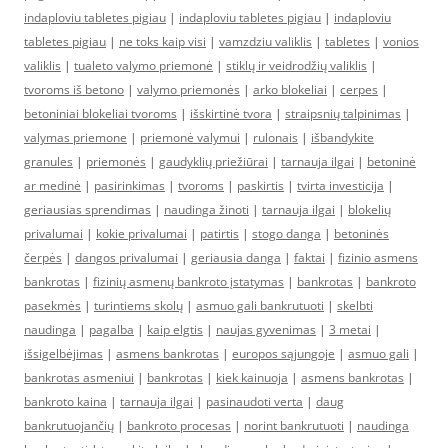
indaploviu tabletes pigiau
|
indaploviu tabletes pigiau
|
indaploviu
tabletes pigiau
|
ne toks kaip visi
|
vamzdziu valiklis
|
tabletes
|
vonios
valiklis
|
tualeto valymo priemonė
|
stiklų ir veidrodžių valiklis
|
tvoroms iš betono
|
valymo priemonės
|
arko blokeliai
|
cerpes
|
betoniniai blokeliai tvoroms
|
išskirtinė tvora
|
straipsnių talpinimas
|
valymas priemone
|
priemonė valymui
|
rulonais
|
išbandykite
granules
|
priemonės
|
gaudyklių priežiūrai
|
tarnauja ilgai
|
betoninė
ar medinė
|
pasirinkimas
|
tvoroms
|
paskirtis
|
tvirta investicija
|
geriausias sprendimas
|
naudinga žinoti
|
tarnauja ilgai
|
blokelių
privalumai
|
kokie privalumai
|
patirtis
|
stogo danga
|
betoninės
čerpės
|
dangos privalumai
|
geriausia danga
|
faktai
|
fizinio asmens
bankrotas
|
fizinių asmenų bankroto įstatymas
|
bankrotas
|
bankroto
pasekmės
|
turintiems skolų
|
asmuo gali bankrutuoti
|
skelbti
naudinga
|
pagalba
|
kaip elgtis
|
naujas gyvenimas
|
3 metai
|
išsigelbėjimas
|
asmens bankrotas
|
europos sąjungoje
|
asmuo gali
|
bankrotas asmeniui
|
bankrotas
|
kiek kainuoja
|
asmens bankrotas
|
bankroto kaina
|
tarnauja ilgai
|
pasinaudoti verta
|
daug
bankrutuojančių
|
bankroto procesas
|
norint bankrutuoti
|
naudinga