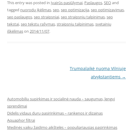
This entry was posted in
Įvairūs pasiūlymai
,
Paslaugos
,
SEO
and
tagged
nuorodų įkėlimas
,
seo
,
seo optimizacija
,
seo optimizavimas
,
seo paslaugos
,
seo straipsniai
,
seo straipsniu talpinimas
,
seo
tekstai
,
seo tekstų rašymas
,
straipsniu talpinimas
,
svetainių
iškėlimas
on
2014/11/07
.
Post
Trumpalaikė nuoma Vilniuje
navigation
atvykstantiems
→
Automobilių supirkimas ir socialinė nauda – saugumas, lengvi
sprendimai
Didelis vidaus durų pasirinkimas – rankenos ir dizainas
Aquaphor filtrai
Medinės vaikų žaidimo aikštelės – populiariausias pasirinkimas