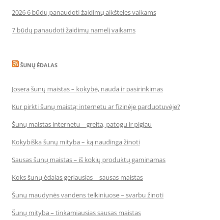
2026 6 būdų panaudoti žaidimų aikšteles vaikams
7 būdų panaudoti žaidimų namelį vaikams
ŠUNŲ ĖDALAS
Josera šunų maistas – kokybė, nauda ir pasirinkimas
Kur pirkti šunų maistą: internetu ar fizinėje parduotuvėje?
Šunų maistas internetu – greita, patogu ir pigiau
Kokybiška šunų mityba – ką naudinga žinoti
Sausas šunų maistas – iš kokių produktų gaminamas
Koks šunų ėdalas geriausias – sausas maistas
Šunų maudynės vandens telkiniuose – svarbu žinoti
Šunų mityba – tinkamiausias sausas maistas