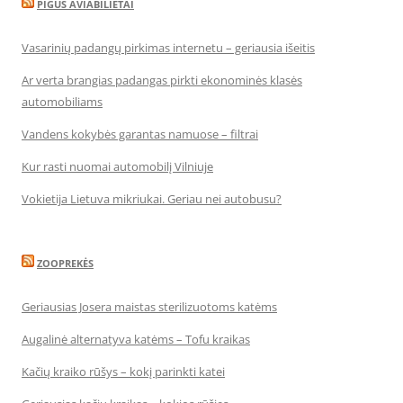
PIGUS AVIABILIETAI
Vasarinių padangų pirkimas internetu – geriausia išeitis
Ar verta brangias padangas pirkti ekonominės klasės
automobiliams
Vandens kokybės garantas namuose – filtrai
Kur rasti nuomai automobilį Vilniuje
Vokietija Lietuva mikriukai. Geriau nei autobusu?
ZOOPREKĖS
Geriausias Josera maistas sterilizuotoms katėms
Augalinė alternatyva katėms – Tofu kraikas
Kačių kraiko rūšys – kokį parinkti katei