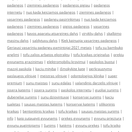
padangos
|
ziemines padangos
|
padangos pigiau
|
padangos
internetu
|
nuo kada keiciamos padangos
|
ziemines padangos
|
vasarines padangos
|
padangu pasirinkimas
|
nuo kada keiciamos
padangos
|
ziemines padangos
|
pigios padangos
|
vasarines
padangos
|
kavos aparatu atsargines dalys
|
viryklių dalys
|
skalbimo
masinu dalys
|
saldytuvu dalys
|
Kiek kainuoja vasarines padangos
|
Geriausi vasariniu padangu gamintojai 2021 metais
|
tofu su bambuko
anglimi
|
tofu zalios arbatos ekstraktu
|
tofu kraikas originalus
|
prekiu
gyvunams grazinimas
|
elektromobiliu krovimui
|
paskolos bustui
|
mazoji paskola
|
kaciu mityba
|
išmokykite katę
|
perkraustymo
paslaugos vilniuje
|
meistras vilniuje
|
odontologijos klinika
|
super
premium
|
sunu maistas
|
sunu edalas
|
valandinis darzelis vilniuje
|
josera katems
|
josera sunims
|
paskolos internetu
|
guoliai sunims
|
dubeneliai sunims
|
sunu dziovintuvai
|
konservai sunims
|
kaciu
tualetas
|
sausas maistas katems
|
konservai katems
|
silikoninis
kraikas
|
bentonitinis kraikas
|
tofu kraikas
|
sausas maistas sunims
|
info
|
kaip sutaupyti gyvunams
|
prekes gyvunams
|
gyvunu prieziura
|
gyvunu augintojams
|
šunims
|
katėms
|
gyvunu prekes
|
tofu kraiko