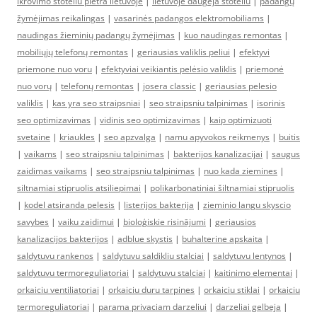
ikrovimo stoteliu pletra lietuvoje
|
lietuvoje daugeja stoteliu
|
padangų
žymėjimas reikalingas
|
vasarinės padangos elektromobiliams
|
naudingas žieminių padangų žymėjimas
|
kuo naudingas remontas
|
mobiliųjų telefonų remontas
|
geriausias valiklis peliui
|
efektyvi
priemone nuo voru
|
efektyviai veikiantis pelėsio valiklis
|
priemonė
nuo vorų
|
telefonų remontas
|
josera classic
|
geriausias pelesio
valiklis
|
kas yra seo straipsniai
|
seo straipsniu talpinimas
|
isorinis
seo optimizavimas
|
vidinis seo optimizavimas
|
kaip optimizuoti
svetaine
|
kriaukles
|
seo apzvalga
|
namu apyvokos reikmenys
|
buitis
|
vaikams
|
seo straipsniu talpinimas
|
bakterijos kanalizacijai
|
saugus
zaidimas vaikams
|
seo straipsniu talpinimas
|
nuo kada ziemines
|
siltnamiai stipruolis atsiliepimai
|
polikarbonatiniai šiltnamiai stipruolis
|
kodel atsiranda pelesis
|
listerijos bakterija
|
zieminio langu skyscio
savybes
|
vaiku zaidimui
|
bioloģiskie risinājumi
|
geriausios
kanalizacijos bakterijos
|
adblue skystis
|
buhalterine apskaita
|
saldytuvu rankenos
|
saldytuvu saldikliu stalciai
|
saldytuvu lentynos
|
saldytuvu termoreguliatoriai
|
saldytuvu stalciai
|
kaitinimo elementai
|
orkaiciu ventiliatoriai
|
orkaiciu duru tarpines
|
orkaiciu stiklai
|
orkaiciu
termoreguliatoriai
|
parama privaciam darzeliui
|
darzeliai gelbeja
|