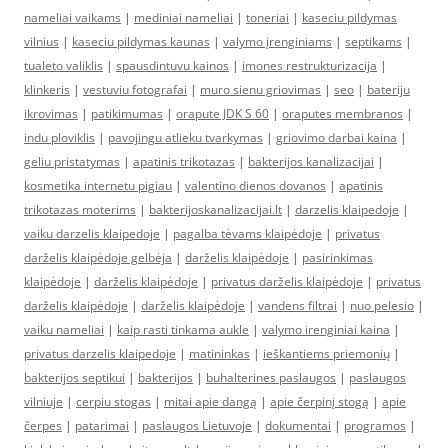
nameliai vaikams
|
mediniai nameliai
|
toneriai
|
kaseciu pildymas
vilnius
|
kaseciu pildymas kaunas
|
valymo įrenginiams
|
septikams
|
tualeto valiklis
|
spausdintuvu kainos
|
imones restrukturizacija
|
klinkeris
|
vestuviu fotografai
|
muro sienu griovimas
|
seo
|
bateriju
ikrovimas
|
patikimumas
|
orapute JDK S 60
|
oraputes membranos
|
indu ploviklis
|
pavojingu atlieku tvarkymas
|
griovimo darbai kaina
|
geliu pristatymas
|
apatinis trikotazas
|
bakterijos kanalizacijai
|
kosmetika internetu pigiau
|
valentino dienos dovanos
|
apatinis
trikotazas moterims
|
bakterijoskanalizacijai.lt
|
darzelis klaipedoje
|
vaiku darzelis klaipedoje
|
pagalba tėvams klaipėdoje
|
privatus
darželis klaipėdoje gelbėja
|
darželis klaipėdoje
|
pasirinkimas
klaipėdoje
|
darželis klaipėdoje
|
privatus darželis klaipėdoje
|
privatus
darželis klaipėdoje
|
darželis klaipėdoje
|
vandens filtrai
|
nuo pelesio
|
vaiku nameliai
|
kaip rasti tinkama aukle
|
valymo irenginiai kaina
|
privatus darzelis klaipedoje
|
matininkas
|
ieškantiems priemonių
|
bakterijos septikui
|
bakterijos
|
buhalterines paslaugos
|
paslaugos
vilniuje
|
cerpiu stogas
|
mitai apie dangą
|
apie čerpinį stogą
|
apie
čerpes
|
patarimai
|
paslaugos Lietuvoje
|
dokumentai
|
programos
|