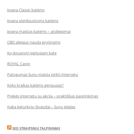
Josera Classic katėms
Josera sterilizuotoms katėms
Josera maistas katėms – atsiliepimai
CBD aliejaus nauda gyvūnams
Ką dovanoti įsigijusiam katę
ROYAL Canin
Patogumas šunų maistą pirkti internetu
Koks kraikas katėms geriausias?
Prekės internetu su akcija – praktiškas pasirinkimas
Įtaka keturkojų išvaizdai – šunų ėdalas
SEO STRAIPSNIU TALPINIMAS