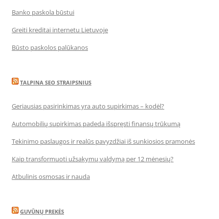
Banko paskola būstui
Greiti kreditai internetu Lietuvoje
Būsto paskolos palūkanos
TALPINA SEO STRAIPSNIUS
Geriausias pasirinkimas yra auto supirkimas – kodėl?
Automobilių supirkimas padeda išspręsti finansų trūkumą
Tekinimo paslaugos ir realūs pavyzdžiai iš sunkiosios pramonės
Kaip transformuoti užsakymų valdymą per 12 mėnesių?
Atbulinis osmosas ir nauda
GUVŪNŲ PREKĖS