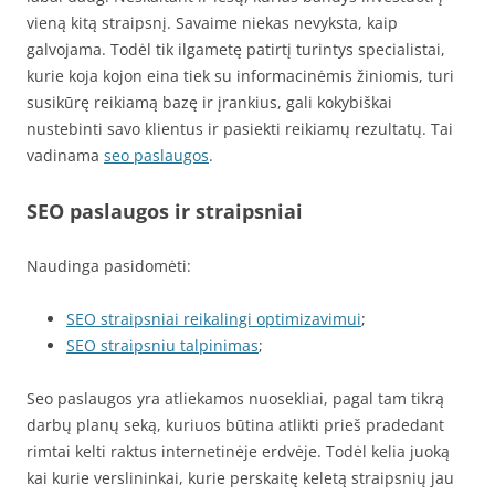
vieną kitą straipsnį. Savaime niekas nevyksta, kaip
galvojama. Todėl tik ilgametę patirtį turintys specialistai,
kurie koja kojon eina tiek su informacinėmis žiniomis, turi
susikūrę reikiamą bazę ir įrankius, gali kokybiškai
nustebinti savo klientus ir pasiekti reikiamų rezultatų. Tai
vadinama
seo paslaugos
.
SEO paslaugos ir straipsniai
Naudinga pasidomėti:
SEO straipsniai reikalingi optimizavimui
;
SEO straipsniu talpinimas
;
Seo paslaugos yra atliekamos nuosekliai, pagal tam tikrą
darbų planų seką, kuriuos būtina atlikti prieš pradedant
rimtai kelti raktus internetinėje erdvėje. Todėl kelia juoką
kai kurie verslininkai, kurie perskaitę keletą straipsnių jau