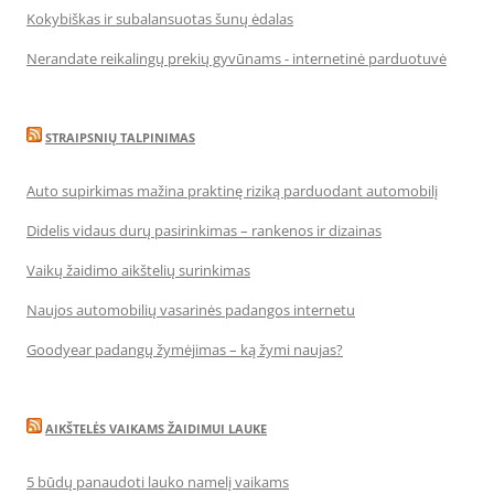
Kokybiškas ir subalansuotas šunų ėdalas
Nerandate reikalingų prekių gyvūnams - internetinė parduotuvė
STRAIPSNIŲ TALPINIMAS
Auto supirkimas mažina praktinę riziką parduodant automobilį
Didelis vidaus durų pasirinkimas – rankenos ir dizainas
Vaikų žaidimo aikštelių surinkimas
Naujos automobilių vasarinės padangos internetu
Goodyear padangų žymėjimas – ką žymi naujas?
AIKŠTELĖS VAIKAMS ŽAIDIMUI LAUKE
5 būdų panaudoti lauko namelį vaikams