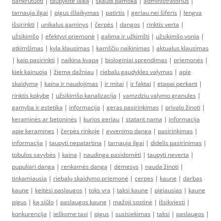
bankrutuoti
|
taupykite laiką
|
skaudi pamoka
|
administratorius
|
tarnauja ilgai
|
pigus išlaikymas
|
patirtis
|
geriau nei šiferis
|
lengva
išsirinkti
|
unikalus gaminys
|
čerpės
|
dangos
|
rinktis verta
|
užsikimšo
|
efektyvi priemonė
|
galima ir užkimšti
|
užsikimšo vonia
|
atkimšimas
|
kyla klausimas
|
kamščių naikinimas
|
aktualus klausimas
|
kaip pasirinkti
|
naikina kvapą
|
biologiniai sprendimas
|
priemonės
|
kiek kainuoja
|
žiemą dažniau
|
riebalu gaudykles valymas
|
apie
skaidymą
|
kaina ir naudojimas
|
ir mitai
|
ir faktai
|
etapai perkant
|
rinktis kokybę
|
užsikimšo kanalizacija
|
vamzdziu valymo granules
|
gamyba ir estetika
|
informacija
|
geras pasirinkimas
|
privalo žinoti
|
keraminės ar betoninės
|
kurios geriau
|
statant namą
|
informacija
apie keramines
|
čerpės rinkoje
|
gyvenimo danga
|
pasirinkimas
|
informacija
|
taupyti nepatartina
|
tarnauja ilgai
|
didelis pasirinimas
|
tobulos savybės
|
kaina
|
naudinga pasidomėti
|
taupyti neverta
|
pupuliari danga
|
renkamės dangą
|
dėmesys
|
nauda žinoti
|
tinkamiausia
|
riebalų skaidymo priemonė
|
cerpes
|
kaune
|
darbas
kaune
|
keitėsi paslaugos
|
toks yra
|
taksi kaune
|
pigiausias
|
kaune
pigus
|
ką siūlo
|
paslaugos kaune
|
mažoji sostinė
|
išsikviesti
|
konkurencija
|
ieškome taxi
|
pigus
|
susisiekimas
|
taksi
|
paslaugos
|