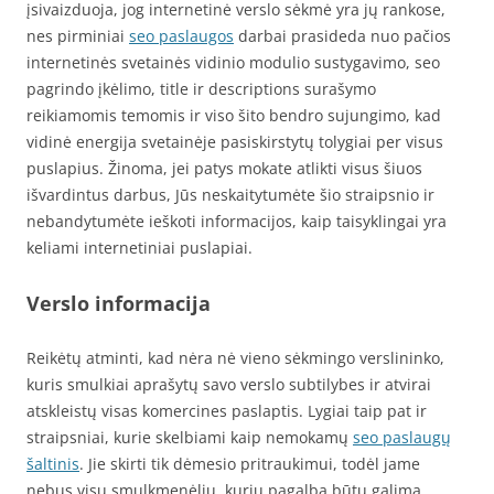
įsivaizduoja, jog internetinė verslo sėkmė yra jų rankose,
nes pirminiai
seo paslaugos
darbai prasideda nuo pačios
internetinės svetainės vidinio modulio sustygavimo, seo
pagrindo įkėlimo, title ir descriptions surašymo
reikiamomis temomis ir viso šito bendro sujungimo, kad
vidinė energija svetainėje pasiskirstytų tolygiai per visus
puslapius. Žinoma, jei patys mokate atlikti visus šiuos
išvardintus darbus, Jūs neskaitytumėte šio straipsnio ir
nebandytumėte ieškoti informacijos, kaip taisyklingai yra
keliami internetiniai puslapiai.
Verslo informacija
Reikėtų atminti, kad nėra nė vieno sėkmingo verslininko,
kuris smulkiai aprašytų savo verslo subtilybes ir atvirai
atskleistų visas komercines paslaptis. Lygiai taip pat ir
straipsniai, kurie skelbiami kaip nemokamų
seo paslaugų
šaltinis
. Jie skirti tik dėmesio pritraukimui, todėl jame
nebus visų smulkmenėlių, kurių pagalba būtų galima