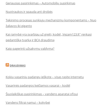
Geriausias pasirinkimas – Automobilių supirkimas
Nuotraukos ir spauda ant drobės
Tekinimo procesas sunkiųjų mechanizmų komponentams – Nuo
žaliavos iki giganto
Kai ramybė yra svarbiau už greitį, kodėl „Vezam123.lt“ renkasi
pedantišką tvarką ir BCA draudimą
Kaip pagerinti užsakymų valdymą?
DRAUDIMAS
Kokių vasarinių padangų ieškote – visas rasite internetu
Vasarinės padangos keičiamos vasarai – kodėl
Šiuolaikiškas pasirinkimas – vandens aparatai ofisui
Vandens filtrai namui – kokybei