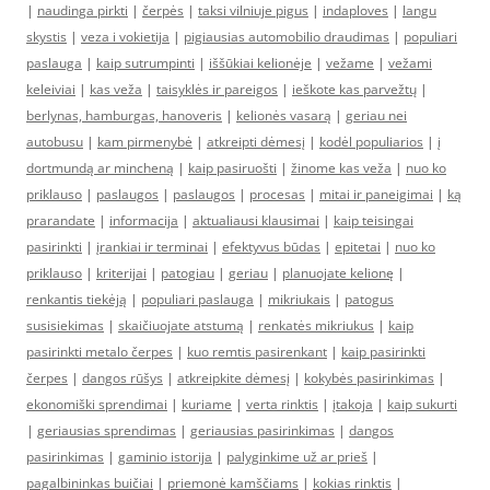
|
naudinga pirkti
|
čerpės
|
taksi vilniuje pigus
|
indaploves
|
langu
skystis
|
veza i vokietija
|
pigiausias automobilio draudimas
|
populiari
paslauga
|
kaip sutrumpinti
|
iššūkiai kelionėje
|
vežame
|
vežami
keleiviai
|
kas veža
|
taisyklės ir pareigos
|
ieškote kas parvežtų
|
berlynas, hamburgas, hanoveris
|
kelionės vasarą
|
geriau nei
autobusu
|
kam pirmenybė
|
atkreipti dėmesį
|
kodėl populiarios
|
į
dortmundą ar mincheną
|
kaip pasiruošti
|
žinome kas veža
|
nuo ko
priklauso
|
paslaugos
|
paslaugos
|
procesas
|
mitai ir paneigimai
|
ką
prarandate
|
informacija
|
aktualiausi klausimai
|
kaip teisingai
pasirinkti
|
įrankiai ir terminai
|
efektyvus būdas
|
epitetai
|
nuo ko
priklauso
|
kriterijai
|
patogiau
|
geriau
|
planuojate kelionę
|
renkantis tiekėją
|
populiari paslauga
|
mikriukais
|
patogus
susisiekimas
|
skaičiuojate atstumą
|
renkatės mikriukus
|
kaip
pasirinkti metalo čerpes
|
kuo remtis pasirenkant
|
kaip pasirinkti
čerpes
|
dangos rūšys
|
atkreipkite dėmesį
|
kokybės pasirinkimas
|
ekonomiški sprendimai
|
kuriame
|
verta rinktis
|
įtakoja
|
kaip sukurti
|
geriausias sprendimas
|
geriausias pasirinkimas
|
dangos
pasirinkimas
|
gaminio istorija
|
palyginkime už ar prieš
|
pagalbininkas buičiai
|
priemonė kamščiams
|
kokias rinktis
|