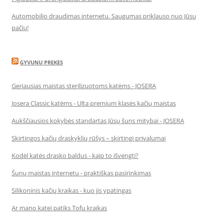
Automobilio draudimas internetu. Saugumas priklauso nuo Jūsų
pačių!
GYVUNU PREKES
Geriausias maistas sterilizuotoms katėms - JOSERA
Josera Classic katėms - Ulta premium klasės kačių maistas
Aukščiausios kokybės standartas Jūsų šuns mitybai - JOSERA
Skirtingos kačių draskyklių rūšys – skirtingi privalumai
Kodėl katės drasko baldus - kaip to išvengti?
Šunų maistas internetu - praktiškas pasirinkimas
Silikoninis kačių kraikas - kuo jis ypatingas
Ar mano katei patiks Tofu kraikas