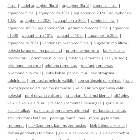
filtrai
|
kodel aquaphor filtrai
|
aquaphor filtrai
|
vandens filtrai
|
aquaphor filtrai
|
aquaphor ro-101s
|
aquaphor ro-202s
|
aquaphor ro-
102s
|
aquaphor ro-202s
|
aquaphor ro-206s
|
vandens filtrai
|
aquaphor s800
|
aquaphor s550
|
geriamo vandens filtrai
|
aquaphor
s1000
|
aquaphor ro 101s
|
aquaphor 102s
|
aquaphor ro 202s
|
aquaphor ro 206s
|
vandens minkstinimo filtrai
|
nugeležinimo filtrai
|
pelesio kvapa galima panaikinti
|
priemone nuo voru
|
lauko kubilai
pardavimui
|
priemonė nuo vorų
|
telefonų remontas
|
kas yra seo
|
priemone nuo voru
|
telefonų remontas
|
telefonų remontas
|
priemonė nuo vorų
|
lauko kubilai pardavimui
|
seo straipsniu
talpinimas
|
geriausias pelėsio valiklis
|
seo straipsniu talpinimas
|
kaip
isvengti pelesio atsiradimo namuose
|
kaip išsirinkti geriausią valiklį
pelėsiui
|
puiki dovana vaikams
|
smagiam žaidimui kieme
|
aikštelės
vaikų laiko praleidimui
|
telefonų remontas naudingas
|
geriausias
kaciu kraikas
|
dazniausiai gendantys telefonai
|
geriausias maistas
sterilizuotoms katėms
|
padangų žymėjimas
|
mobiliųjų telefonų
remontas
|
sterilizuotoms katėms geriausias
|
kiek kainuoja kubilai
|
dažnai gendantys telefonai
|
geriausias vonios valiklis
|
elektromobiliu