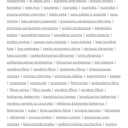
naudojimas
|
ar patiks tofu
|
augalinė alternatyva
|
gyvunu prekes
|
kontaktai
|
apie mus
|
naujienos
|
nuorodos
|
nuorodos
|
nuorodos
|
gyvunu prekes internetu
|
edalo itaka
|
sunu edalas ir isvaizda
|
sunu
mityba
|
kaip perkant sutaupyti
|
gyvunams parduotuve internetu
|
geriausia parduotuve gyvunams
|
prekiu parduotuve
|
kokybiskas
edalas
|
pavadeliai katems
|
pavadeliai sunims
|
prekes katems
|
prekes sunims
|
sausas sunu maistas
|
sunu maistas
|
kaip ismokyti
kate
|
kuo ypatingas
|
prekiu gyvunams akcija
|
geriausi siltnamiai
|
kaip issirinkti
|
polikarbonatiniai šiltnamiai
|
tvirti siltnamiai
|
polikarbonatiniai atsiliepimai
|
šiltnamiai atsiliepimai
|
led reklama
|
vandens filtrai
|
vandens filtrai
|
renkamės filtrus
|
tinkamiausias
maistas
|
maistas internetu
|
geriausias ėdalas
|
augintojams
|
blogas
|
straipsniai
|
straipsniai
|
straipsniai
|
fejerverkai
|
ieskantiems filtru
|
filtrai namui
|
filtru nauda
|
vandens filtrai
|
vandens filtrai
|
biologinės bakterijos
|
kanalizacijos kvapas
|
kanalizacijos bakterijos
|
medinis namelis su ciuozykla
|
efektyvio biologinės bakterijos
|
fejerverkai
|
sodui
|
brita vandens filtrai
|
privatus darzelis
|
šiltnamiai
|
siltnamiai
|
gyvunu prekes
|
maistas sunims
|
geriausias sunu
maistas
|
kaip issirinkti kraika
|
gelbsti gyvūnus nuo karščio
|
gyvūnų