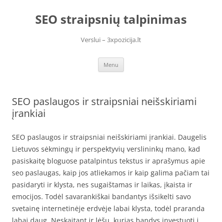
Skip
to
SEO straipsnių talpinimas
content
Verslui – 3xpozicija.lt
Menu
SEO paslaugos ir straipsniai neišskiriami
įrankiai
SEO paslaugos ir straipsniai neišskiriami įrankiai. Daugelis
Lietuvos sėkmingų ir perspektyvių verslininkų mano, kad
pasiskaitę bloguose patalpintus tekstus ir aprašymus apie
seo paslaugas, kaip jos atliekamos ir kaip galima pačiam tai
pasidaryti ir klysta, nes sugaištamas ir laikas, įkaista ir
emocijos. Todėl savarankiškai bandantys išsikelti savo
svetainę internetinėje erdvėje labai klysta, todėl praranda
labai daug. Neskaitant ir lėšų, kurias bandys investuoti į