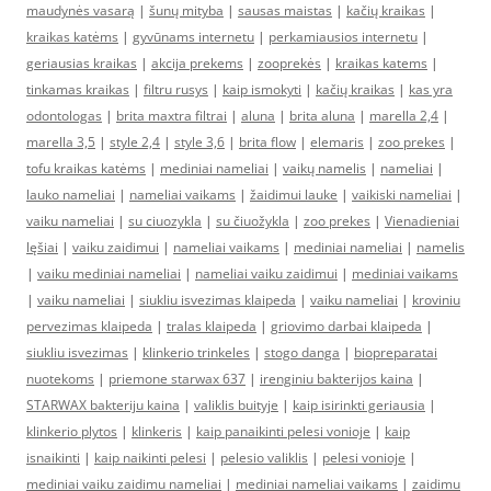
maudynės vasarą
|
šunų mityba
|
sausas maistas
|
kačių kraikas
|
kraikas katėms
|
gyvūnams internetu
|
perkamiausios internetu
|
geriausias kraikas
|
akcija prekems
|
zooprekės
|
kraikas katems
|
tinkamas kraikas
|
filtru rusys
|
kaip ismokyti
|
kačių kraikas
|
kas yra
odontologas
|
brita maxtra filtrai
|
aluna
|
brita aluna
|
marella 2,4
|
marella 3,5
|
style 2,4
|
style 3,6
|
brita flow
|
elemaris
|
zoo prekes
|
tofu kraikas katėms
|
mediniai nameliai
|
vaikų namelis
|
nameliai
|
lauko nameliai
|
nameliai vaikams
|
žaidimui lauke
|
vaikiski nameliai
|
vaiku nameliai
|
su ciuozykla
|
su čiuožykla
|
zoo prekes
|
Vienadieniai
lęšiai
|
vaiku zaidimui
|
nameliai vaikams
|
mediniai nameliai
|
namelis
|
vaiku mediniai nameliai
|
nameliai vaiku zaidimui
|
mediniai vaikams
|
vaiku nameliai
|
siukliu isvezimas klaipeda
|
vaiku nameliai
|
kroviniu
pervezimas klaipeda
|
tralas klaipeda
|
griovimo darbai klaipeda
|
siukliu isvezimas
|
klinkerio trinkeles
|
stogo danga
|
biopreparatai
nuotekoms
|
priemone starwax 637
|
irenginiu bakterijos kaina
|
STARWAX bakteriju kaina
|
valiklis buityje
|
kaip isirinkti geriausia
|
klinkerio plytos
|
klinkeris
|
kaip panaikinti pelesi vonioje
|
kaip
isnaikinti
|
kaip naikinti pelesi
|
pelesio valiklis
|
pelesi vonioje
|
mediniai vaiku zaidimu nameliai
|
mediniai nameliai vaikams
|
zaidimu