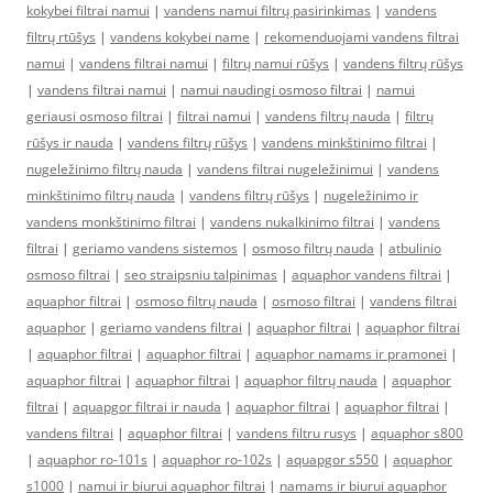
kokybei filtrai namui
|
vandens namui filtrų pasirinkimas
|
vandens
filtrų rtūšys
|
vandens kokybei name
|
rekomenduojami vandens filtrai
namui
|
vandens filtrai namui
|
filtrų namui rūšys
|
vandens filtrų rūšys
|
vandens filtrai namui
|
namui naudingi osmoso filtrai
|
namui
geriausi osmoso filtrai
|
filtrai namui
|
vandens filtrų nauda
|
filtrų
rūšys ir nauda
|
vandens filtrų rūšys
|
vandens minkštinimo filtrai
|
nugeležinimo filtrų nauda
|
vandens filtrai nugeležinimui
|
vandens
minkštinimo filtrų nauda
|
vandens filtrų rūšys
|
nugeležinimo ir
vandens monkštinimo filtrai
|
vandens nukalkinimo filtrai
|
vandens
filtrai
|
geriamo vandens sistemos
|
osmoso filtrų nauda
|
atbulinio
osmoso filtrai
|
seo straipsniu talpinimas
|
aquaphor vandens filtrai
|
aquaphor filtrai
|
osmoso filtrų nauda
|
osmoso filtrai
|
vandens filtrai
aquaphor
|
geriamo vandens filtrai
|
aquaphor filtrai
|
aquaphor filtrai
|
aquaphor filtrai
|
aquaphor filtrai
|
aquaphor namams ir pramonei
|
aquaphor filtrai
|
aquaphor filtrai
|
aquaphor filtrų nauda
|
aquaphor
filtrai
|
aquapgor filtrai ir nauda
|
aquaphor filtrai
|
aquaphor filtrai
|
vandens filtrai
|
aquaphor filtrai
|
vandens filtru rusys
|
aquaphor s800
|
aquaphor ro-101s
|
aquaphor ro-102s
|
aquapgor s550
|
aquaphor
s1000
|
namui ir biurui aquaphor filtrai
|
namams ir biurui aquaphor