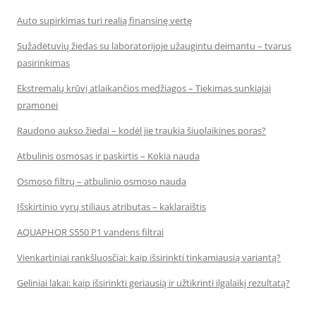
Auto supirkimas turi realią finansinę vertę
Sužadėtuvių žiedas su laboratorijoje užaugintu deimantu – tvarus
pasirinkimas
Ekstremalų krūvį atlaikančios medžiagos – Tiekimas sunkiajai
pramonei
Raudono aukso žiedai – kodėl jie traukia šiuolaikines poras?
Atbulinis osmosas ir paskirtis – Kokia nauda
Osmoso filtrų – atbulinio osmoso nauda
Išskirtinio vyrų stiliaus atributas – kaklaraištis
AQUAPHOR S550 P1 vandens filtrai
Vienkartiniai rankšluosčiai: kaip išsirinkti tinkamiausią variantą?
Geliniai lakai: kaip išsirinkti geriausią ir užtikrinti ilgalaikį rezultatą?