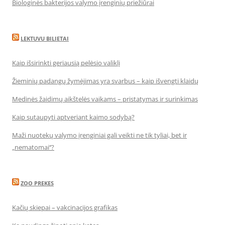
Biologinės bakterijos valymo įrenginių priežiūrai
LEKTUVU BILIETAI
Kaip išsirinkti geriausią pelėsio valiklį
Žieminių padangų žymėjimas yra svarbus – kaip išvengti klaidų
Medinės žaidimų aikštelės vaikams – pristatymas ir surinkimas
Kaip sutaupyti aptveriant kaimo sodybą?
Maži nuotekų valymo įrenginiai gali veikti ne tik tyliai, bet ir
„nematomai‘‘?
ZOO PREKES
Kačių skiepai – vakcinacijos grafikas