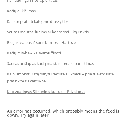
Ką naudinga žinoti apie kates
Kačių auklėjimas
Kaip pripratinti katę prie draskyklės
Sausas maistas šunims ar konservai – ką rinktis
Blogas kvapas iš šuns burnos – Halitozė
Kačių mityba – ką svarbu žinoti
Sausas ar šlapias kačių maistas – ėdalo parinkimas
Kaip išmokyti katę daryti į dėžutę su kraiku – prie tualeto katę
pratinkite su kantrybe
Kuo ypatingas Silikoninis kraikas – Privalumai
An error has occurred, which probably means the feed is
down. Try again later.