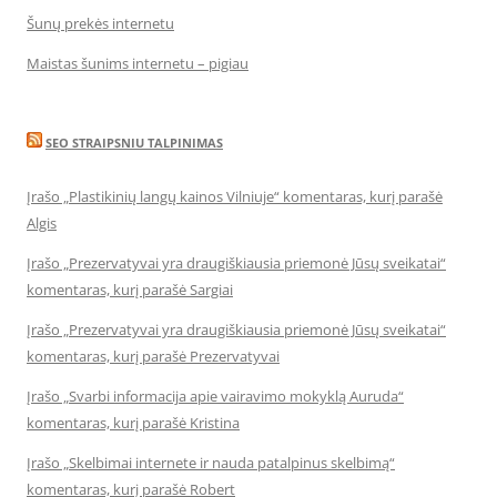
Šunų prekės internetu
Maistas šunims internetu – pigiau
SEO STRAIPSNIU TALPINIMAS
Įrašo „Plastikinių langų kainos Vilniuje“ komentaras, kurį parašė
Algis
Įrašo „Prezervatyvai yra draugiškiausia priemonė Jūsų sveikatai“
komentaras, kurį parašė Sargiai
Įrašo „Prezervatyvai yra draugiškiausia priemonė Jūsų sveikatai“
komentaras, kurį parašė Prezervatyvai
Įrašo „Svarbi informacija apie vairavimo mokyklą Auruda“
komentaras, kurį parašė Kristina
Įrašo „Skelbimai internete ir nauda patalpinus skelbimą“
komentaras, kurį parašė Robert