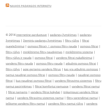
NAUJOS PADANGOS INTERNETU
© 2014
internetine parduotuve
|
padangų žymėjimas
|
padangų
žymėjimas
|
žieminių padangų žymėjimas
|
filtrų rūšys
|
filtrai
nugeležinimui
|
osmoso filtrai> |
osmoso filtrų nauda
|
osmoso filtrai
|
filtrų rūšys
|
minkštinimo filtrų naudojimas
|
minkštinimo sistema
|
filtrų rūšys ir nauda
|
osmoso filtrai
|
vandens filtrai nukalkinimui
|
vandens filtrų nauda
|
osmoso filtrų nauda
|
atbulinio osmoso filtrai
|
filtrų rūšys
|
apie geriamo vandens filtrus
|
kas yra atbulinis osmosas
|
namui naudingi osmoso filtrai
|
osmoso filtrų nauda
|
naudingi osmoso
filtrai
|
kuo naudingi osmoso filtrai
|
vandens filtravimo sistemos
|
filtrų
namui pasirinkimas
|
filtrai komfortui namuose
|
vandens filtrai namui
|
filtrai namams
|
vandens filtrai kokybei
|
tinkamiausi vandens filtrai
namui
|
vandens filtravimo sistemos namui
|
filtrų sprendimai namui
|
ieškome vandens filtrų namui
|
vandens filtrų namui rūšys
|
vandens