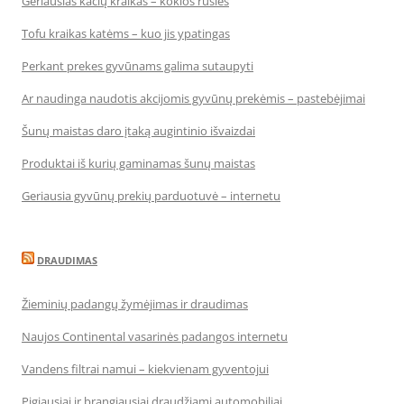
Geriausias kačių kraikas – kokios rūšies
Tofu kraikas katėms – kuo jis ypatingas
Perkant prekes gyvūnams galima sutaupyti
Ar naudinga naudotis akcijomis gyvūnų prekėmis – pastebėjimai
Šunų maistas daro įtaką augintinio išvaizdai
Produktai iš kurių gaminamas šunų maistas
Geriausia gyvūnų prekių parduotuvė – internetu
DRAUDIMAS
Žieminių padangų žymėjimas ir draudimas
Naujos Continental vasarinės padangos internetu
Vandens filtrai namui – kiekvienam gyventojui
Pigiausiai ir brangiausiai draudžiami automobiliai