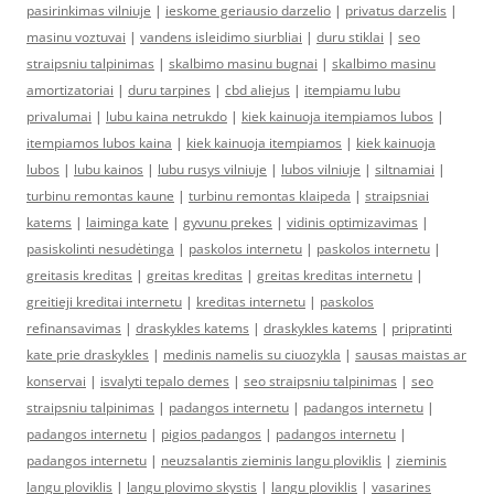
pasirinkimas vilniuje
|
ieskome geriausio darzelio
|
privatus darzelis
|
masinu voztuvai
|
vandens isleidimo siurbliai
|
duru stiklai
|
seo
straipsniu talpinimas
|
skalbimo masinu bugnai
|
skalbimo masinu
amortizatoriai
|
duru tarpines
|
cbd aliejus
|
itempiamu lubu
privalumai
|
lubu kaina netrukdo
|
kiek kainuoja itempiamos lubos
|
itempiamos lubos kaina
|
kiek kainuoja itempiamos
|
kiek kainuoja
lubos
|
lubu kainos
|
lubu rusys vilniuje
|
lubos vilniuje
|
siltnamiai
|
turbinu remontas kaune
|
turbinu remontas klaipeda
|
straipsniai
katems
|
laiminga kate
|
gyvunu prekes
|
vidinis optimizavimas
|
pasiskolinti nesudėtinga
|
paskolos internetu
|
paskolos internetu
|
greitasis kreditas
|
greitas kreditas
|
greitas kreditas internetu
|
greitieji kreditai internetu
|
kreditas internetu
|
paskolos
refinansavimas
|
draskykles katems
|
draskykles katems
|
pripratinti
kate prie draskykles
|
medinis namelis su ciuozykla
|
sausas maistas ar
konservai
|
isvalyti tepalo demes
|
seo straipsniu talpinimas
|
seo
straipsniu talpinimas
|
padangos internetu
|
padangos internetu
|
padangos internetu
|
pigios padangos
|
padangos internetu
|
padangos internetu
|
neuzsalantis zieminis langu ploviklis
|
zieminis
langu ploviklis
|
langu plovimo skystis
|
langu ploviklis
|
vasarines