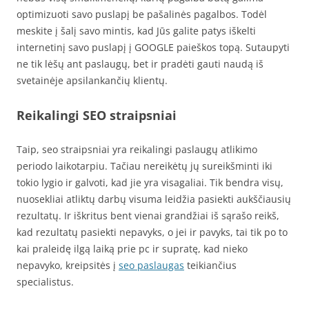
optimizuoti savo puslapį be pašalinės pagalbos. Todėl
meskite į šalį savo mintis, kad Jūs galite patys iškelti
internetinį savo puslapį į GOOGLE paieškos topą. Sutaupyti
ne tik lėšų ant paslaugų, bet ir pradėti gauti naudą iš
svetainėje apsilankančių klientų.
Reikalingi SEO straipsniai
Taip, seo straipsniai yra reikalingi paslaugų atlikimo
periodo laikotarpiu. Tačiau nereikėtų jų sureikšminti iki
tokio lygio ir galvoti, kad jie yra visagaliai. Tik bendra visų,
nuosekliai atliktų darbų visuma leidžia pasiekti aukščiausių
rezultatų. Ir iškritus bent vienai grandžiai iš sąrašo reikš,
kad rezultatų pasiekti nepavyks, o jei ir pavyks, tai tik po to
kai praleidę ilgą laiką prie pc ir supratę, kad nieko
nepavyko, kreipsitės į
seo paslaugas
teikiančius
specialistus.