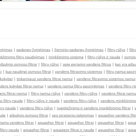
mėjimas
|
padangų žymėjimas
|
žieminių padangų žymėjimas
|
filtrų rūšys
|
filt
kštinimo filtrų naudojimas
|
minkštinimo sistema
|
filtrų rūšys ir nauda
|
osmoso 
atbulinio osmoso filtrai
|
filtrų rūšys
|
apie geriamo vandens filtrus
|
kas yra atbu
i
|
kuo naudingi osmoso filtrai
|
vandens filtravimo sistemos
|
filtrų namui pasi
 kokybei
|
tinkamiausi vandens filtrai namui
|
vandens filtravimo sistemos namui
dens kokybei filtrai namui
|
vandens namui filtrų pasirinkimas
|
vandens filtrų r
ns filtrai namui
|
filtrų namui rūšys
|
vandens filtrų rūšys
|
vandens filtrai namu
s filtrų nauda
|
filtrų rūšys ir nauda
|
vandens filtrų rūšys
|
vandens minkštinimo f
trų nauda
|
vandens filtrų rūšys
|
nugeležinimo ir vandens monkštinimo filtrai
|
auda
|
atbulinio osmoso filtrai
|
seo straipsniu talpinimas
|
aquaphor vandens filtr
iamo vandens filtrai
|
aquaphor filtrai
|
aquaphor filtrai
|
aquaphor filtrai
|
aquap
iltrų nauda
|
aquaphor filtrai
|
aquapgor filtrai ir nauda
|
aquaphor filtrai
|
aqua