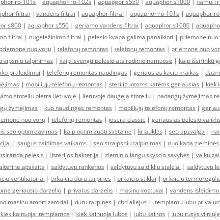
phor ro-101s
|
aquaphor ro-102s
|
aquapgor s550
|
aquaphor s1000
|
namui ir 
phor filtrai
|
vandens filtrai
|
aquaphor filtrai
|
aquaphor ro-101s
|
aquaphor ro
or s800
|
aquaphor s550
|
geriamo vandens filtrai
|
aquaphor s1000
|
aquapho
o filtrai
|
nugeležinimo filtrai
|
pelesio kvapa galima panaikinti
|
priemone nuo 
priemone nuo voru
|
telefonų remontas
|
telefonų remontas
|
priemonė nuo vo
traipsniu talpinimas
|
kaip isvengti pelesio atsiradimo namuose
|
kaip išsirinkti g
aiko praleidimui
|
telefonų remontas naudingas
|
geriausias kaciu kraikas
|
dazni
ėjimas
|
mobiliųjų telefonų remontas
|
sterilizuotoms katėms geriausias
|
kiek 
vimo stoteliu pletra lietuvoje
|
lietuvoje daugeja stoteliu
|
padangų žymėjimas rei
ngų žymėjimas
|
kuo naudingas remontas
|
mobiliųjų telefonų remontas
|
geriaus
iemonė nuo vorų
|
telefonų remontas
|
josera classic
|
geriausias pelesio valikli
nis seo optimizavimas
|
kaip optimizuoti svetaine
|
kriaukles
|
seo apzvalga
|
na
cijai
|
saugus zaidimas vaikams
|
seo straipsniu talpinimas
|
nuo kada ziemines
tsiranda pelesis
|
listerijos bakterija
|
zieminio langu skyscio savybes
|
vaiku za
lterine apskaita
|
saldytuvu rankenos
|
saldytuvu saldikliu stalciai
|
saldytuvu l
iciu ventiliatoriai
|
orkaiciu duru tarpines
|
orkaiciu stiklai
|
orkaiciu termoregulia
ome geriausio darzelio
|
privatus darzelis
|
masinu voztuvai
|
vandens isleidimo 
mo masinu amortizatoriai
|
duru tarpines
|
cbd aliejus
|
itempiamu lubu privalu
|
kiek kainuoja itempiamos
|
kiek kainuoja lubos
|
lubu kainos
|
lubu rusys vilniuje