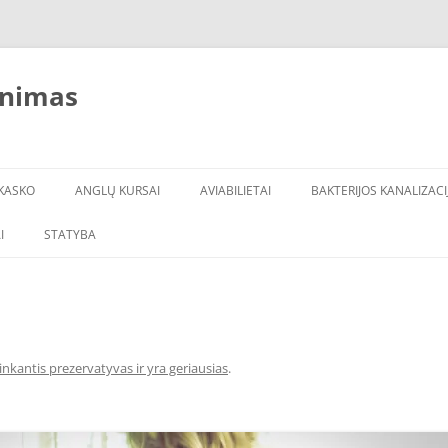
inimas
KASKO
ANGLŲ KURSAI
AVIABILIETAI
BAKTERIJOS KANALIZACI
I
STATYBA
inkantis prezervatyvas ir yra geriausias
.