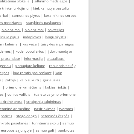
silikatiniai blokeliai
|
šiltinimo medžiagos
|
 trinkeliu klojimui
|
kiek kainuoja pastoliu
arbai
|
samotines plytos
|
keramikines cerpes
nes medziagos
|
statybinės paslaugos
|
|
bio enzimai
|
bio enzimai
|
bakterijos
ilniuje pigus
|
indaploves
|
langu skystis
|
mi keleiviai
|
kas veža
|
taisyklės ir pareigos
 dėmesį
|
kodėl populiarios
|
į dortmundą ar
ą prarandate
|
informacija
|
aktualiausi
geriau
|
planuojate kelionę
|
renkantis tiekėją
čerpes
|
kuo remtis pasirenkant
|
kaip
s
|
įtakoja
|
kaip sukurti
|
geriausias
i
|
priemonė kamščiams
|
kokias rinktis
|
tes
|
vonios valiklis
|
tualeto valymo priemonė
šskirtinė tvora
|
straipsnių talpinimas
|
etoninė ar medinė
|
pasirinkimas
|
tvoroms
|
|
patirtis
|
stogo danga
|
betoninės čerpės
|
nkroto pasekmės
|
turintiems skolų
|
asmuo
|
europos sąjungoje
|
asmuo gali
|
bankrotas