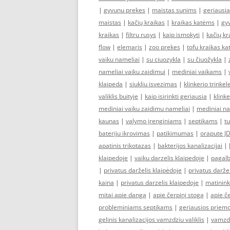
|
gyvunu prekes
|
maistas sunims
|
geriausi
maistas
|
kačių kraikas
|
kraikas katėms
|
gy
kraikas
|
filtru rusys
|
kaip ismokyti
|
kačių kr
flow
|
elemaris
|
zoo prekes
|
tofu kraikas k
vaiku nameliai
|
su ciuozykla
|
su čiuožykla
|
nameliai vaiku zaidimui
|
mediniai vaikams
|
klaipeda
|
siukliu isvezimas
|
klinkerio trinkel
valiklis buityje
|
kaip isirinkti geriausia
|
klinke
mediniai vaiku zaidimu nameliai
|
mediniai n
kaunas
|
valymo įrenginiams
|
septikams
|
tu
bateriju ikrovimas
|
patikimumas
|
orapute J
apatinis trikotazas
|
bakterijos kanalizacijai
|
klaipedoje
|
vaiku darzelis klaipedoje
|
pagalb
|
privatus darželis klaipėdoje
|
privatus darže
kaina
|
privatus darzelis klaipedoje
|
matinin
mitai apie dangą
|
apie čerpinį stogą
|
apie č
probleminiams septikams
|
geriausios priem
gelinis kanalizacijos vamzdziu valiklis
|
vamzd