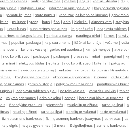
keramines cerpes
|
malkų pardavimas
|
malkos
|
anglis
|
ko tikisi klientai
|
dujų 
niui puošia
|
statybos iš arko
|
informacija apie paslaugą
|
kaip paruosti pagrinda
ma
|
pamatu liejimas
|
stato namus
|
kanalizacijos kvapo naikinimas
|
griovimo d
nkeles
|
multipor
|
ytong
|
haus
|
fibo
|
arko
|
blokeliai
|
akmens vata
|
statybi
ma
|
kietas kuras
|
buhalterines paslaugos
|
kaip prižiūrėti
|
indaploviu tabletes
alterines paslaugos kaune
|
geriausia danga
|
naudinga pirkti
|
čerpės
|
taksi v
dimas
|
populiari paslauga
|
kaip sutrumpinti
|
iššūkiai kelionėje
|
vežame
|
veža
, hanoveris
|
kelionės vasarą
|
geriau nei autobusu
|
kam pirmenybė
|
atkreipti
|
nuo ko priklauso
|
paslaugos
|
paslaugos
|
procesas
|
mitai ir paneigimai
|
k
ir terminai
|
efektyvus būdas
|
epitetai
|
nuo ko priklauso
|
kriterijai
|
patogiau
|
sisiekimas
|
skaičiuojate atstumą
|
renkatės mikriukus
|
kaip pasirinkti metalo 
 dėmesį
|
kokybės pasirinkimas
|
ekonomiški sprendimai
|
kuriame
|
verta rinkti
s pasirinkimas
|
gaminio istorija
|
palyginkime už ar prieš
|
pagalbininkas buičia
s pigiau
|
indaploviu tabletes pigiau
|
ne toks kaip visi
|
vamzdziu valiklis
|
table
no
|
valymo priemonės
|
arko blokeliai
|
cerpes
|
betoniniai blokeliai tvoroms
|
i
nais
|
išbandykite granules
|
priemonės
|
gaudyklių priežiūrai
|
tarnauja ilgai
|
b
ndimas
|
naudinga žinoti
|
tarnauja ilgai
|
blokelių privalumai
|
kokie privalumai
|
fizinio asmens bankrotas
|
fizinių asmenų bankroto įstatymas
|
bankrotas
|
ba
|
kaip elgtis
|
naujas gyvenimas
|
3 metai
|
išsigelbėjimas
|
asmens bankrotas