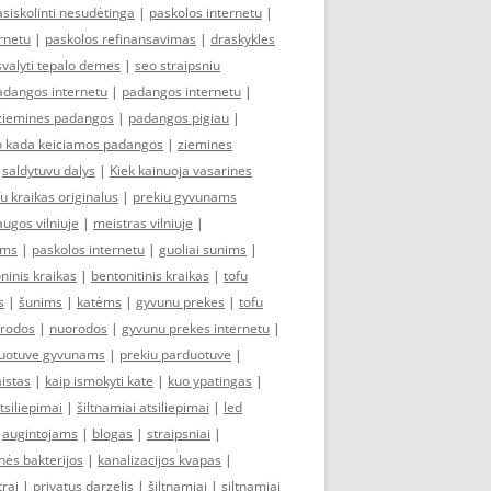
asiskolinti nesudėtinga
|
paskolos internetu
|
ernetu
|
paskolos refinansavimas
|
draskykles
svalyti tepalo demes
|
seo straipsniu
adangos internetu
|
padangos internetu
|
ziemines padangos
|
padangos pigiau
|
 kada keiciamos padangos
|
ziemines
|
saldytuvu dalys
|
Kiek kainuoja vasarines
fu kraikas originalus
|
prekiu gyvunams
ugos vilniuje
|
meistras vilniuje
|
ims
|
paskolos internetu
|
guoliai sunims
|
oninis kraikas
|
bentonitinis kraikas
|
tofu
s
|
šunims
|
katėms
|
gyvunu prekes
|
tofu
rodos
|
nuorodos
|
gyvunu prekes internetu
|
duotuve gyvunams
|
prekiu parduotuve
|
istas
|
kaip ismokyti kate
|
kuo ypatingas
|
tsiliepimai
|
šiltnamiai atsiliepimai
|
led
|
augintojams
|
blogas
|
straipsniai
|
nės bakterijos
|
kanalizacijos kvapas
|
trai
|
privatus darzelis
|
šiltnamiai
|
siltnamiai