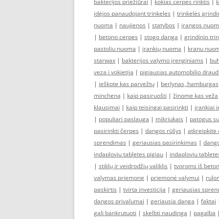
bakterijos priežiūrai
|
kokias cerpes rinktis
|
idėjos panaudojant trinkeles
|
trinkelės grindi
nuoma
|
naujienos
|
statybos
|
įrangos nuo
|
betono cerpes
|
stogo danga
|
grindinio tri
pastoliu nuoma
|
įrankių nuoma
|
kranu nuo
starwax
|
bakterijos valymo įrenginiams
|
buh
veza i vokietija
|
pigiausias automobilio drau
|
ieškote kas parvežtų
|
berlynas, hamburgas
mincheną
|
kaip pasiruošti
|
žinome kas veža
klausimai
|
kaip teisingai pasirinkti
|
įrankiai 
|
populiari paslauga
|
mikriukais
|
patogus su
pasirinkti čerpes
|
dangos rūšys
|
atkreipkite
sprendimas
|
geriausias pasirinkimas
|
dango
indaploviu tabletes pigiau
|
indaploviu tablete
|
stiklų ir veidrodžių valiklis
|
tvoroms iš beto
valymas priemone
|
priemonė valymui
|
rulo
paskirtis
|
tvirta investicija
|
geriausias spre
dangos privalumai
|
geriausia danga
|
faktai
gali bankrutuoti
|
skelbti naudinga
|
pagalba