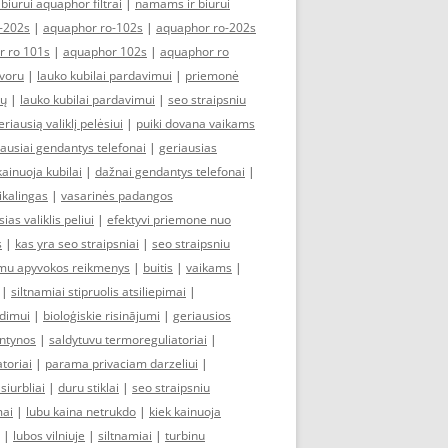
biurui aquaphor filtrai
|
namams ir biurui
-202s
|
aquaphor ro-102s
|
aquaphor ro-202s
r ro 101s
|
aquaphor 102s
|
aquaphor ro
voru
|
lauko kubilai pardavimui
|
priemonė
rų
|
lauko kubilai pardavimui
|
seo straipsniu
eriausią valiklį pelėsiui
|
puiki dovana vaikams
ausiai gendantys telefonai
|
geriausias
kainuoja kubilai
|
dažnai gendantys telefonai
|
kalingas
|
vasarinės padangos
ias valiklis peliui
|
efektyvi priemone nuo
s
|
kas yra seo straipsniai
|
seo straipsniu
mu apyvokos reikmenys
|
buitis
|
vaikams
|
|
siltnamiai stipruolis atsiliepimai
|
idimui
|
bioloģiskie risinājumi
|
geriausios
entynos
|
saldytuvu termoreguliatoriai
|
toriai
|
parama privaciam darzeliui
|
siurbliai
|
duru stiklai
|
seo straipsniu
mai
|
lubu kaina netrukdo
|
kiek kainuoja
|
lubos vilniuje
|
siltnamiai
|
turbinu