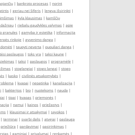
uojančių
|
bankroto procesas
|
norint
tirtis
|
geriau nei šiferis
|
lengva išsirinkti
|
kimšimas
|
kyla klausimas
|
kamščių
 dažniau
|
riebalu gaudykles valymas
|
apie
o granules
|
gamyba ir estetika
|
informacija
erpės rinkoje
|
gyvenimo danga
|
idomėti
|
taupyti neverta
|
pupuliari danga
|
tėsi paslaugos
|
toks yra
|
taksi kaune
|
siekimas
|
taksi
|
paslaugos
|
programėlė
|
vežimas
|
stoglangiai
|
stogo langai
|
stogo
nės
|
kasko
|
civilinės atsakomybės
|
roblema
|
kvapai
|
nepatinka
|
kanalizacija
|
i
|
bakterijos
|
bio
|
nuotekoms
|
nauda
|
iai
|
tipai
|
kvapas
|
priemonės
|
macija
|
namui
|
kainos
|
priežastys
|
iems
|
klausimai ir atsakymai
|
sąvokos
|
|
terminai
|
svarbi dalis
|
atvejai
|
paslauga
|
priežiūra
|
pardavimai
|
pasirinkimas
|
rstas
|
gaminiai
|
privalumai
|
renkamės
|