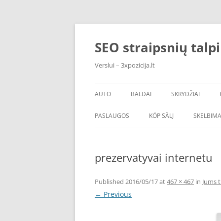
Skip
to
content
SEO straipsnių talp
Verslui – 3xpozicija.lt
AUTO
BALDAI
SKRYDŽIAI
PASLAUGOS
KÖP SÄLJ
SKELBIMA
prezervatyvai internetu
Published
2016/05/17
at
467 × 467
in
Jums t
← Previous