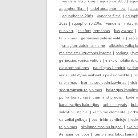
|
vandens filtru rusys
|
aquaphor s800
|
aqua
aquaphor filtrai
|
kodel aquaphor filtrai
|
aqua
|
aquaphor ro-206s
|
vandens filtrai
|
aquaph
202s
|
aquaphor ro 206s
|
vandens minkstinim
nuo vorų
|
telefonų remontas
|
kas yra seo
|
talpinimas
|
geriausias pelėsio valiklis
|
seo s
|
smagiam žaidimui kieme
|
aikštelės vaikų l
maistas sterilizuotoms katėms
|
padangų žym
geriausias vonios valiklis
|
elektromobiliu ikro
elektromobiliams
|
naudingas žieminių pada
voru
|
efektyviai veikiantis pelėsio valiklis
|
pr
talpinimas
|
isorinis seo optimizavimas
|
vidi
seo straipsniu talpinimas
|
bakterijos kanaliza
polikarbonatiniai šiltnamiai stipruolis
|
kodel a
kanalizacijos bakterijos
|
adblue skystis
|
buha
saldytuvu stalciai
|
kaitinimo elementai
|
orka
darzeliai gelbeja
|
pasirinkimas vilniuje
|
iesk
talpinimas
|
skalbimo masinu bugnai
|
skalbi
itempiamos lubos
|
itempiamos lubos kaina