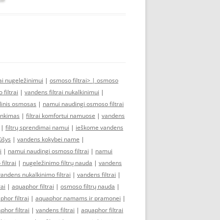
rai nugeležinimui
|
osmoso filtrai> |
osmoso
filtrai
|
vandens filtrai nukalkinimui
|
linis osmosas
|
namui naudingi osmoso filtrai
rinkimas
|
filtrai komfortui namuose
|
vandens
|
filtrų sprendimai namui
|
ieškome vandens
tūšys
|
vandens kokybei name
|
i
|
namui naudingi osmoso filtrai
|
namui
iltrai
|
nugeležinimo filtrų nauda
|
vandens
vandens nukalkinimo filtrai
|
vandens filtrai
|
ai
|
aquaphor filtrai
|
osmoso filtrų nauda
|
hor filtrai
|
aquaphor namams ir pramonei
|
phor filtrai
|
vandens filtrai
|
aquaphor filtrai