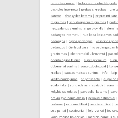
remontas kaune
|
turbinu remontas klaipeda
paskolos internetu
|
greitasis kreditas
|
greit
katems
|
draskykles katems
|
pripratinti kate
talpinimas
|
seo straipsniu talpinimas
|
padan
neuzsalantis zieminis langu ploviklis
|
zieminis
padangos internetu
|
nuo kada keiciamos pa
padangos
|
pigios padangos
|
vasarines pad
padangos
|
Geriausi vasariniu padangu gamin
grazinimas
|
elektromobiliu krovimui
|
paskol
odontologijos klinika
|
super premium
|
sunu 
dubeneliai sunims
|
sunu dziovintuvai
|
konse
kraikas
|
sausas maistas sunims
|
info
|
kaip
kraiko naudojimas
|
ar patiks tofu
|
augalinė 
edalo itaka
|
sunu edalas ir isvaizda
|
sunu m
kokybiskas edalas
|
pavadeliai katems
|
pava
prekiu gyvunams akcija
|
geriausi siltnamiai
reklama
|
vandens filtrai
|
vandens filtrai
|
re
straipsniai
|
straipsniai
|
fejerverkai
|
ieskant
kanalizacijos bakterijos
|
medinis namelis su 