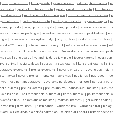
|
straipsniai katems
|
laiminga kate
|
gyvunu prekes
|
vidinis optimizavimas
|
p
as kreditas
|
greitas kreditas internetu
|
greitieji kreditai internetu
|
kreditas int
 prie draskykles
|
medinis namelis su ciuozykla
|
sausas maistas ar konservai
|
i
gos internetu
|
padangos internetu
|
padangos internetu
|
pigios padangos
|
p
 langu ploviklis
|
langu plovimo skystis
|
langu ploviklis
|
vasarines padangos
|
dangos
|
ziemines padangos
|
vasarines padangos
|
padangu pasirinkimas
|
nuo
angos
|
kavos aparatu atsargines dalys
|
viryklių dalys
|
skalbimo masinu dalys
tojai 2021 metais
|
tofu su bambuko anglimi
|
tofu zalios arbatos ekstraktu
|
to
os bustui
|
mazoji paskola
|
kaciu mityba
|
išmokykite katę
|
perkraustymo pasla
maistas
|
sunu edalas
|
valandinis darzelis vilniuje
|
josera katems
|
josera sun
rvai sunims
|
kaciu tualetas
|
sausas maistas katems
|
konservai katems
|
silik
 sutaupyti gyvunams
|
prekes gyvunams
|
gyvunu prieziura
|
gyvunu augintojam
alternatyva
|
gyvunu prekes
|
kontaktai
|
apie mus
|
naujienos
|
nuorodos
|
nuo
ityba
|
kaip perkant sutaupyti
|
gyvunams parduotuve internetu
|
geriausia par
deliai sunims
|
prekes katems
|
prekes sunims
|
sausas sunu maistas
|
sunu ma
|
kaip issirinkti
|
polikarbonatiniai šiltnamiai
|
tvirti siltnamiai
|
polikarbonatiniai a
nkamės filtrus
|
tinkamiausias maistas
|
maistas internetu
|
geriausias ėdalas
iems filtru
|
filtrai namui
|
filtru nauda
|
vandens filtrai
|
vandens filtrai
|
biologi
ciuozykla
|
efektyvio biologinės bakterijos
|
fejerverkai
|
sodui
|
brita vandens fil