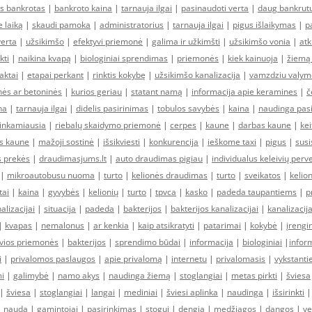
s bankrotas
|
bankroto kaina
|
tarnauja ilgai
|
pasinaudoti verta
|
daug bankrut
e laiką
|
skaudi pamoka
|
administratorius
|
tarnauja ilgai
|
pigus išlaikymas
|
pa
verta
|
užsikimšo
|
efektyvi priemonė
|
galima ir užkimšti
|
užsikimšo vonia
|
at
kti
|
naikina kvapą
|
biologiniai sprendimas
|
priemonės
|
kiek kainuoja
|
žiemą
faktai
|
etapai perkant
|
rinktis kokybę
|
užsikimšo kanalizacija
|
vamzdziu valym
ės ar betoninės
|
kurios geriau
|
statant namą
|
informacija apie keramines
|
č
na
|
tarnauja ilgai
|
didelis pasirinimas
|
tobulos savybės
|
kaina
|
naudinga pas
tinkamiausia
|
riebalų skaidymo priemonė
|
cerpes
|
kaune
|
darbas kaune
|
kei
s kaune
|
mažoji sostinė
|
išsikviesti
|
konkurencija
|
ieškome taxi
|
pigus
|
susi
s prekės
|
draudimasjums.lt
|
auto draudimas pigiau
|
individualus keleivių per
|
mikroautobusu nuoma
|
turto
|
kelionės draudimas
|
turto
|
sveikatos
|
kelio
tai
|
kaina
|
gyvybės
|
kelionių
|
turto
|
tpvca
|
kasko
|
padeda taupantiems
|
p
alizacijai
|
situacija
|
padeda
|
bakterijos
|
bakterijos kanalizacijai
|
kanalizacija
|
kvapas
|
nemalonus
|
ar kenkia
|
kaip atsikratyti
|
patarimai
|
kokybė
|
įrengin
yvios priemonės
|
bakterijos
|
sprendimo būdai
|
informacija
|
biologiniai
|
infor
i
|
privalomos paslaugos
|
apie privalomą
|
internetu
|
privalomasis
|
vykstant
i
|
galimybė
|
namo akys
|
naudinga žiemą
|
stoglangiai
|
metas pirkti
|
šviesa
|
šviesa
|
stoglangiai
|
langai
|
mediniai
|
šviesi aplinka
|
naudinga
|
išsirinkti
|
nauda
|
gamintojai
|
pasirinkimas
|
stogui
|
dengia
|
medžiagos
|
dangos
|
ve