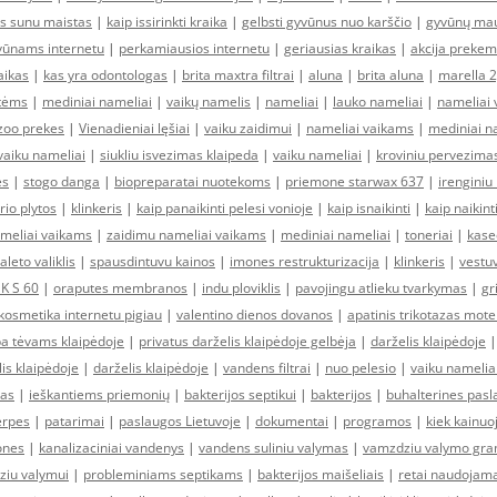
as sunu maistas
|
kaip issirinkti kraika
|
gelbsti gyvūnus nuo karščio
|
gyvūnų ma
vūnams internetu
|
perkamiausios internetu
|
geriausias kraikas
|
akcija prekem
aikas
|
kas yra odontologas
|
brita maxtra filtrai
|
aluna
|
brita aluna
|
marella 2
atėms
|
mediniai nameliai
|
vaikų namelis
|
nameliai
|
lauko nameliai
|
nameliai
zoo prekes
|
Vienadieniai lęšiai
|
vaiku zaidimui
|
nameliai vaikams
|
mediniai n
vaiku nameliai
|
siukliu isvezimas klaipeda
|
vaiku nameliai
|
kroviniu pervezima
es
|
stogo danga
|
biopreparatai nuotekoms
|
priemone starwax 637
|
irenginiu
rio plytos
|
klinkeris
|
kaip panaikinti pelesi vonioje
|
kaip isnaikinti
|
kaip naikint
ameliai vaikams
|
zaidimu nameliai vaikams
|
mediniai nameliai
|
toneriai
|
kase
aleto valiklis
|
spausdintuvu kainos
|
imones restrukturizacija
|
klinkeris
|
vestuv
DK S 60
|
oraputes membranos
|
indu ploviklis
|
pavojingu atlieku tvarkymas
|
gr
kosmetika internetu pigiau
|
valentino dienos dovanos
|
apatinis trikotazas mot
a tėvams klaipėdoje
|
privatus darželis klaipėdoje gelbėja
|
darželis klaipėdoje
lis klaipėdoje
|
darželis klaipėdoje
|
vandens filtrai
|
nuo pelesio
|
vaiku namelia
kas
|
ieškantiems priemonių
|
bakterijos septikui
|
bakterijos
|
buhalterines pas
erpes
|
patarimai
|
paslaugos Lietuvoje
|
dokumentai
|
programos
|
kiek kainuo
ones
|
kanalizaciniai vandenys
|
vandens suliniu valymas
|
vamzdziu valymo gra
ziu valymui
|
probleminiams septikams
|
bakterijos maišeliais
|
retai naudojamai