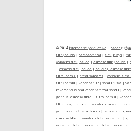
© 2014
internetine parduotuve
|
padangų žy
filtrų nauda
|
osmoso filtrai
|
filtrų rūšys
|
min
vandens filtrų nauda
|
osmoso filtrų nauda
|
|
osmoso filtrų nauda
|
naudingi osmoso filtra
filtrai namui
|
filtrai namams
|
vandens filtrai
filtrų namui
|
vandens filtrų namui rūšys
|
van
rekomenduojami vandens filtrai namui
|
vande
geriausi osmoso filtrai
|
filtrai namui
|
vanden
filtrai nugeležinimui
|
vandens minkštinimo fil
geriamo vandens sistemos
|
osmoso filtrų n
osmoso filtrai
|
vandens filtrai aquaphor
|
ger
aquaphor filtrai
|
aquaphor filtrai
|
aquaphor f