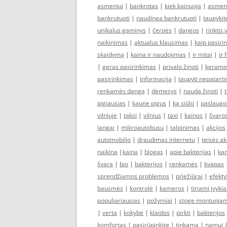
asmeniui
|
bankrotas
|
kiek kainuoja
|
asmen
bankrutuoti
|
naudinga bankrutuoti
|
taupykit
unikalus gaminys
|
čerpės
|
dangos
|
rinktis 
naikinimas
|
aktualus klausimas
|
kaip pasirin
skaidymą
|
kaina ir naudojimas
|
ir mitai
|
ir 
|
geras pasirinkimas
|
privalo žinoti
|
keramin
pasirinkimas
|
informacija
|
taupyti nepatarti
renkamės dangą
|
dėmesys
|
nauda žinoti
|
pigiausias
|
kaune pigus
|
ką siūlo
|
paslaugo
vilniuje
|
taksi
|
vilnius
|
taxi
|
kainos
|
švaro
langai
|
mikroautobusu
|
talpinimas
|
akcijos
automobilio
|
draudimas internetu
|
teisės ak
naikina
|
kaina
|
blogas
|
apie bakterijas
|
kan
švara
|
bio
|
bakterijos
|
renkamės
|
kvapas
sprendžiamos problemos
|
priežiūrai
|
efekt
bausmės
|
kontrolė
|
kameros
|
tiriami įvykia
populiariausias
|
požymiai
|
stoge montuojam
|
verta
|
kokybė
|
klaidos
|
pirkti
|
bakterijos
komfortas
|
pasirūpinkite
|
tinkama
|
namui