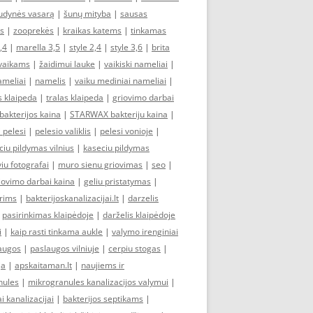
udynės vasarą
|
šunų mityba
|
sausas
s
|
zooprekės
|
kraikas katems
|
tinkamas
,4
|
marella 3,5
|
style 2,4
|
style 3,6
|
brita
 vaikams
|
žaidimui lauke
|
vaikiski nameliai
|
ameliai
|
namelis
|
vaiku mediniai nameliai
|
s klaipeda
|
tralas klaipeda
|
griovimo darbai
 bakterijos kaina
|
STARWAX bakteriju kaina
|
i pelesi
|
pelesio valiklis
|
pelesi vonioje
|
ciu pildymas vilnius
|
kaseciu pildymas
iu fotografai
|
muro sienu griovimas
|
seo
|
iovimo darbai kaina
|
geliu pristatymas
|
erims
|
bakterijoskanalizacijai.lt
|
darzelis
|
pasirinkimas klaipėdoje
|
darželis klaipėdoje
i
|
kaip rasti tinkama aukle
|
valymo irenginiai
laugos
|
paslaugos vilniuje
|
cerpiu stogas
|
ja
|
apskaitaman.lt
|
naujiems ir
nules
|
mikrogranules kanalizacijos valymui
|
 kanalizacijai
|
bakterijos septikams
|